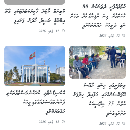
ކުޅުދުއްފުށީ ދެތަނަކުން 80
ކްރިމިނަލް ކޯޓަށް ހާޒިރުކުރުމަށްޓަކައި އާލާ
ހާހަށްވުރެ ގިނަ ރުފިޔާގެ މުދާ ވަގަށް
އިބްރާހީމް ރަޝީދު ހޯދަން ފަށައިފި
ނެގި ދެ މީހަކު ހައްޔަރުކޮށްފި
12 ޖުލައި 2026
12 ޖުލައި 2026
ތިލަފުށީގައި ހިންގި ހާއްސަ
އެކްސިޑެންޓުވި ކާރަކުން މަސްތުވާތަކެތި
އޮޕަރޭޝަނެއްގައި ގަވާއިދާ ހިލާފަށް
ފެނުނު މައްސަލައެއްގައި މީހަކު
އުޅުނު 35 ބިދޭސީއަކު
ހައްޔަރުކޮށްފި
އަތުލައިގަނެފި
12 ޖުލައި 2026
12 ޖުލައި 2026