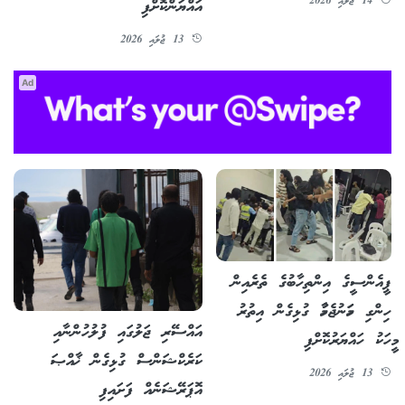
14 ޖުލައި 2026
އައްޔަންކޮށްފި
13 ޖުލައި 2026
Ad
ޕީއެންސީގެ އިންތިހާބުގެ ތެރެއިން
ހިންގި ހަމަނުޖެހުމާ ގުޅިގެން އިތުރު
އައްސޭރި ޖަލުގައި ފުލުހުންނާއި
މީހަކު ހައްޔަރުކޮށްފި
ކަރެކްޝަންސް ގުޅިގެން ޚާއްޞަ
13 ޖުލައި 2026
އޮޕަރޭޝަނެއް ފަށައިފި