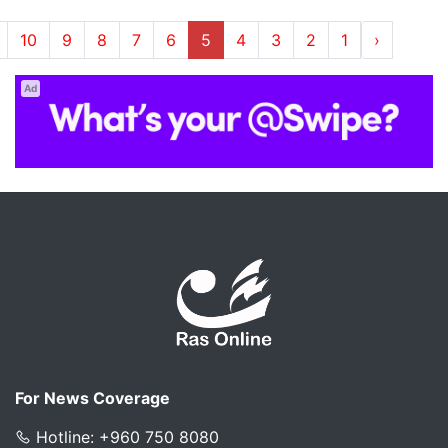
10
9
8
7
6
5
4
3
2
1
‹
Ad
For News Coverage
Hotline: +960 750 8080