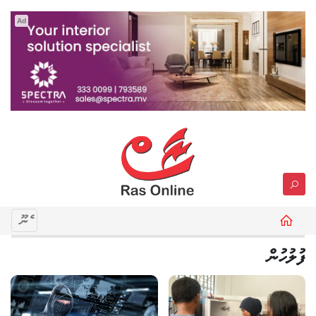
Ad
މެނޫ
ފުލުހުން