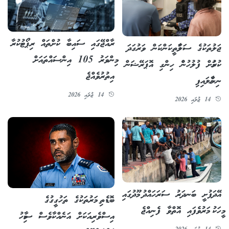
ރާއްޖޭގައި ސައިބާ ކުށްތައް ރިޕޯޓުކުރާ
ޖަލުތަކުގެ ސަލާމަތީކަންކަން ވަރުގަދަ
މިންވަރު 105 އިންސައްތައަށް
ކުރުމަށް ފުލުހުންް ހިންގި އޮޕަރޭޝަން
އިތުރުވެއްޖެ
ނިންމާލައިފި
14 ޖުލައި 2026
14 ޖުލައި 2026
އޭދަފުށީ ބަނދަރު ސަރަހައްދު މޫދުގައި
ބޮޑެތި މަރުތަކުގެ ތަހުގީގުގެ
މީހަކު މަރުވެފައި އޮތްވާ ފެނިއްޖެ
އިސްވެރިއަކަށް އަނެއްކާވެސް ސާމިހު