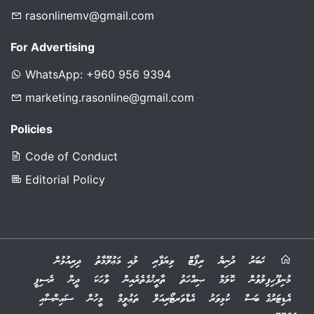
rasonlinemv@gmail.com
For Advertising
WhatsApp: +960 956 9394
marketing.rasonline@gmail.com
Policies
Code of Conduct
Editorial Policy
ޚަބަރު
ދުނިޔެ
ރިޕޯޓް
ވިޔަފާރި
ލުއި މަޢުލޫމާތު
ދިރިއުޅުން
މުނިފޫހިފިލުވުން
ކޮލަމް
ޞިއްހަތު
ތާރީޚުގެތެރެއިން
ވާހަކަ
ދީން
ރެސިޕީ
އެޑިޓަރުގެ ބަސް
ކުޅިވަރު
އެޑްވަރޓޯރިއަލް
ތަޢުލީމް
މީހުން
ސައިންސާއި