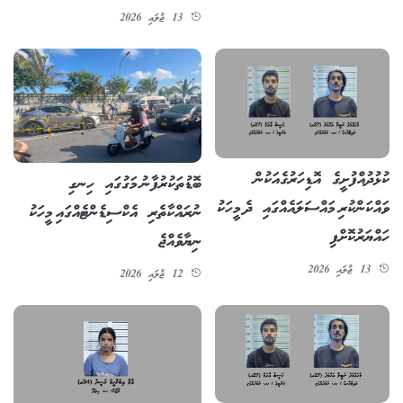
13 ޖުލައި 2026
ކުޅުދުއްފުށީގެ އޮޑިހަރުގެއަކުން
ބޮޑުތަކުރުފާނު މަގުގައި ހިނގި
ވައްކަންކުރި މައްސަލައެއްގައި ދެ މީހަކު
ނުރައްކާތެރި އެކްސިޑެންޓެއްގައި މީހަކު
ހައްޔަރުކޮށްފި
ނިޔާވެއްޖެ
13 ޖުލައި 2026
12 ޖުލައި 2026