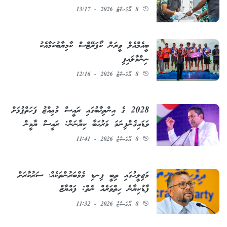
8 އޯގަސްޓު 2026 - 13:17
ބީއެމްއެލް ވީރަން ކޯޕަރޭޓްސް ކާމިޔާބުކަމާއެކު
ނިންމާލައިފި
8 އޯގަސްޓު 2026 - 12:16
2028 ގެ އިންތިޚާބުގައި ރައީސް މުޢިއްޒު ފަހަތްޕުޅަށް
ވަޑައިގެންފިނަމަ މަރުޙަބާ ކިޔާނަން: ރައީސް ޔާމީން
8 އޯގަސްޓު 2026 - 11:41
މަޖިލީހުގައި ތިބީ ފިނޑި މެމްބަރުންތަކެއް؛ ސަރުކާރަށް
ފާޑުކިޔާނެ ހިތްވަރެއް ނެތް: ފައްޔާޒް
8 އޯގަސްޓު 2026 - 11:32