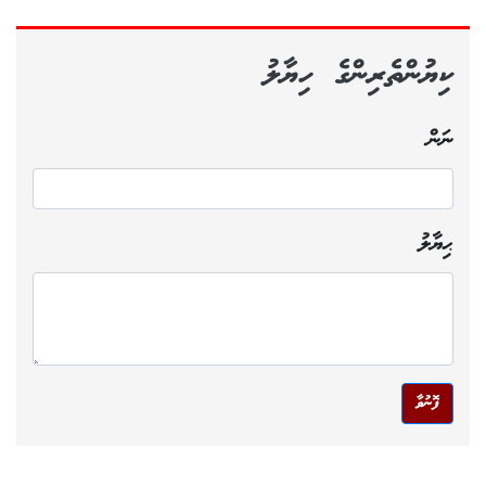
ކިޔުންތެރިންގެ ހިޔާލު
ނަން
ޙިޔާލު
ފޮނުވާ