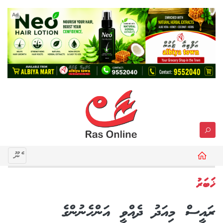
Ad
މެނޫ
ޚަބަރު
ރައީސް މިއަދު ދެއްވީ އަންހެނުންގެ