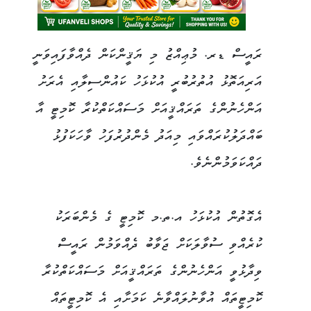
ރައީސް ޑރ. މުޢިއްޒު މި ޔަޤީންކަން ދެއްވާފައިވަނީ
އަރިއަތޮޅު އުތުރުބުރީ އުކުޅަހު ކައުންސިލާއި އެރަށު
އަންހެނުންގެ ތަރައްޤީއަށް މަސައްކަތްކުރާ ކޮމިޓީ އާ
ބައްދަލުކުރައްވައި މިއަދު މެންދުރުފަހު ވާހަކަފުޅު
ދައްކަވަމުންނެވެ.
އެގޮތުން އުކުޅަހު އ.ތ.މ ކޮމިޓީ ގެ މެންބަރަކު
ކުރެއްވި ސުވާލަކަށް ޖަވާބު ދެއްވަމުން ރައީސް
ވިދާޅުވީ އަންހެނުންގެ ތަރައްޤީއަށް މަސައްކަތްކުރާ
ކޮމިޓީތައް އުވާނުލައްވާނެ ކަމަށާއި އެ ކޮމިޓީތައް