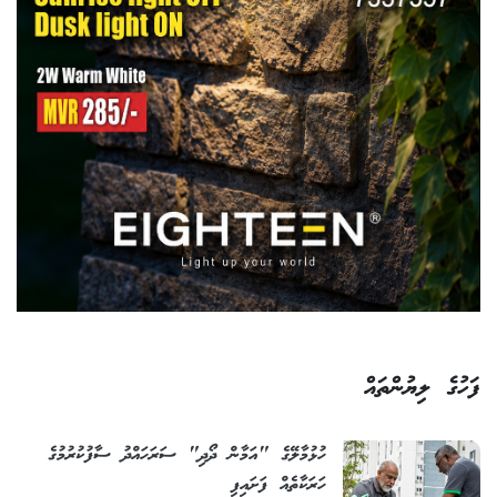
ފަހުގެ ލިޔުންތައް
ހުޅުމާލޭގެ "އަމާން ދޯދި" ސަރަހައްދު ސާފުކުރުމުގެ
ހަރަކާތެއް ފަށައިފި