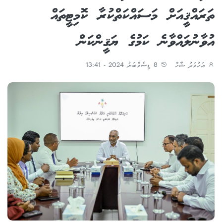
ތަރައްޤީއަށް މަސައްކަތްކުރާ ކޮމިޓީތައް
އުވާނުލައްވާނެ ކަމުގެ ޔަޤީންކަން
އަހުމަދު ޝާހް
8 ޑިސެމްބަރު 2024 - 13:41