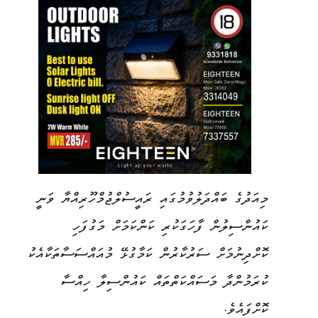
މިއަދުގެ ބައްދަލުވުމުގައި ރައީސުލްޖުމްހޫރިއްޔާ ވަނީ
ކައުންސިލުން ފާހަގަކުރި ކަންކަމަށް މަގުފަހި
ކޮށްދިނުމަށް ސަރުކާރުން ކަމާގުޅޭ މުއައްސަސާތަކާއެކު
ކުރަމުންދާ މަސައްކަތްތައް ކައުންސިލާ ހިއްސާ
ކޮށްފައެވެ.