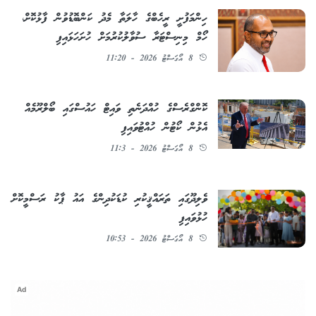
ހިންމަފުށީ ރީހެބްގެ ހާލަތާ މެދު ކަންބޮޑުވުން ފާޅުކޮށް،
ހޯމް މިނިސްޓަރާ ސުވާލުކުރުމަށް ހުށަހަޅައިފި
8 އޯގަސްޓު 2026 - 11:20
ކޮންގްރެސްގެ ހުއްދަނެތި ވައިޓް ހައުސްގައި ބޯލްރޫމެއް
އެޅުން ކޯޓުން ހުއްޓުވައިފި
8 އޯގަސްޓު 2026 - 11:3
ވެލިދޫގައި ތަރައްޤީކުރި ކުޑަކުދިންގެ އައު ޕާކު ރަސްމީކޮށް
ހުޅުވައިފި
8 އޯގަސްޓު 2026 - 10:53
Ad