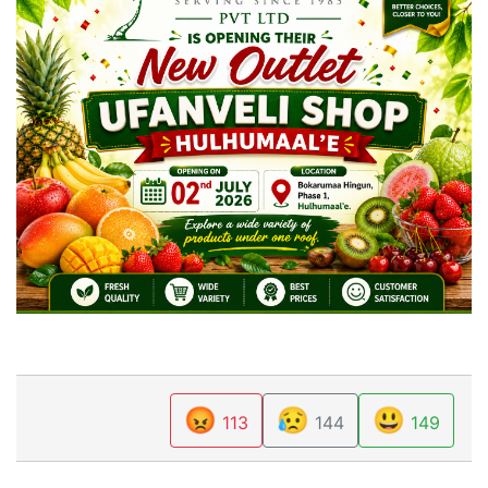
😡
😥
😃
113
144
149