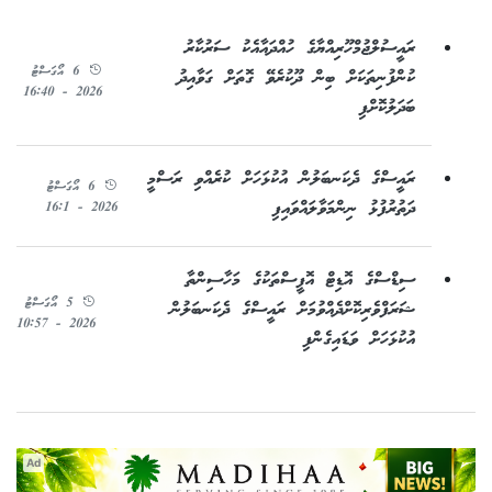
ރައީސުލްޖުމްހޫރިއްޔާގެ ހުއްދައާއެކު ސަރުކާރު
6 އޯގަސްޓު
ކުންފުނިތަކަށް ބިން ދޫކުރެވޭ ގޮތަށް ގަވާއިދު
2026 - 16:40
ބަދަލުކޮށްފި
ރައީސްގެ ދެކަނބަލުން އުކުޅަހަށް ކުރެއްވި ރަސްމީ
6 އޯގަސްޓު
ދަތުރުފުޅު ނިންމަވާލައްވައިފި
2026 - 16:1
ސިޑްސްގެ އޮޑިޓް އޮފީސްތަކުގެ މަހާސިންތާ
5 އޯގަސްޓު
ޝަރަފްވެރިކޮށްދެއްވުމަށް ރައީސްގެ ދެކަނބަލުން
2026 - 10:57
އުކުޅަހަށް ވަޑައިގެންފި
Ad