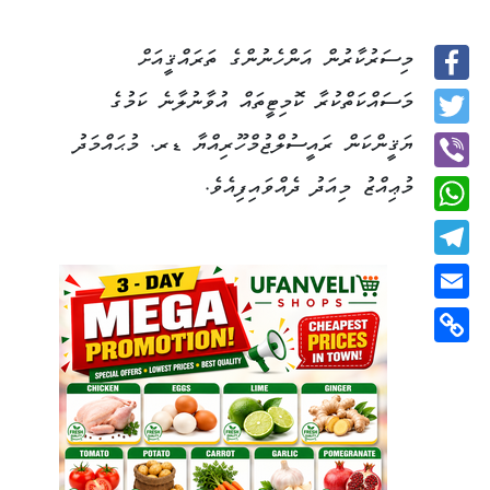
މިސަރުކާރުން އަންހެނުންގެ ތަރައްޤީއަށް
Facebook
މަސައްކަތްކުރާ ކޮމިޓީތައް އުވާނުލާނެ ކަމުގެ
Twitter
ޔަޤީންކަން ރައީސުލްޖުމްހޫރިއްޔާ ޑރ. މުޙައްމަދު
މުޢިއްޒު މިއަދު ދެއްވައިފިއެވެ.
Viber
WhatsApp
Telegram
Email
Copy
Link