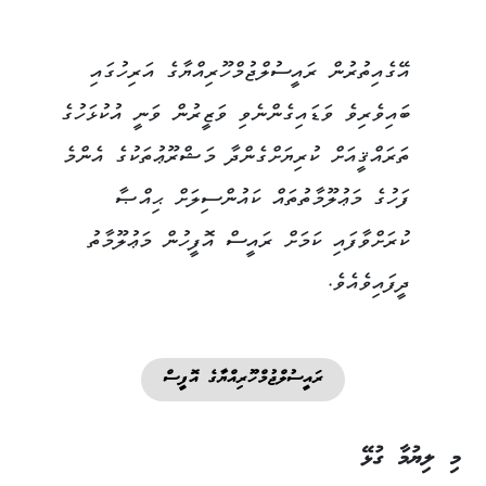
އޭގެއިތުރުން ރައީސުލްޖުމްހޫރިއްޔާގެ އަރިހުގައި
ބައިވެރިވެ ވަޑައިގެންނެވި ވަޒީރުން ވަނީ އުކުޅަހުގެ
ތަރައްޤީއަށް ކުރިޔަށްގެންދާ މަޝްރޫޢުތަކުގެ އެންމެ
ފަހުގެ މަޢުލޫމާތުތައް ކައުންސިލަށް ޙިއްޞާ
ކުރަށްވާފައި ކަމަށް ރައީސް އޮފީހުން މަޢުލޫމާތު
ދީފައިވެއެވެ.
ރައީސުލްޖުމްހޫރިއްޔާގެ އޮފީސް
މި ލިޔުމާ ގުޅޭ