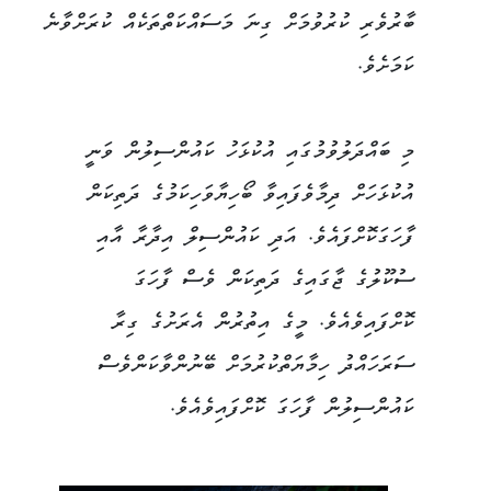
ބާރުވެރި ކުރުވުމަށް ގިނަ މަސައްކަތްތަކެއް ކުރަށްވާނެ
ކަމަށެވެ.
މި ބައްދަލުވުމުގައި އުކުޅަހު ކައުންސިލުން ވަނީ
އުކުޅަހަށް ދިމާވެފައިވާ ބޯހިޔާވަހިކަމުގެ ދަތިކަން
ފާހަގަކޮށްފައެވެ. އަދި ކައުންސިލް އިދާރާ އާއި
ސުކޫލުގެ ޖާގައިގެ ދަތިކަން ވެސް ފާހަގަ
ކޮށްފައިވެއެވެ. މީގެ އިތުރުން އެރަށުގެ ގިރާ
ސަރަހައްދު ހިމާޔަތްކުރުމަށް ބޭނުންވާކަންވެސް
ކައުންސިލުން ފާހަގަ ކޮށްފައިވެއެވެ.