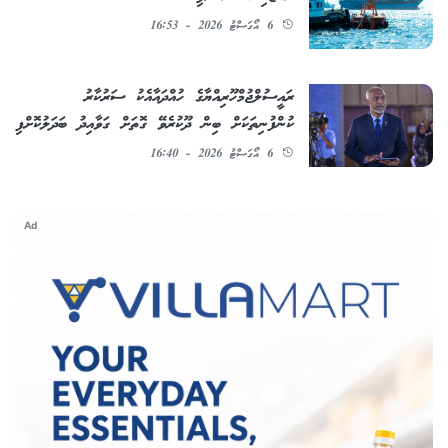
6 އޯގަސްޓު 2026 - 16:53
ރައީސުލްޖުމްހޫރިއްޔާގެ ހުއްދައާއެކު ސަރުކާރު
ކުންފުނިތަކަށް ބިން ދޫކުރެވޭ ގޮތަށް ގަވާއިދު ބަދަލުކޮށްފި
6 އޯގަސްޓު 2026 - 16:40
Ad