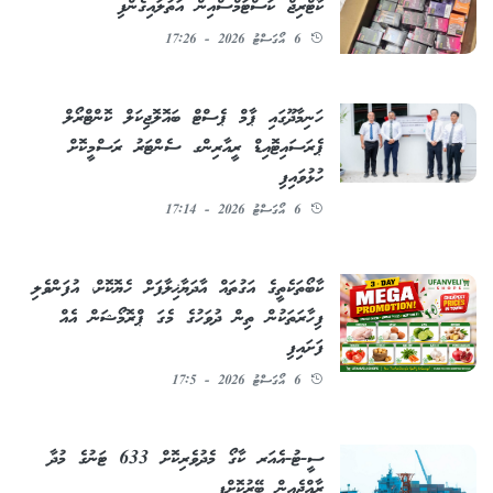
ކާޓްރިޖް ކަސްޓަމްސްއިން އަތުލައިގެންފި
6 އޯގަސްޓު 2026 - 17:26
ހަނިމާދޫގައި ޕާމް ޕެސްޓް ބައޮލޮޖިކަލް ކޮންޓްރޯލް
ޕެރަސައިޓޮއިޑް ރީއާރިންގ ސެންޓަރު ރަސްމީކޮށް
ހުޅުވައިފި
6 އޯގަސްޓު 2026 - 17:14
ކާބޯތަކެތީގެ އަގުތައް އާދަޔާޚިލާފަށް ހެޔޮކޮށް، އުފަންވެލި
ފިހާރަތަކުން ތިން ދުވަހުގެ މެގަ ޕްރޮމޯޝަން އެއް
ފަށައިފި
6 އޯގަސްޓު 2026 - 17:5
ސީ-ޓު-އެއަރ ކާގޯ މެދުވެރިކޮށް 633 ޓަނުގެ މުދާ
ރާއްޖެއިން ބޭރުކޮށްފި