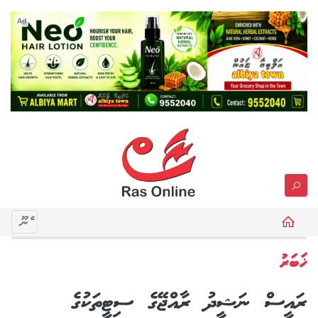
Ad
މެނޫ
ޚަބަރު
ރައީސް ނަޝީދު ރާއްޖޭގެ ސިޓީތަކުގެ