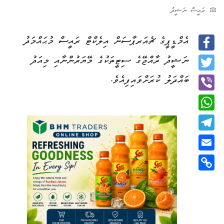
ރައީސް ނަޝީދު
އެމްޑީޕީގެ ޗެއަރޕާސަން އިލެކްޓް ރައީސް މުޙައްމަދު
Facebook
ނަޝީދު ރާއްޖޭގެ ސިޓީތަކުގެ މޭޔަރުންނާއި މިއަދު
Twitter
ބައްދަލު ކުރަށްވައިފިއެވެ.
Viber
WhatsApp
Telegram
Email
Copy
Link