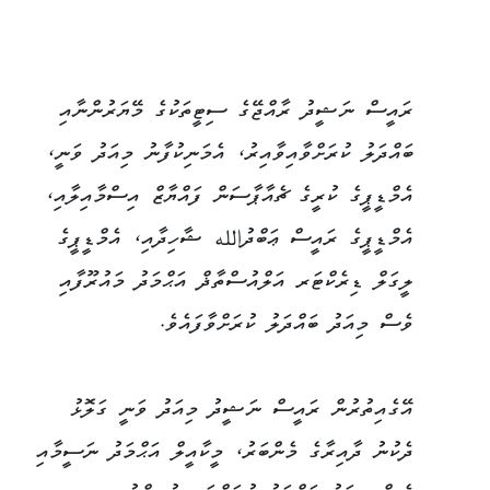
ރައީސް ނަޝީދު ރާއްޖޭގެ ސިޓީތަކުގެ މޭޔަރުންނާއި
ބައްދަލު ކުރަށްވާއިވާއިރު، އެމަނިކުފާނު މިއަދު ވަނީ،
އެމްޑީޕީގެ ކުރީގެ ޗެއާޕާސަން ފައްޔާޒް އިސްމާއިލާއި،
އެމްޑީޕީގެ ރައީސް ޢަބްދުالله ޝާހިދާއި، އެމްޑީޕީގެ
ލީގަލް ޑިރެކްޓަރ އަލްއުސްތާޛް އަޙްމަދު މައުރޫފާއި
ވެސް މިއަދު ބައްދަލު ކުރަށްވާފައެވެ.
އޭގެއިތުރުން ރައީސް ނަޝީދު މިއަދު ވަނީ ގަލޮޅު
ދެކުނު ދާއިރާގެ މެންބަރު، މީކާއީލް އަޙްމަދު ނަސީމާއި