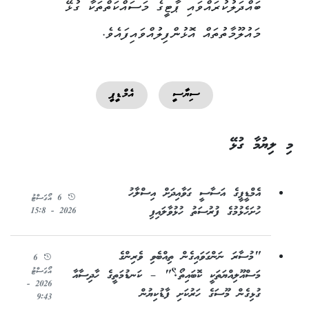
ބައްދަލުކުރައްވައި ޕާޓީގެ މަސައްކަތްތަކާ ގުޅޭ
މައުލޫމާތުތައް އޮޅުންފިލުއްވައިފައެވެ.
ސިޔާސީ
އެމްޑީޕީ
މި ލިޔުމާ ގުޅޭ
އެމްޑީޕީގެ އަސާސީ ގަވާއިދަށް އިސްލާހު
6 އޯގަސްޓު
ހުށަހެޅުމުގެ ފުރުސަތު ހުޅުވާލައިފި
2026 - 15:8
"މުސާރަ ނަންގަވައިގެން ތިއްބެވި ވެރިންގެ
6
އޯގަސްޓު
މަސްއޫލިއްޔަތަކީ ކޮބައިތޯ؟" – ކަނޑުމަތީގެ ހާދިސާއާ
2026 -
ގުޅިގެން މޫސަގެ ހަރުކަށި ފާޑުކިޔުން
9:43