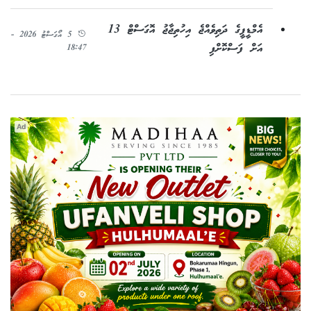
އެމްޑީޕީގެ ދަތިވެއްޖެ އިހުތިޖާޖު އޮގަސްޓް 13
5 އޯގަސްޓު 2026 -
އަށް ފަސްކޮށްފި
18:47
Ad