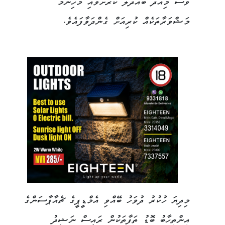
ވެސް މިއަދު ބައްދަލު ކުރަށްވައި މުހިންމު
މަޝްވަރާތަކެއް ކުރިއަށް ގެންދަވާފައެވެ.
މިދިޔަ ހުކުރު ދުވަހު ބޭއްވި އެމްޑީޕީގެ ޗެއާޕާސަންގެ
އިންތިހާބު ބޮޑު ތަފާތަކުން ރައީސް ނަޝީދު