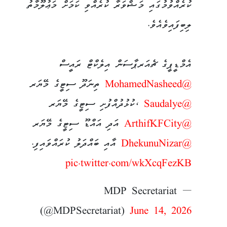
ކުރެއްވުމުގައި މަޝްވަރާ ކުރެއްވި ކަމަށް މަޢުލޫމާތު
ލިބިފައިވެއެވެ.
އެމްޑީޕީގެ ޗެއަރޕާސަން އިލެކްޓް ރައީސް
@MohamedNasheed
ތިނަދޫ ސިޓީގެ މޭޔަރ
@Saudalye
،ކުޅުދުއްފުށި ސިޓީގެ މޭޔަރ
@ArthifKFCity
އަދި އައްޑޫ ސިޓީގެ މޭޔަރ
@DhekunuNizar
އާއި ބައްދަލު ކުރައްވައިފި.
pic.twitter.com/wkXcqFezKB
— MDP Secretariat
(@MDPSecretariat)
June 14, 2026