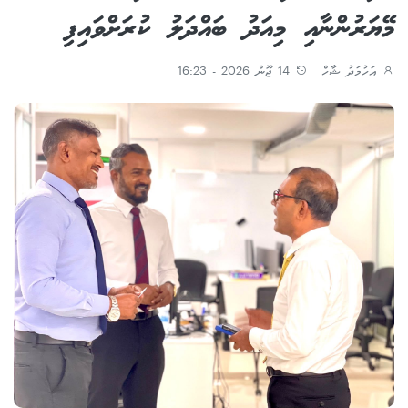
މޭޔަރުންނާއި މިއަދު ބައްދަލު ކުރަށްވައިފި
އަހުމަދު ޝާހް
14 ޖޫން 2026 - 16:23