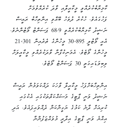
ކާމިޔާބުކުރެއްވީ މީކާއީލާއި ވާދަ ކުރެއްވުމަށް
ފަހުގައެވެ. ހުކުރު ދުވަހު ބޭއްވި އިންތިހާބު ރައީސް
ނަޝީދު ކާމިޔާބުކުރެއްވީ 68.9 ޕަސަންޓު ވޯޓުންނެވެ.
އެއީ ވޯޓުލީ 30،895 މީހުންގެ ތެރެއިން 21،301
މީހުންގެ ވޯޓެވެ. އެމަނިކުފާނާ ވާދަކުރެއްވި މީކާއީލަށް
ލިބިވަޑައިގަތީ 30 ޕަސަންޓު ވޯޓެވެ.
އިންތިހާބަށްފަހު މީކާއީލާ ވާހަކަ ދައްކަވަމުން ރައީސް
ނަޝީދު ވަނީ ޕާޓީގެ މަސައްކަތްތަކުގައި އެކުގައި
ކުރިއަށް ދާނެ ކަމުގެ ޔަގީންކަން ދެއްވައިފައެވެ. އަދި
އިއްޔެ ވަނީ ޕާޓީގެ އިދާރީ މުވައްޒަފުންނާ