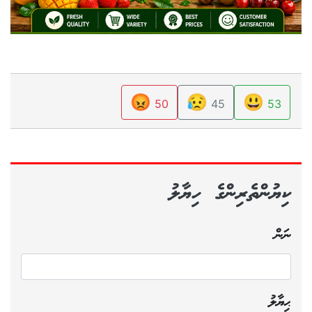
😡
😥
😃
50
45
53
ކިޔުންތެރިންގެ ހިޔާލު
ނަން
ޙިޔާލު