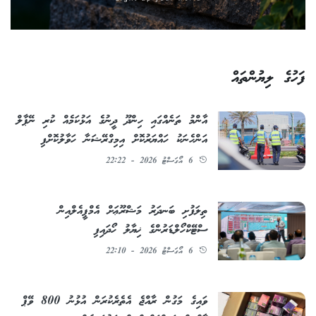
ފަހުގެ ލިޔުންތައް
އާންމު ތަނެއްގައި ހިންދޫ ދީނުގެ އަޅުކަމެއް ކުރި ނޭޕާލް
އަންހެނަކު ހައްޔަރުކޮށް އިމިގްރޭޝަނާ ހަވާލުކޮށްފި
6 އޯގަސްޓު 2026 - 22:22
ތިލަފުށި ބަނދަރު މަޝްރޫޢަށް އެމްޕީއެލްއިން
ސްޓޭކްހޯލްޑަރުންގެ ޚިޔާލު ހޯދައިފި
6 އޯގަސްޓު 2026 - 22:10
ވައިގެ މަގުން ރާއްޖެ އެތެރެކުރަން އުޅުނު 800 ވޭޕް