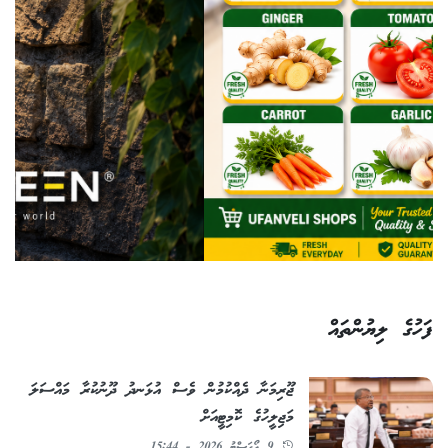
ފަހުގެ ލިޔުންތައް
ޖޫރިމަނާ ދެއްކުމުން ވެސް އުޅަނދު ދޫނުކުރާ މައްސަލަ
މަޖިލީހުގެ ކޮމިޓީއަށް
9 އޯގަސްޓު 2026 - 15:44