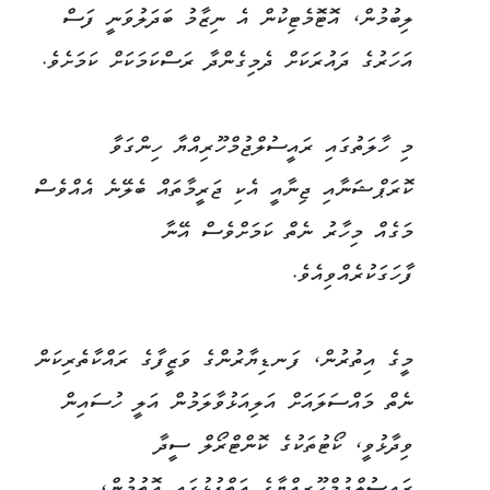
ލިބުމުން، އޮޓޮމެޓިކުން އެ ނިޒާމު ބަދަލުވަނީ ފަސް
އަހަރުގެ ދައުރަކަށް ދެމިގެންދާ ރަސްކަމަކަށް ކަމަށެވެ.
މި ހާލަތުގައި ރައީސުލްޖުމްހޫރިއްޔާ ހިންގަވާ
ކޮރަޕްޝަނާއި ޖިނާއީ އެކި ޖަރީމާތައް ބެލޭނެ އެއްވެސް
މަގެއް މިހާރު ނެތް ކަމަށްވެސް އޭނާ
ފާހަގަކުރެއްވިއެވެ.
މީގެ އިތުރުން، ފަނޑިޔާރުންގެ ވަޒީފާގެ ރައްކާތެރިކަން
ނެތް މައްސަލައަށް އަލިއަޅުވާލަމުން އަލީ ހުސައިން
ވިދާޅުވީ، ކޯޓުތަކުގެ ކޮންޓްރޯލް ސީދާ
ރައީސުލްޖުމްހޫރިއްޔާގެ އަތްޕުޅުގައި އޮތުމުން،