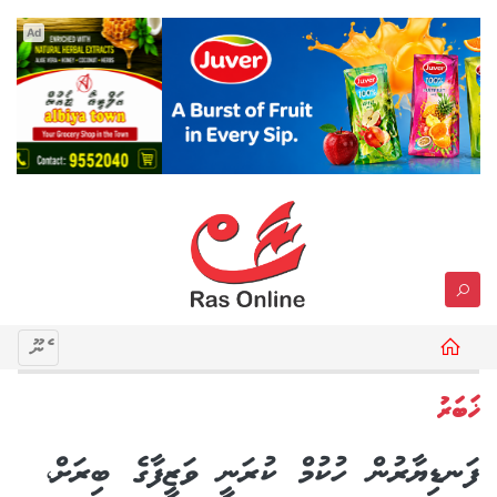
Ad
މެނޫ
ޚަބަރު
ފަނޑިޔާރުން ހުކުމް ކުރަނީ ވަޒީފާގެ ބިރަށް،