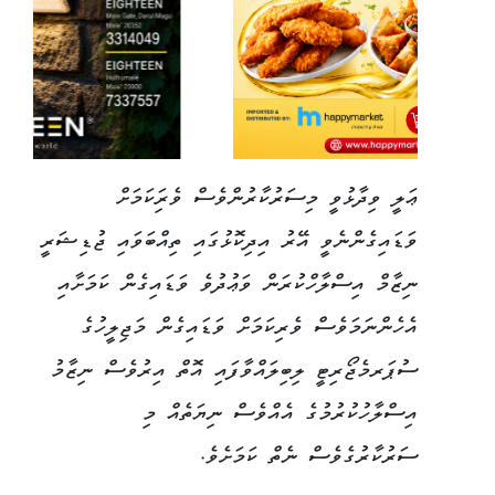
ޢަލީ ވިދާޅުވީ މިސަރުކާރުންވެސް ވެރިަކަމަށް
ވަޑައިގެންނެވީ އޭރު އިދިކޮޅުގައި ތިއްބަވައި ޖުޑިޝަރީ
ނިޒާމް އިސްލާހްކުރަން ވަޢުދުވެ ވަޑައިގެން ކަމަށާއި
އެހެންނަމަވެސް ވެރިކަމަށް ވަޑައިގެން މަޖިލީހުގެ
ސުޕަރމެޖޯރިޓީ ލިބިލައްވާފައި އޮތް އިރުވެސް ނިޒާމު
އިސްލާހުކުރުމުގެ އެއްވެސް ނިޔަތެއް މި
ސަރުކާރުގެވެސް ނެތް ކަމަށެވެ.