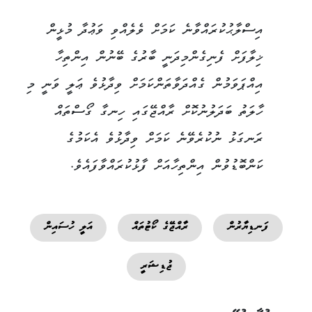
އިސްލާޙުކުރައްވާނެ ކަމަށް ވެލެއްވި ވަޢުދާ މުޅީން
ޚިލާފަށް ފެނިގެންމިދަނީ ބާރުގެ ބޭނުން އިންތިހާ
އިއްޕަވަމުން ގެއްދަވާތަންކަމަށް ވިދާޅުވެ ޢަލީ ވަނީ މި
ހާލަތު ބަދަލުނުކޮށް ރާއްޖޭގައި ހިނގާ ގޯސްތައް
ރަނގަޅު ނުކުރެވޭނެ ކަމަށް ވިދާޅުވެ އެކަމުގެ
ކަންބޮޑުވުން އިންތިހާއަށް ފާޅުކުރައްވާފައެވެ.
ފަނޑިޔާރުން
ރާއްޖޭގެ ކޯޓުތައް
އަލީ ހުސައިން
ޖުޑިޝަރީ