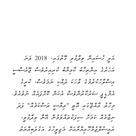
އަލީ ހުސައިން ވިދާޅުވި ގޮތުގައި، 2018 ވަނަ
އަހަރުގެ އިންތިހާބު ކާމިޔާބު ކުރިއިރުވެސް ޖޭއެސްސީ
އިސްލާހުކުރުމުގެ ވާހަކަ ދެއްކި ނަމަވެސް، ކުރީގެ
އެމްޑީޕީ ސަރުކާރުންވެސް އެކަން ކޮށްފައެއް ނުވެއެވެ.
މިހާރު ރާއްޖޭގައި އޮތީ "ރިޔާސީ ރަސްކަމެއް" ފަދަ
ނިޒާމެއް ކަމަށް ސިފަކުރައްވަމުން އޭނާ ވިދާޅުވީ،
ރައީސުލްޖުމްހޫރިއްޔާއަށް މަޖިލީހުގެ އަގުލަބިއްޔަތު