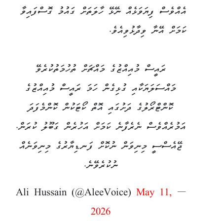
އެއްވެސް ފިޔަވަޅެއް ނޭޅޭ ހާލަތަށް ގައުމު ގޮސްފައިވާ
ކަމަށް އޭނާ ވިދާޅުވިއެވެ.
ރައީސް މުއިއްޒުގެ މައްޗަށް ތުހުމަތުކުރެވޭ
މައްސަލަޔަކާއި ގުޅިގެން ހަމަ ރައީސް މުއިއްޒުގެ
ކޮންޓްރޯލުގެ ދަށުގައި އޮތް ކޯޓަކުން ކޮންމެފަދަ
އަމުރެއްވެސް ނެރެފާނެ ކަމަށް އަހުރެން ގަބޫލު ކުރަން.
ޖޭއެސްސީ މިނިވަން ނުކޮށް ފަނޑިޔާރުގެ މިނިވަނެއް
ނުކުރެވޭނެ.
May 11,
— Ali Hussain (@AleeVoice)
2026