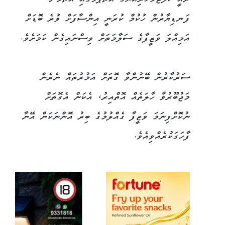
ފަނޑިޔާރުން ހުކުމް ކުރަނީ އިންސާފަށް ވުރެ ބޮޑަށް
އަމިއްލަ ވަޒީފާގެ ސަލާމަތަށް ވިސްނައިގެން ކަމަށެވެ.
ސަރުކާރުން ބޭނުންވާ ގޮތަށް އަމުރުތައް ނެރެން
މަޖުބޫރުވާ ހާލަތެއް އޮތްއިރު، އެކަން އެގޮތަށް
ނުކޮށްފިނަމަ ވަޒީފާ ގެއްލުމުގެ ބިރު އޮންނަކަން އޭނާ
ފާހަގަކުރެއްވިއެވެ.