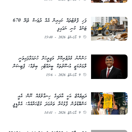
ފަހި ފްލެޓުތައް ކައިރިން އެއް ދުވަސް ތެރޭ 670
ޓަނުގެ ކުނި ނަގައިފި
9 އޯގަސްޓު 2026 - 15:40
ހަންނާނު މެދުވެރިކޮށް މަޖިލީހަށް ހުށައަޅާފައިވަނީ
ލާމަރުކަޒީ އުސޫލުތަކާ ބީރައްޓެހި ބިލެއް: ޕެޓިޝަން
9 އޯގަސްޓު 2026 - 15:6
ދަތިވެއްޖެ އަކީ އާދައިގެ ހިނގާލުމެއް ނޫން؛ އެއީ
ކަންބޮޑުވުން ފާޅުކުރާ ވަރުގަދަ މުޒާހަރާއެއް: އެމްޑީޕީ
9 އޯގަސްޓު 2026 - 14:41