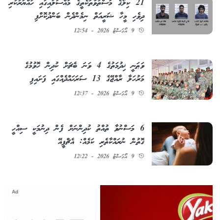
21 ކިލޯގެ މަސްތުވާތަކެތީގެ މައްސަލައިގައި ހައްޔަރުކުރި
ދިވެހި މީހާ ޝަރީއަތް ނިމެންދެން ބަންދުކޮށްފި
9 އޯގަސްޓު 2026 - 12:54
ވަޠަނީ ޚިދުމަތުގެ 4 ވަނަ ބެޗަށް ކުދިން ހޮވުމުގެ
މަރުހަލާ ރާއްޖޭގެ 13 ސަރަޙައްދެއްގައި ފަށައިފި
9 އޯގަސްޓު 2026 - 12:37
6 މަސްނުވާ ތުއްތު ކުދިންނަށް ފެން ދިނުމަކީ ސިއްހީ
ގޮތުން ނުރައްކާތެރި ކަމެއް: އެޗްޕީއޭ
9 އޯގަސްޓު 2026 - 12:22
Ad