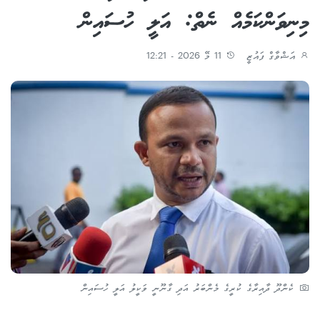
މިނިވަންކަމެއް ނެތް: އަލީ ހުސައިން
އަޝްވާގް ފައުޒީ
11 މޭ 2026 - 12:21
ކެންދޫ ދާއިރާގެ ކުރީގެ މެންބަރު އަދި ގާނޫނީ ވަކީލު އަލީ ހުސައިން