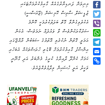
މިނިވަން ފަނޑިޔާރުގެއެއް ގާއިމުކުރުމަށްޓަކައި
Facebook
ޖުޑީޝަލް ސާވިސް ކޮމިޝަން (ޖޭއެސްސީ)
Twitter
އެކުލެވިގެންވާ ގޮތް ބަދަލުކުރުމަކީ ކޮންމެ
ސަރުކާރަކުންވެސް ވާ ވައުދެއް ނަމަވެސް، އެކަން
Viber
އަމަލީ ގޮތުން ނުކުރެވި އޮތުމުގެ ސަބަބުން ރާއްޖޭގައި
WhatsApp
އިންސާފު ގާއިމުކުރުމަށް ބޮޑެތި ހުރަސްތަކެއް އެބަހުރި
Telegram
ކަމަށް ކެންދޫ ދާއިރާގެ ކުރީގެ މެންބަރު އަދި ގާނޫނީ
Email
ވަކީލު އަލީ ހުސައިން ވިދާޅުވެއްޖެއެވެ.
Copy
Link