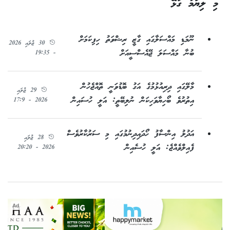
މި ލިޔުމާ ގުޅޭ
ނޫމަޑި މައްސަލާގައި ގާޒީ ރިޝްވަތު ހިފިކަމަށް
30 ޖުލައި 2026
ބުނާ މައްސަލަ ޖޭއެސްސީއަށް
- 19:35
މާލޭގައި ދިރިއުޅުމުގެ އަގު ބޮޑުވަނީ ތޮއްޖެހުން
29 ޖުލައި
އިތުރުވެ ބޯހިޔާވަހިކަން ނުލިބޭތީ: އަލީ ހުސައިން
2026 - 17:9
އަދުލު އިންސާފު ހޯދައިދިނުމުގައި މި ސަރުކާރުވެސް
28 ޖުލައި
ފެއިލްވެއްޖެ: އަލީ ހުސެއިން
2026 - 20:20
Ad