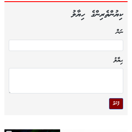
ކިޔުންތެރިންގެ ހިޔާލު
ނަން
ޙިޔާލު
ފޮނުވާ