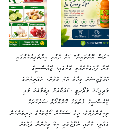
"ރަސް އޮންލައިން" އަށް ދެއްވި އިންޓަވިއުއެއްގައި
އޭނާ ފާހަގަކުރެއްވި ގޮތުގައި، ޖޭއެސްސީގެ
ކޮމްޕޮޒިޝަން މިހާރު އޮތް ގޮތުން، ރައްޔިތުންގެ
މަޖިލީހުގެ މެޖޯރިޓީ ސަރުކާރަށް ލިބުމާއެކު މުޅި
ޖޭއެސްސީގެ މުތުލަގު ކޮންޓްރޯލް ސަރުކާރަށް
ލިބިގެންދެއެވެ. މީގެ ސަބަބުން ކޯޓުތަކުގެ މިނިވަންކަން
ގެއްލި، ބާރާއި ނުފޫޒުގައި ތިބޭ މީހުންނާ ދެކޮޅަށް