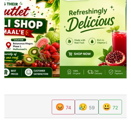
😡
😥
😃
74
59
72