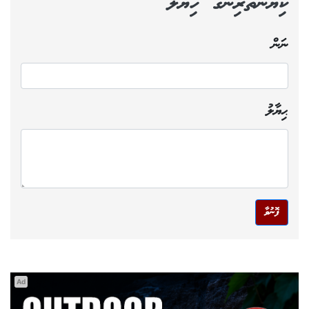
ކިޔުންތެރިންގެ ހިޔާލު
ނަން
ޙިޔާލު
ފޮނުވާ
Ad