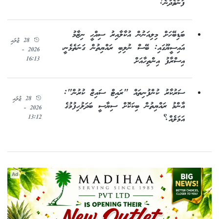
ފަނާވެދާނެ!
ބަޑިބޭހަށް މިލިއަނުން އުކާލާއިރު ސިއްޙީ ނިޒާމު
28 ޖުލައި
އައިސީޔޫގައި: ބޭސް ނުލިބި ރައްޔިތުން ގަނަތެޅެނީ،
2026 -
16:13
އިސްރާފު އިންތިހާއަށް
ސަރުކާރު ކުންފުނިތައް "ރައިޓް ސައިޒް ކުރުން":
28 ޖުލައި
އާންމު ރައްޔިތުން ބިކަކޮށް ސިޔާސީ ބަދަލުހިފުމުގެ
2026 -
13:12
އަމަލެއް؟
Ad