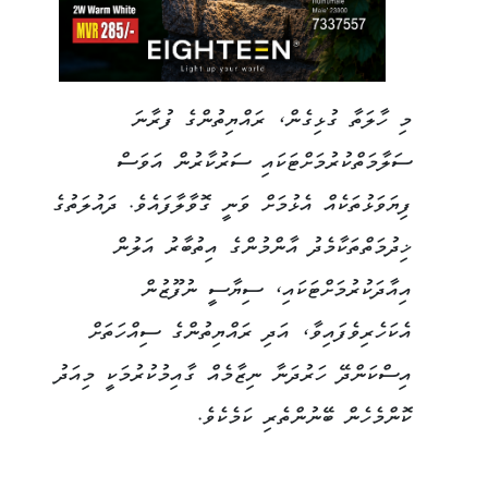
މި ހާލަތާ ގުޅިގެން، ރައްޔިތުންގެ ފުރާނަ
ސަލާމަތްކުރުމަށްޓަކައި ސަރުކާރުން އަވަސް
ފިޔަވަޅުތަކެއް އެޅުމަށް ވަނީ ގޮވާލާފައެވެ. ދައުލަތުގެ
ޚިދުމަތްތަކާމެދު އާންމުންގެ އިތުބާރު އަލުން
އިއާދަކުރުމަށްޓަކައި، ސިޔާސީ ނުފޫޒުން
އެކަހެރިވެފައިވާ، އަދި ރައްޔިތުންގެ ސިއްހަތަށް
އިސްކަންދޭ ހަރުދަނާ ނިޒާމެއް ގާއިމުކުރުމަކީ މިއަދު
ކޮންމެހެން ބޭނުންތެރި ކަމެކެވެ.