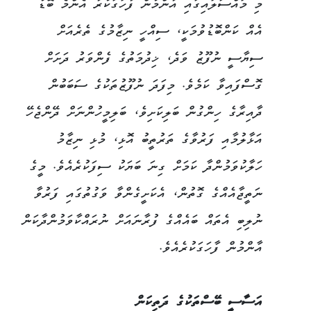
މި މައްސަލައިގައި އާންމުން ފާހަގަކުރާ އެންމެ ބޮޑު
އެއް ކަންބޮޑުވުމަކީ، ސިއްހީ ނިޒާމުގެ ތެރެއަށް
ސިޔާސީ ނުފޫޒު ވަދެ، ޚިދުމަތުގެ ފެންވަރު ދަށަށް
ގޮސްފައިވާ ކަމެވެ. މިފަދަ ނުފޫޒުތަކުގެ ސަބަބުން
ދާއިރާގެ ހިންގުން ބަލިކަށިވެ، ބަލިމީހުންނަށް ދޭންޖެހޭ
އަޅާލުމާއި ފަރުވާގެ ތަރުތީބު އޮޅި، މުޅި ނިޒާމު
ހަލާކުވަމުންދާ ކަމަށް ގިނަ ބަޔަކު ސިފަކުރެއެވެ. މީގެ
ނަތީޖާއެއްގެ ގޮތުން، އެކަށީގެންވާ ވަގުތުގައި ފަރުވާ
ނުލިބި އެތައް ބައެއްގެ ފުރާނައަށް ނުރައްކާވަމުންދާކަން
އާންމުން ފާހަގަކުރެއެވެ.
އަސާސީ ބޭސްތަކުގެ ދަތިކަން