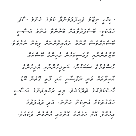
ސިއްހީ ނިޒާމު ފެއިލްވަމުންދާ ކަމުގެ އެންމެ ސާފު
ހެއްކަކީ، ބޭސްފަރުވާއަށް ބޭނުންވާ އެންމެ އަސާސީ
ބޭސްތައްވެސް އާންމު ރައްޔިތުންނަށް ލިބެން ނެތުމެވެ.
ބާޒާރުންނާއި ފާމަސީތަކުން މުހިންމު ބޭސްތައް
ހުސްވުމުގެ ސަބަބުން، ބަލިމީހުންނާއި އެމީހުންގެ
އާއިލާތައް ވަނީ ނަފްސާނީ އަދި މާލީ ގޮތުން ބޮޑު
ހާސްކަމެއްގެ ތެރޭގައެވެ. މިއީ ރައްޔިތުންގެ އަސާސީ
ހައްގުތަކަށް އުނިކަން އަންނަ، އަދި ދައުލަތުގެ
އިހުމާލު އޮތް ކަމެއްގެ ގޮތުގައި އާންމުން ދެކެއެވެ.