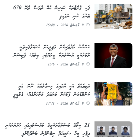
ފަހި ފްލެޓުތައް ކައިރިން އެއް ދުވަސް ތެރޭ 670
ޓަނުގެ ކުނި ނަގައިފި
9 އޯގަސްޓު 2026 - 15:40
ހަންނާނު މެދުވެރިކޮށް މަޖިލީހަށް ހުށައަޅާފައިވަނީ
ލާމަރުކަޒީ އުސޫލުތަކާ ބީރައްޓެހި ބިލެއް: ޕެޓިޝަން
9 އޯގަސްޓު 2026 - 15:6
ދަތިވެއްޖެ އަކީ އާދައިގެ ހިނގާލުމެއް ނޫން؛ އެއީ
ކަންބޮޑުވުން ފާޅުކުރާ ވަރުގަދަ މުޒާހަރާއެއް: އެމްޑީޕީ
9 އޯގަސްޓު 2026 - 14:41
21 ކިލޯގެ މަސްތުވާތަކެތީގެ މައްސަލައިގައި ހައްޔަރުކުރި
ދިވެހި މީހާ ޝަރީއަތް ނިމެންދެން ބަންދުކޮށްފި