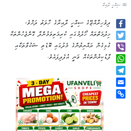
ސިއްހީ ދާއިރާ
ދިވެހިރާއްޖޭގެ ސިއްހީ ދާއިރާގެ ހާލަތު ދަށްވެ،
Facebook
ޚިދުމަތްތައް ހޯދުމުގައި ކުރިމަތިވަމުންދާ ގޮންޖެހުންތަކާ
Twitter
ގުޅިގެން ރައްޔިތުންގެ މެދުގައި ބޮޑެތި ޝަކުވާތަކާއި
ފާޑުކިޔުންތަކެއް ވަނީ އުފެދިފައެވެ.
Viber
WhatsApp
Telegram
Email
Copy
Link