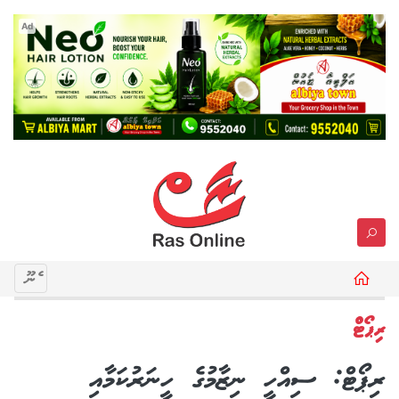
Ad
މެނޫ
ރިޕޯޓް
ރިޕޯޓް: ސިއްހީ ނިޒާމުގެ ހީނަރުކަމާއި