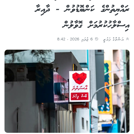
ރައްޔިތުންގެ ކަންބޮޑުވުން - ދާއިރާ
އިސްލާހުކުރުމަށް ގޮވާލުން
އަޝްވާގް ފައުޒީ
6 ޖުލައި 2026 - 8:42