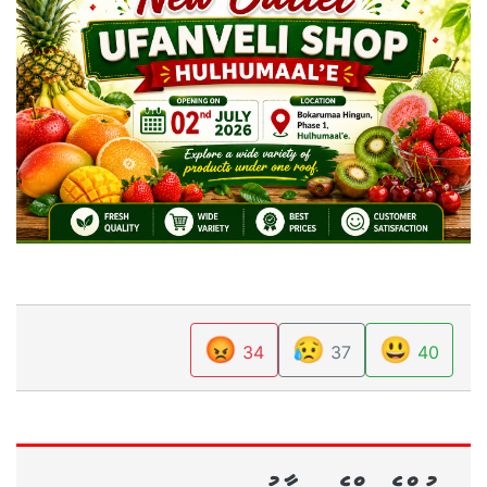
😡
😥
😃
34
37
40