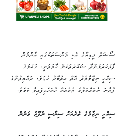
ސޯޝަލް މީޑިއާގެ އެކި މަންސަތަކުގައި އާންމުން
ފާޅުކުރަމުންދާ ޝުއޫރުތަކުން ހާމަވަނީ، ގައުމުގެ
ސިއްހީ ނިޒާމާމެދު އޮތް އިތުބާރު ކުޑަވެ، ރައްޔިތުންގެ
ފުރާނަ ނުރައްކަލުގެ ތެރެއަށް ހުށަހެޅިފައިވާ ކަމެވެ.
ސިއްހީ ނިޒާމުގެ ތެރެއަށް ސިޔާސީ ނުފޫޒު ވަނުން