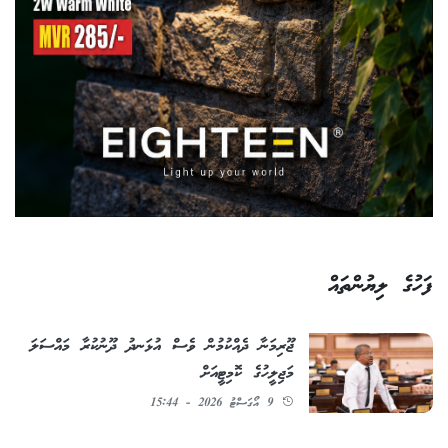
ފަހުގެ ލިޔުންތައް
ޖޫރިމަނާ ދެއްކުމުން ވެސް އުޅަނދު ދޫނުކުރާ މައްސަލަ
މަޖިލީހުގެ ކޮމިޓީއަށް
9 އޯގަސްޓު 2026 - 15:44