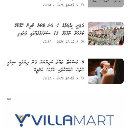
9 އޯގަސްޓު 2026 - 12:54
ވަޠަނީ ޚިދުމަތުގެ 4 ވަނަ ބެޗަށް ކުދިން ހޮވުމުގެ
މަރުހަލާ ރާއްޖޭގެ 13 ސަރަޙައްދެއްގައި ފަށައިފި
9 އޯގަސްޓު 2026 - 12:37
6 މަސްނުވާ ތުއްތު ކުދިންނަށް ފެން ދިނުމަކީ ސިއްހީ
ގޮތުން ނުރައްކާތެރި ކަމެއް: އެޗްޕީއޭ
9 އޯގަސްޓު 2026 - 12:22
Ad