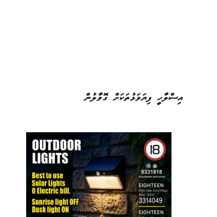
އިސްލާހީ ފިޔަވަޅުތަކަށް ގޮވާލުން