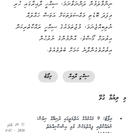
ނިންމާލަމުން ދަންނަވާނަމަ، ސިއްހީ ދާއިރާގައި ހުރި
މިފަދަ ބޮޑެތި މައްސަލަތަކަށް އަވަސް ހައްލެއް
ނުލިބިއްޖެނަމަ، މުޖުތަމައުގެ ސިއްހީ ރައްކާތެރިކަން
އިތުރަށް ގޯސްވެ، އާންމުންގެ ނުރުހުން
އިތުރުވެގެންދާނެ ކަމަށް ބެލެވެއެވެ.
ސިއްހީ ދާއިރާ
ރިޕޯޓު
މި ލިޔުމާ ގުޅޭ
ރިޕޯޓު: 9 ޤައުމެއްގެ އަތްމަތީގައި ދުނިޔޭގެ ނިމުން:
29 ޖުލައި
ނުރައްކާތެރި ފިއްތުމަކުން މުޅި އިންސާނިއްޔަތު
2026 - 4:42