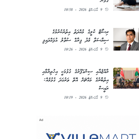
ގުޅުން
9 އޯގަސްޓު 2026 - 10:58
ރިސޯޓް ކުލީގެ މުއްދަތު އިތުރުކުރުމުގެ
ސިޔާސަތާ މެދު ފިރާގް ސުވާލު އުފައްދައިފި
9 އޯގަސްޓު 2026 - 10:26
ރާއްޖެއާއި ސިންގަޕޫރުގެ ގުޅުމަކީ އިހުތިރާމާއި
އިތުބާރުގެ މައްޗަށް އޮތް ވަރުގަދަ ގުޅުމެއް:
ރައީސް
9 އޯގަސްޓު 2026 - 10:19
Ad