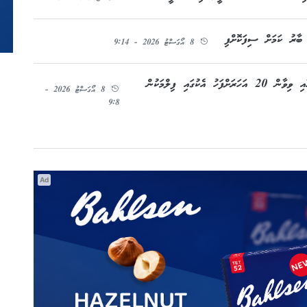
 ބާރު ކަމަށް ސިފަކޮށްފި
8 އޯގަސްޓު 2026 - 9:14
'ޗަކް ދޭ އިންޑިއާ' ގެ ދެ ތަރިން ކަމަށްވާ ސާގަރިކާ އާއި ވިވާން 20 އަހަރަށްފަހު އެކުގައި ފިލްމަކުން
8 އޯގަސްޓު 2026 -
9:8
Ad