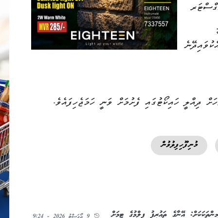
ގްސްޓަރ
ކުވައިދޭނެ
ށް ދިއްލީ ހައިކޯޓުގައި ފެށުމަށް ވަނީ ހަމަޖެހިފައެވެ.
މުނިފޫހިފިލުވުން
ންތަކަކަށް: އޭނާގެ ތައުރީފު ފިލްމުގެ ޓީމަށް
9 އޯގަސްޓު 2026 - 9:24