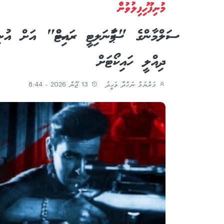
މުނިފޫހިފިލުވުން
ސަލްމާންގެ "ޕާސަނަލިޓީ ރައިޓްސް" އަށް އު
ދިއްލީ ހައިކޯޓަށް
މަރްޔަމް ނަހްދާ ވަޙީދު
13 ޖޫން 2026 - 8:44