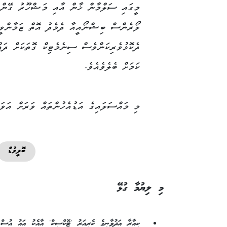
މީގައި ސަލްމާން ޚާން އާއި މަޝްހޫރު ގޭން
ލޯރެންސް ބިޝްނޯއީއާ ދެމެދު އޮތް ޒަމާންވީ
ދެކޮޅުވެރިކަންވެސް ސިނެމެޓިކް ގޮތަކަށް ދައް
ކަމަށް ބެލެވެއެވެ.
މި މައްސަލައިގެ އަޑުއެހުންތައް ވަރަށް އަވަހަ
ބޮލީވުޑް
މި ލިޔުމާ ގުޅޭ
ކިއާރާ އަދުވާނީގެ ކެރިއަރު 'ޓޮކްސިކް' އާއެކު އައު އުސްމި