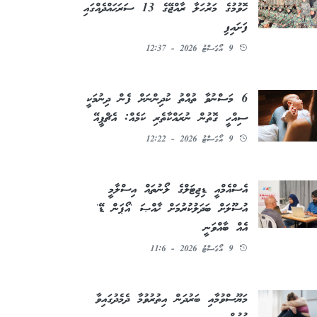
ހޮވުމުގެ މަރުހަލާ ރާއްޖޭގެ 13 ސަރަޙައްދެއްގައި
ފަށައިފި
9 އޯގަސްޓު 2026 - 12:37
6 މަސްނުވާ ތުއްތު ކުދިންނަށް ފެން ދިނުމަކީ
ސިއްހީ ގޮތުން ނުރައްކާތެރި ކަމެއް: އެޗްޕީއޭ
9 އޯގަސްޓު 2026 - 12:22
އެސްއެމްއީ ޑިޖިޓަލްގެ ލޯނުތައް އިސްލާމީ
އުސޫލަށް ބަދަލުކުރުމަށް ޚާއްޞަ 'އޯޕަން ޑޭ'
އެއް ބާއްވަނީ
9 އޯގަސްޓު 2026 - 11:6
މަޔޫސްވުމާއި ބަރުދަން އިތުރުވުމާ ދެމެދުގައިވާ