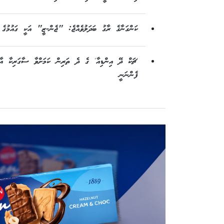
ކަންގަނާގެ ރާގު ބަދަލުވެއްޖެ: "ޖެން-ޒީ" އަކީ ގައުމުގެ
ފެންނަނީ