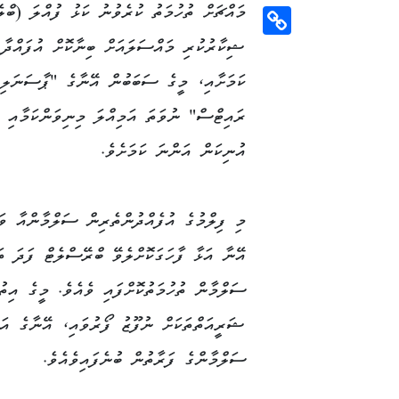
މައްޗަށް ތުހުމަތު ކުރެވުނު ކަޅު ފުއްލަ (ބްލެ
Email
ޝިކާރުކުރި މައްސަލައަށް ބިނާކޮށް އުފައްދާ 
Copy
Link
ކަމަށާއި، މީގެ ސަބަބުން އޭނާގެ "ޕާސަނަލިޓ
ރައިޓްސް" ނުވަތަ އަމިއްލަ މިނިވަންކަމާއި އ
އުނިކަން އަންނަ ކަމަށެވެ.
މި ފިލްމުގެ އުފެއްދުންތެރިން ސަލްމާންއާ ވަ
އޭނާ އަޅާ ފާހަގަކޮށްލެވޭ ބްރޭސްލެޓް ފަދަ ތަ
ސަލްމާން ތުހުމަތުކޮށްފައި ވެއެވެ. މީގެ އިތ
ޝަރީއަތްތަކަށް ނުފޫޒު ފޯރުވައި، އޭނާގެ އަބ
ސަލްމާންގެ ފަރާތުން ބުނެފައިވެއެވެ.