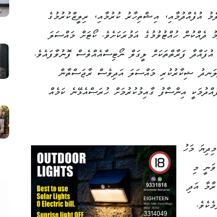
މު އުފެއްދުމާއި، އިޝްތިހާރު ކުރުމާއި، ރިލީޒްކުރުމުގެ
ު ދެއްކުން ހުއްޓުވުމުގެ އަމުރަކަށެވެ. ކޯޓަށް މައްސަލަ
އުފައްދާ ފަރާތްތަކަށް ލީގަލް ނޯޓިސްއެއްވެސް ފޮނުވާފައެވެ.
ފުލަނދު ޝިކާރުކުރި މައްސަލަ އަދިވެސް ރާޖަސްތާން
ފެއްދުމަކީ އިންސާފު ގާއިމުކުރުމަށް ހުރަސްއެޅޭނެ ކަމެއް
ިދިޔަ މަހު
ވަނީ މި
ރާމާ އަދި
ެކެވެ.