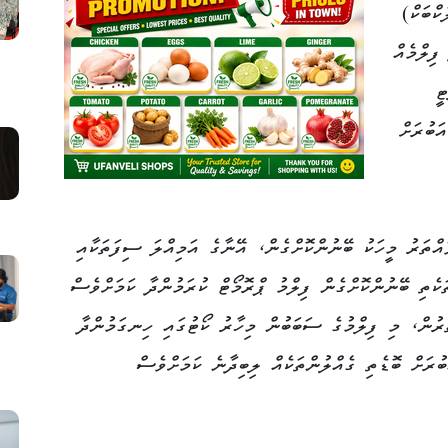
ކްބަކް)
ފިލްމެއް
ީ
ަބުރަށް
އްތަރު މީހަކު ބޭނުންކޮށްގެން، އޭނާގެ އަމިއްލަ ސިފަތަކާއި
ކެތި ބޭނުންކޮށްގެން ފިލްމު ޕްރޮމޯޓް ކުރަމުންދާ ކަމަށްވެސް
ުރުން، މި ފިލްމުގެ ސަބަބުން މިހާރު ކޯޓުގައި ހިނގަމުންދާ
ުރަށް ބޮޑެތި ގެއްލުންތަކެއް ލިބިދާނެ ކަމަށްވެސް