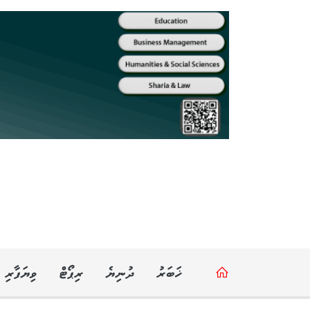
ޚަބަރު
ދުނިޔެ
ރިޕޯޓް
ވިޔަފާރި