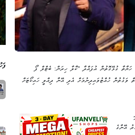
ފަހު
ަޔާތާ ގުޅޭގޮތުން އުފައްދާ "ކާލާ ހިރަން: ބެޓްލް ފޯ
ް ވަގުތުން ހުއްޓުވައިދިނުމަށް އެދި އޭނާ ދިއްލީ ހައިކޯޓަށް
 1998 ވަނަ އަހަރު އޭނާގެ