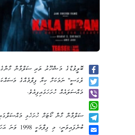
ބޮލީވުޑްގެ މަޝްހޫރު ތަރި ސަލްމާން ޚާންގެ ހ
Facebook
ލެގަސީ" ނަމަކަށް ކިޔާ ފިލްމެއްގެ މަސައްކަތ
Twitter
މައްސަލައެއް ހުށަހަޅައިފިއެވެ.
Viber
ސަލްމާން ޚާން ކޯޓަށް ހުށަހެޅި މައްސަލާގައި
WhatsApp
ބުނެފައިވަނީ، މި ފިލްމަކީ
Telegram