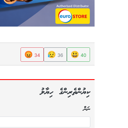
😡
😥
😃
34
36
40
ކިޔުންތެރިންގެ ހިޔާލު
ނަން