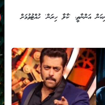
ނިކަން އަންނާތީ، 'ކާލާ ހިރަން' ހުއްޓުވުމަށް