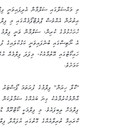
މި މައްސަލާގައި ސަލްމާން އެދިފައިވަނީ ފިލް
އިތުރުން އެއްވެސް ޕްލެޓްފޯމެއްގައި މި ފިލްމ
ހުށަހެޅުމުގެ ކުރިން، ސަލްމާން ވަނީ ފިލްމު 
އެ ނޯޓިސްގައި ބުނެފައިވަނީ ކަޅުކުލައިގެ 
ހައިކޯޓުގައި އޮތުމާއެކު، މިފަދަ ފިލްމެއް އު
ކަމަށެވެ.
"ކާލާ ހިރަން" ފިލްމުގެ ފުރަތަމަ ޕޯސްޓަރު މ
އާންމުކުރުމާއެކު ގިނަ ބައެއްގެ ސަމާލުކަން 
ފިލްމަށް ލިބިފައެވެ. މި ފިލްމަކީ ކޯޓްރޫމް ޑް
ކްރައިމް ތުރިލާއެއްގެ ގޮތުގައި އުފައްދާ ފިލްމ