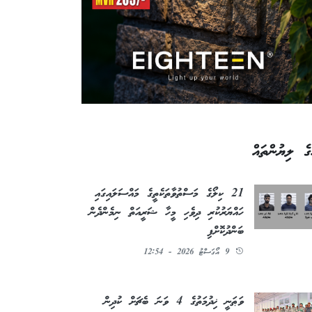
ގެ ލިޔުންތައް
21 ކިލޯގެ މަސްތުވާތަކެތީގެ މައްސަލައިގައި
ހައްޔަރުކުރި ދިވެހި މީހާ ޝަރީއަތް ނިމެންދެން
ބަންދުކޮށްފި
9 އޯގަސްޓު 2026 - 12:54
ވަޠަނީ ޚިދުމަތުގެ 4 ވަނަ ބެޗަށް ކުދިން