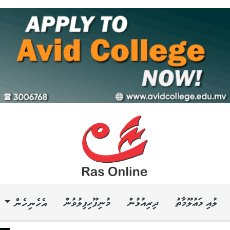
ލުއި މަޢުލޫމާތު
ދިރިއުޅުން
މުނިފޫހިފިލުވުން
އެހެނިހެން