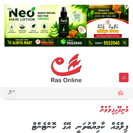
Ad
މެނޫ
މުނިފޫހިފިލުވުން
ފިލްމެއް ކާމިޔާބުވަނީ އޭގެ ކޮންޓެންޓް