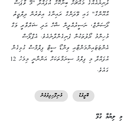
ދުނިޔެއެއްގެ މައްޗަށް ބިނާކޮށް އުފައްދާ "މޭ ވާޕަސް
އާއޫންގާ" ގައި ވޭދަންގް ރައިނާގެ އިތުރުން ދިލްޖީތު
ދޯސަންޖް، ނަސީރުއްދީން ޝާހް އަދި ޝަރްވާރީ ވަގް
މުހިންމު ރޯލުތަކުން ފެނިގެންދާނެއެވެ. އެޕްލޯސް
އެންޓަޓައިންމަންޓާއި ވިންޑޯ ސީޓް ފިލްމްސް ގުޅިގެން
އުފައްދާ މި ފިލްމު ސިނަމާތަކަށް އަންނާނީ މިމަހު 12
ގައެވެ.
ބޮލީވުޑް
މުނިފޫހިފިލުވުން
މި ލިޔުމާ ގުޅޭ