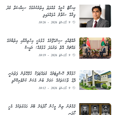
ރިސޯޓް ކުލީގެ މުއްދަތު އިތުރުކުރުމުގެ ސިޔާސަތާ މެދު
ފިރާގް ސުވާލު އުފައްދައިފި
9 އޯގަސްޓު 2026 - 10:26
ރާއްޖެއާއި ސިންގަޕޫރުގެ ގުޅުމަކީ އިހުތިރާމާއި އިތުބާރުގެ
މައްޗަށް އޮތް ވަރުގަދަ ގުޅުމެއް: ރައީސް
9 އޯގަސްޓު 2026 - 10:19
ހުޅުމާލޭ ހޮސްޕިޓަލުގެ މުވައްޒަފަކާ ގުޅޭގޮތުން ފަތުރަނީ
ދޮގު ވާހަކަތަކެއް ކަމަށް ބުނެ އެކަން ކުށްވެރިކޮށްފި
9 އޯގަސްޓު 2026 - 10:12
ގެއްލުނު ތިން މީހުން ހޯދުމަށް ބޭރު ގައުމުތަކުގެ އެހީ
ހޯދަނީ