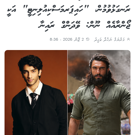
ރަނގަޅުވުމުން، "ހައިޕަރމަސްކިއުލިނިޓީ" އަކީ
ޖޯންރާއެއް ނޫން: ވޭދަންގް ރައިނާ
މަރްޔަމް ނަހްދާ ވަޙީދު
2 ޖޫން 2026 - 8:36