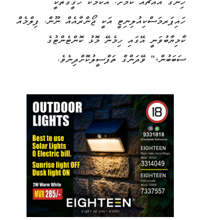
ހިނގާ އެއްޗެއް ކަމަށް. އެކަމަކު ހަގީގަތަކީ
ހައިޕަރމަސްކިއުލިނިޓީ އަކީ ޖޯންރާއެއް ނޫން. ފިލްމެއް
ކާމިޔާބުވަނީ އޭގައި ހިމެނޭ މޮޅު ކޮންޓެންޓުގެ
ސަބަބުން،" ވޭދަންގް ތަފްސީލުކޮށްދިނެވެ.