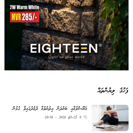
ފަހުގެ ލިޔުންތައް
މަޔޫސްވުމާއި ބަރުދަން އިތުރުވުމާ ދެމެދުގައިވާ ގުޅުން
9 އޯގަސްޓު 2026 - 10:58