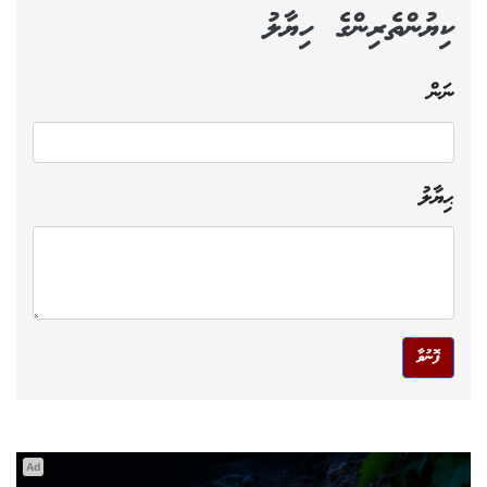
ކިޔުންތެރިންގެ ހިޔާލު
ނަން
ޙިޔާލު
ފޮނުވާ
Ad