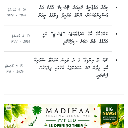
ކިއާރާ އަދުވާނީގެ ކެރިއަރު 'ޓޮކްސިކް' އާއެކު އައު
9 އޯގަސްޓު
އުސްމިންތަކަކަށް: އޭނާގެ ތައުރީފު ފިލްމުގެ ޓީމަށް
2026 - 9:24
ކަންގަނާގެ ރާގު ބަދަލުވެއްޖެ: "ޖެން-ޒީ" އަކީ
8 އޯގަސްޓު
ގައުމުގެ ބާރު ކަމަށް ސިފަކޮށްފި
2026 - 9:14
'ޗަކް ދޭ އިންޑިއާ' ގެ ދެ ތަރިން ކަމަށްވާ ސާގަރިކާ
8 އޯގަސްޓު
އާއި ވިވާން 20 އަހަރަށްފަހު އެކުގައި ފިލްމަކުން
2026 - 9:8
ފެންނަނީ
Ad