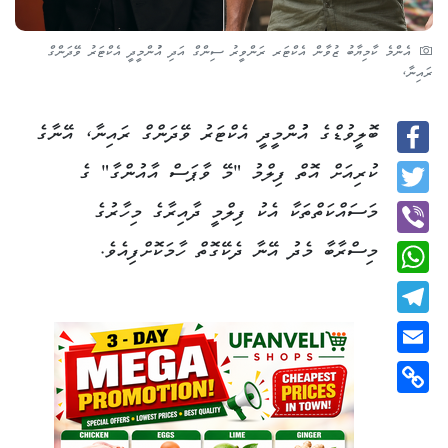
އެންމެ ކާމިޔާބު ޒުވާން އެކްޓަރ ރަންވީރު ސިންގް އަދި އުުންމީދީ އެކްޓަރު ވޭދަންގް
ރައިނާ،
ބޮލީވުޑްގެ އުުންމީދީ އެކްޓަރު ވޭދަންގް ރައިނާ، އޭނާގެ
Facebook
ކުރިއަށް އޮތް ފިލްމު "މޭ ވާޕަސް އާއުންގާ" ގެ
Twitter
މަސައްކަތްތަކާ އެކު ފިލްމީ ދާއިރާގެ މިހާރުގެ
މިސްރާބާ މެދު އޭނާ ދެކޭގޮތް ހާމަކޮށްފިއެވެ.
Viber
WhatsApp
Telegram
Email
Copy
Link