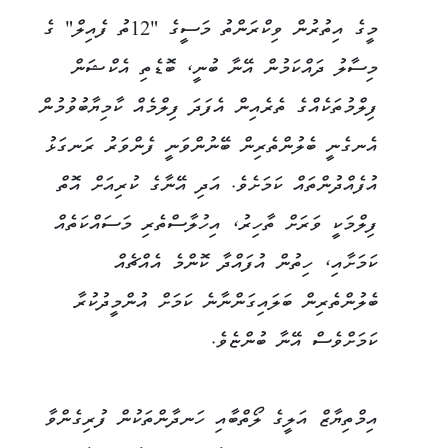
މީގެ އިތުރުން ވިކްރަންތު މަސީގެ "12ތު ފެއިލް" ގެ
މިސާލު ދައްކަމުން އޭނާ ބުނީ، ބޮޑެތި އެކްޝަން
ފިލްމުތަކެއްގެ ތެރެއިން އެފަދަ ފިލްމެއް ކާމިޔާބުވުމުން
އެނގެނީ ބެލުންތެރިން ބޭނުންވަނީ ފެންވަރު ރަނގަޅު
އުފެއްދުންތައް ކަމަށެވެ. އަދި އޭނާގެ ކުރިއަށް އޮތް
ފިލްމަކީ ވަރަށް ތާހިރު، އިހުލާސްތެރި މަސައްކަތެއް
ކަމަށާއި، ހިތުން އުފައްދާ ކޮންމެ އެއްޗެއް
ބެލުންތެރިން ބަލައިގަންނާނެ ކަމަށް އުންމީދުކުރާ
ކަމަށްވެސް އޭނާ ބުންޏެވެ.
އިމްތިޔާޒް އަލީގެ ލޯތްބާއި ހަނދާންތަކުން ފުރިގެންވާ