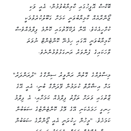
ބޮކްސް އޮފީހުގައި ކާމިޔާބުވުމުން، އެއީ ވަކި
ޖޯންރާއެއް ކާމިޔާބުވަނީ ކަމަށް ގަބޫލުކުރެވުމަކީ
ކުށްހީއެކެވެ. އޭނާ ދެކޭގޮތުގައި ކޮންމެ ފިލްމެއްވެސް
ކާމިޔާބުވަނީ އޭގައި ހިމެނޭ ކޮންޓެންޓް ނުވަތަ
ވާހަކައިގެ ފެންވަރު ރަނގަޅުވުމުންނެވެ.
މިސާލެއްގެ ގޮތުން ރަންވީރު ސިންގްގެ "ދުރަންދަރު"
އަށް އިޝާރާތް ކުރަމުން ވޭދަންގް ބުނީ، އެއީ އޭގެ
ޒާތުގައި ވަރަށް ތަފާތު ފިލްމެއް ކަމަށާއި، އެ ފިލްމު
ހިނގީ ހަމައެކަނި އޭގެ މޮޅު ކޮންޓެންޓުގެ ސަބަބުން
ކަމަށެވެ. "މީހުން ހީކުރަނީ އެއީ ޖޯންރާގެ ސަބަބުން