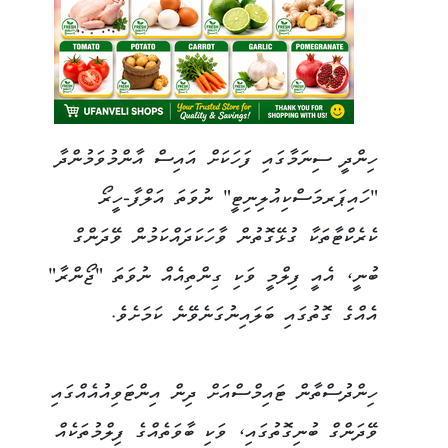
ހިންދީ ސިނަމާގައި ފަހަކަށް އައިސް އާންމުވަމުންދާ
"ހައިޕަރމަސްކިއުލިނިޓީ" ނުވަތަ އަލްފާ-ހީރޯ
ކެރެކްޓާތަކާ ގުޅޭގޮތުން ވާހަކަދައްކަމުން ވޭދަންގް
ބުނީ، އެއީ ފިލްމީ ވަކި ގިންތިއެއް ނުވަތަ "ޖޯންރާ"
އެއްގެ ގޮތުގައި ބަލައިނުގަނެވޭނެ ކަމަށެވެ.
ހިންދުސްތާން ޓައިމްސްއަށް ދިން އިންޓަވިއުއެއްގައި
ވޭދަންގް ބުނިގޮތުގައި، ވަކި ބާވަތެއްގެ ފިލްމުތަކެއް