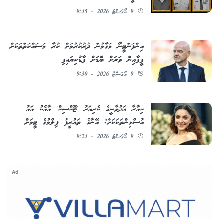
9 އޯގަސްޓު 2026 - 9:45
އިންފަންޓީނޯ މަގާމުން ދުރުކުރުމަށް ކުރާ މަސައްކަތްތަކަށް
ފީފާއިން ވަރަށް ބޮޑަށް ފާޑުކިޔައިފި
9 އޯގަސްޓު 2026 - 9:30
ކިއާރާ އަދުވާނީގެ ކެރިއަރު 'ޓޮކްސިކް' އާއެކު އައު
އުސްމިންތަކަކަށް: އޭނާގެ ތައުރީފު ފިލްމުގެ ޓީމަށް
9 އޯގަސްޓު 2026 - 9:24
Ad