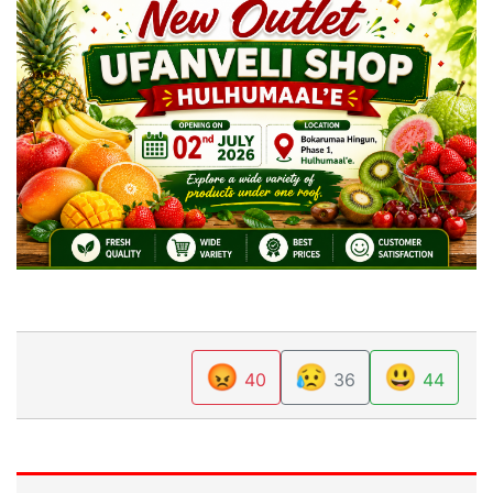
😡
😥
😃
40
36
44