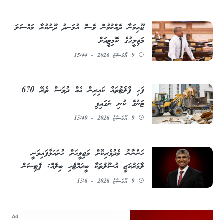
ޖޫރިމަނާ ދެއްކުމުން ވެސް އުޅަނދު ދޫނުކުރާ މައްސަލަ
މަޖިލީހުގެ ކޮމިޓީއަށް
9 އޯގަސްޓު 2026 - 15:44
ފަހި ފްލެޓުތައް ކައިރިން އެއް ދުވަސް ތެރޭ 670
ޓަނުގެ ކުނި ނަގައިފި
9 އޯގަސްޓު 2026 - 15:40
ހަންނާނު މެދުވެރިކޮށް މަޖިލީހަށް ހުށައަޅާފައިވަނީ
ލާމަރުކަޒީ އުސޫލުތަކާ ބީރައްޓެހި ބިލެއް: ޕެޓިޝަން
9 އޯގަސްޓު 2026 - 15:6
Ad