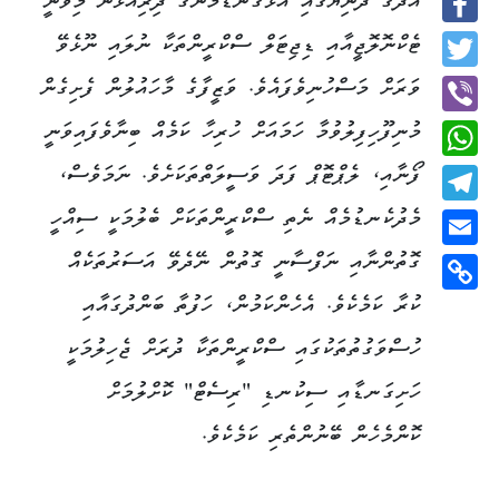
އަދުގެ ދުނިޔޭގައި އަޅުގަނޑުމެންގެ ދިރިއުޅުން މިވަނީ
Facebook
ޓެކްނޮލޮޖީއާއި ޑިޖިޓަލް ސްކްރީންތަކާ ނުލައި ނޫޅެވޭ
Twitter
ވަރަށް މަސްހުނިވެފައެވެ. ވަޒީފާގެ މާހައުލުން ފެށިގެން
މުނިފޫހިފިލުވުމާ ހަމައަށް ހުރިހާ ކަމެއް ބިނާވެފައިވަނީ
Viber
ފޯނާއި، ލެޕްޓޮޕް ފަދަ ވަސީލަތްތަކަށެވެ. ނަމަވެސް،
WhatsApp
މެދުކެނޑުމެއް ނެތި ސްކްރީންތަކަށް ބެލުމަކީ ސިއްހީ
Telegram
ގޮތުންނާއި ނަފްސާނީ ގޮތުން ނޭދެވޭ އަސަރުތަކެއް
Email
ކުރާ ކަމެކެވެ. އެހެންކަމުން، ހަފުތާ ބަންދުގައާއި
Copy
Link
ހުސްވަގުތުތަކުގައި ސްކްރީންތަކާ ދުރަށް ޖެހިލުމަކީ
ހަށިގަނޑާއި ސިކުނޑި "ރިސެޓް" ކޮށްލުމަށް
ކޮންމެހެން ބޭނުންތެރި ކަމެކެވެ.