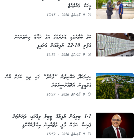
މީހަކު މަރުވެއްޖެ
9 އޯގަސްޓު 2026 - 17:15
ކަޅު ބާޒާރުގައި ޑޮލަރެއްގެ އަގު ރެކޯޑް މިންވަރަކަށް
އުފުލި 22.10 ރުފިޔާއަށް އަރައިފި
9 އޯގަސްޓު 2026 - 16:56
ހިރިމަރަދޫ ރައްޔިތުން "ވާނުވާ" ގައި ތިބި ކަމަށް ބުނެ
އެމްޑީޕީން އެޗްއާރުސީއެމަށް
9 އޯގަސްޓު 2026 - 16:39
1.1 ބިލިއަން ރުފިޔާގެ ޓީބިލް ވިއްކައި، ދަރަންޏަށް
ފައިސާ ނަގަން މާލީ ވުޒާރާއިން އިއުލާންކޮށްފި
9 އޯގަސްޓު 2026 - 15:59