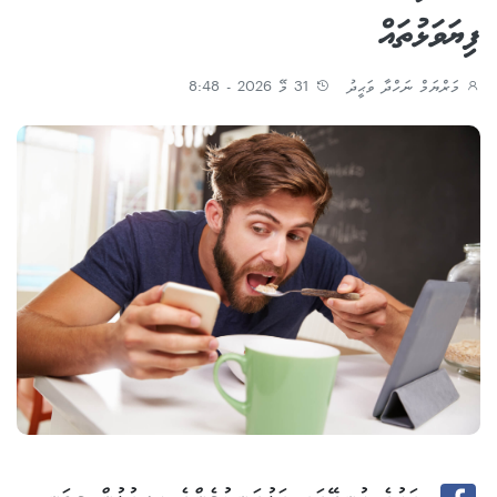
ފިޔަވަޅުތައް
މަރްޔަމް ނަހްދާ ވަޙީދު
31 މޭ 2026 - 8:48