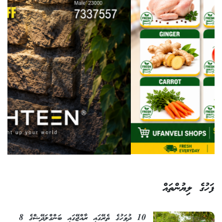
ފަހުގެ ލިޔުންތައް
10 ދުވަހުގެ ތެރޭގައި ރާއްޖޭގައި ބަންގްލަދޭޝްގެ 8