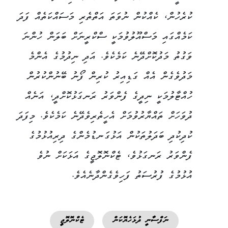
ކުރެހުން، ކެއްކުން ނުވަތަ އަތްތެރި މަސައްކަތެއް ފަދަ
ކަމެއްގައި މަސްއޫލުވުމަކީ ސްކްރީނަށް ބަލަން ހުންނަ
ވަގުތު މަދުކޮށްދޭނެ ކަމެކެވެ. އަދި ނިދުމުގެ އެންމެ
މަދުވެގެން އެއް ގަޑިއިރު ކުރިން ފޯނު ބޭނުންކުރުން
ހުއްޓާލުމަކީ ނިދީގެ ފެންވަރު ރަނގަޅުކޮށްދީ، އަނެއް
ދުވަހަށް ތައްޔާރުވުމަށް އެހީތެރިވެދޭނެ ކަމެކެވެ. މިފަދަ
ކުދިކުދި ބަދަލުތަކުން އަޅުގަނޑުމެންގެ ދިރިއުޅުމުގެ
ފެންވަރު ރަނގަޅުވެ، ޓެކްނޮލޮޖީގެ އަޅަކަށް ނުވެ
އުޅުމުގެ ފުރުސަތު ފަހިވެގެންދާނެއެވެ.
ނަފްސާނީ ދުޅަހެޔޮކަން
ޓެކްނޮލޮޖީ