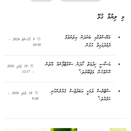
މި ލިޔުމާ ގުޅޭ
މަޔޫސްވުމާއި ބަރުދަން އިތުރުވުމާ
9 އޯގަސްޓު 2026 -
ދެމެދުގައިވާ ގުޅުން
10:58
އަސާސީ ޚިދުމަތް ހޯދަން ސްމާޓްފޯނެއް އޮތުން
19 ޖުލައި 2026
ކޮންމެހެން މަޖުބޫރުތަ؟
- 12:37
ސްޓްރެސް ވުމަކީ އަބަދުވެސް ގެއްލުންހުރި
18 ޖުލައި 2026 -
ކަމެއްތަ؟
9:40