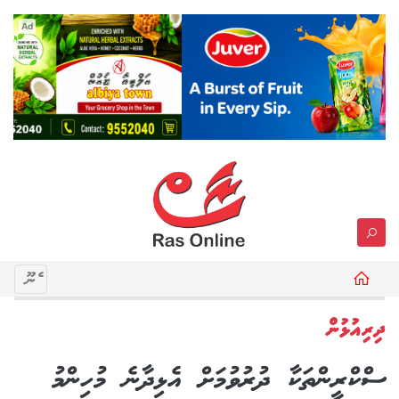
Ad
މެނޫ
ދިރިއުޅުން
ސްކްރީންތަކާ ދުރުވުމަށް އެޅިދާނެ މުހިންމު