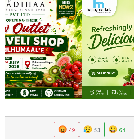
Ad
😡
😥
😃
49
53
64