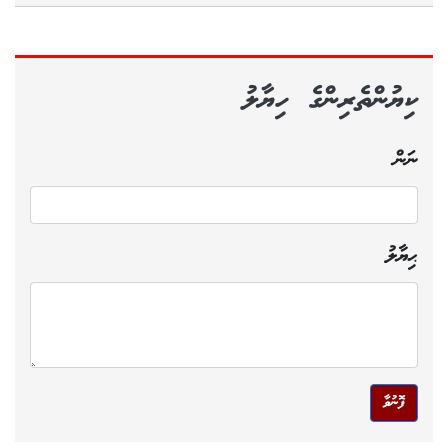
ކިޔުންތެރިންގެ ހިޔާލު
ނަން
ޙިޔާލު
ފޮނުވާ