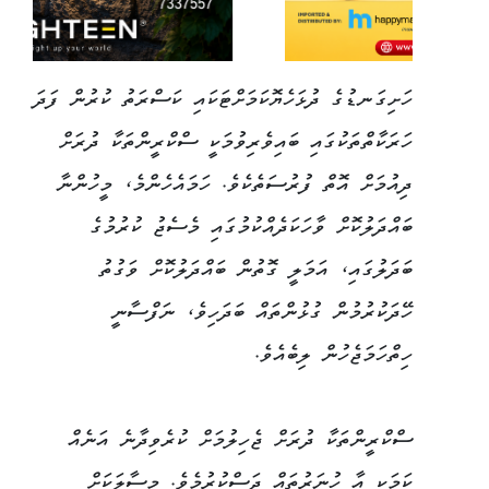
ހަށިގަނޑުގެ ދުޅަހެޔޮކަމަށްޓަކައި ކަސްރަތު ކުރުން ފަދަ
ހަރަކާތްތަކުގައި ބައިވެރިވުމަކީ ސްކްރީންތަކާ ދުރަށް
ދިއުމަށް އޮތް ފުރުސަތެކެވެ. ހަމައެހެންމެ، މީހުންނާ
ބައްދަލުކޮށް ވާހަކަދެއްކުމުގައި މެސެޖު ކުރުމުގެ
ބަދަލުގައި، އަމަލީ ގޮތުން ބައްދަލުކޮށް ވަގުތު
ހޭދަކުރުމުން ގުޅުންތައް ބަދަހިވެ، ނަފްސާނީ
ހިތްހަމަޖެހުން ލިބެއެވެ.
ސްކްރީންތަކާ ދުރަށް ޖެހިލުމަށް ކުރެވިދާނެ އަނެއް
ކަމަކީ އާ ހުނަރުތައް ދަސްކުރުމެވެ. މިސާލަކަށް