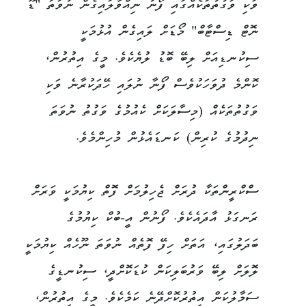
ވަކި ވަގުތުތަކެއްގައި ފޯނު ނިއްވާލައިގެން ނުވަތަ "ޑޫ
ނޮޓް ޑިސްޓާބް" މޯޑަށް ލައިގެން އުޅުމަކީ
ސިކުނޑިއަށް ލިބޭ ބޮޑު ލުޔެކެވެ. މީގެ އިތުރުން،
ކޮންމެ ދުވަހަކުވެސް ފޯނާ ނުލައި ހޭދަކުރާނެ ވަކި
ވަގުތުތަކެއް (މިސާލަކަށް ކެއުމުގެ ވަގުތު ނުވަތަ
ނިދުމުގެ ކުރިން) ކަނޑައެޅުން މުހިންމެވެ.
ސްކްރީންތަކާ ދުރަށް ޖެހިލުމަށް ފޮތް ކިޔުމަކީ ވަރަށް
ރަނގަޅު އާދައެކެވެ. ފޯނުން އީ-ބުކް ކިޔުމުގެ
ބަދަލުގައި، އަތަށް ހިފޭ ފޮތެއް ނުވަތަ ނޫހެއް ކިޔުމަކީ
ލޮލަށް ލިބޭ ވަރުބަލިކަން ކުޑަކޮށްދީ، ސިކުނޑީގެ
ސަމާލުކަން އިތުރުކޮށްދޭނެ ކަމެކެވެ. މީގެ އިތުރުން،