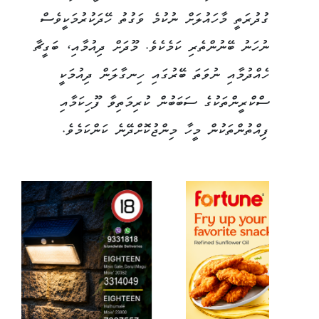
ގުދުރަތީ މާހައުލަށް ނުކުމެ ވަގުތު ހޭދަކުރުމަކީވެސް
ނުހަނު ބޭނުންތެރި ކަމެކެވެ. މޫދަށް ދިއުމާއި، ބަގީޗާ
ހެއްދުމާއި ނުވަތަ ބޭރުގައި ހިނގާލަން ދިއުމަކީ
ސްކްރީންތަކުގެ ސަބަބުން ކުރިމަތިވާ ފޫހިކަމާއި
ފިއްތުންތަކުން މީހާ މިންޖުކޮށްދޭނެ ކަންކަމެވެ.