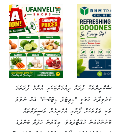
ސްކްރީންތަކާ ދުރަށް ދިއުމަށްޓަކައި އެންމެ ފުރަތަމަ
ކުރެވިދާނެ ކަމަކީ "ޑިޖިޓަލް ޑިޓޮކްސް" އެއް ނުވަތަ
ވަކި ވަގުތަކަށް ފޯނާއި އެހެނިހެން ވަސީލަތްތައް
ބޭނުންކުރުން ހުއްޓާލުމެވެ. މިގޮތުން ހަފުތާ ބަންދުގެ