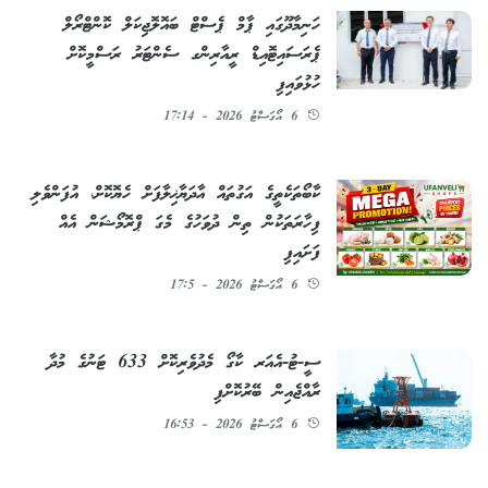
ހަނިމާދޫގައި ޕާމް ޕެސްޓް ބައޮލޮޖިކަލް ކޮންޓްރޯލް
ޕެރަސައިޓޮއިޑް ރީއާރިންގ ސެންޓަރު ރަސްމީކޮށް
ހުޅުވައިފި
6 އޯގަސްޓު 2026 - 17:14
ކާބޯތަކެތީގެ އަގުތައް އާދަޔާޚިލާފަށް ހެޔޮކޮށް، އުފަންވެލި
ފިހާރަތަކުން ތިން ދުވަހުގެ މެގަ ޕްރޮމޯޝަން އެއް
ފަށައިފި
6 އޯގަސްޓު 2026 - 17:5
ސީ-ޓު-އެއަރ ކާގޯ މެދުވެރިކޮށް 633 ޓަނުގެ މުދާ
ރާއްޖެއިން ބޭރުކޮށްފި
6 އޯގަސްޓު 2026 - 16:53