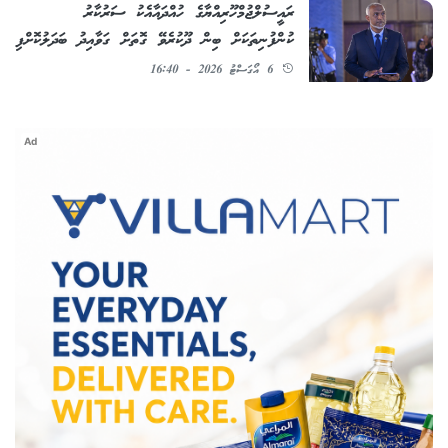
ރައީސުލްޖުމްހޫރިއްޔާގެ ހުއްދައާއެކު ސަރުކާރު
ކުންފުނިތަކަށް ބިން ދޫކުރެވޭ ގޮތަށް ގަވާއިދު ބަދަލުކޮށްފި
6 އޯގަސްޓު 2026 - 16:40
Ad