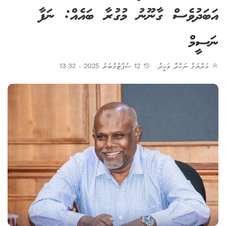
އަބަދުވެސް ގާނޫނު މުގުރާ ބައެއް: ނަފާ
ނަސީމް
މަރްޔަމް ނަހްދާ ވަޙީދު
12 ސެޕްޓެމްބަރު 2025 - 13:32