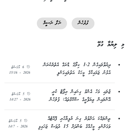
ފުލުހުން
ނަފާ ނަސީމް
މި ލިޔުމާ ގުޅޭ
ދިރުވާލައިގެން 1.2 ކިލޯގެ ޑްރަގް އެތެރެކުރަން
6 އޯގަސްޓު
އުޅުނު ޖަމައިކާގެ މީހަކު އަތުލައިގަނެފި
2026 - 15:16
ޖުލައި މަހު އެންމެ ގިނައިން ރިޕޯޓް ކުރީ
5 އޯގަސްޓު
އޮންލައިން ވިޔަފާރީގެ ސްކޭމްތައް: ފުލުހުން
2026 - 14:27
ތިންލައްކަ އަށްވުރެ ގިނަ ރުފިޔާހުރި ފޮއްޓެއް
5 އޯގަސްޓު
ވަގަށްނެގި މީހެއްގެ ބަންދަށް 15 ދުވަސް ޖަހައިފި
2026 - 14:7