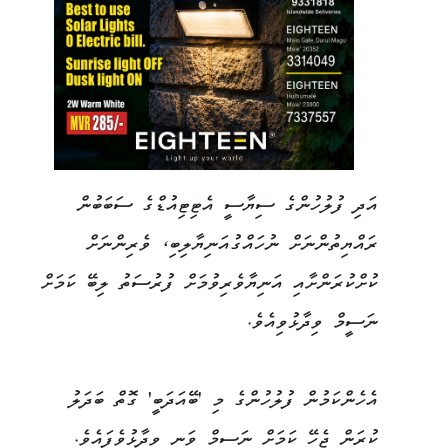
އަދި ފުލުހުންގެ ސިޔާސީ އެޓިޓިއުޑްގެ ސަބަބުން
ރައްޔިތުންނަށް ނުހައްގުއަނިޔާލިބި، ވެރިންނަށް
ކުށްކުރަންށާއި އަނިޔާވެރިވުމަށް ފުރުސަތު ލިބޭ ކަމަށް
ނަސީމް ވިދާޅުވިއެވެ.
އެހެންކަމުން ފުލުހުންގެ މި 'ބޭއަދަބީ' ގޮތް ބަދަލު
ކުރަން ޖެހޭ ކަމަށް ނަސީމް ވަނީ ވިދާޅުވެފައެވެ.