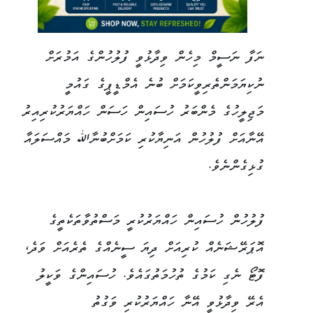
ނަފާ ނަސީމް މިހެން ވިދާޅުވީ ފުލުހުންގެ އަމުރަށް
ނުކިޔަމަންތެރިވީކަމަށް ބުނެ އެމްޑީޕީގެ ގައުމީ
މަޖިލީހުގެ މެންބަރު ހުސައިން ހަސަން ހައްޔަރުކުރިއިރު
އޭނާއަށް ފުލުހުން އަނިޔާކުރި ކަމަށްބުނާﷲ މައްސަލައާ
ގުޅިގެންނެވެ.
ފުލުހުން ހުސައިން ހައްޔަރުކުރީ މަސްތުވާތަކެތީގެ
އޮޕަރޭޝަނެއް ކުރިއަށް ދިޔަ ސީނެއްގެ ތެރެއަށް ވަދެ،
ފޮޓޯ ނެގި ކަމުގެ ތުހުމަތުގައެވެ. ހުސައިންގެ ވަކީލު
އެރޭ ވިދާޅުވީ އޭނާ ހައްޔަރުކުރި ވަގުތު