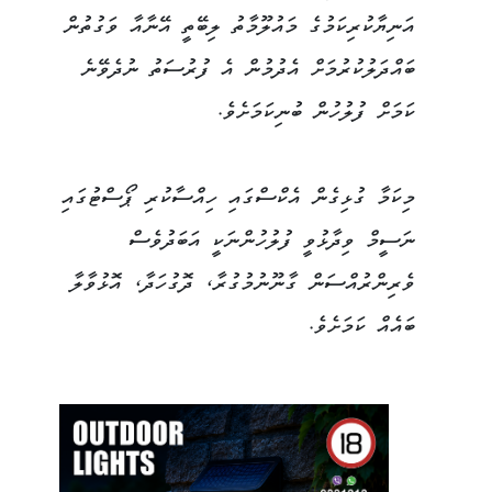
އަނިޔާކުރިކަމުގެ މައުލޫމާތު ލިބޭތީ އޭނާއާ ވަގުތުން
ބައްދަލުކުރުމަށް އެދުމުން އެ ފުރުސަތު ނުދެވޭނެ
ކަމަށް ފުލުހުން ބުނިކަމަށެވެ.
މިކަމާ ގުޅިގެން އެކްސްގައި ހިއްސާކުރި ޕޯސްޓުގައި
ނަސީމް ވިދާޅުވީ ފުލުހުންނަކީ އަބަދުވެސް
ވެރިންރުއްސަން ގާނޫނުމުގުރާ، ދޮގުހަދާ، އޮޅުވާލާ
ބައެއް ކަމަށެވެ.