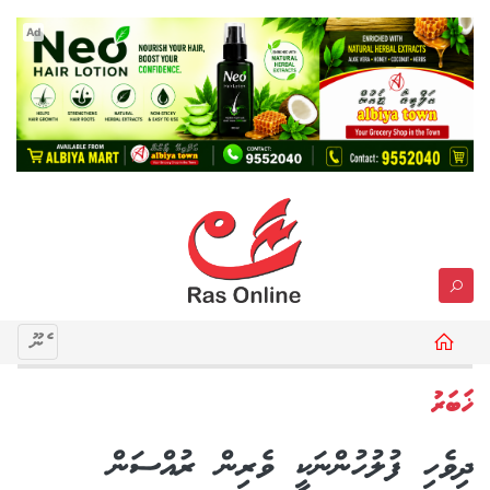
Ad
މެނޫ
ޚަބަރު
ދިވެހި ފުލުހުންނަކީ ވެރިން ރުއްސަން