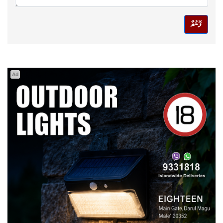
ފޮނުވާ
Ad