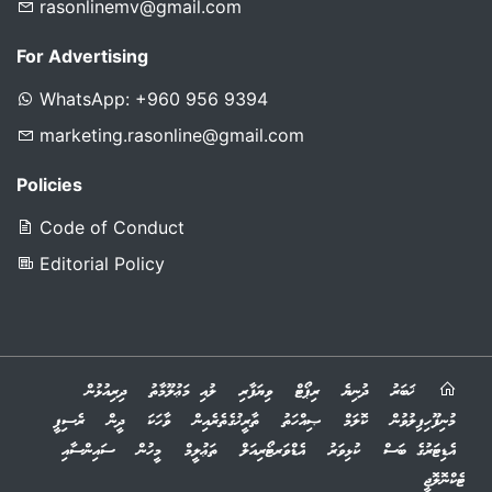
rasonlinemv@gmail.com
For Advertising
WhatsApp: +960 956 9394
marketing.rasonline@gmail.com
Policies
Code of Conduct
Editorial Policy
ޚަބަރު
ދުނިޔެ
ރިޕޯޓް
ވިޔަފާރި
ލުއި މަޢުލޫމާތު
ދިރިއުޅުން
މުނިފޫހިފިލުވުން
ކޮލަމް
ޞިއްހަތު
ތާރީޚުގެތެރެއިން
ވާހަކަ
ދީން
ރެސިޕީ
އެޑިޓަރުގެ ބަސް
ކުޅިވަރު
އެޑްވަރޓޯރިއަލް
ތަޢުލީމް
މީހުން
ސައިންސާއި
ޓެކްނޮލޮޖީ