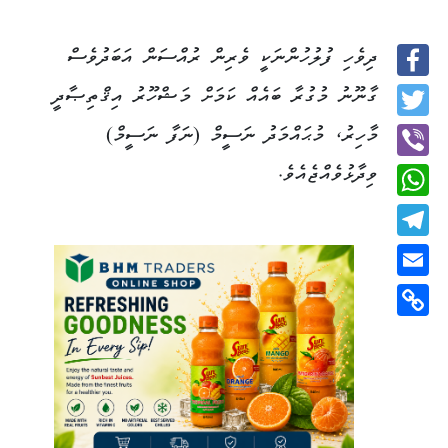
ދިވެހި ފުލުހުންނަކީ ވެރިން ރުއްސަން އަބަދުވެސް
Facebook
ގާނޫނު މުގުރާ ބައެއް ކަމަށް މަޝްހޫރު އިޤްތިޞާދީ
Twitter
މާހިރު، މުޙައްމަދު ނަސީމް (ނަފާ ނަސީމް)
ވިދާޅުވެއްޖެއެވެ.
Viber
WhatsApp
Telegram
Email
Copy
Link