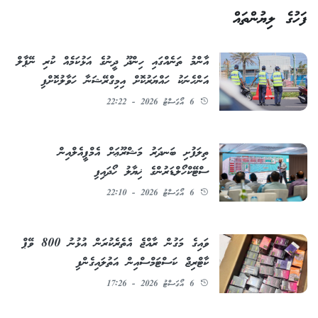
ފަހުގެ ލިޔުންތައް
އާންމު ތަނެއްގައި ހިންދޫ ދީނުގެ އަޅުކަމެއް ކުރި ނޭޕާލް
އަންހެނަކު ހައްޔަރުކޮށް އިމިގްރޭޝަނާ ހަވާލުކޮށްފި
6 އޯގަސްޓު 2026 - 22:22
ތިލަފުށި ބަނދަރު މަޝްރޫޢަށް އެމްޕީއެލްއިން
ސްޓޭކްހޯލްޑަރުންގެ ޚިޔާލު ހޯދައިފި
6 އޯގަސްޓު 2026 - 22:10
ވައިގެ މަގުން ރާއްޖެ އެތެރެކުރަން އުޅުނު 800 ވޭޕް
ކާޓްރިޖް ކަސްޓަމްސްއިން އަތުލައިގެންފި
6 އޯގަސްޓު 2026 - 17:26