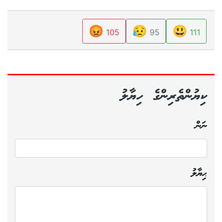
😡
😥
😃
105
95
111
ކިޔުންތެރިންގެ ހިޔާލު
ނަން
ޙިޔާލު