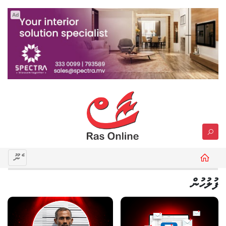
Ad
މެނޫ
ފުލުހުން