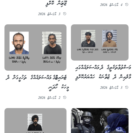
ޖޫރިމަނާ ކޮށްފި
4 އޯގަސްޓު 2026
3 އޯގަސްޓު 2026
މަސްތުވާތަކެތީގެ ދެ މައްސަލައެއްގައި
މާލެއިން ދެ ޒުވާނަކު ހައްޔަރުކޮށްފި
ޓެރަރިޒަމްގެ މައްސަލައެއްގެ ތަހުގީގަށް ދެ
މީހަކު ހޯދަނީ
3 އޯގަސްޓު 2026
2 އޯގަސްޓު 2026