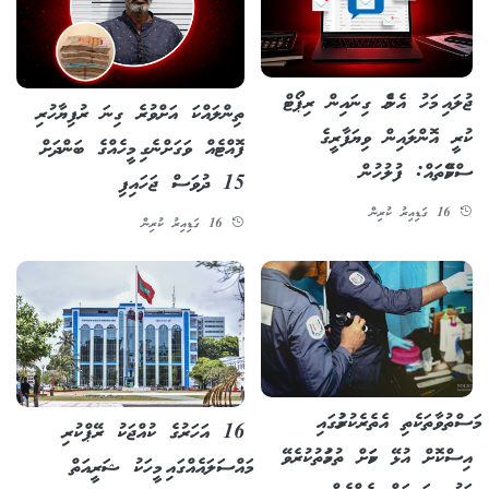
ޖުލައި މަހު އެންމެ ގިނައިން ރިޕޯޓް
ތިންލައްކަ އަށްވުރެ ގިނަ ރުފިޔާހުރި
ކުރީ އޮންލައިން ވިޔަފާރީގެ
ފޮއްޓެއް ވަގަށްނެގި މީހެއްގެ ބަންދަށް
ސްކޭމްތައް: ފުލުހުން
15 ދުވަސް ޖަހައިފި
16 ގަޑިއިރު ކުރިން
16 ގަޑިއިރު ކުރިން
މަސްތުވާތަކެތި އެތެރެކުރުމުގައި
16 އަހަރުގެ ކުއްޖަކު ރޭޕްކުރި
އިސްކޮށް އުޅޭ ކަމަށް ތުހުމަތުކުރެވޭ
މައްސަލައެއްގައި މީހަކު ޝަރީއަތް