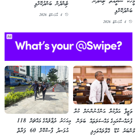
މީހަކު ޝަރީއަތް ނިމެންދެން
ނިމެންދެން ބަންދުކޮށްފި
ބަންދުކޮށްފި
4 އޯގަސްޓު 2026
4 އޯގަސްޓު 2026
Ad
ވަޒީފާ އަދާކުރާ އަންހެނުންނަށް ކުރާ
މިއަހަރު ދުވާލެއްގެ މައްޗަށް 118
ފުރައްސާރައިގެ މައްސަލަތައް ބަލަން
އުޅަނދު ފާސްކޮށް 60 ފަރާތް
މެންބަރު ކުޑޫ ގޮވާލައްވައިފި