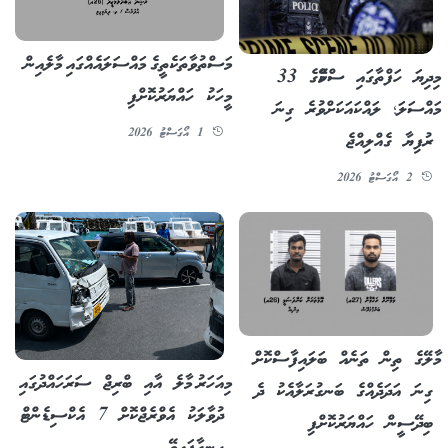
މަސްތުވާތަކެތީގެ މައްސަލައެއްގައި މާލެއިން
މިދިޔަ ހަފްތާގައި ސްކޭމްގެ 33
މީހަކު ހައްޔަރުކޮށްފި
މައްސަލަ؛ ލައްކައަކަށްވުރެ ގިނަ
1 އޯގަސްޓު 2026
ރުފިޔާ ގެއްލިއްޖެ
2 އޯގަސްޓު 2026
މާލޭގެ ތިން ތަނެއް ބަލައިފާސްކޮށް
މިއަހަރު މާލެ އާއި ބްރިޖް ސަރަހައްދުގައި
ގިނަ އަދަދެއްގެ ބަނގުރަލާއެކު ދެ
ދުވާލަކު އެވްރެޖްކޮށް 7 އެކްސިޑެންޓް
ބިދޭސީން ހައްޔަރުކޮށްފި