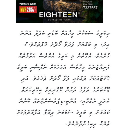
މިބަލީގެ ސަބަބުން މީހާއަށް ބޮޑެތި ބަދަލު އަންނަ
އިރު، މި ބައްޔަށް ފަރުވާ ހޯދޭނެ ގޮތްތައްވެސް
ހުރެއެވެ. އެގޮތުން މި ބަލީގެ އެއްވެސް އަލާމާތެއް
ފެނިއްޖެނަމަ ވީހާވެސް އަވަހަކަށް ނަފްސާނީ ބަލީގެ
ޑޮކްޓަރަކަށް ދައްކައި ލަފާ ހޯދަން ޖެހެއެވެ. އަދި
ޑޮކްޓަރުގެ ލަފާގެ ދަށުން ކޮގްނިޓިވް ބިހޭވިއަރަލް
ތެރަޕީ ނެގުމާއި، އެންޓި-ޑިޕްރެސެންޓްތައް ބޭނުން
ކުރުމުން މި ބަލީގެ ސަބަބުން ދިމާވާ އަލާމާތްތަކަށް
ލުޔެއް ލިބިގެންދާނެއެެވެ.