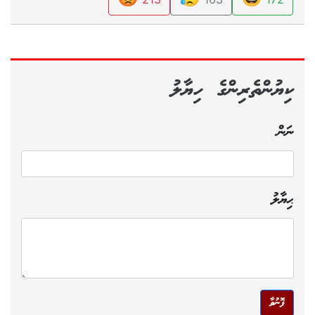
213
163
172
ކިޔުންތެރިންގެ ހިޔާލު
ނަން
ޙިޔާލު
ފޮނުވާ