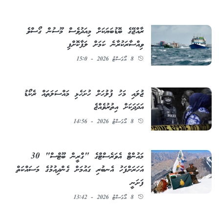
ރާއްޖޭގެ ބޮޑުބަޔަކަށް މިއަދުވެސް މޫސުން ގޯސްވެ
ވިއްސާރަކުރާނެ ކަމަށް ލަފާކޮށްފި
8 އޯގަސްޓު 2026 - 15:0
ޖުލައި މަހު ފުލުހަށް ހުށަހެޅި މައްސަލަތައް ރެކޯޑު
އަދަދަކަށް އިތުރުވެއްޖެ
8 އޯގަސްޓު 2026 - 14:56
މައުންޓް އެވަރެސްޓްގެ "ގްރީން ބޫޓްސް" 30
އަހަރަށްފަހު އެނބުރި ގައުމަށް ގެންދިއުމުގެ މަސައްކަތް
ފަށަނީ
8 އޯގަސްޓު 2026 - 13:42