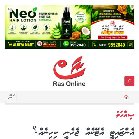
Ad
މެނޫ
ޞިއްހަތު
އެންޒައިޓީ އެޓޭކެއް ޖެހެނީ ކިހިނެއް؟