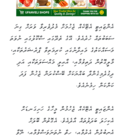
އެންޒައިޓީ އެޓޭކެއް ޖެހުމަށް މެދުވެރިވާ ވަރަށް ގިނަ
ސަބަބުތައް ހުރެއެވެ. އޭގެ ތެރޭގައި ސްކޫލުގައި ނުވަތަ
މަސައްކަތުގެ މައިދާނުގައި ކުރިމަތިވާ ޕްރެޝަރުތަކާއި،
މާލީގޮތުން ދަތިވުމާއި، އާއިލީ މައްސަލަތަކާއި އަދި
ދިގުދެމިގެންދާ ބައްޔަކަށް ބޭސްކުރަން ޖެހުން ފަދަ
ކަންކަން ހިމެނެއެވެ.
އެންޒައިޓީ އެޓޭކެއް ޖެހުމުން މީހާގެ ހަށިގަނޑަށް
އެކިހަލަ ބަދަލުތައް އާދެއެވެ. އެގޮތުން ބޮލަށް
އެނބުރުން އެރުމާއި، ހިތް ނުތަނަވަސްވުމާއި، ނޭވާ