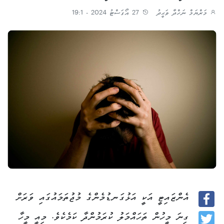
މަރްޔަމް ނަހްދާ ވަޙީދު
27 އޯގަސްޓު 2024 - 19:1
އެންޒައިޓީ އަކީ އަޅުގަނޑުމެންގެ މުޖުތަމައުގައި ވަރަށް
Facebook
ގިނަ މީހުން ތަހައްމަލު ކުރަމުންދާ ކަމެކެވެ. މިއީ މީހާ