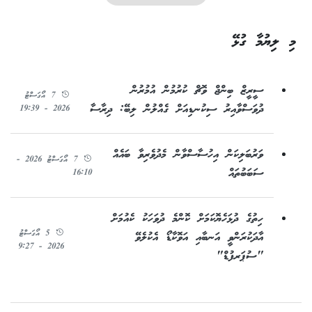
މި ލިޔުމާ ގުޅޭ
ސީރީޒް ބިންޖް ވޮޗް ކުރުމުން އުމުރުން
7 އޯގަސްޓު
ދުވަސްވާއިރު ސިކުނޑިއަށް ގެއްލުން ލިބޭ: ދިރާސާ
2026 - 19:39
ވަރުބަލިކަން އިހުސާސްވާން މެދުވެރިވާ ބައެއް
7 އޯގަސްޓު 2026 -
ސަބަބުތައް
16:10
ހިތުގެ ދުޅަހެޔޮކަމަށް ކޮންމެ ދުވަހަކު ކެއުމަށް
5 އޯގަސްޓު
އާދަކުރަންވީ އަނބާއި އަވޮކާޑޯ އެކުލެވޭ
2026 - 9:27
"ސުޕަރފުޑް"