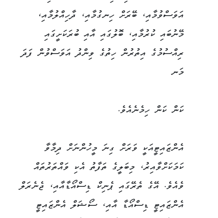
އަވަސްވުމާއި، ބޭރަށް ހިނގުމާއި، ދާހިއްލުމާއި،
މޭނުބައި ކުރުމާއި، ބޮލުގައި އާއި ބުރަކަށީގައި
ރިއްސުމުގެ އިތުރުން ހިތުގެ ވިންދު އަވަސްވުން ފަދަ
މަނ
ކަން ކަން ހިމެނެއެވެ.
އެންޒައިޓީއަކީ ވަރަށް ގިނަ މީހުންނަށް ދިމާވާ
ކަމަކަށްވާއިރު، މިބަލީގެ ތަފާތު އެކި ވައްތަރުތައް
ވެއެވެ. އޭގެ ތެރޭގައި ޕެނިކް ޑިސްއޯޑާއާއި، ޖެނެރަލް
އެންޒައިޓީ ޑިސްއޯޑާ އާއި، ސޯޝަލް އެންޒައިޓީ