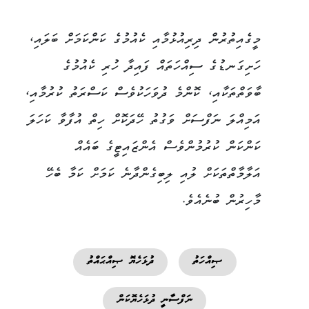
މީގެއިތުރުން ދިރިއުޅުމާއި ކެއުމުގެ ކަންކަމަށް ބަލައި،
ހަށިގަނޑުގެ ސިއްހަތައް ފައިދާ ހުރި ކެއުމުގެ
ބާވަތްތަކާއި، ކޮންމެ ދުވަހަކުވެސް ކަސްރަތު ކުރުމާއި،
އަމިއްލަ ނަފްސަށް ވަގުތު ހޭދަކޮށް ހިތް އުފާވާ ކަހަލަ
ކަންކަން ކުރުމުންވެސް އެންޒައިޓީގެ ބައެއް
އަލާމާތްތަކަށް ލުއި ލިބިގެންދާނެ ކަމަށް ކަމާ ބެހޭ
މާހިރުން ބުނެއެވެ.
ޞިއްހަތު
ދުޅަހެޔޮ ޞިއްޙައްތު
ނަފްސާނީ ދުޅަހެޔޮކަން