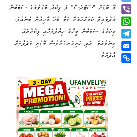
Twitter
މާ ބޮޑަށް "ސްޓްރެސް" ވެ ފިކުރު ބޮޑުވުމުގެ ސަބަބުން
މެދުވެރިވާ ކަމެއްކަމަށް ކަމާ ބެހޭ މާހިރުން ބުނެއެވެ.
Viber
މިކަމުގެ ސަބަބުން މީހާގެ ހިޔާލުތަކާއި ފިކުރުތައް
WhatsApp
ގިނަވެއެވެ. އަދި ހަށިގަނޑަށްވެސް ބޮޑެތި ބަދަލުތައް
Telegram
އާދެއެވެ.
Email
Copy
Link