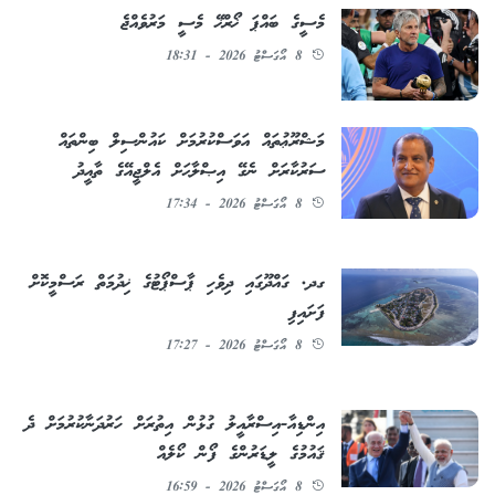
މެސީގެ ބައްޕަ ޚޯރްޚޭ މެސީ މަރުވެއްޖެ
8 އޯގަސްޓު 2026 - 18:31
މަޝްރޫޢުތައް އަވަސްކުރުމަށް ކައުންސިލް ބިންތައް
ސަރުކާރަށް ނެގޭ އިޞްލާޙަށް އެލްޖީއޭގެ ތާއީދު
8 އޯގަސްޓު 2026 - 17:34
ގދ. ގައްދޫގައި ދިވެހި ޕާސްޕޯޓުގެ ޚިދުމަތް ރަސްމީކޮށް
ފަށައިފި
8 އޯގަސްޓު 2026 - 17:27
އިންޑިއާ-އިސްރާއީލު ގުޅުން އިތުރަށް ހަރުދަނާކުރުމަށް ދެ
ޤައުމުގެ ލީޑަރުންގެ ފޯން ކޯލެއް
8 އޯގަސްޓު 2026 - 16:59