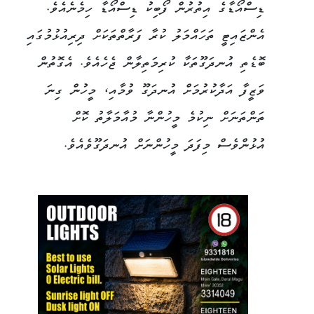
ޑިސްއޯޑާގެ އިތުރުން ފޯބިކު ޑިސްއޯޑާ ހިމެނެއެވެ.
އެންޒައިޓީ ތަހައްމަލު ކުރާ ފަރާތްތަކަށް ދިރިއުޅުމުގައި
ބޮޑެތި އުނދަގޫތަކާ ކުރިމަތިލާން ޖެހެއެވެ. އެގޮތުން
ވަޒީފާ އަދާކުރުމަށް އުނދަގޫ ވުމާއި، މީހުން ގިނަ
ތަންތަނަށް ނިކުމެ މީހުންނާ މުއާމަލާތު ކޮށް
އުޅުންވެސް މިފަދަ މީހުންނަށް އުނދަގޫވެއެވެ.