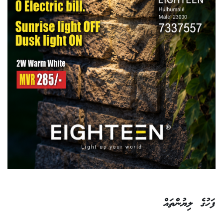
ފަހުގެ ލިޔުންތައް