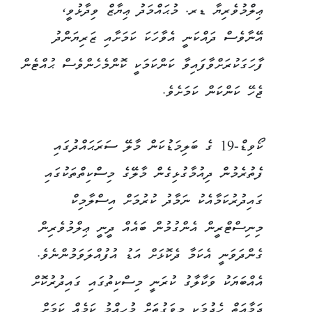
ޢިލްމުވެރިޔާ ޑރ. މުޙައްމަދު ޢިޔާޒް ވިދާޅުވީ،
އޭނާވެސް ދައްކަނީ އެވާހަކަ ކަމަށާއި ޒަރިޔަންދު
ފާހަގަކުރަށްވާފައިވާ ކަންކަމަކީ ކޮންމެހެންވެސް ޙުއްޓެން
ޖެހޭ ކަންކަން ކަމަށެވެ.
ކޯވިޑް-19 ގެ ބަލިމަޑުކަން މާލޭ ސަރަޙައްދުގައި
ފެތުރެމުން ދިއުމާގުޅިގެން މާލޭގެ މިސްކިތްތަކުގައި
ގައިދުރުކަމާއެކު ނަމާދު ކުރުމަށް އިސްލާމިކް
މިނިސްޓްރީން އެންގުމުން ބައެއް ދީނީ ޢިލްމުވެރިން
ގެންދަވަނީ އެކަމާ ދެކޮޅަށް އަޑު އުފުއްލަވަމުންނެވެ.
އެއްބަޔަކު ވަކާލާގު ކުރަނީ މިސްކިތުގައި ގައިދުރުކޮށް
ޖަމާޢަތް ހެދުމަކީ މިވަގުތަށް މުހިއްމު ކަމެއް ކަމަށް