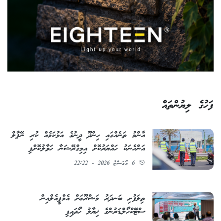
ފަހުގެ ލިޔުންތައް
އާންމު ތަނެއްގައި ހިންދޫ ދީނުގެ އަޅުކަމެއް ކުރި ނޭޕާލް
އަންހެނަކު ހައްޔަރުކޮށް އިމިގްރޭޝަނާ ހަވާލުކޮށްފި
6 އޯގަސްޓު 2026 - 22:22
ތިލަފުށި ބަނދަރު މަޝްރޫޢަށް އެމްޕީއެލްއިން
ސްޓޭކްހޯލްޑަރުންގެ ޚިޔާލު ހޯދައިފި