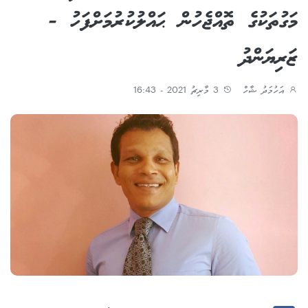
މަގުތަކުގެ ތޮއްޖެހުން ޙައްލުކުރުމަށްފަހު -
ޒަރިޔަންދު
އަހުމަދު ޝާހް
3 މާރިޗު 2021 - 16:43