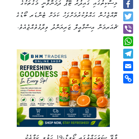
މިސްކިތުގައި ގައިދުރު ޓޭޕް ދަމަންވާނީ މަގުތަކުގެ
Facebook
ތޮއްޖެހުން ޙައްލުކުރުމަށްފަހު ކަމަށް ޓެންޑަރ ބޯޑުގެ
Twitter
ޗެއަރމަން އިސްމާޢީލް ޒަރިޔަންދު ވިދާޅުވެއްޖެއެވެ.
Viber
WhatsApp
Telegram
Email
Copy
Link
މާލޭ ސަރަޙައްދުގައި ކޯވިޑް-19 ހަލުވި ކަމާއެކު