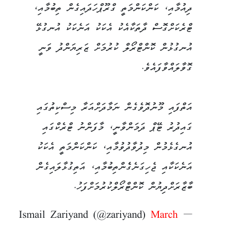
ދިއުމާއި، ކަންކަންމަތީ ގްރޫޕްހަދައިގެން ތިބުމާއި،
ޓްރެކަށްގޮސް ދާތަކާއެކު އެކަކު އަނެކަކު އުނގުޅޭ
އުނގުޅުން ކޮންޓްރޯލް ކުރުމަށް ޒަރިޔަންދު ވަނީ
ގޮވާލައްވާފައެވެ.
އަތްފައި މޫނުދޮވެގެން ނަމާދަށްއަރާ މިސްކިތުގައި
ގައިދުރު ޓޭޕް ދަމަންވާނީ، މާފަންނު ޓްރެކްގައި
އުނގެޅެމުން މިދުވާދުވުމާއި، ކަންކަންމަތީ އެކަކު
އަނެކަކާއި ޖެހިގަނެގެެންތިބުމާއި، އަތިގުޅާލައިގެން
ބާޒާރަށްދިޔުން ކޮންޓްރޯލްކުރުމަށްފަހު.
March
— Ismail Zariyand (@zariyand)