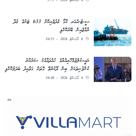
6 އޯގަސްޓު 2026 - 17:5
ސީ-ޓު-އެއަރ ކާގޯ މެދުވެރިކޮށް 633 ޓަނުގެ މުދާ
ރާއްޖެއިން ބޭރުކޮށްފި
6 އޯގަސްޓު 2026 - 16:53
ރައީސުލްޖުމްހޫރިއްޔާގެ ހުއްދައާއެކު ސަރުކާރު
ކުންފުނިތަކަށް ބިން ދޫކުރެވޭ ގޮތަށް ގަވާއިދު ބަދަލުކޮށްފި
6 އޯގަސްޓު 2026 - 16:40
Ad