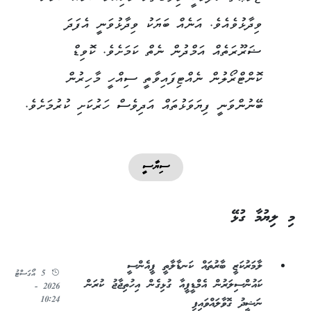
ވިދާޅުވެއެވެ. އަނެއް ބަޔަކު ވިދާޅުވަނީ އެފަދަ
ޟަރޫރަތެއް އަމްދުން ނެތް ކަމަށެވެ. ކޮވިޑް
ކޮންޓްރޯލުން ނެއްޓިފައިވާތީ ސިއްހީ މާހިރުން
ބޭނުންވަނީ ފިޔަވަޅުތައް އަދިވެސް ހަރުކަށި ކުރުމަށެވެ.
ސިޔާސީ
މި ލިޔުމާ ގުޅޭ
ލާމަރުކަޒީ ބާރުތައް ކަނޑާލާތީ ޕީއެންސީ
5 އޯގަސްޓު
ކައުންސިލަރުން އެމްޑީޕީއާ ގުޅިގެން އިހުތިޖާޖު ކުރަން
2026 -
10:24
ނަޝީދު ގޮވާލައްވައިފި