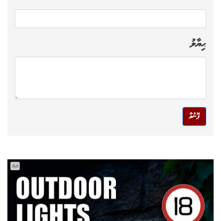
ޙިޔާލު
ފޮނުވާ
Ad