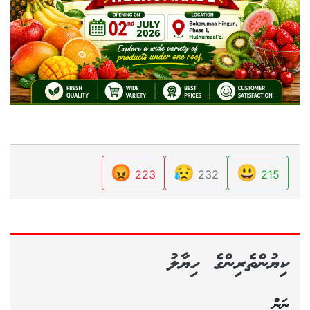
😡
😥
😃
223
232
215
ކިޔުންތެރިންގެ ހިޔާލު
ނަން