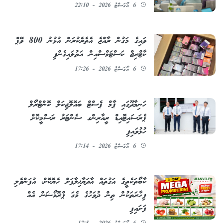
6 އޯގަސްޓު 2026 - 22:10
ވައިގެ މަގުން ރާއްޖެ އެތެރެކުރަން އުޅުނު 800 ވޭޕް
ކާޓްރިޖް ކަސްޓަމްސްއިން އަތުލައިގެންފި
6 އޯގަސްޓު 2026 - 17:26
ހަނިމާދޫގައި ޕާމް ޕެސްޓް ބައޮލޮޖިކަލް ކޮންޓްރޯލް
ޕެރަސައިޓޮއިޑް ރީއާރިންގ ސެންޓަރު ރަސްމީކޮށް
ހުޅުވައިފި
6 އޯގަސްޓު 2026 - 17:14
ކާބޯތަކެތީގެ އަގުތައް އާދަޔާޚިލާފަށް ހެޔޮކޮށް، އުފަންވެލި
ފިހާރަތަކުން ތިން ދުވަހުގެ މެގަ ޕްރޮމޯޝަން އެއް
ފަށައިފި