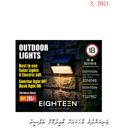
3, 2021
ޒަރިޔަންދުވެ ވާހަކައަށް ތާޢީދުކޮށް ތަފްސީރު