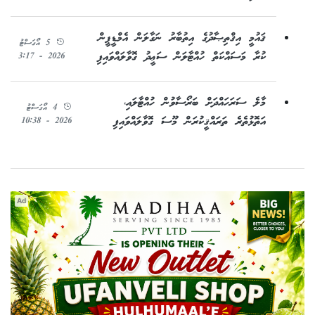
ޤައުމީ އިޤްތިޞާދުގެ އިތުބާރު ނަގާލަން އެމްޑީޕީން
5 އޯގަސްޓު
ކުރާ މަސައްކަތް ހުއްޓާލަން ސަޢީދު ގޮވާލައްވައިފި
2026 - 3:17
މާލެ ސަރަހައްދަށް ބަރޯސާވުން ހުއްޓާލައި،
4 އޯގަސްޓު
އަތޮޅުތެރެ ތަރައްޤީކުރަން މޫސަ ގޮވާލައްވައިފި
2026 - 10:38
Ad