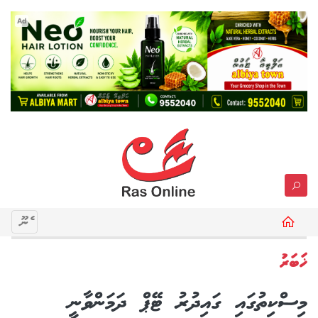
Ad
މެނޫ
ޚަބަރު
މިސްކިތުގައި ގައިދުރު ޓޭޕް ދަމަންވާނީ