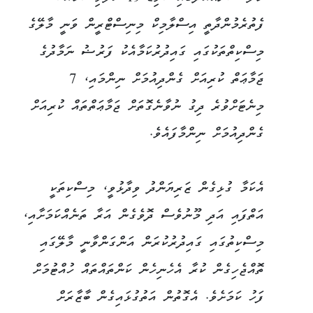
ފެތުރެމުންދާތީ އިސްލާމިކް މިނިސްޓްރީން ވަނީ މާލޭގެ
މިސްކިތްތަކުގައި ގައިދުރުކަމާއެކު ފަރުޟު ނަމާދުގެ
ޖަމާޢަތް ކުރިއަށް ގެންދިއުމަށް ނިންމައި، 7
މިނެޓަށްވުރެ ދިގު ނުވާނެގޮތަށް ޖަމާޢަތްތައް ކުރިއަށް
ގެންދިއުމަށް ނިންމާފައެވެ.
އެކަމާ ގުޅިގެން ޒަރިޔަންދު ވިދާޅުވީ، މިސްކިތަކީ
އަތްފައި އަދި މޫނުވެސް ދޮވެގެން އަރާ ތަނެއްކަމަށާއި،
މިސްކިތުގައި ގައިދުރުކުރަން އަންގަންވާނީ މާލޭގައި
ތޮއްޖެހިގެން ކުރާ އެހެނިހެން ކަންތައްތައް ހުއްޓުމަށް
ފަހު ކަމަށެވެ. އެގޮތުން އަތުގުޅައިގެން ބާޒާރަށް