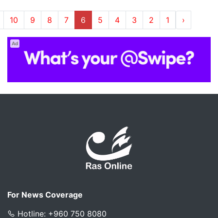
10
9
8
7
6
5
4
3
2
1
‹
Ad
For News Coverage
Hotline: +960 750 8080