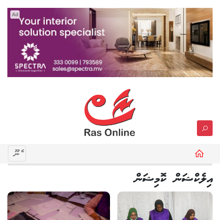
Ad
މެނޫ
އިލެކްޝަން ކޮމިޝަން