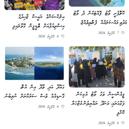
ކޮލަމާފުށީ ވޯޓު ފޮއްޓަކުން ދެ ވޯޓު
އިލެކްޝަންގެ ރައީސް ޒާހިދުގެ
މަދުވި މައްސަލައެއް ފެންމަތިވެއްޖެ
އިސްތިއުފާއަށް އެމްޑީޕީން ގޮވާލައިފި
7 އޭޕްރީލު 2026
6 އޭޕްރީލު 2026
ގައްދޫ އަދި ވާދޫ އިން އެންމެ
ޕީއެންސީން ވަގު ވޯޓު އެޅިކަން
ގޮނޑިއެއް ވެސް ސަރުކާރަށް ނުލިބުނު
ފަޅާއަރައި، މަނަދޫ ރައްޔިތުން މުޒާހަރާ
6 އޭޕްރީލު 2026
ކޮށްފި
6 އޭޕްރީލު 2026