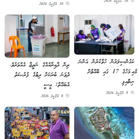
10 އޭޕްރީލު 2026
10 އޭޕްރީލު 2026
ކައުންސިލަރުން ހުވާކުރުން އަންނަ
ތިން ދާއިރާއެއްގެ ނަތީޖާ އެއްވަރުވެ،
މެއި މަހުގެ 17 ގައި ބޭއްވުމަށް
ދެވަނަ ބުރަކަށް ދިއުމުގެ ފުރުޞަތު
ނިންމައިފި
އެބައޮތް: އީސީ
9 އޭޕްރީލު 2026
8 އޭޕްރީލު 2026