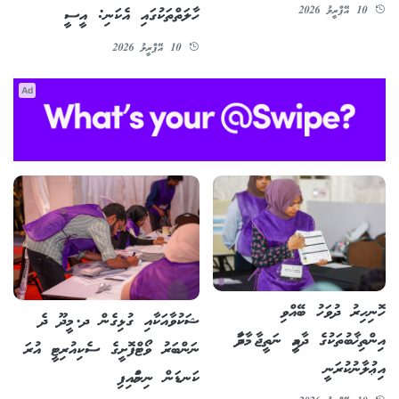
10 އޭޕްރީލު 2026
ހާލަތްތަކުގައި އެކަނި: އީސީ
10 އޭޕްރީލު 2026
Ad
ހޮނިހިރު ދުވަހު ބޭއްވި
ޝަކުވާއަކާއި ގުޅިގެން ދ. މީދޫ ދެ
އިންތިޚާބުތަކުގެ ދާއިމީ ނަތީޖާ މާދަމާ
ނަންބަރު ވޯޓްފޮށީގެ ސެކިއުރިޓީ އުރަ
އިޢުލާނުކުރަނީ
ކަނޑަން ނިންމައިފި