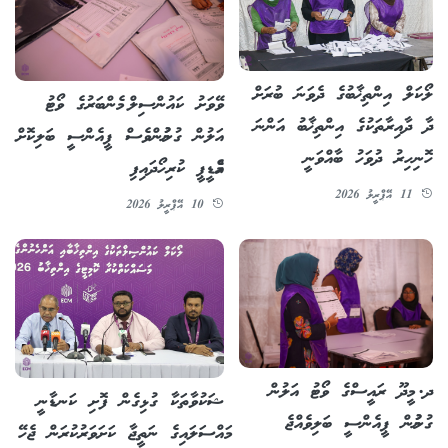
ލޯކަލް އިންތިޚާބުގެ ދެވަނަ ބުރަށް
ވޭވަށު ކައުންސިލް މެންބަރުގެ ވޯޓު
ދާ ދާއިރާތަކުގެ އިންތިޚާބު އަންނަ
އަލުން ގުނުމުންވެސް ޕީއެންސީ ބަލިކޮށް
ހޮނިހިރު ދުވަހު ބާއްވަނީ
އެމްޑީޕީ ކުރިހޯދައިފި
11 އޭޕްރީލު 2026
10 އޭޕްރީލު 2026
ދ. މީދޫ ރައީސްގެ ވޯޓު އަލުން
ޝަކުވާތަކާ ގުޅިގެން ފޮށި ކަނޑާނީ
ގުނުމުން ޕީއެންސީ ބަލިވެއްޖެ
މައްސަލައިގެ ނަތީޖާ ކަށަވަރުކުރަން ޖެހޭ