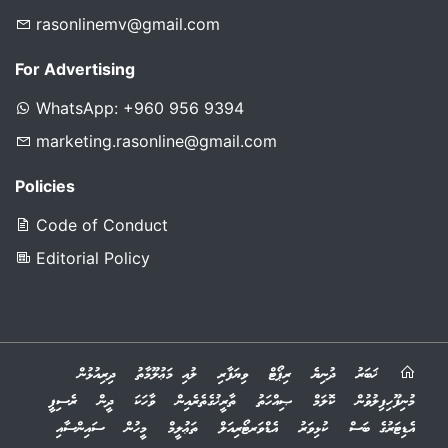
rasonlinemv@gmail.com
For Advertising
WhatsApp: +960 956 9394
marketing.rasonline@gmail.com
Policies
Code of Conduct
Editorial Policy
ޚަބަރު
ދުނިޔެ
ރިޕޯޓް
ވިޔަފާރި
ލުއި މަޢުލޫމާތު
ދިރިއުޅުން
މުނިފޫހިފިލުވުން
ކޮލަމް
ޞިއްހަތު
ތާރީޚުގެތެރެއިން
ވާހަކަ
ދީން
ރެސިޕީ
އެޑިޓަރުގެ ބަސް
ކުޅިވަރު
އެޑްވަރޓޯރިއަލް
ތަޢުލީމް
މީހުން
ސައިންސާއި