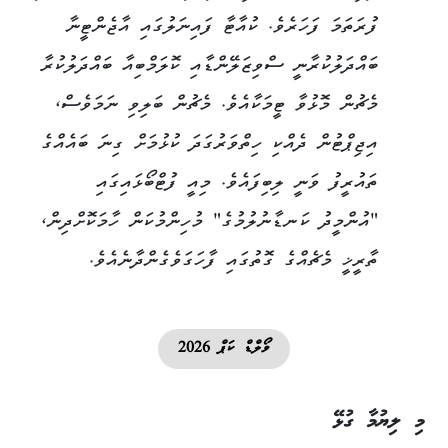
ފުރަތަމަ ފަހަރެވެ. ކުއާޓާ ފައިނަލުގައި އާޖެންޓީނާ
ބައްދަލުކުރާނީ ސްވިޒަލޭންޑާއި ކޮލަމްބިއާ ބައްދަލުކުރާ
މެޗުން މޮޅުވާ ޓީމަކާއެވެ. މެޗުން ބަލިވި ނަމަވެސް،
އިޖިޕްޓުން ދެއްކި ހިތްވަރުގަދަ ކުޅުމަށް ގިނަ ބައެއްގެ
ތައުރީފު ވަނީ ލިބިފައެވެ. މިއީ ފުޓްބޯޅައިގައި
"އުންމީދު ކަނޑާނުލުމުގެ" މުހިންމުކަން ހާމަކޮށްދިން،
ތާރީޚީ މެޗެއްގެ ގޮތުގައި ފާހަގަވެގެންދާނެއެވެ.
ވޯލްޑް ކަޕް 2026
މި ލިޔުމާ ގުޅޭ