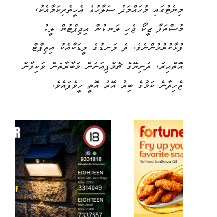
މިނެޓުގައި މުހައްމަދު ސަލާހުގެ އެހީތެރިކަމާއެކު،
މުސްތަފާ ޒީކޯ ޖެހި ލަނޑުން އިޖިޕްޓުން ލީޑު
ފުޅާކުރުމުންނެވެ. ދެ ލަނޑުގެ ލީޑަކާއެކު އިޖިޕްޓް
އޮތްއިރު، ދުނިޔޭގެ ޗެމްޕިއަނުން މުބާރާތުން ވަކިވާން
ޖެހިދާނެ ކަމުގެ ބިރު އޭރު އޮތީ ހީވެފައެވެ.