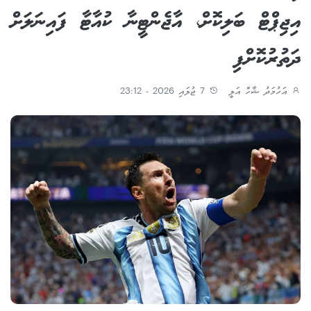
އިޖިޕްޓް ބަލިކޮށް، އާޖެންޓީނާ ކުއާޓާ ފައިނަލަށް
ދަތުރުކޮށްފި
އަހުމަދު ޝާހް އަލީ
7 ޖުލައި 2026 - 23:12