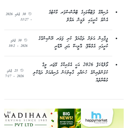
ދުނިޔޭގެ ފުޓްބޯޅައިގެ ޓްރާންސްފަރ މާކެޓުގެ
30 ޖުލައި 2026
އެންމެ ކުރީގައި ލަމީން ޔަމާލް
- 11:27
ފީފާއިން އަލަށް ތަޢާރަފް ކުރި ޕަވަރ ރޭންކިންގްގެ
30 ޖުލައި
ކުރީގައި އެމްބާޕޭ، އޮލީސޭ އަދި ރޮޑްރީ
2026 - 10:2
ވޯލްޑްކަޕް 2026 އަކީ އެމެރިކާގެ މޭޖަރ ލީގް
25 ޖުލައި
ކުޅުންތެރިންގެ ހުނަރާއި ގާބިލުކަން ދުނިޔެއަށް ދައްކާލި
2026 - 7:17
މުބާރާތެއް
Ad