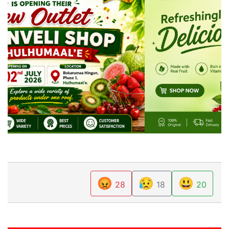
😡
😥
😃
28
18
20