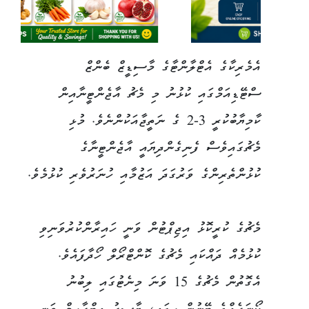
އެމެރިކާގެ އެޓްލާންޓާގެ މާސިޑީޒް ބެންޒް
ސްޓޭޑިއަމްގައި ކުޅުނު މި މެޗު އާޖެންޓީނާއިން
ކާމިޔާބުކުރީ 3-2 ގެ ނަތީޖާއަކުންނެވެ. މުޅި
މެޗުގައިވެސް ފެނިގެންދިޔައީ އާޖެންޓީނާގެ
ކުޅުންތެރިންގެ ވަރުގަދަ އަޒުމާއި ހުނަރުވެރި ކުޅުމެވެ.
މެޗުގެ ކުރީކޮޅު އިޖިޕްޓުން ވަނީ ހައިރާންކުރުވަނިވި
ކުޅުމެއް ދައްކައި މެޗުގެ ކޮންޓްރޯލް ހޯދާފައެވެ.
އެގޮތުން މެޗުގެ 15 ވަނަ މިނެޓުގައި ލިބުނު