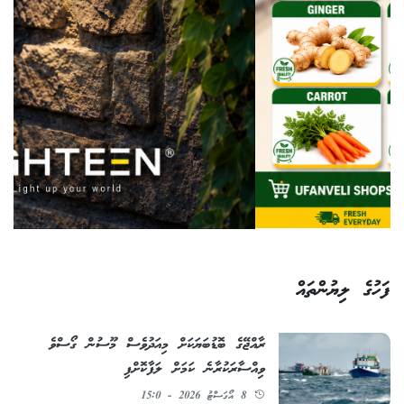
ފަހުގެ ލިޔުންތައް
ރާއްޖޭގެ ބޮޑުބަޔަކަށް މިއަދުވެސް މޫސުން ގޯސްވެ
ވިއްސާރަކުރާނެ ކަމަށް ލަފާކޮށްފި
8 އޯގަސްޓު 2026 - 15:0