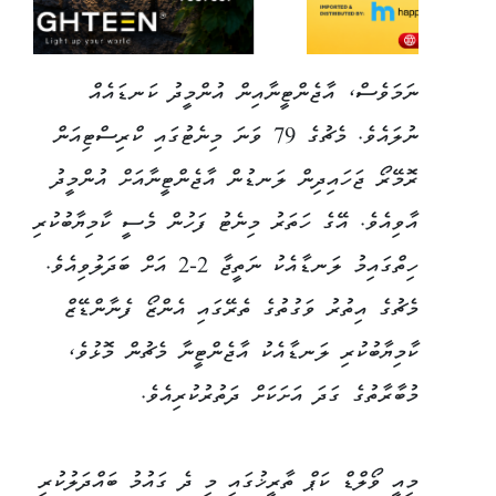
ނަމަވެސް، އާޖެންޓީނާއިން އުންމީދު ކަނޑައެއް
ނުލައެވެ. މެޗުގެ 79 ވަނަ މިނެޓުގައި ކްރިސްޓިއަން
ރޮމޭރޯ ޖަހައިދިން ލަނޑުން އާޖެންޓީނާއަށް އުންމީދު
އާވިއެވެ. އޭގެ ހަތަރު މިނެޓު ފަހުން މެސީ ކާމިޔާބުކުރި
ހިތްގައިމު ލަނޑާއެކު ނަތީޖާ 2-2 އަށް ބަދަލުވިއެވެ.
މެޗުގެ އިތުރު ވަގުތުގެ ތެރޭގައި އެންޒޯ ފެނާންޑޭޒް
ކާމިޔާބުކުރި ލަނޑާއެކު އާޖެންޓީނާ މެޗުން މޮޅުވެ،
މުބާރާތުގެ ގަދަ އަށަކަށް ދަތުރުކުރިއެވެ.
މިއީ ވޯލްޑް ކަޕް ތާރީޚުގައި މި ދެ ގައުމު ބައްދަލުކުރި