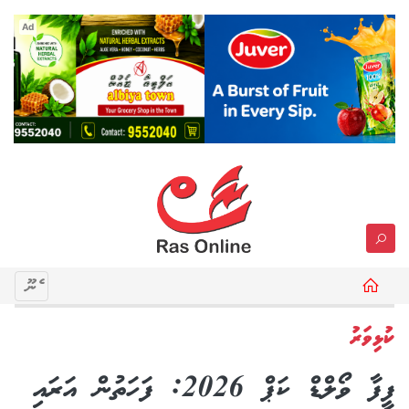
Ad
މެނޫ
ކުޅިވަރު
ފީފާ ވޯލްޑް ކަޕް 2026: ފަހަތުން އަރައި