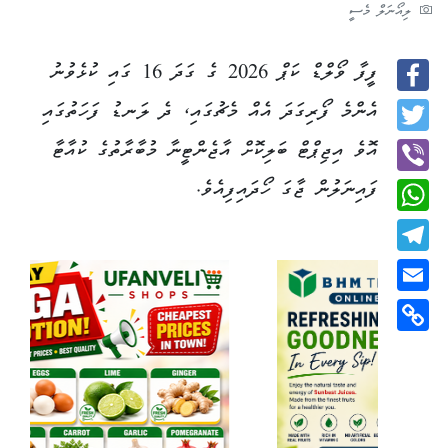
ލިއޯނަލް މެސީ
ފީފާ ވޯލްޑް ކަޕް 2026 ގެ ގަދަ 16 ގައި ކުޅެވުނު
Facebook
އެންމެ ފޯރިގަދަ އެއް މެޗުގައި، ދެ ލަނޑު ފަހަތުގައި
Twitter
އޮވެ އިޖިޕްޓް ބަލިކޮށް އާޖެންޓީނާ މުބާރާތުގެ ކުއާޓާ
ފައިނަލުން ޖާގަ ހޯދައިފިއެވެ.
Viber
WhatsApp
Telegram
Email
Copy
Link