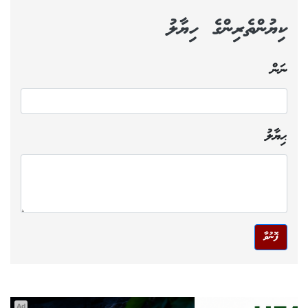
ކިޔުންތެރިންގެ ހިޔާލު
ނަން
ޙިޔާލު
ފޮނުވާ
Ad