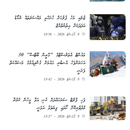
ޖުލައި މަހު ފުލުހަށް ހުށަހެޅި މައްސަލަތައް ރެކޯޑު
އަދަދަކަށް އިތުރުވެއްޖެ
8 އޯގަސްޓު 2026 - 14:56
މައުންޓް އެވަރެސްޓްގެ "ގްރީން ބޫޓްސް" 30
އަހަރަށްފަހު އެނބުރި ގައުމަށް ގެންދިއުމުގެ މަސައްކަތް
ފަށަނީ
8 އޯގަސްޓު 2026 - 13:42
ފަހި ފްލެޓް ސަރަހައްދަށް ކުނި އަޅާ މީހުން ކެމެރާ
މެދުވެރިކޮށް ހޯދައި ފިޔަވަޅު އަޅަނީ
8 އޯގަސްޓު 2026 - 13:27