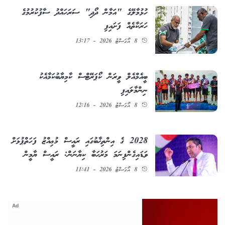
ހުޅުމާލޭގެ "އަމާން ދޯދި" ސަރަހައްދު ސާފުކުރުމުގެ
ހަރަކާތެއް ފަށައިފި
8 އޯގަސްޓު 2026 - 13:17
ބީއެމްއެލް ވީރަން ކޯޕަރޭޓްސް ކާމިޔާބުކަމާއެކު
ނިންމާލައިފި
8 އޯގަސްޓު 2026 - 12:16
2028 ގެ އިންތިޚާބުގައި ރައީސް މުޢިއްޒު ފަހަތްޕުޅަށް
ވަޑައިގެންފިނަމަ މަރުޙަބާ ކިޔާނަން: ރައީސް ޔާމީން
8 އޯގަސްޓު 2026 - 11:41
Ad