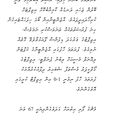
ކޯނަރެއްގެ ބޭނުން ހިފައި، ޔާސިރު އިބްރާހިމް ވަނީ
ބޮލުން ޖަހައި ލަނޑެއް ކާމިޔާބުކޮށް އިޖިޕްޓަށް
ކުރިހޯދައިދީފައެވެ. އާޖެންޓީނާއިން ބޯޅަ ހިފަހައްޓައިގެން
ގިނަ ފުރުސަތުތަކެއް ތަނަވަސްކުރި ނަމަވެސް،
އިޖިޕްޓުގެ ވަރުގަދަ ޑިފެންސް ފޫއަޅުވާލެވޭ ގޮތެއް
ނުވިއެވެ. ފުރަތަމަ ހާފުގައި އާޖެންޓީނާގެ ކެޕްޓަން
ލިއޮނަލް މެސީއަށް ލިބުނު ޕެނަލްޓީ، އިޖިޕްޓުގެ
ގޯލްކީޕަރު މުސްތަފާ ޝުބައިރު ދިފާއުކުރުމާއެކު
ފުރަތަމަ ހާފު ނިމުނީ 1-0 އިން އިޖިޕްޓް ކުރީގައި
އޮވެގެންނެވެ.
މެޗުގެ ފޯރި އިތުރަށް ގަދަވެގެންދިޔައީ 67 ވަނަ