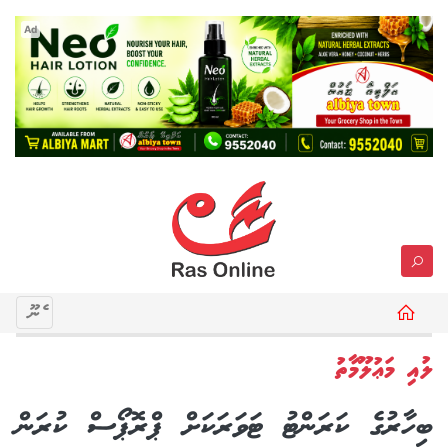
Ad
މެނޫ
ލުއި މަޢުލޫމާތު
ބިހާރުގެ ކަރަންޓު ޓަވަރަކަށް ޕްރޮޕޯސް ކުރަން