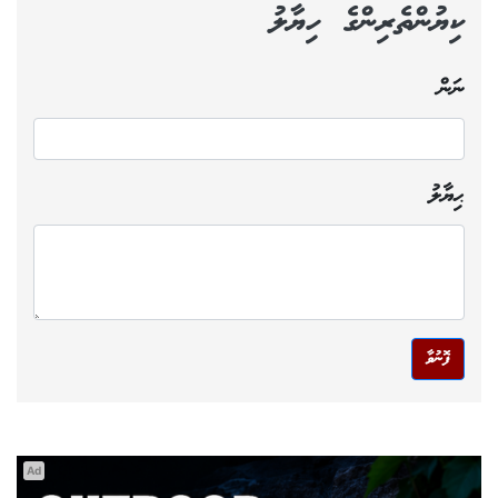
ކިޔުންތެރިންގެ ހިޔާލު
ނަން
ޙިޔާލު
ފޮނުވާ
Ad