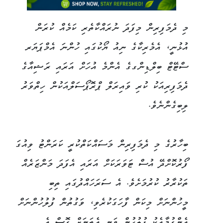
މި ދެމަފިރިން މިފަދަ ނުރައްކާތެރި ކަމެއް ކުރަން
އުޅުނީ، އެމެރިކާގެ ނިއު ޔޯކުގައި ހުންނަ އެމްޕަޔަރ
ސްޓޭޓް ބިލްޑިންގގެ އެންމެ އުހަށް އަރައި ރަޝިއާގެ
ދެމަފިރިއަކު ކުރި ވައިރަލް ޕްރޮޕޯސަލްއަކުން ހިތްވަރު
ލިބިގެންނެވެ.
ބިހާރުގެ މި ދެމަފިރިން މަސައްކަތްކުރީ ކަރަންޓު ވިއުގަ
ފޯރުކޮށްދޭ އުސް ޓަވަރަކަށް އަރައި އެފަދަ މަންޒަރެއް
ތަކުރާރު ކުރުމަށެވެ. އެ ސަރަހައްދުގައި ތިބި
މީހުންނަށް މިކަން ފާހަގަކުރެވި، ވަގުތުން ފުލުހުންނަށް