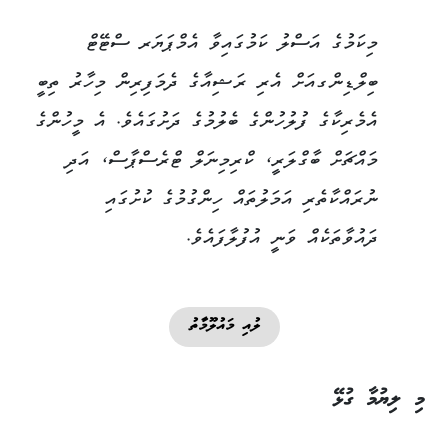
މިކަމުގެ އަސްލު ކަމުގައިވާ އެމްޕަޔަރ ސްޓޭޓް
ބިލްޑިންގއަށް އެރި ރަޝިއާގެ ދެމަފިރިން މިހާރު ތިބީ
އެމެރިކާގެ ފުލުހުންގެ ބެލުމުގެ ދަށުގައެވެ. އެ މީހުންގެ
މައްޗަށް ބާގްލަރީ، ކްރިމިނަލް ޓްރެސްޕާސް، އަދި
ނުރައްކާތެރި އަމަލުތައް ހިންގުމުގެ ކުށުގައި
ދައުވާތަކެއް ވަނީ އުފުލާފައެވެ.
ލުއި މައުލޫމާތު
މި ލިޔުމާ ގުޅޭ