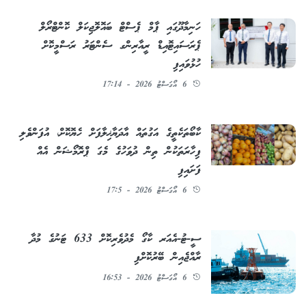
ހަނިމާދޫގައި ޕާމް ޕެސްޓް ބައޮލޮޖިކަލް ކޮންޓްރޯލް
ޕެރަސައިޓޮއިޑް ރީއާރިންގ ސެންޓަރު ރަސްމީކޮށް
ހުޅުވައިފި
6 އޯގަސްޓު 2026 - 17:14
ކާބޯތަކެތީގެ އަގުތައް އާދަޔާޚިލާފަށް ހެޔޮކޮށް، އުފަންވެލި
ފިހާރަތަކުން ތިން ދުވަހުގެ މެގަ ޕްރޮމޯޝަން އެއް
ފަށައިފި
6 އޯގަސްޓު 2026 - 17:5
ސީ-ޓު-އެއަރ ކާގޯ މެދުވެރިކޮށް 633 ޓަނުގެ މުދާ
ރާއްޖެއިން ބޭރުކޮށްފި
6 އޯގަސްޓު 2026 - 16:53