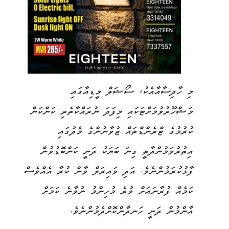
މި ހާދިސާއާއެކު، ސޯޝަލް މީޑިއާގައި
މަޝްހޫރުވުމަށްޓަކައި މިފަދަ ނުރައްކާތެރި ކަންކަން
ކުރުމުގެ ޓްރެންޑްތައް ޒުވާނުންގެ މެދުގައި
އިތުރުވަމުންދާތީ ގިނަ ބަޔަކު ދަނީ ކަންބޮޑުވުން
ފާޅުކުރަމުންނެވެ. އަދި ވައިރަލް ވާން ކުރާ އެއްވެސް
ކަމެއް ފުރާނައަށް ވުރެ މުހިންމު ނުވާނެ ކަމަށް
އާންމުން ދަނީ ހަނދާންކޮށްދެމުންނެވެ.