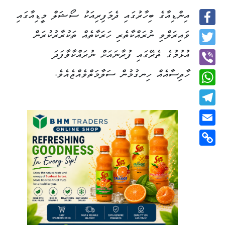
އިންޑިއާގެ ބިހާރުގައި ދެމަފިރިއަކު ސޯޝަލް މީޑިއާގައި
Facebook
ވައިރަލްވި ނުރައްކާތެރި ހަރަކާތެއް ތަކުރާރުކުރަން
Twitter
އުޅުމުގެ ތެރޭގައި ފުރާނައަށް ނުރައްކާވާފަދަ
ހާދިސާއެއް ހިނގުމުން ސަލާމަތްވެއްޖެއެވެ.
Viber
WhatsApp
Telegram
Email
Copy
Link