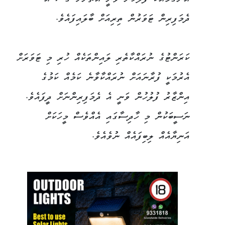
އެންގުމާއެކު ފުލުހުން ވަނީ އެތަނަށް ގޮސް އެ
ދެމަފިރިން ޓަވަރުން ތިރިއަށް ބާލައިފައެވެ.
ކަރަންޓުގެ ނުރައްކާތެރި ލައިންތަކެއް ހުރި މި ޓަވަރަށް
އެރުމަކީ ފުރާނައަށް ނުރައްކާވާނެ ކަމެއް ކަމުގެ
އިންޒާރު ފުލުހުން ވަނީ އެ ދެމަފިރިންނަށް ދީފައެވެ.
ނަސީބަކުން މި ހާދިސާގައި އެއްވެސް މީހަކަށް
އަނިޔާއެއް ލިބިފައެއް ނުވެއެވެ.