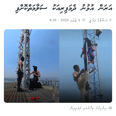
އަރަން އުޅުނު ދެމަފިރިއަކު ސަލާމަތްކޮށްފި
އަޝްވާގް ފައުޒީ
5 ޖުލައި 2026 - 6:26
އިންޑިއާގެ ބިހާރުގައި ދެމަފިރިން