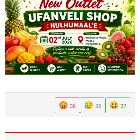
😡
😥
😃
38
35
37