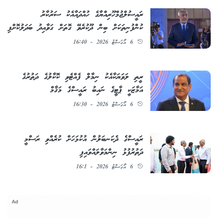
ރައީސުލްޖުމްހޫރިއްޔާގެ ހުއްދައާއެކު ސަރުކާރު
ކުންފުނިތަކަށް ބިން ދޫކުރެވޭ ގޮތަށް ގަވާއިދު ބަދަލުކޮށްފި
6 އޯގަސްޓު 2026 - 16:40
ރީތި ލަވަޔަކާއެކު ނިމާލް ފެއްޓެވި ކޮކާލުގެ ދަތުރުގެ
އަމާޒަކީ ޕާޓީގެ ނައިބު ރައީސްގެ މަޤާމް
6 އޯގަސްޓު 2026 - 16:30
ރައީސްގެ ދެކަނބަލުން އުކުޅަހަށް ކުރެއްވި ރަސްމީ
ދަތުރުފުޅު ނިންމަވާލައްވައިފި
6 އޯގަސްޓު 2026 - 16:1
Ad