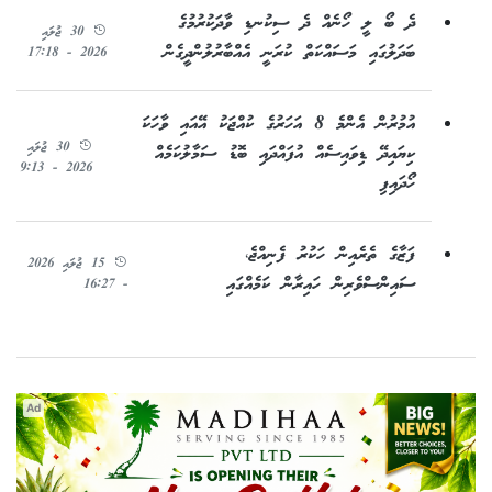
ދެ ބޯ ލީ ހޯނެއް ދެ ސިކުނޑި ވާދަކުރުމުގެ
30 ޖުލައި
ބަދަލުގައި މަސައްކަތް ކުރަނީ އެއްބާރުލުންދީގެން
2026 - 17:18
އުމުރުން އެންމެ 8 އަހަރުގެ ކުއްޖަކު އޭއައި ވާހަކަ
30 ޖުލައި
ކިޔައިދޭ ޑިވައިސެއް އުފައްދައި ބޮޑު ސަމާލުކަމެއް
2026 - 9:13
ހޯދައިފި
ފަޒާގެ ތެރެއިން ހަކުރު ފެނިއްޖެ،
15 ޖުލައި 2026
ސައިންސްވެރިން ހައިރާން ކަމެއްގައި
- 16:27
Ad