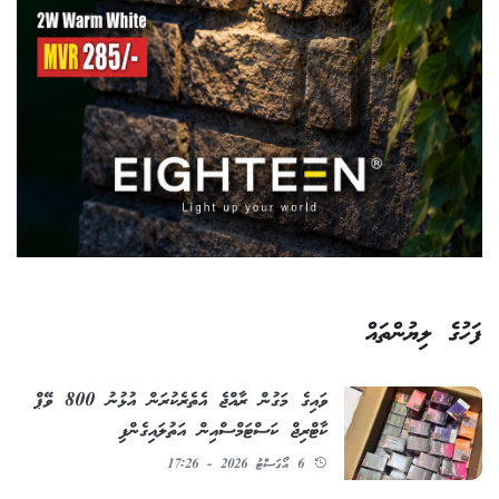
ފަހުގެ ލިޔުންތައް
ވައިގެ މަގުން ރާއްޖެ އެތެރެކުރަން އުޅުނު 800 ވޭޕް
ކާޓްރިޖް ކަސްޓަމްސްއިން އަތުލައިގެންފި
6 އޯގަސްޓު 2026 - 17:26