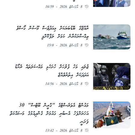
8 އޯގަސްޓު 2026 - 16:59
ރާއްޖޭގެ ބޮޑުބަޔަކަށް މިއަދުވެސް މޫސުން ގޯސްވެ
ވިއްސާރަކުރާނެ ކަމަށް ލަފާކޮށްފި
8 އޯގަސްޓު 2026 - 15:0
ޖުލައި މަހު ފުލުހަށް ހުށަހެޅި މައްސަލަތައް ރެކޯޑު
އަދަދަކަށް އިތުރުވެއްޖެ
8 އޯގަސްޓު 2026 - 14:56
މައުންޓް އެވަރެސްޓްގެ "ގްރީން ބޫޓްސް" 30
އަހަރަށްފަހު އެނބުރި ގައުމަށް ގެންދިއުމުގެ މަސައްކަތް
ފަށަނީ
8 އޯގަސްޓު 2026 - 13:42