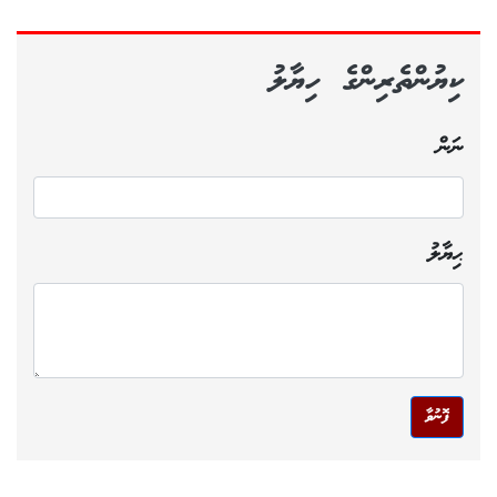
ކިޔުންތެރިންގެ ހިޔާލު
ނަން
ޙިޔާލު
ފޮނުވާ