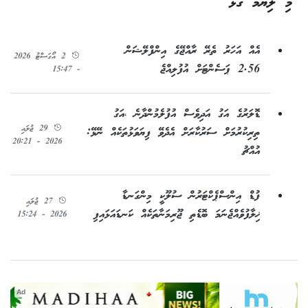
މި ލިޔުމާ ގުޅޭ
އެއް އަހަރު ތެރޭ ރާއްޖޭގެ އިންފްލޭޝަން
2 އޯގަސްޓު 2026
2.56 ޕަސެންޓަށް އުފުލިއްޖެ
- 15:47
ޑޮލަރުގެ އަގު އަދިވެސް އުފުލެމުންދާނެ ،އަގު
29 ޖުލައި
ތިރިކުރުމަށް ސަރުކާރަށް އެދެވޭ ފިޔަވަޅުތަކެއް ނޭޅޭ:
2026 - 20:21
އުއްޗު
ފުޑް އިންސްޕެކްޓަރުން ސުލޫކީ މިންގަނޑާ
27 ޖުލައި
ޚިލާފުވެއްޖެނަމަ ބޮޑެތި ޖޫރިމަނާތަކެއް ކަނޑައަޅައިފި
2026 - 15:24
Ad