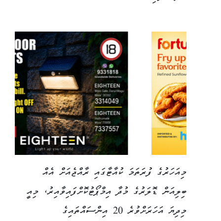
މިއަހަރުގެ ފުރަތަމަ ކުއާޓާގައި ރާއްޖެއަށް އެއް
ބިލިއަން ޑޮލަރުގެ މުދާ އިމްޕޯޓުކޮށްފައިވާއިރު، މިއީ
މިދިޔަ އަހަރަށްވުރެ 20 އިންސައްތައިގެ