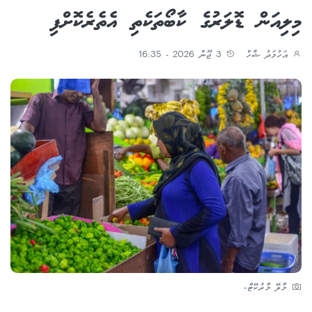
މިލިއަން ޑޮލަރުގެ ކާބޯތަކެތި އެތެރެކޮށްފި
އަހުމަދު ޝާހް
3 ޖޫން 2026 - 16:35
މާލޭ މާރުކޭޓް-