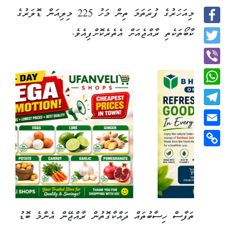
މިއަހަރުގެ ފުރަތަމަ ތިން މަހު 225 މިލިއަން ޑޮލަރުގެ
Facebook
ކާބޯތަކެތި ރާއްޖެއަށް އެތެރެކޮށްފިއެވެ.
Twitter
Viber
WhatsApp
Telegram
Email
Copy
Link
ތަފާސް ހިސާބުތައް ދައްކާގޮތުން ރާއްޖޭން އެންމެ ބޮޑު