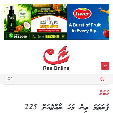
Ad
މެނޫ
ޚަބަރު
ފުރަތަމަ ތިން މަހު ރާއްޖެއަށް 225