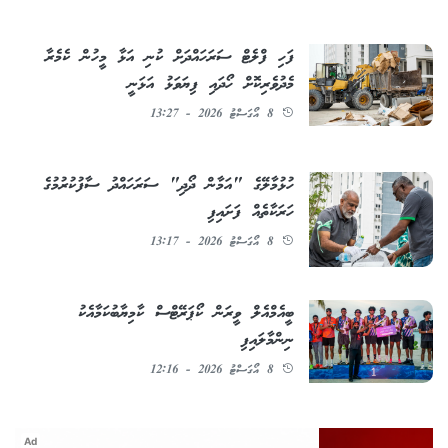
ފަހި ފްލެޓް ސަރަހައްދަށް ކުނި އަޅާ މީހުން ކެމެރާ
މެދުވެރިކޮށް ހޯދައި ފިޔަވަޅު އަޅަނީ
8 އޯގަސްޓު 2026 - 13:27
ހުޅުމާލޭގެ "އަމާން ދޯދި" ސަރަހައްދު ސާފުކުރުމުގެ
ހަރަކާތެއް ފަށައިފި
8 އޯގަސްޓު 2026 - 13:17
ބީއެމްއެލް ވީރަން ކޯޕަރޭޓްސް ކާމިޔާބުކަމާއެކު
ނިންމާލައިފި
8 އޯގަސްޓު 2026 - 12:16
Ad