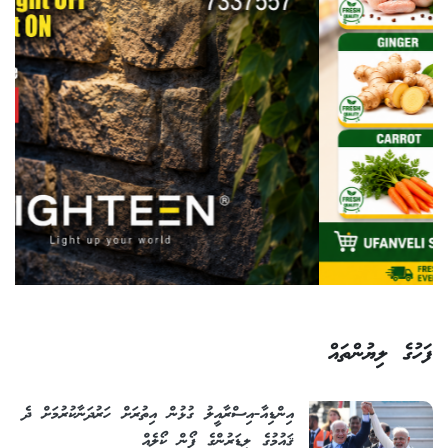
ފަހުގެ ލިޔުންތައް
އިންޑިއާ-އިސްރާއީލު ގުޅުން އިތުރަށް ހަރުދަނާކުރުމަށް ދެ
ޤައުމުގެ ލީޑަރުންގެ ފޯން ކޯލެއް