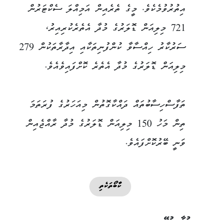
އިތުރުވުމެކެވެ. މީގެ ތެރެއިން އަމިއްލަ ސެކްޓަރުން
721 މިލިއަން ޑޮލަރުގެ މުދާ އެތެރެކުރިއިރު،
ސަރުކާރު ހިއްސާވާ ކުންފުނިތަކާއި އިދާރާތަކުން 279
މިލިއަން ޑޮލަރުގެ މުދާ އެތެރެ ކޮށްފައިވެއެވެ.
ތަފާސްހިސާބުތައް ދައްކާގޮތުން މިއަހަރުގެ ފުރަތަމަ
ތިން މަހު 150 މިލިއަން ޑޮލަރުގެ މުދާ ރާއްޖެއިން
ވަނީ ބޭރުކޮށްފައެވެ.
ކާބޯތަކެތި