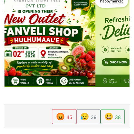
😡
😥
😃
45
39
38