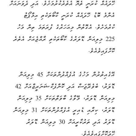
ހޭދައެއް ކުރަނީ ތެޔޮ އެތެރެކުރުމަށެވެ. އަދި ދެވަނައަށް
އެންމެ ބޮޑު ހޭދައެއް ކުރަނީ ކާބޯތަކެތި އިމްޕޯޓު
ކުރުމަށެވެ. އެގޮތުން މިއަހަރުގެ ފުރަތަމަ ތިން މަހު
225 މިލިއަން ޑޮލަރުގެ ކާބޯތަކެތި ރާއްޖެއަށް އެތެރެ
ކޮށްފައިވެއެވެ.
އޭގެއިތުރުން މަހުގެ އުފެއްދުންތަކަށް 45 މިލިއަން
ޑޮލަރު، ބެވެރޭޖަސް އަދި ކޮންފެކްޝަނަރީޒްއަށް 42
މިލިއަން ޑޮލަރު، މޭވާގެ ބާވަތްތަކަށް 35 މިލިއަން
ޑޮލަރު، ކިރާއި ޑެއިރީ އުފެއްދުންތަކަށް 31 މިލިއަން
ޑޮލަރު އަދި ތަރުކާރީއަށް 30 މިލިއަން ޑޮލަރު
ހޭދަކޮށްފައިވެއެވެ.