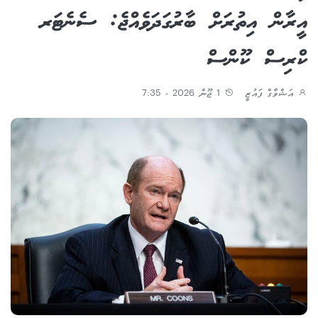
އީރާން އިތުރަށް ބާރުގަދަވެއްޖެ: ސެނެޓަރ
ކްރިސް ކޫންސް
އަޝްވާގް ފައުޒީ
1 ޖޫން 2026 - 7:35