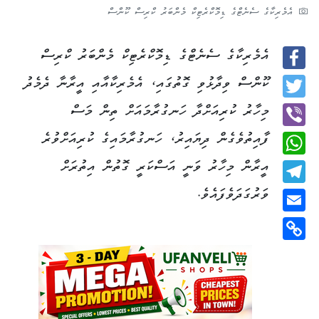
އެމެރިކާގެ ސެނެޓްގެ ޑިމޮކްރެޓިކް މެންބަރު ކްރިސް ކޫންސް
އެމެރިކާގެ ސެނެޓްގެ ޑިމޮކްރެޓިކް މެންބަރު ކްރިސް
Facebook
ކޫންސް ވިދާޅުވި ގޮތުގައި، އެމެރިކާއާއި އީރާނާ ދެމެދު
Twitter
މިހާރު ކުރިއަށްދާ ހަނގުރާމައަށް ތިން މަސް
ފާއިތުވެގެން ދިޔައިރު، ހަނގުރާމައިގެ ކުރިއަށްވުރެ
Viber
އީރާން މިހާރު ވަނީ އަސްކަރީ ގޮތުން އިތުރަށް
WhatsApp
ވަރުގަދަވެފައެވެ.
Telegram
Email
Copy
Link