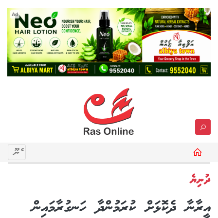
Ad
މެނޫ
ދުނިޔެ
އީރާނާ ދެކޮޅަށް ކުރަމުންދާ ހަނގުރާމައިން