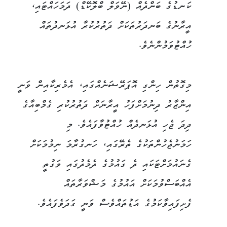
ކަނޑުގެ ބަންދެއް (ނޭވަލް ބްލޮކޭޑް) ދަމަހައްޓައި،
އީރާނުގެ ބަނދަރުތަކަށް ދަތުރުކުރާ އުޅަނދުތައް
ހުއްޓުވަމުންނެވެ.
މިގޮތުން ހިންގި އޮޕަރޭޝަނެއްގައި، އެމެރިކާއިން ވަނީ
އިންޒާރު ދިނުމަށްފަހު އީރާނަށް ދަތުރުކުރި ގެމްބިއާގެ
ދިދަ ޖެހި އުޅަނދެއް ހުއްޓުވާފައެވެ. މި
ހަމަނުޖެހުންތަކުގެ ތެރޭގައި، ހަނގުރާމަ ނިމުމަކަށް
ގެނައުމަށްޓަކައި ދެ ގައުމުގެ ދެމެދުގައި ވަގުތީ
އެއްބަސްވުމަކަށް އައުމުގެ މަޝްވަރާތައް
ފެށިފައިވާކަމުގެ އަޑުތައްވެސް ވަނީ ގަދަވެފައެވެ.