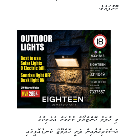
ކޮށްފައެވެ.
މި ހާލަތު ކޮންޓްރޯލް ކުރުމަށް އެމެރިކާގެ
އަސްކަރިއްޔާއިން ދަނީ ހޮރްމޫޒް ކަނޑުއޮޅީގައި