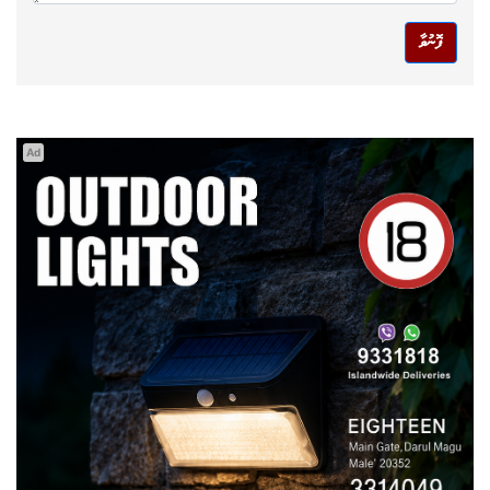
ފޮނުވާ
Ad