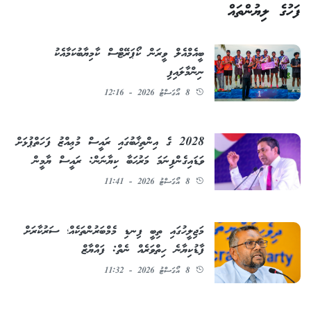
ފަހުގެ ލިޔުންތައް
ބީއެމްއެލް ވީރަން ކޯޕަރޭޓްސް ކާމިޔާބުކަމާއެކު
ނިންމާލައިފި
8 އޯގަސްޓު 2026 - 12:16
2028 ގެ އިންތިޚާބުގައި ރައީސް މުޢިއްޒު ފަހަތްޕުޅަށް
ވަޑައިގެންފިނަމަ މަރުޙަބާ ކިޔާނަން: ރައީސް ޔާމީން
8 އޯގަސްޓު 2026 - 11:41
މަޖިލީހުގައި ތިބީ ފިނޑި މެމްބަރުންތަކެއް؛ ސަރުކާރަށް
ފާޑުކިޔާނެ ހިތްވަރެއް ނެތް: ފައްޔާޒް
8 އޯގަސްޓު 2026 - 11:32