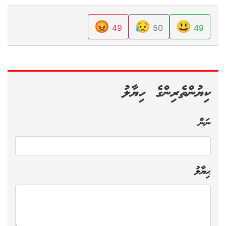
😡
😥
😃
49
50
49
ކިޔުންތެރިންގެ ހިޔާލު
ނަން
ޙިޔާލު