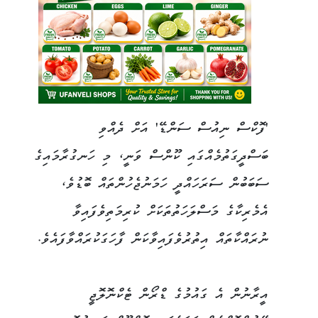
'ފޮކްސް ނިއުސް ސަންޑޭ' އަށް ދެއްވި
ބަސްދީގަތުމެއްގައި ކޫންސް ވަނީ، މި ހަނގުރާމައިގެ
ސަބަބުން ސަރަހައްދީ ހަމަނުޖެހުންތައް ބޮޑުވެ،
އެމެރިކާގެ މަސްލަހަތުތަކަށް ކުރިމަތިވެފައިވާ
ނުރައްކާތައް އިތުރުވެފައިވާކަން ފާހަގަކުރައްވާފައެވެ.
އީރާނުން އެ ގައުމުގެ ޑްރޯން ޓެކްނޮލޮޖީ