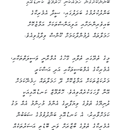
ބޭނުންކޮށްގެން ހަމައެކަނި ހޮރްމޫޒް ކަނޑުއޮޅި
ބަންދުކުރުމުގެ ބަދަލުގައި، ސީދާ އެމެރިކާގެ
ބައިވެރިންނަށާއި އަލިއަންސްތަކަށް އަމާޒުކޮށް
ހަމަލާތައް ދެމުންދާކަމަށް ކޫންސް ވިދާޅުވިއެވެ.
މީގެ ތެރޭގައި ތެލާއި ގޭހުގެ އުމްރާނީ ވަސީލަތްތަކާއި،
އެމެރިކާގެ އެމްބަސީތަކާއި އަދި އަސްކަރީ
މަރުކަޒުތަކަށް އަމާޒުކޮށް ދޭ ހަމަލާތައް ހިމެނޭކަމަށް
އޭނާ ފާހަގަކުރެއްވިއެވެ. ހޮރްމޫޒް ކަނޑުއޮޅިއަކީ
ދުނިޔޭގެ ތެލުގެ ވިޔަފާރީގެ އެންމެ މުހިންމު އެއް މަގު
ކަމަށްވާއިރު، އެ ކަނޑުއޮޅި ބަންދުވުމުގެ ސަބަބުން
އެމެރިކާގެ ތެލުގެ ބާޒާރަށް ވަނީ ބޮޑެތި އަސަރުތަކެއް