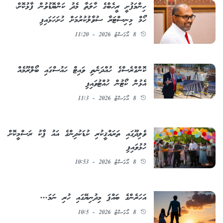
ހިންމަފުށީ ރީހެބްގެ ހާލަތާ މެދު ކަންބޮޑުވުން ފާޅުކޮށް،
ހޯމް މިނިސްޓަރާ ސުވާލުކުރުމަށް ހުށަހަޅައިފި
8 އޯގަސްޓު 2026 - 11:20
ކޮންގްރެސްގެ ހުއްދަނެތި ވައިޓް ހައުސްގައި ބޯލްރޫމެއް
އެޅުން ކޯޓުން ހުއްޓުވައިފި
8 އޯގަސްޓު 2026 - 11:3
ވެލިދޫގައި ތަރައްޤީކުރި ކުޑަކުދިންގެ އައު ޕާކު ރަސްމީކޮށް
ހުޅުވައިފި
8 އޯގަސްޓު 2026 - 10:53
އަހަރެންގެ ބައްޕަ މިދުނިޔޭގައި ހުރި ނަމަ...
8 އޯގަސްޓު 2026 - 10:5