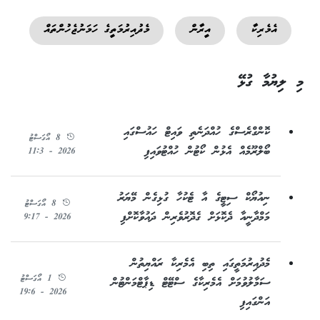
އެމެރިކާ
އީރާން
މެދުއިރުމަތީގެ ހަމަނުޖެހުންތައް
މި ލިޔުމާ ގުޅޭ
ކޮންގްރެސްގެ ހުއްދަނެތި ވައިޓް ހައުސްގައި
8 އޯގަސްޓު
ބޯލްރޫމެއް އެޅުން ކޯޓުން ހުއްޓުވައިފި
2026 - 11:3
ނިއުޔޯކް ސިޓީގެ އާ ޓެކުހާ ގުޅިގެން މޭޔަރު
8 އޯގަސްޓު
މަމްދާނީއާ ދެކޮޅަށް ގެދޮރުވެރިން ދައުވާކޮށްފި
2026 - 9:17
މެދުއިރުމަތީގައި ތިބި އެމެރިކާ ރައްޔިތުން
1 އޯގަސްޓު
ސަމާލުވުމަށް އެމެރިކާގެ ސްޓޭޓް ޑިޕާޓްމަންޓުން
2026 - 19:6
އަންގައިފި