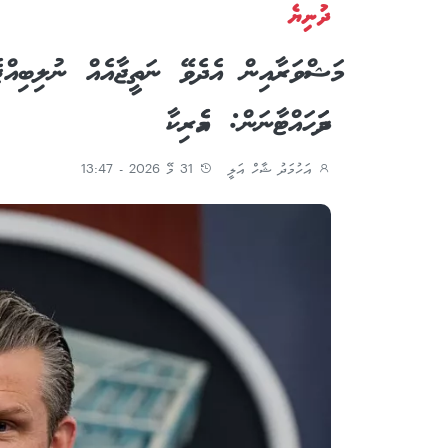
ދުނިޔެ
މަޝްވަރާއިން އެދެވޭ ނަތީޖާއެއް ނުލިބިއްޖ
ދަމަހައްޓާނަން: އެމެރިކާ
އަހުމަދު ޝާހް އަލީ
31 މޭ 2026 - 13:47