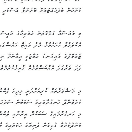
ކަންކަން ބެލެހެއްޓުމަށް ބޭނުންވާ އަސްކަރީ ވ
މި މައުޟޫއާ ގުޅޭގޮތުން އެމެރިކާގެ ރައީސް ޑ
އެކުލަވާލާ ހުށަހެޅުމާ މެދު ވައިޓް ހައުސްގައި
ޓްރަމްޕްގެ މައިގަނޑު އަމާޒަކީ އީރާނަށް ނިއު
ފަދަ ވަރުގަދަ އެއްބަސްވުމެއް ޤާއިމުކުރުމެވެ.
މި މަޝްވަރާތައް ކުރިއަށްދަނީ މިދިޔަ ފެބްރު
ކުރަމުންދާ ހަނގުރާމައިގެ ސަބަބުން ސަރަހައ
މި ހަނގުރާމައިގެ ސަބަބުން އީރާނާއި ލުބުނާ
ބަންދުކުރުމާ ގުޅިގެން ދުނިޔޭގެ ހަކަތައިގެ ބާ