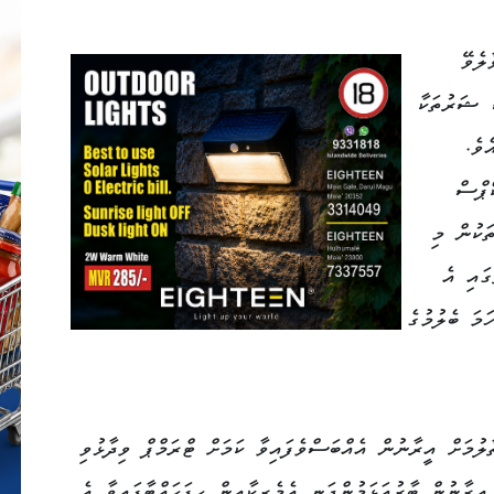
ލެވޭ
ް ޝަރުތަކާ
ވެ.
ޕްސް
ަކުން މި
ގައި އެ
ަމަ ބެލުމުގެ
ލުމަށް އީރާނުން އެއްބަސްވެފައިވާ ކަމަށް ޓްރަމްޕް ވިދާޅުވި
އީރާނުން ބާރުއަޅަމުންދަނީ އެމެރިކާއިން ހިފަހައްޓާފައިވާ އެ