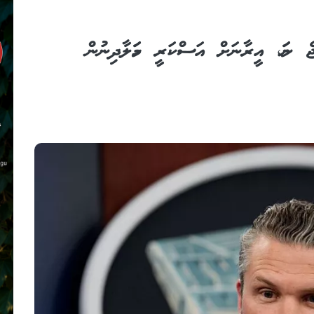
ެ ނަމަ، އީރާނަށް އަސްކަރީ ހަމަލާދިނުން