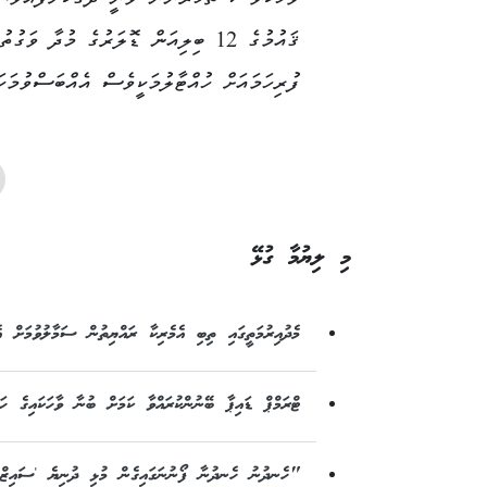
ޤައުމުގެ 12 ބިލިއަން ޑޮލަރުގެ މުދާ 
ފުރިހަމައަށް ހުއްޓާލުމަކީވެސް އެއްބަސްވުމަކ
މި ލިޔުމާ ގުޅޭ
މެދުއިރުމަތީގައި ތިބި އެމެރިކާ ރައްޔިތުން ސަމާލުވުމަށް އެ
ޓްރަމްޕް ޑައިޕާ ބޭނުންކުރައްވާ ކަމަށް ބުނާ ވާހަކައިގެ ހަގ
"ހެނދުނު ހެނދުނާ ފޯނުނަގައިގެން މުޅި ދުނިޔެ 'ސައިޒް'