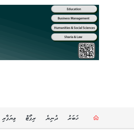
ޚަބަރު
ދުނިޔެ
ރިޕޯޓް
ވިޔަފާރި