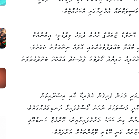
ަސީލަތްތައް އެމެރިކާގައި އެބަހުއްޓެވެ.
ޮނަލްޑް ޓްރަމްޕް ހުކުރު ދުވަހު ވިދާޅުވީ، އީރާނާއެކު
 ބާއްވާ ބައްދަލުވުމެއްގައި ގޮތެއް ނިންމަވާނެ ކަމަށެވެ.
ކްލިއާ ހަތިޔާރު ހޯދުމުގެ ފުރުސަތު އެއްކޮށް ބަންދުކުރެވޭނެ
އަރީ މަހުން ފެށިގެން އެމެރިކާ އާއި އިސްރާއީލުން
ްދީ މަސްލަހަތު ނުހަނު ގޯސްވެފައިވާ ދަނޑިވަޅެއްގައެވެ.
ނުން ގިނަ ބަޔަކު މަރުވެފައިވާއިރު، ހޮރްމުޒް ކަނޑުއޮޅި
ޒާރަށް ވަނީ ބޮޑެތި ލޮޅުންތަކެއް އަރާފައެވެ.