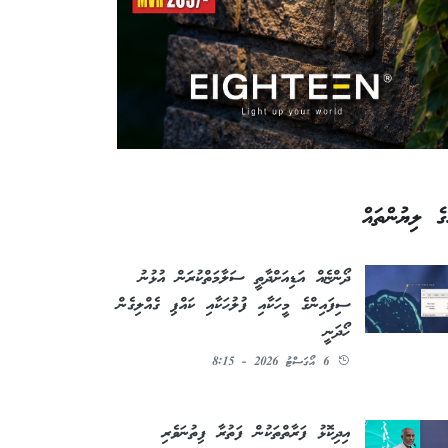
ގެ ލިޔުންތައް
ދޯންޏެއް އަޑިއަށްދާތީ ސަލާމަތްކުރަން އުޅުނު
ސިފައިންގެ މީހަކާއި ފުލުހަކާއި ކައްޕި ގެއްލިގެން
ހޯދަނީ
6 އޯގަސްޓު 2026 - 8:15
އިދިކޮޅު ފަރާތްތަކުން ފަތުރާ ފިތުނަވެރި