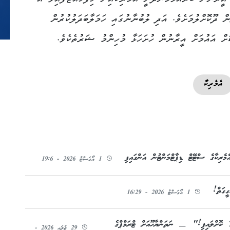
ވަގުތުން ދޫކޮށްލުމަށެވެ. އަދި ލުބުނާނުގައި ހަމަލާބަދަލުކުރުން
ަށް އައުމަށް އީރާނުން ހުށަހަޅާ މުހިންމު ޝަރުތެކެވެ.
އެމެރިކާ
މެރިކާގެ ސްޓޭޓް ޑިޕާޓްމަންޓުން އަންގައިފި
1 އޯގަސްޓު 2026 - 19:6
ީގަތް!
1 އޯގަސްޓު 2026 - 16:29
 ކޮށްލައިފި!" — ނަތަންޔާހޫއަށް ޓްރަމްޕްގެ
29 ޖުލައި 2026 -