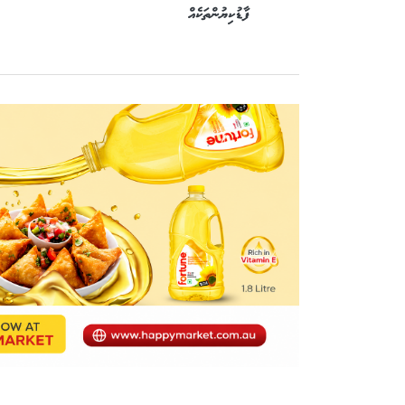
ފާޑުކިޔުންތަކެއް