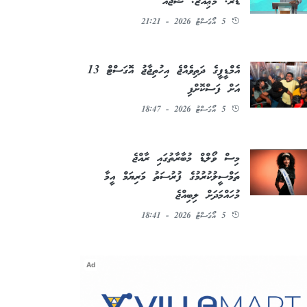
ޑރ. މުޢިއްޒު: ޝުޖާއު
5 އޯގަސްޓު 2026 - 21:21
އެމްޑީޕީގެ ދަތިވެއްޖެ އިހުތިޖާޖު އޮގަސްޓް 13
އަށް ފަސްކޮށްފި
5 އޯގަސްޓު 2026 - 18:47
މިސް ވޯލްޑް މުބާރާތުގައި ރާއްޖެ
ތަމްސީލުކުރުމުގެ ފުރުސަތު މަރިޔަމް އީމާ
މުހައްމަދަށް ލިބިއްޖެ
5 އޯގަސްޓު 2026 - 18:41
Ad