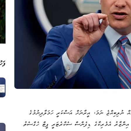
ފަހު
ް ނުލިބިއްޖެ ނަމަ، އީރާނަށް އަސްކަރީ ހަމަލާދިނުމުގެ
ެ އިންޒާރު އެމެރިކާގެ ޑިފެންސް ސެކްރެޓަރީ ޕީޓް ހެގްސެތު