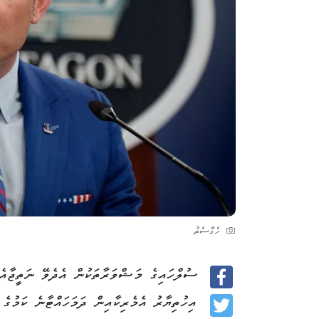
ހެގްސެތު
ސުލްހައިގެ މަޝްވަރާތަކުން އެދެވޭ ނަތީޖާއެއ
Facebook
އިހުތިޔާރު އެމެރިކާއިން ދަމަހައްޓާނެ ކަމުގ