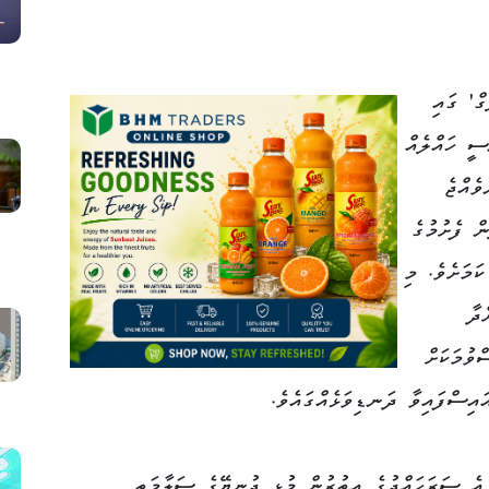
ް' ގައި
ސީ ހައްލެއް
ވެއްޖެ
ް ފެށުމުގެ
ކަމަށެވެ. މި
ދާ
ވުމަކަށް
ައިސްފައިވާ ދަނޑިވަޅެއްގައެވެ.
 އެ ސަރަހައްދުގެ އިތުރުން މުޅި ދުނިޔޭގެ ސަލާމަތީ