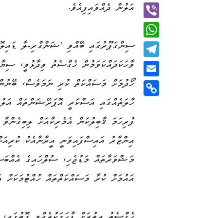
Twitter
އަލުން ދެއްވައިފިއެވެ.
Viber
ސިންގަޕޫރުގައި ބޭއްވި 'ޝަންގްރި-ލާ ޑައިލޮގ
WhatsApp
ވާހަކަދައްކަވަމުން ހެގްސެތު ވިދާޅުވީ، ސިޔާ
Telegram
ހޯދުމަށް މަސައްކަތް ކުރި ނަމަވެސް، ބޭނުން
Email
ހާލަތެއްގައި އަސްކަރީ އޮޕަރޭޝަންތައް އަލުނ
Copy
Link
ފުރިހަމަ ޤާބިލުކަން އެމެރިކާއަށް ލިބިގެންވާ 
އިންޒާރު އައިސްފައިވަނީ އީރާނާއެކު ކުރިއަށް
މަޝްވަރާތައް މަޑުޖެހި، ސުލްހައިގެ އެއްބަސް
އައުމަށް ކުރާ މަސައްކަތްތައް ހުއްޓުމަކަށް އ
ހެގްސެތު އިތުރަށް ފާހަގަކުރެއްވި ގޮތުގައި،