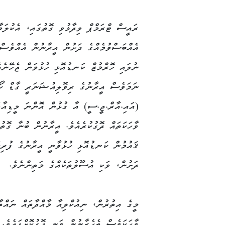
ރައީސް ޓްރަމްޕް ވިދާޅުވި ގޮތުގައި، އެކުލަވާ
އެއްބަސްވުމެއްގެ ދަށުން އީރާނުން އެއްވެސ
ނުލައި ހޮރްމުޒް ކަނޑުއޮޅި ހުޅުވަން ޖެހޭނެއެ
ނަމަވެސް އީރާނުގެ ރިވޮލިއުޝަނަރީ ގާޑް ކޯ
(އައި.އާރް.ޖީ.ސީ) އާ ގުޅުން އޮންނަ މީޑިއާތ
ވާހަކަތައް ދޮގުކުރެއެވެ. އީރާނުން ބުނާ ގޮތު
ޤައުމުން ކަނޑުއޮޅި ހުޅުވާނީ އީރާނުގެ ފުރިހ
ދަށުން، ވަކި އުސޫލުތަކެއްގެ މަތިންނެވެ.
މީގެ އިތުރުން، ނިއުކްލިއާ މާއްދާތައް ނައްތާ
ވާހަކަވެސް ތެހެރާނުން ވަނީ ދޮގުކޮށްފައެވެ. 