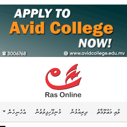
ލުއި މަޢުލޫމާތު
ދިރިއުޅުން
މުނިފޫހިފިލުވުން
އެހެނިހެން