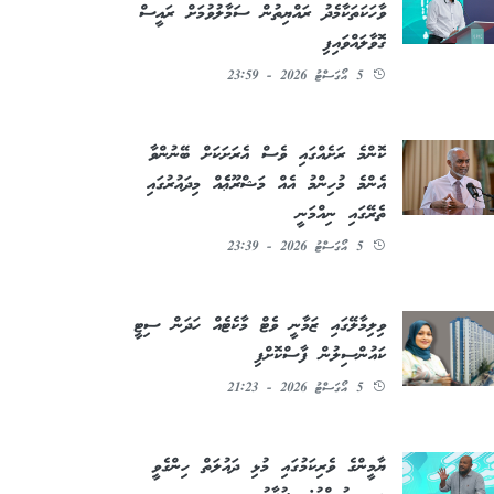
ވާހަކަތަކާމެދު ރައްޔިތުން ސަމާލުވުމަށް ރައީސް
ގޮވާލައްވައިފި
5 އޯގަސްޓު 2026 - 23:59
ކޮންމެ ރަށެއްގައި ވެސް އެރަށަކަށް ބޭނުންވާ
އެންމެ މުހިންމު އެއް މަޝްރޫޢެެއް މިދައުރުގައި
ތެރޭގައި ނިއްމަނީ
5 އޯގަސްޓު 2026 - 23:39
ވިލިމާލޭގައި ޒަމާނީ ވެޓް މާކެޓެއް ހަދަން ސިޓީ
ކައުންސިލުން ފާސްކޮށްފި
5 އޯގަސްޓު 2026 - 21:23
ޔާމީންގެ ވެރިކަމުގައި މުޅި ދައުލަތް ހިންގެވީ