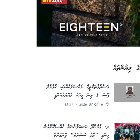
ގެ ލިޔުންތައް
މަސްތުވާތަކެތީގެ މައްސަލައެއްގައި ހުޅުމާލެ
ފޭސް 1 އިން މީހަކު ހައްޔަރުކޮށްފި
6 އޯގަސްޓު 2026 - 11:57
ލ. މާމެންދޫ ކަނބަލުންނަށް ޚާއްޞަކޮށްގެން
ހިންގި "މޫދު ކަސްރަތު" ޕްރޮގްރާމް