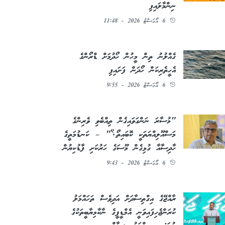
ނިންމާލައިފި
6 އޯގަސްޓު 2026 - 11:48
ގެއްލުނު ތިން މީހުން ހޯދުމަށް ޑްރޯންގެ
އެހީތެރިކަން ހޯދަން ފަށައިފި
6 އޯގަސްޓު 2026 - 9:55
"މުސާރަ ނަންގަވައިގެން ތިއްބެވި ވެރިންގެ
މަސްއޫލިއްޔަތަކީ ކޮބައިތޯ؟" – ކަނޑުމަތީގެ
ހާދިސާއާ ގުޅިގެން މޫސަގެ ހަރުކަށި ފާޑުކިޔުން
6 އޯގަސްޓު 2026 - 9:43
ރާއްޖޭގެ އިގްތިސާދަށް އަދިވެސް ތަހައްމަލު
ކުރަންޖެހިފައިވަނީ އެމްޑީޕީގެ ނާކާމިޔާބީތަކުގެ