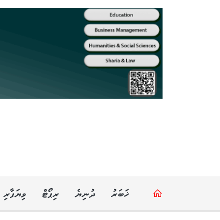
ޚަބަރު
ދުނިޔެ
ރިޕޯޓް
ވިޔަފާރި