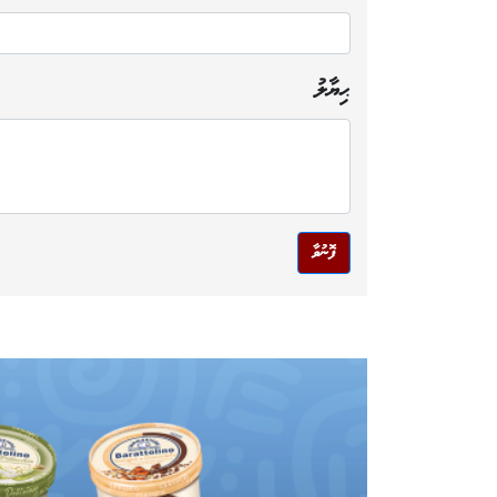
ޙިޔާލު
ފޮނުވާ