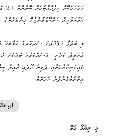
ހަމަހަމަކޮށް ހިފެ
އަޅާބަލާއިރު ކަންބޮޑުވާންޖެހޭ މިންވަރެއްގެ ދަ
މި ބަދަލާ ގުޅޭގޮތުން ސަރުކާރުގެ ކަމާބެހޭ ފަ
އުންމީދު ކުރަނީ، މަސައްކަތުގެ ބުރަކަން ކުޑ
ކައިވެނިކުރުމަށާއި ދަރިން ހޯދައި އާއިލާ ބިނ
އިތުރުވެގެންދާނެ ކަމަށެވެ.
ލުއި މައުލ
މި ލިޔުމާ ގުޅޭ