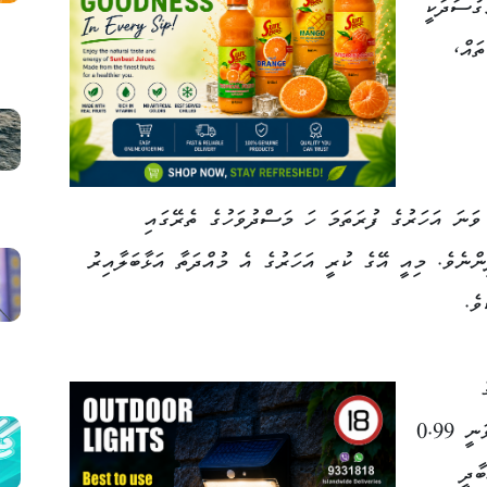
ގުސަދަކީ
ތައް،
ފާސްހިސާބުތަކުން ދައްކާގޮތުގައި، 2024 ވަނަ އަހަރުގެ ފުރަތަމަ ހަ މަސްދުވަހުގެ ތެރޭގައި
އި އުފަންވެފައިވަނީ 339,280 ކުދިންނެވެ. މިއީ އޭގެ ކުރީ އަހަރުގެ އެ މުއްދަތާ އަޅާބަލާއިރު
ެ
ދަރިމައިވުމުގެ ރޭޓް (Fertility Rate) ވަނީ 0.99
ާދީ