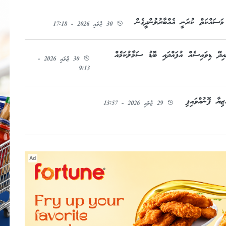
ސައްކަތް ކުރަނީ އެއްބާރުލުންދީގެން
30 ޖުލައި 2026 - 17:18
ހަކަ ކިޔައިދޭ ޑިވައިސެއް އުފައްދައި ބޮޑު ސަމާލުކަމެއް
30 ޖުލައި 2026 -
9:13
ޔާ ފޮނުއްވައިފި
29 ޖުލައި 2026 - 13:57
Ad