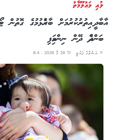
ލުއި މަޢުލޫމާތު
އާބާދީ އިތުރުކުރުމަށް ބާރުއެޅުމުގެ ގޮތުން ޓޯ
ބަންދެއް ދޭން ނިންމައިފި
އަޝްވާގް ފައުޒީ
29 މޭ 2026 - 8:4