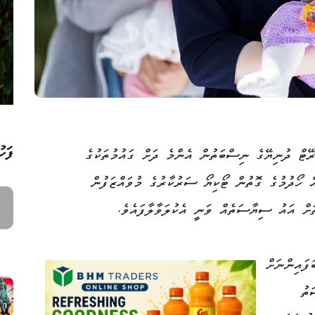
ފަހު
ރޭޓް ދުނިޔޭގެ ނިސްބަތުން އެންމެ ދަށް ގައުމުތަކުގެ
ް ހޯދުމުގެ ގޮތުން ޓޯކިޔޯ ސަރުކާރުގެ މުވައްޒަފުން
ަށް އައު ސިޔާސަތެއް ވަނީ އެކުލަވާލާފައެވެ.
ފައިންނަށް
ަތު