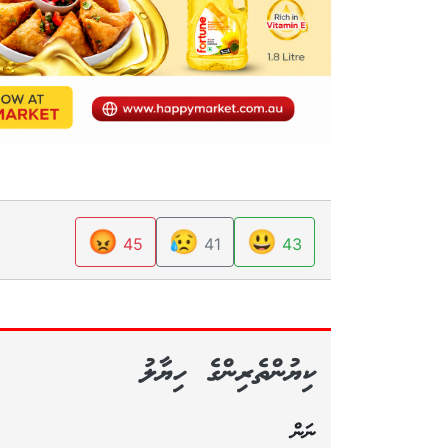
😡
😥
😃
45
41
43
ކިޔުންތެރިންގެ ހިޔާލު
ނަން