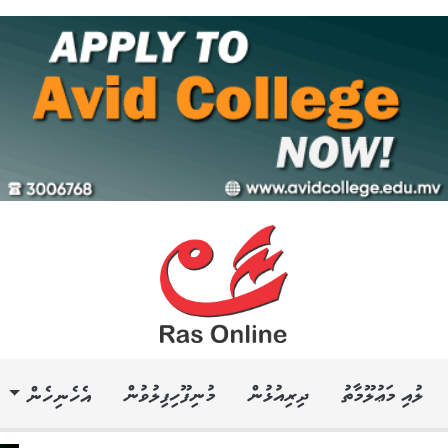
ލުއި މަޢުލޫމާތު
ދިރިއުޅުން
މުނިފޫހިފިލުވުން
އެހެނިހެން