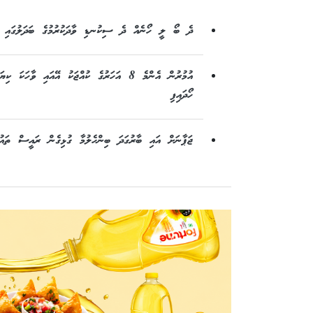
ދެ ބޯ ލީ ހޯނެއް ދެ ސިކުނޑި ވާދަކުރުމުގެ ބަދަލުގައި މަ
އުމުރުން އެންމެ 8 އަހަރުގެ ކުއްޖަކު އޭއައި ވާ
ހޯދައިފި
ޖަޕާނަށް އައި ބާރުގަދަ ބިންހެލުމާ ގުޅިގެން ރައީސް ތައުޒި