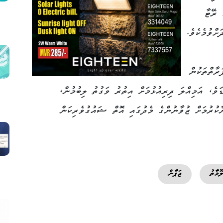
ހެއްޓުމަށް ބޭނުންވާ 2.1 ގެ ރޭޓާ
ށްވުމެކެވެ.
ރާތްތަކުން
ަވެ، އަމިއްލަ ދިރިއުޅުމަށް އިތުރު ވަގުތު ލިބުމުން،
ާކުރުމަށް ޒުވާނުންގެ މެދުގައި އޮތް ޝައުގުވެރިކަން
ޫމާތު
ޖަޕާން