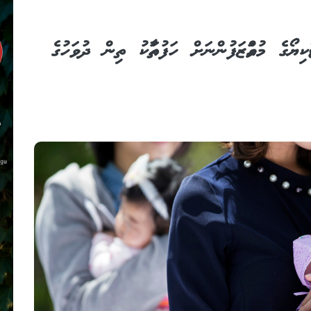
ކިޔޯގެ މުވައްޒަފުންނަށް ހަފުތާއަކު ތިން ދުވަހުގެ