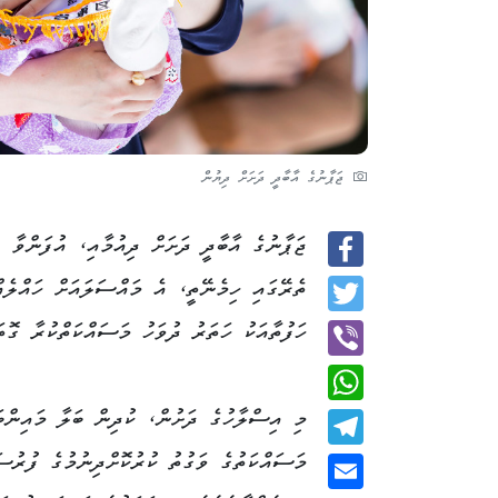
ޖަޕާނުގެ އާބާދީ ދަށަށް ދިޔުން
ޖަޕާނުގެ އާބާދީ ދަށަށް ދިއުމާއި، އުފަންވާ 
Facebook
ތެރޭގައި ހިމެނޭތީ، އެ މައްސަލައަށް ހައްލެއ
Twitter
ހަފުތާއަކު ހަތަރު ދުވަހު މަސައްކަތްކުރާ ގޮތ
Viber
މި އިސްލާހުގެ ދަށުން، ކުދިން ބަލާ މައިންބަ
WhatsApp
މަސައްކަތުގެ ވަގުތު ކުރުކޮށްދިނުމުގެ ފުރުސ
Telegram