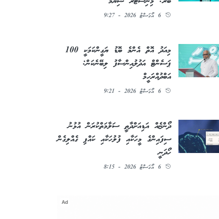
ބުރަ: މިނިސްޓަރު ޝިޔާމް
6 އޯގަސްޓު 2026 - 9:27
މިއަދު އޮތް އެންމެ ބޮޑު ޔަގީންކަމަކީ 100
ޕަސެންޓް އަދުލުއިންސާފު ލިބޭނެކަން:
އަބްދުއްރަހީމް
6 އޯގަސްޓު 2026 - 9:21
ދޯންޏެއް އަޑިއަށްދާތީ ސަލާމަތްކުރަން އުޅުނު
ސިފައިންގެ މީހަކާއި ފުލުހަކާއި ކައްޕި ގެއްލިގެން
ހޯދަނީ
6 އޯގަސްޓު 2026 - 8:15
Ad