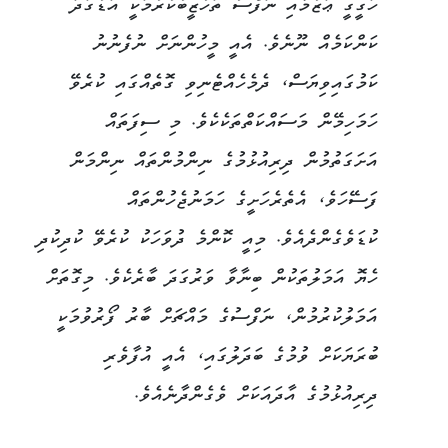
ހަގީގީ ޢަޒުމާއި ނަފްސު ތަހުޒީބުކުރުމަކީ އަޑުގަދަ
ކަންކަމެއް ނޫނެވެ. އެއީ މީހުންނަށް ނުފެނުނު
ކަމުގައިވިޔަސް، ދެމެހެއްޓެނިވި ގޮތެއްގައި ކުރެވޭ
ހަމަހިމޭން މަސައްކަތްތަކެކެވެ. މި ސިފަތައް
އަށަގަތުމުން ދިރިއުޅުމުގެ ނިންމުންތައް ނިންމަން
ފަސޭހަވެ، އެތެރެހަށީގެ ހަމަނުޖެހުންތައް
ކުޑަވެގެންދެއެވެ. މިއީ ކޮންމެ ދުވަހަކު ކުރެވޭ ކުދިކުދި
ހެޔޮ އަމަލުތަކުން ބިނާވާ ވަރުގަދަ ބާރެކެވެ. މިގޮތަށް
އަމަލުކުރުމުން، ނަފްސުގެ މައްޗަށް ބާރު ފޯރުވުމަކީ
ބުރަޔަކަށް ވުމުގެ ބަދަލުގައި، އެއީ އުފާވެރި
ދިރިއުޅުމުގެ އާދައަކަށް ވެގެންދާނެއެވެ.