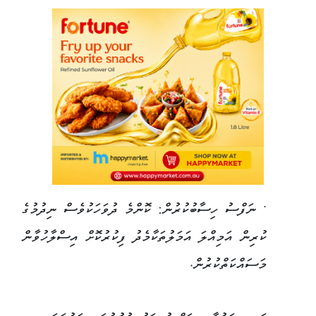
• ނަފްސު ހިސާބުކުރުން: ކޮންމެ ދުވަހަކުވެސް ނިދުމުގެ
ކުރިން އަމިއްލަ އަމަލުތަކާމެދު ފިކުރުކޮށް އިސްލާހުވާން
މަސައްކަތްކުރުން.