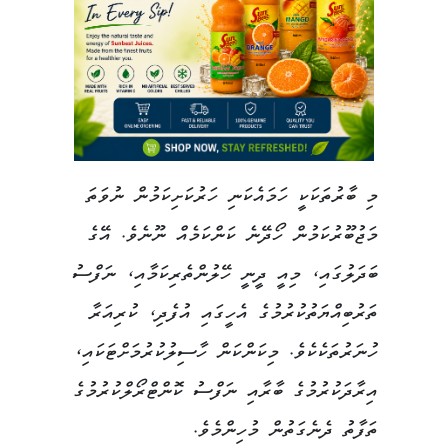
މި ބާރުތަކަކީ ހަމައެކަނި ހަރުކަށިކަމުން ނުވަތަ
މަޖުބޫރުކަމުން ހޯދޭނެ ކަންކަމެއް ނޫނެވެ. އޭގެ
ބަދަލުގައި، މިއީ ދީނީ ހޭލުންތެރިކަމާއި، ނަފްސު
ތަރުބިއްޔަތުކުރުމުގެ އެހީގައި އުފެދި، ކުރިއަރާ
ހުނަރުތަކެކެވެ. މިކަންކަން ހާސިލުކުރުމަށްޓަކައި،
އިރާދަކުރުމުގެ ބާރާއި ނަފްސު ކޮންޓްރޯލްކުރުމުގެ
ތަފާތު ދެނެގަތުން މުހިންމެވެ.