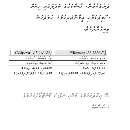
ދެނެގަތުމުން، ހާސްކަމުގެ ބަދަލުގައި ހިތަށް
ސާބިތުކަމާއި އީމާންތެރިކަމުގެ ހަމަޖެހުން
ލިބިގެންދެއެވެ.
އިރާދަކުރުމުގެ ބާރާއި ނަފްސު ކޮންޓްރޯލްކުރުމުގެ
އަސާސްތައް