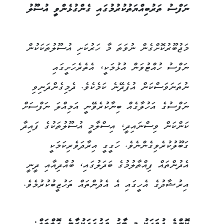
ނަފްސު ތަރުބިއްޔަތުކުރުމުގައި ގެންގުޅެންވީ އުސޫލު
މަޖުބޫރުކޮށްގެން ނުވަތަ މާ ހަރުކަށި އުސޫލުތަކަކުން
ނަފްސު ހުއްޓުވަން އުޅުމަކީ، އެތެރެހަށީގައި
ނުތަނަވަސްކަން އުފެދޭނެ ކަމެކެވެ. ދެމިގެންދަނިވި
ނަފްސުގެ އަހުލާގެއް ބިނާކުރެވޭނީ އަމިއްލަ ނަފްސަށް
ކަންކަން ވިސްނައިދީ، އިސްލާމީ އުސޫލުތަކުގެ ފައިދާ
ގަބޫލުކުރެވިގެންނެވެ. ހަގީގީ އިރާދަވެރިކަމަކީ
އެދުންތައް ފިއްތާލުމުގެ ބަދަލުގައި، ބުއްދިއާއި ދީނީ
އިރުޝާދުގެ އެހީގައި އެ އެދުންތައް ތަހުޒީބުކުރުމެވެ.