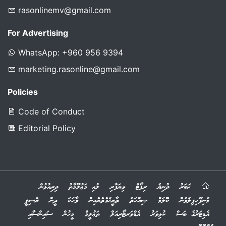
rasonlinemv@gmail.com
For Advertising
WhatsApp: +960 956 9394
marketing.rasonline@gmail.com
Policies
Code of Conduct
Editorial Policy
ޚަބަރު
ދުނިޔެ
ރިޕޯޓް
ވިޔަފާރި
ލުއި މަޢުލޫމާތު
ދިރިއުޅުން
މުނިފޫހިފިލުވުން
ކޮލަމް
ޞިއްހަތު
ތާރީޚުގެތެރެއިން
ވާހަކަ
ދީން
ރެސިޕީ
އެޑިޓަރުގެ ބަސް
ކުޅިވަރު
އެޑްވަރޓޯރިއަލް
ތަޢުލީމް
މީހުން
ސައިންސާއި