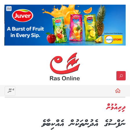
Ad
މެނޫ
ދިރިއުޅުން
ނަފްސުގެ އެދުންތަކުން އެއްކިބާވެ