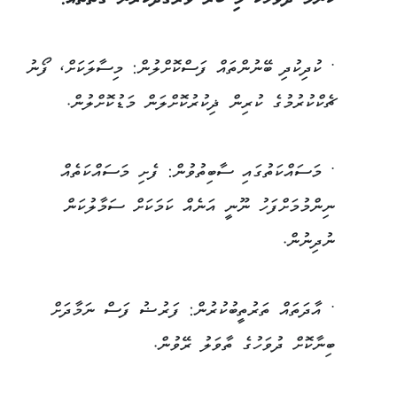
ކޮންމެ ދުވަހަކު މި ބާރު ވަރުގަދަކުރާނެ ގޮތްތައް:
• ކުދިކުދި ބޭނުންތައް ފަސްކޮށްލުން: މިސާލަކަށް، ފޯނު
ޗެކްކުރުމުގެ ކުރިން ޛިކުރުކޮށްލަން މަޑުކޮށްލުން.
• މަސައްކަތުގައި ސާބިތުވުން: ފެށި މަސައްކަތެއް
ނިންމުމަށްފަހު ނޫނީ އަނެއް ކަމަކަށް ސަމާލުކަން
ނުދިނުން.
• އާދަތައް ތަރުތީބުކުރުން: ފަރުޟު ފަސް ނަމާދަށް
ބިނާކޮށް ދުވަހުގެ ތާވަލު ރޭވުން.