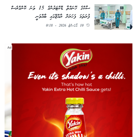
ސާކްގެ ހޭނައްތާ ޑޮކްޓަރުންގެ 15 ވަނަ ކޮންގްރެސް
ފުރަތަމަ ފަހަރަށް ރާއްޖޭގައި ބާއްވަނީ
10 އޯގަސްޓު 2026 - 0:18
Ad