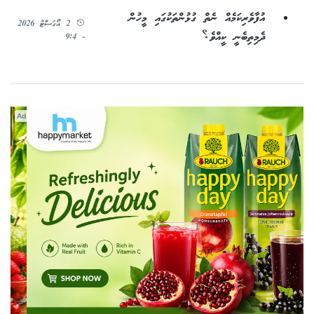
އުފާވެރިކަމެއް ނެތް ގުޅުންތަކުގައި މީހުން
2 އޯގަސްޓު 2026
ދެމިތިބެނީ ކީއްވެ؟
- 9:4
Ad