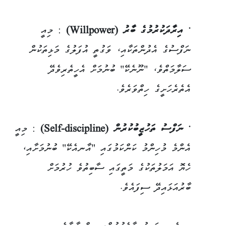
• އިރާދަކުރުމުގެ ބާރު (Willpower)
: މިއީ
ނަފްސުގެ އެދުންތަކާއި، ވަގުތީ އުފަލުގެ މަޅިތަކުން
ސަލާމަތްވެ، "ނޫނެކޭ" ބުނުމަށް އެހީތެރިވެދޭ
އެތެރެހަށީގެ ހިތްވަރެވެ.
• ނަފްސު ތަހުޒީބުކުރުން (Self-discipline)
: މިއީ
އެންމެ މުހިންމު ކަންކަމުގައި "އާނއެކޭ" ބުނުމަށާއި،
ހެޔޮ އަމަލުތަކުގެ މަތީގައި ސާބިތުވެ ހުރުމަށް
ބާރުއަޅައިދޭ ސިފައެވެ.