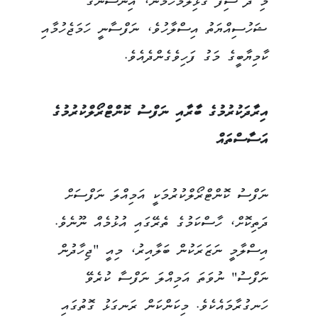
މި ދެ ސިފަ ގުޅިލާމެހުމުން، އިންސާނާގެ
ޝަހުސިއްޔަތު އިސްލާހުވެ، ނަފްސާނީ ހަމަޖެހުމާއި
ކާމިޔާބީގެ މަގު ފަހިވެގެންދެއެވެ.
އިރާދަކުރުމުގެ ބާރާއި ނަފްސު ކޮންޓްރޯލްކުރުމުގެ
އަސާސްތައް
ނަފްސު ކޮންޓްރޯލްކުރުމަކީ އަމިއްލަ ނަފްސަށް
ދަތިކޮށް، ހާސްކަމުގެ ތެރޭގައި އުޅުމެއް ނޫނެވެ.
އިސްލާމީ ނަޒަރަކުން ބަލާއިރު، މިއީ "ޖިހާދުން
ނަފްސު" ނުވަތަ އަމިއްލަ ނަފްސާ ކުރެވޭ
ހަނގުރާމައެކެވެ. މިކަންކަން ރަނގަޅު ގޮތުގައި