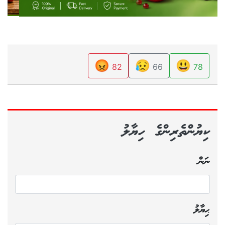
😡
😥
😃
82
66
78
ކިޔުންތެރިންގެ ހިޔާލު
ނަން
ޙިޔާލު