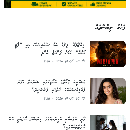
ފަހުގެ ލިޔުންތައް
'މިރުޒާޕޫރު' ފިލްމު ބޮޑު ސްކްރީނަށް: މިއީ "ޕާޓީ
މޯޑެއް" ކަމަށް ޕަންކަޖް ބުނެފި
10 އޯގަސްޓު 2026 - 8:48
އަޝްނީރު ގްރޯވާގެ ބަޔޯޕިކްގައި ޝްރައްދާ ކަޕޫރު
ޕްރޮޑިއުސަރެއްގެ ގޮތުގައި ފެންނަނީތަ؟
10 އޯގަސްޓު 2026 - 8:38
މާލީ ނަފްސާނީ އެހީތެރިއެއްގެ އިރުޝާދު ހޯދަންވީ ކޮން
ހާލަތްތަކެއްގައި؟