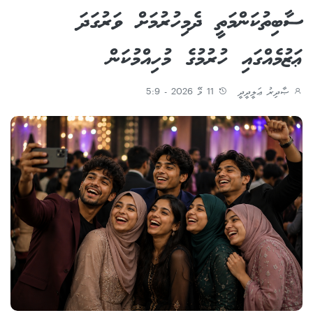
ސާބިތުކަންމަތީ ދެމިހުރުމަށް ވަރުގަދަ
ޢަޒުމެއްގައި ހުރުމުގެ މުހިއްމުކަން
ޞާދިރު ޢަލީދީދީ
11 މޭ 2026 - 5:9