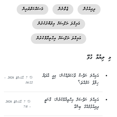
ދިރިއުޅުން
ޒުވާނުން
މަސައްކަތްތެރިން
އަމިއްލަ ނަފްސަށް އިތުބާރުކުރުން
އަމިއްލަ ނަފްސަށް އިޙްތިރާމްކުރުން
މި ލިޔުމާ ގުޅޭ
އަމިއްލަ ނަފްސާ ވާހަކަދެއްކުން: މިއީ އާދަޔާ
7 އޯގަސްޓު 2026 -
ހިލާފު ކަމެއްތަ؟
16:22
އަމިއްލަ ނަފްސަށް އިޙްތިރާމްކުރުން: މާނަވީ
7 އޯގަސްޓު 2026
ދިރިއުޅުމެއްގެ ބިންގާ
- 7:8