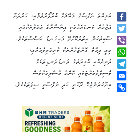
އަމިއްލަ ނަފްސުގެ މައްޗަށް ބާރުފޯރުވުމާއި، ހަރުދަނާ
Facebook
ޢަޒުމެއް ކަނޑައެޅުމަކީ އިންސާނާގެ ޢަމަލުތަކުގައި
Twitter
ސާބިތުކަން އިތުރުކޮށްދޭ މައިގަނޑު އަސާސްތަކެވެ.
މިއީ ދިިމާވާ ގޮންޖެހުންތަކާ ކުރިމަތިލުމަށާއި،
Viber
ދުނިޔެއާއި އާޚިރަތުގެ ލަނޑުދަނޑިތަކަށް
WhatsApp
ވާސިލްވުމަށްޓަކައި ކޮންމެ މުސްލިމަކުވެސް
Telegram
ބިނާކުރަންޖެހޭ ރޫޙާނީ އަދި ނަފްސާނީ ސިފަތަކެކެވެ.
Email
Copy
Link