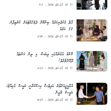
10 އޯގަސްޓު 2026 - 5:4
ގާތް އެކުވެރިކަމެއް ބިނާކޮށް ދެމެހެއްޓުމަށް ކުރެވިދާނެ
11 ކަމެއް
10 އޯގަސްޓު 2026 - 4:40
ކޮންމެ އުމުރެއްގައި ވިޔަސް، މި ތިން ކަންތައް
ދޫކޮށްލާށެވެ!
10 އޯގަސްޓު 2026 - 4:23
އެމްޑީޕީއަށްވުރެ އަދިވެސް އިސްކުރާނީ ރައީސް މުޢިއްޒު:
ރައީސް ޔާމީން
10 އޯގަސްޓު 2026 - 0:45