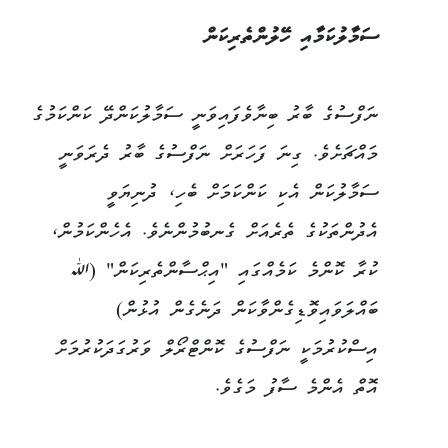
ސަމާލުކަމާއި ހޭލުންތެރިކަން
ނަފްސުގެ ބާރު ބިނާވެފައިވަނީ ސަމާލުކަންދޭ ކަންކަމުގެ
މައްޗަށެވެ. ގިނަ ފަހަރަށް ނަފްސުގެ ބާރު ދެރަވަނީ
ސަމާލުކަން އެކި ކަންކަމަށް ބެހި، ދުނިޔަވީ
އެދުންތަކުގެ ތެރެއަށް ގެނބުމުންނެވެ. އެހެންކަމުން،
ކުރާ ކޮންމެ ކަމެއްގައި "އިޙްސާންތެރިކަން" (ﷲ
ބައްލަވައިވޮޑިގެންވާކަން ދަނެގެން އުޅުން)
އިސްކުރުމަކީ ނަފްސުގެ ކޮންޓްރޯލް ވަރުގަދަކުރުމަށް
އޮތް އެންމެ ސާފު މަގެވެ.