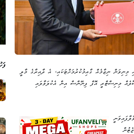
ފަހު
 މިނިވަން ނިޒާމެއް ގާއިމުކުރުމަށްޓަކައި، އެ ދާއިރާގެ މާލީ
ސޫލެއް މިނިސްޓްރީ އޮފް ފިނޭންސް އިން އެކުލަވާލައި
ލާފައިވަނީ
ެޓުން