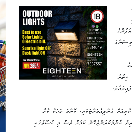
ަފުންގެ
މިޝަންގެ
މު
 އިތުރު
ައިވެއެވެ.
ކުރިއަށް ގެންދިއުމަށްޓަކައި، ކޮންމެ މަހަކު ކުރާ
ރިން އާންމުކުރަންޖެހޭނެ ކަމަށް ވެސް މި އުސޫލުގައި