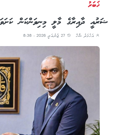
ޚަބަރު
ޝަރުއީ ދާއިރާގެ މާލީ މިނިވަންކަން ކަށަވ
އަހުމަދު ޝާހް
27 ޖެނުއަރީ 2026 - 8:38