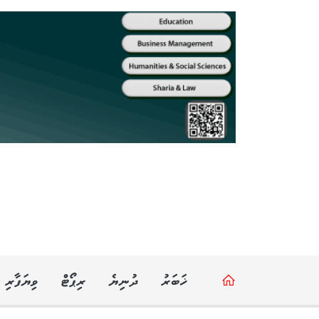
ޚަބަރު
ދުނިޔެ
ރިޕޯޓް
ވިޔަފާރި