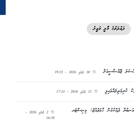
ދަޢުލަތުގެ މާލީ ވަޒީރު
އްސަލަ ޖޭއެސްސީއަށް
30 ޖުލައި 2026 - 19:35
21 ޖުލައި 2026 - 17:14
ަނބުރާ ދެއްކުމުން ހާމަވެއްޖެ: މިނިސްޓަރ
2 ޖުލައި 2026 -
16:58