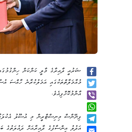
ޝަރުއީ ދާއިރާގެ މާލީ ކަންކަން ހިންގުމުގައި
Facebook
މުއާމަލާތްތަކުގައި އަމަލުކުރާނެ ހާއްސަ އު
Twitter
އާންމުކޮށްފިއެވެ.
Viber
ފިނޭންސް މިނިސްޓްރީން މި އުސޫލު އެކުލަވާ
WhatsApp
އަދުލު އިންސާފުގެ ދާއިރާއަށް ދައުލަތުގެ ބަޖ
Telegram