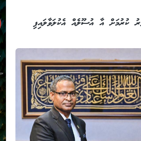
ަރު ކުރުމަށް އާ އުސޫލެއް އެކުލަވާލައިފި