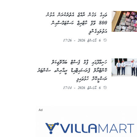
ވައިގެ މަގުން ރާއްޖެ އެތެރެކުރަން އުޅުނު
800 ވޭޕް ކާޓްރިޖް ކަސްޓަމްސްއިން
އަތުލައިގެންފި
6 އޯގަސްޓު 2026 - 17:26
ހަނިމާދޫގައި ޕާމް ޕެސްޓް ބައޮލޮޖިކަލް
ކޮންޓްރޯލް ޕެރަސައިޓޮއިޑް ރީއާރިންގ ސެންޓަރު
ރަސްމީކޮށް ހުޅުވައިފި
6 އޯގަސްޓު 2026 - 17:14
Ad