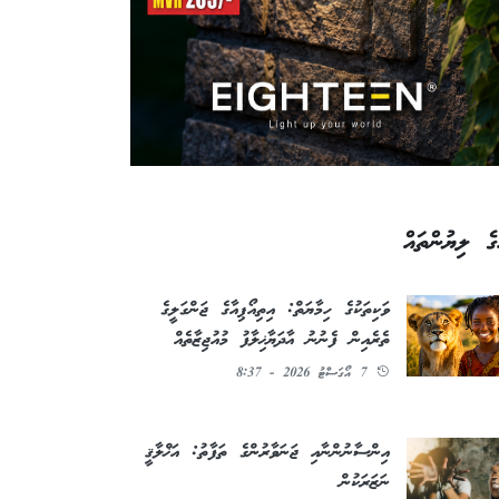
ގެ ލިޔުންތައް
ވަކިތަކުގެ ހިމާޔަތް: އިތިއޯޕިއާގެ ޖަންގަލީގެ
ތެރެއިން ފެނުނު އާދަޔާޚިލާފު މުއުޖިޒާތެއް
7 އޯގަސްޓު 2026 - 8:37
އިންސާނުންނާއި ޖަނަވާރުންގެ ތަފާތު: އަޚްލާޤީ
ނަޒަރަކުން