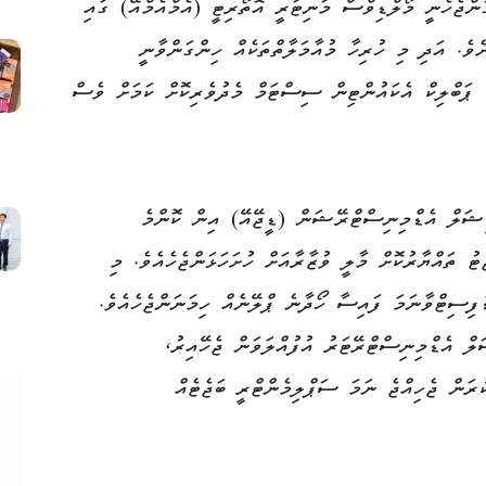
ންޖެހެނީ މޯލްޑިވްސް މަނިޓަރީ އޮތޯރިޓީ (އެމްއެމްއޭ) ގައި
ެވެ. އަދި މި ހުރިހާ މުއާމަލާތްތަކެއް ހިންގަންވާނީ
ް، ޕަބްލިކް އެކައުންޓިން ސިސްޓަމް މެދުވެރިކޮށް ކަމަށް ވެސް
ޑީޝަލް އެޑްމިނިސްޓްރޭޝަން (ޑީޖޭއޭ) އިން ކޮންމެ
ރު 30 ގެ ކުރިން ބަޖެޓު ތައްޔާރުކޮށް މާލީ ވުޒާރާއަށް ހުށަހަޅަންޖެހެއެވެ. މި
ެފިސިޓްވާނަމަ ފައިސާ ހޯދާނެ ޕްލޭނެއް ހިމަނަންޖެހެއެވެ.
ލް އެޑްމިނިސްޓްރޭޓަރު އުފުއްލަވަން ޖެހޭއިރު،
ުރަން ޖެހިއްޖެ ނަމަ ސަޕްލިމެންޓްރީ ބަޖެޓެއް