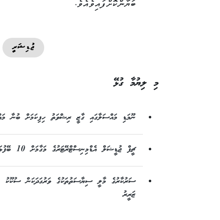
ބަޔާންކޮށްފައިވެއެވެ.
ޖުޑިޝަރީ
މި ލިޔުމާ ގުޅޭ
ނޫމަޑި މައްސަލާގައި ގާޒީ ރިޝްވަތު ހިފިކަމަށް ބުނާ މަ
ޗީފް ޖުޑީޝަލް އެޑްމިނިސްޓްރޭޓަރުގެ މަގާމަށް 10 ބޭފުޅަކު ކުރިމަތިލައްވައިފި
ސަރުކާރުގެ މާލީ ސިޔާސަތުތަކުގެ ވަރުގަދަކަން ސުކޫކު އ
ޒަރީރު