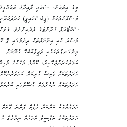
މީގެ އިތުރުން، ޝަރުއީ ދާއިރާގެ ތަރައްގީގެ
މަޝްރޫއުތަކަށް (ޕީއެސްއައިޕީ) ހަރަދުކުރާނީ
ސެކްޓޯރަލް ގްރާންޓުގެ ތެރެއިންނެވެ. މުވައްޒ
މުސާރަ އާއި އިނާޔަތްތައް ދިނުމުގައި ޕޭ ކޮ
މިންގަނޑުތަކަށާއި ވަޒީފާއާބެހޭ ގާނޫނަށް
އަމަލުކުރަންޖެހޭއިރު، ކޮންމެ މަހެއްގެ މުހިން
ހަރަދުތަކަށް ފައިސާ ހުރިކަން ކަށަވަރުނުކޮށް
ހަރަދުތަކެއް ނުކުރުމަށް އުސޫލުގައި ބާރުއަޅާފ
ހަމައެެއާއެކު ކަންކަން ދެފުށް ފެންނަ ގޮތަށް 
ހަރަދުތަކުގެ ތަފުސީލު އެމަހެއް ނިމުމުގެ ކު