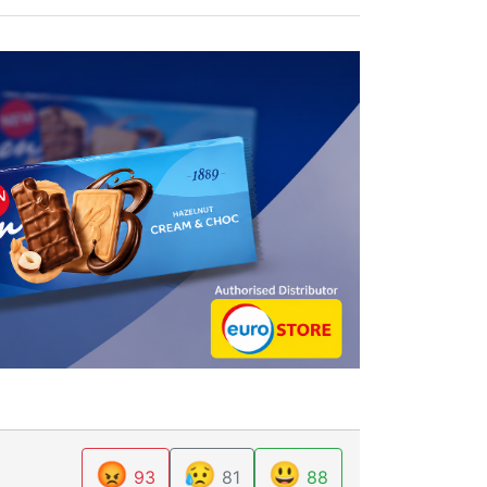
😡
😥
😃
93
81
88