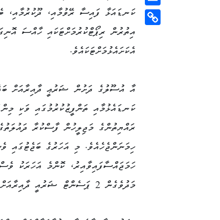
ކަނޑައަޅާ ފައިސާ ރޭވުމާއި، ދޫކުރުމާއި، ބެލ
Email
އިތުރުން ރިޕޯޓްކުރުމަށްޓަކައި ހާއްސަ އޮނިގ
Copy
Link
އެކަށައެޅުމަށްޓަކައެވެ.
އާ އުސޫލުގެ ދަށުން ޝަރުޢީ ދާއިރާއަށް ބަޖ
ކަނޑައެޅުމާއި ތަންފީޒުކުރުމުގައި ވަކި މިން
ރައްޔިތުންގެ މަޖިލީހުން ފާސްކުރާ ދައުލަތުގ
ހިމަނަންޖެހެއެވެ. މި އަހަރުގެ ބަޖެޓުގައި 
ހަމަޖައްސާފައިވާއިރު، ކޮންމެ އަހަރަކު ވެސް 
މަދުވެގެން 2 ޕަސެންޓް ޝަރުއީ ދާއިރާއަށް ކަނޑައަޅަންވާނެ ކަމަށް އުސޫލުގައި ބަޔާންކޮށްފައިވެއެވެ.