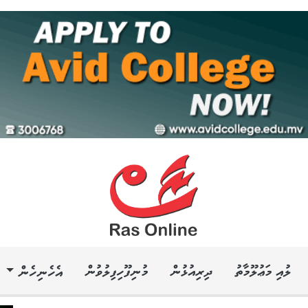
ލުއި މަޢުލޫމާތު
ދިރިއުޅުން
މުނިފޫހިފިލުވުން
އެހެނިހެން