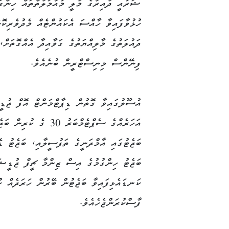
ޝަރުއީ ދާއިރާގެ މާލީ މުއާމަލާތްތައް ހިންގަ
ހުޅުވާފައިވާ ހާއްސަ އެކައުންޓެއް މެދުވެރިކޮށ
ދައުލަތުގެ މާލިއްޔަތުގެ ގަވާއިދާ އެއްގޮތަށ
ފިނޭންސް މިނިސްޓްރީން ބުނެއެވެ.
އުސޫލުގައިވާ ގޮތުން ޑިޕާޓްމަންޓް އޮފް ޖު
އަހަރެއްގެ ސެޕްޓެމްބަ
ބަޖެޓުގައި އާމްދަނީގެ ތަފުސީލާއި، ބަޖެޓު ޑ
ބަޖެޓު ހިންގުމުގެ އިސް ޒިންމާ ޗީފް ޖުޑީޝަ
ކަނޑައެޅިފައިވާ ބަޖެޓުން ބޭރުން ހަރަދެއް ކ
ފާސްކުރަންޖެހެއެވެ.