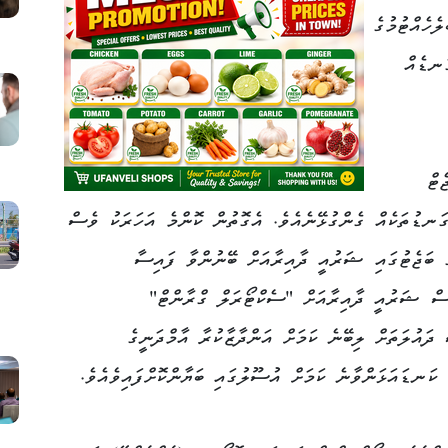
ެހެއްޓުމުގެ
ަނޑެއް
ެޓް
ގަނޑުތަކެއް ގެންގުޅޭނެއެވެ. އެގޮތުން ކޮންމެ އަހަރަކު ވެސް
ެ ބަޖެޓުގައި ޝަރުއީ ދާއިރާއަށް ބޭނުންވާ ފައިސާ
ވެސް ޝަރުއީ ދާއިރާއަށް "ސެކްޓޯރަލް ގްރާންޓް"
ދައުލަތަށް ލިބޭނެ ކަމަށް އަންދާޒާކުރާ އާމްދަނީގެ