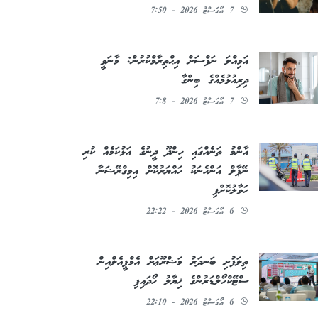
7 އޯގަސްޓު 2026 - 7:50
އަމިއްލަ ނަފްސަށް އިޙްތިރާމްކުރުން: މާނަވީ
ދިރިއުޅުމެއްގެ ބިންގާ
7 އޯގަސްޓު 2026 - 7:8
އާންމު ތަނެއްގައި ހިންދޫ ދީނުގެ އަޅުކަމެއް ކުރި
ނޭޕާލް އަންހެނަކު ހައްޔަރުކޮށް އިމިގްރޭޝަނާ
ހަވާލުކޮށްފި
6 އޯގަސްޓު 2026 - 22:22
ތިލަފުށި ބަނދަރު މަޝްރޫޢަށް އެމްޕީއެލްއިން
ސްޓޭކްހޯލްޑަރުންގެ ޚިޔާލު ހޯދައިފި
6 އޯގަސްޓު 2026 - 22:10