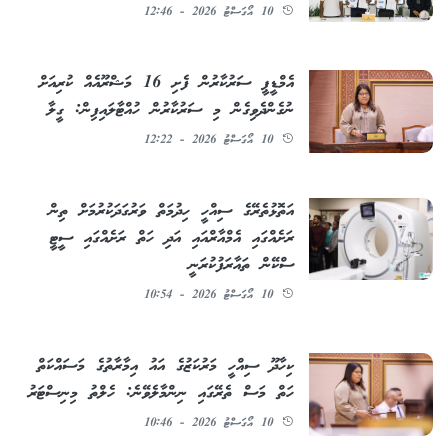
10 އޯގަސްޓު 2026 - 12:46
އެމްޑީޕީ ސަރުކާރުން ފެށި 16 މަޝްރޫއެއް ކުރިއަށް
ނުގެންދެވިގެން މި ސަރުކާރުން ހުއްޓާލައިފިން: ގީލާ
10 އޯގަސްޓު 2026 - 12:22
އަތޮޅުތެރޭގެ ސިއްހީ ހިދުމަތް ވަރުގަދަކުރުމަށް ތިން
ރަށެއްގައި އެމްއާރްއައި އަދި ހަތް ރަށެއްގައި ސީޓީ
ސްކޭން ތައާރަފުކުރަނީ
10 އޯގަސްޓު 2026 - 10:54
ކިހާދޫ ސިއްހީ މަރުކަޒުގެ އައު އިމާރާތުގެ މަސައްކަތް
ހަތް މަސް ތެރޭގައި ނިންމާލެވޭނެ: ހެލްތު މިނިސްޓަރު
10 އޯގަސްޓު 2026 - 10:46