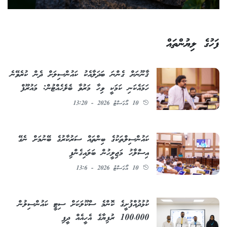
ފަހުގެ ލިޔުންތައް
ޤާނޫނަށް ގެންނަ ބަދަލާއެކު ކައުންސިލަށް ދެން ކުރެވޭނެ
ހަމައެކަނި ކަމަކީ ވިހާ މަރުވާ ބެލެހެއްޓުން: މައުރޫފް
10 އޯގަސްޓު 2026 - 13:20
ކައުންސިލްތަކުގެ ބިންތައް ސަރުކާރުގެ ބޭނުމަށް ނެގޭ
އިސްލާހު މަޖިލީހުން ބަލައިގެންފި
10 އޯގަސްޓު 2026 - 13:6
ކުޅުދުއްފުށީގެ ކޮންމެ ސްކޫލަކަށް ސިޓީ ކައުންސިލުން
100،000 ރުފިޔާގެ އެހީއެއް ދީފި