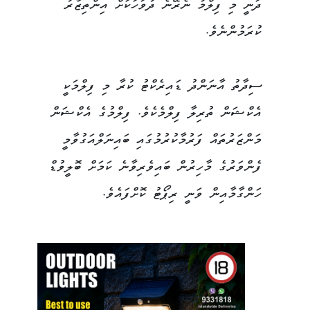
ދަނީ މި ފިލްމު ނެރޭނެ ދުވަހަކަށް އިންތިޒާރު
ކުރަމުންނެވެ.
ސިދާތު އާނަންދު ޑައިރެކްޓު ކުރާ މި ފިލްމަކީ
އެކްޝަން ތުރިލާ ފިލްމެކެވެ. ފިލްމުގެ އެކްޝަން
މަންޒަރުތައް ފަރުމާކުރުމުގައި ބައިނަލްއަގުވާމީ
ފެންވަރުގެ މާހިރުން ބައިވެރިވާނެ ކަމަށް ބޮލީވުޑް
ހަންގާމާއިން ވަނީ ރިޕޯޓު ކޮށްފައެވެ.