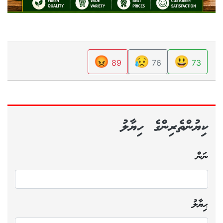
😡
😥
😃
89
76
73
ކިޔުންތެރިންގެ ހިޔާލު
ނަން
ޙިޔާލު