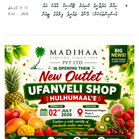
ކިއާރާ އަދުވާނީގެ ކެރިއަރު 'ޓޮކްސިކް' އާއެކު އައު
9 އޯގަސްޓު
އުސްމިންތަކަކަށް: އޭނާގެ ތައުރީފު ފިލްމުގެ ޓީމަށް
2026 - 9:24
Ad