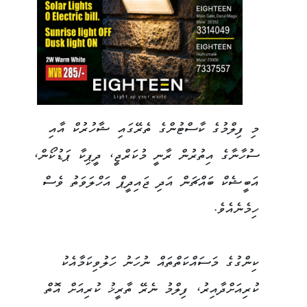
މި ފިލްމުގެ ކާސްޓުންގެ ތެރޭގައި ޝާހުރުކް އާއި
ސުހާނާގެ އިތުރުން ރާނީ މުކަރްޖީ، ދީޕިކާ ޕަޑުކޯން،
އަބީޝެކް ބައްޗަން އަދި ޖައިދީޕް އަހްލަވަތު ވެސް
ހިމެނެއެވެ.
ކިންގުގެ މަސައްކަތްތައް ނުހަނު ހަލުވިކަމާއެކު
ކުރިއަށްދާއިރު، ފިލްމު ނެރޭ ތާރީޚު ކުރިއަށް އޮތް