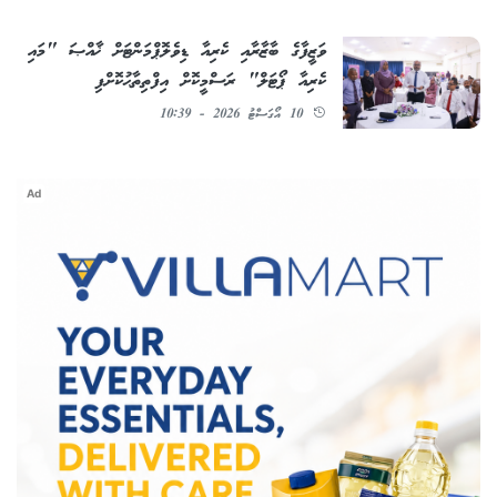
ވަޒީފާގެ ބާޒާރާއި ކެރިއާ ޑިވެލޮޕްމަންޓަށް ޚާއްޞަ "މައި
ކެރިއާ ޕޯޓަލް" ރަސްމީކޮށް އިފްތިތާޙުކޮށްފި
10 އޯގަސްޓު 2026 - 10:39
Ad