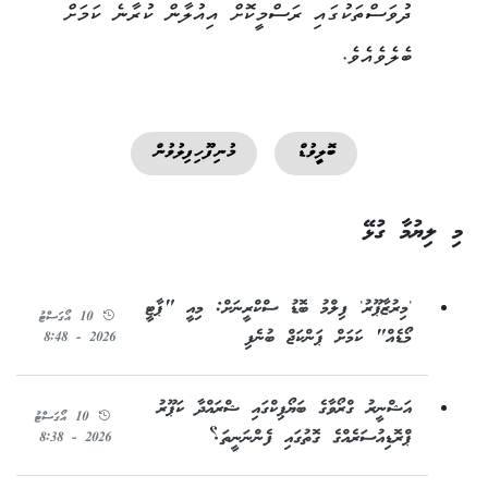
ދުވަސްތަކުގައި ރަސްމީކޮށް އިއުލާން ކުރާނެ ކަމަށް
ބެލެވެއެވެ.
ބޮލީވުޑް
މުނިފޫހިފިލުވުން
މި ލިޔުމާ ގުޅޭ
'މިރުޒާޕޫރު' ފިލްމު ބޮޑު ސްކްރީނަށް: މިއީ "ޕާޓީ
10 އޯގަސްޓު
މޯޑެއް" ކަމަށް ޕަންކަޖް ބުނެފި
2026 - 8:48
އަޝްނީރު ގްރޯވާގެ ބަޔޯޕިކްގައި ޝްރައްދާ ކަޕޫރު
10 އޯގަސްޓު
ޕްރޮޑިއުސަރެއްގެ ގޮތުގައި ފެންނަނީތަ؟
2026 - 8:38