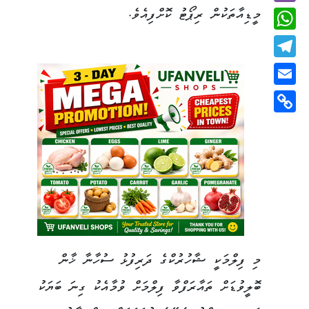
މީޑިއާތަކުން ރިޕޯޓު ކޮށްފިއެވެ.
Viber
WhatsApp
Telegram
Email
Copy
Link
މި ފިލްމަކީ ޝާހުރުކްގެ ދަރިފުޅު ސުހާނާ ޚާން
ބޮލީވުޑަށް ތައާރަފްވާ ފިލްމަށް ވުމާއެކު ގިނަ ބަޔަކު