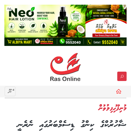
Ad
މެނޫ
މުނިފޫހިފިލުވުން
ޝާހުރުކްގެ ކިންގު ޑިސެމްބަރުގައި ނެރެނީ