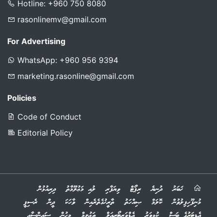
Hotline: +960 750 8080
rasonlinemv@gmail.com
For Advertising
WhatsApp: +960 956 9394
marketing.rasonline@gmail.com
Policies
Code of Conduct
Editorial Policy
ޚަބަރު
ދުނިޔެ
ރިޕޯޓް
ވިޔަފާރި
ލުއި މަޢުލޫމާތު
ދިރިއުޅުން
މުނިފޫހިފިލުވުން
ކޮލަމް
ޞިއްހަތު
ތާރީޚުގެތެރެއިން
ވާހަކަ
ދީން
ރެސިޕީ
އެޑިޓަރުގެ ބަސް
ކުޅިވަރު
އެޑްވަރޓޯރިއަލް
ތަޢުލީމް
މީހުން
ސައިންސާއި