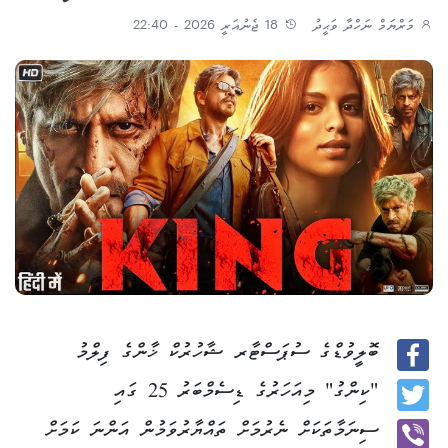
މަރްޔަމް ނަހްދާ ވަޙީދު
18 ޖެނުއަރީ 2026 - 22:40
ބޮލީވުޑްގެ ސުޕަސްޓާރ ޝާހުރުކް ޚާންގެ ފިލްމު
Facebook
"ކިންގު" މިއަހަރުގެ ޑިސެމްބަރު 25 ގައި
Twitter
ސިނަމާތަކަށް ނެރުމަށް ތައްޔާރުވަމުން އަންނަ ކަމަށް