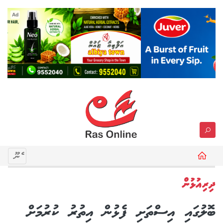
Ad
މެނޫ
ދިރިއުޅުން
ބޮލުގައި އިސްތަށި ފެޅުން އިތުރު ކުރުމަށް