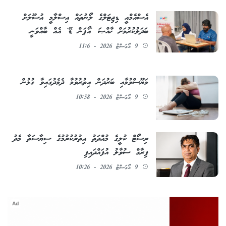
އެސްއެމްއީ ޑިޖިޓަލްގެ ލޯނުތައް އިސްލާމީ އުސޫލަށް
ބަދަލުކުރުމަށް ޚާއްޞަ 'އޯޕަން ޑޭ' އެއް ބާއްވަނީ
9 އޯގަސްޓު 2026 - 11:6
މަޔޫސްވުމާއި ބަރުދަން އިތުރުވުމާ ދެމެދުގައިވާ ގުޅުން
9 އޯގަސްޓު 2026 - 10:58
ރިސޯޓް ކުލީގެ މުއްދަތު އިތުރުކުރުމުގެ ސިޔާސަތާ މެދު
ފިރާގް ސުވާލު އުފައްދައިފި
9 އޯގަސްޓު 2026 - 10:26
Ad