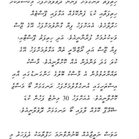
ހިތިފަތް ރަނގަޅަށް ފެނުން ދޮވެލުމަށްފަހު މިކްސަރަކަށް
ހިތިފަތާއި ކުޑަ ފެންކޮޅެއް އަޅާފައި ޕޭސްޓެއް
ހަދާލާށެވެ. އެއަށްފަހު ފިޔާ ގާނާލުމަށްފަހު އޭގެ ޖޫސް
ވަކިކުރުމަށް ފުރާނާނީއެވެ. އަދި ހިތިފަތު ޕޭސްޓާއި،
ފިޔާ ޖޫސް އަދި ރޯޒްމޭރީ ތެޔޮ އަޅާލުމަށްފަހު އޭގެ
ކުލަ ގަދަ ވަންދެން އެއް ކޮށްލާނީއެވެ. މާސްކު
ތައްޔާރުވުމުން އެ މާސްކު ބޮލުގެ ހަންގަނޑުގައި އާއި
އިސްތަށީގައި އުނގުޅާލުމަށްފަހު ރަނގަޅަށް ބޯ މަސާޖު
ކޮށްލާނީއެވެ. އެއަށްފަހު 30 މިނެޓު ފަހުން ކުޑަ
ޝޭމްޕޫ ކޮޅެއް ލާފައި ބޯ ރަނގަޅަށް ދޮވެލާނީއެވެ.
އަވަސް ނަތީޖާއެއް ބޭނުންވާނަމަ ހަފްތާއަކު ދެފަހަރު މި