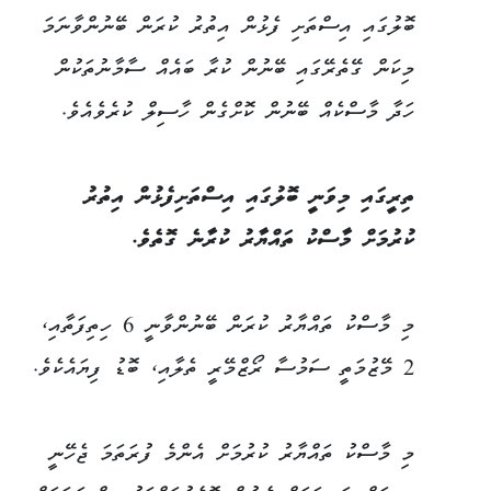
ބޮލުގައި އިސްތަށި ފެޅުން އިތުރު ކުރަން ބޭނުންވާނަމަ
މިކަން ގޭތެރޭގައި ބޭނުން ކުރާ ބައެއް ސާމާނުތަކުން
ހަދާ މާސްކެއް ބޭނުން ކޮށްގެން ހާސިލް ކުރެވެއެވެ.
ތިރީގައި މިވަނީ ބޮލުގައި އިސްތަށިފެޅުން އިތުރު
ކުރުމަށް މާސްކު ތައްޔާރު ކުރާނެ ގޮތެވެ.
މި މާސްކު ތައްޔާރު ކުރަން ބޭނުންވާނީ 6 ހިތިފަތާއި،
2 މޭޒުމަތީ ސަމުސާ ރޯޒްމޭރީ ތެލާއި، ބޮޑު ފިޔައެކެވެ.
މި މާސްކު ތައްޔާރު ކުރުމަށް އެންމެ ފުރަތަމަ ޖެހޭނީ