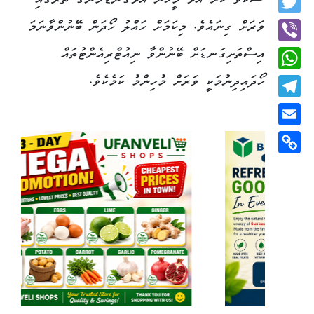
ޝަކުވާ ކޮށް އުޅޭ މީހުން އަޅުގަނޑުމެންގެ ތެރޭގައި
Twitter
ވަރަށް ގިނައެވެ. މިކަމަށް ހައްލު ހޯދަން ބޭނުންވާނަމަ
އިސްތަށިގަނޑަށް ބޭނުންވާ ނިއުޓްރިއެންޓުތައް
Viber
ހޯދައިދިނުމަކީ ވަރަށް މުހިންމު ކަމެކެވެ.
WhatsApp
Telegram
Email
Copy
Link