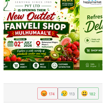
😡
😥
😃
174
113
182