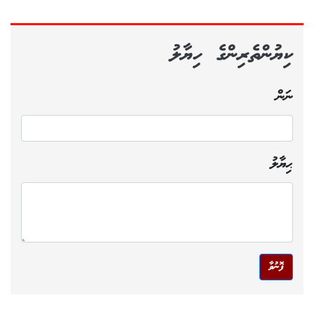
ކިޔުންތެރިންގެ ހިޔާލު
ނަން
ޙިޔާލު
ފޮނުވާ