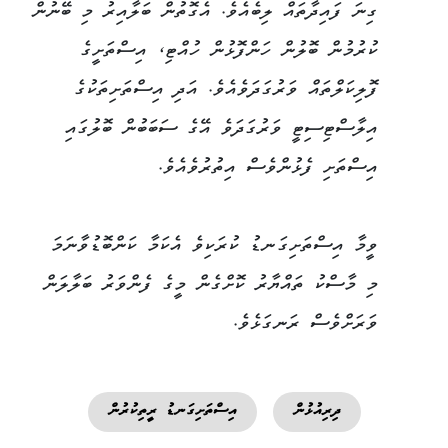
ގިނަ ފައިދާތައް ލިބެއެވެ. އެގޮތުން ބަލާއިރު މި ބޭނުން
ކުރުމުން ބޮލުން ހަންފޮޅުން ހުއްޓި، އިސްތަށީގެ
ފޮލިކަލްތައް ވަރުގަދަވެއެވެ. އަދި އިސްތަށިތަކުގެ
އިލާސްޓިސިޓީ ވަރުގަދަވެ އޭގެ ސަބަބުން ބޮލުގައި
އިސްތަށި ފެޅުންވެސް އިތުރުވެއެވެ.
ވީމާ އިސްތަށިގަނޑު ކުރަކިވެ އެކަމާ ކަންބޮޑުވާނަމަ
މި މާސްކު ތައްޔާރު ކޮށްގެން މީގެ ފެންވަރު ބަލާލަން
ވަރަށްވެސް ރަނގަޅެވެ.
ދިރިއުޅުން
އިސްތަށިގަނޑު ރީތިކުރުން