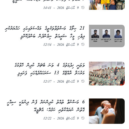
9 އޯގަސްޓު 2026 - 14:41
21 ކިލޯގެ މަސްތުވާތަކެތީގެ މައްސަލައިގައި ހައްޔަރުކުރި
ދިވެހި މީހާ ޝަރީއަތް ނިމެންދެން ބަންދުކޮށްފި
9 އޯގަސްޓު 2026 - 12:54
ވަޠަނީ ޚިދުމަތުގެ 4 ވަނަ ބެޗަށް ކުދިން ހޮވުމުގެ
މަރުހަލާ ރާއްޖޭގެ 13 ސަރަޙައްދެއްގައި ފަށައިފި
9 އޯގަސްޓު 2026 - 12:37
6 މަސްނުވާ ތުއްތު ކުދިންނަށް ފެން ދިނުމަކީ ސިއްހީ
ގޮތުން ނުރައްކާތެރި ކަމެއް: އެޗްޕީއޭ
9 އޯގަސްޓު 2026 - 12:22