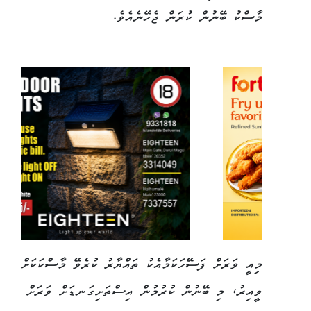
މާސްކު ބޭނުން ކުރަން ޖެހޭނެއެވެ.
މިއީ ވަރަށް ފަސޭހަކަމާއެކު ތައްޔާރު ކުރެވޭ މާސްކަކަށް
ވީއިރު، މި ބޭނުން ކުރުމުން އިސްތަށިގަނޑަށް ވަރަށް