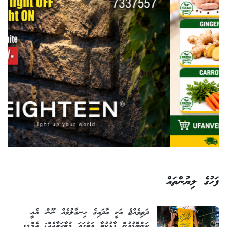
ފަހުގެ ލިޔުންތައް
ދަތިވެއްޖެ އަކީ އާދައިގެ ހިނގާލުމެއް ނޫން؛ އެއީ
ކަންބޮޑުވުން ފާޅުކުރާ ވަރުގަދަ މުޒާހަރާއެއް: އެމްޑީޕީ