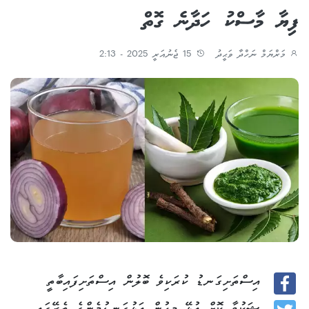
ފިޔާ މާސްކު ހަދާނެ ގޮތް
މަރްޔަމް ނަހްދާ ވަޙީދު
15 ޖެނުއަރީ 2025 - 2:13
އިސްތަށިގަނޑު ކުރަކިވެ ބޮލުން އިސްތަށިފައިބާތީ
Facebook