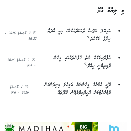
މި ލިޔުމާ ގުޅޭ
އަމިއްލަ ނަފްސާ ވާހަކަދެއްކުން: މިއީ އާދަޔާ
7 އޯގަސްޓު 2026 -
ހިލާފު ކަމެއްތަ؟
16:22
އުފާވެރިކަމެއް ނެތް ގުޅުންތަކުގައި މީހުން
2 އޯގަސްޓު 2026
ދެމިތިބެނީ ކީއްވެ؟
- 9:4
ދޮށީ އުމުރުގެ މީހުންނަށް އަމިއްލަ މިނިވަންކަން
1 އޯގަސްޓު
ދެމެހެއްޓުމަށް އެހީތެރިވެދެވޭނެ ގޮތްތައް
2026 - 9:6
Ad