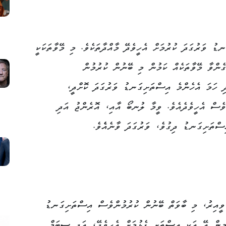
ޑު ވަރުގަދަ ކުރުމަށް އެހީވެދޭ މާއްދާތަކެވެ. މި މޭވާތަކަކީ
ެންވާ މޭވާތަކެއް ކަމުން މި ބޭނުން ކުރުމުން
ި ހަމަ އެހެންމެ އިސްތަށިގަނޑު ވަރުގަދަ ކޮށްދީ،
ްވެސް އެހީވެދެއެވެ. ވީމާ ލުނބޯ އާއި، އޮރެންޖު އަދި
ިސްތަށިގަނޑު ދިގުވެ، ވަރުގަދަ ވާނެއެެވެ.
ް ވީއިރު، މި ބާވަތް ބޭނުން ކުރުމުންވެސް އިސްތަށިގަނޑު