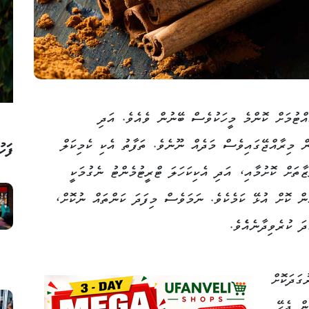
ްޓުމަށް ކޮންމެ މީހަކުވެސް ބޭނުން ވެއެވެ. އަދި
ން މިރާއްޖޭގައިވެސް މަދެއް ނޫނެވެ. ތަފާތު އެކި ކެމިކަލް
ފަހު
ތަށް ކޮށުމާއި، އަދި އެކިކަހަލަ ޓްރީޓުމެންޓު ނެގުމަކީ
ް ކޮށް އުޅޭ ކަމެކެވެ. ނަމަވެސް މިފަދަ ކަންތައް ނުކޮށް،
 ކުރެވިދާނެއެެވެ.
ގަދަކޮށް
ން ޖެހޭ