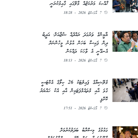
ޚާއްޞަ މަރުކަޒެއް މާލޭގައި ގާއިމުކުރަނީ
7 އޯގަސްޓު 2026 - 18:28
ޔާމީންގެ ވަރުގަދަ ރައްދެއް ޝުޖާއަށް؛ އަދީބު
ދިން ފައިސާ ބަހަން އުޅުނު މީހުންނަށް
އެނގޭނީ އެ ވާހަކަ ދައްކަން
7 އޯގަސްޓު 2026 - 18:13
މެލޭޝިޔާގެ ޕައިލެޓަކު 26 ކިލޯގެ އެކްޓަސީ
ގުޅަ އާއި މެތައެމްފަޓަމިން އާއި އެކު ހައްޔަރު
ކޮށްފި
7 އޯގަސްޓު 2026 - 17:51
ގައުމުގެ މިސްރާބު ބަދަލުކުރުމަށް