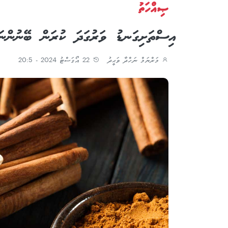
ޞިއްހަތު
އިސްތަށިގަނޑު ވަރުގަދަ ކުރަން ބޭނުންނަމ
މަރްޔަމް ނަހްދާ ވަޙީދު
22 އޯގަސްޓު 2024 - 20:5