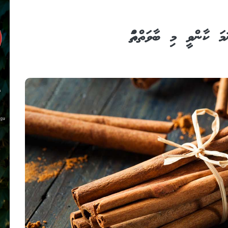
ަ ކާންވީ މި ބާވަތްތައް