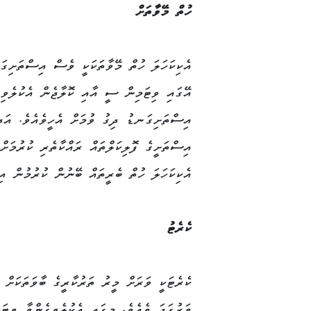
ހުތް މޭވާތަށް
އެކިކަހަލަ ހުތް މޭވާތަކަކީ ވެސް އިސްތަށިގަނ
އޭގައި ވިޓަމިން ސީ އާއި ކޮލާޖެން އެކުލެވިގ
އިސްތަށިގަނޑު ދިގު ވުމަށް އެހީވެއެވެ. އަދ
އިސްތަށީގެ ފޮލިކަލްތައް ރައްކާތެރި ކުރުމަށ
އެކިކަހަލަ ހުތް ބެރީތައް ބޭނުން ކުރުމުން އ
ކެރެޓު
ކެރެޓަކީ ވަރަށް މީރު ތަރުކާރީގެ ބާވަތަކަށ