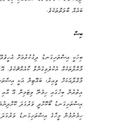
Link
ބައެއް ބާވަތްތަކެވެ.
ބިސް
ބިހަކީ އިސްތަށިގަނޑު ދިގުކުރުމަށް އެހީވެދޭ
މާއްދާތަކެއް އެކުލެވިގެންވާ ކާއެއްޗެކެވެ. އޭ
މާއްދާއަަކަށް ވީއިރު، ބައޮޓިން އަކީ އިސްތަށ
އިތުރުން ބިހުގައި ހިމެނޭ ވިޓަމިން އޭ އާއި
އިސްތަށިގަނޑު ބޯކޮށްދީ ވަރުގަދަ ކޮށްދިނުމަށ
ހިމެނުމުން މީހާގެ އިސްތަށިގަނޑު ވަރުގަދަ ކ