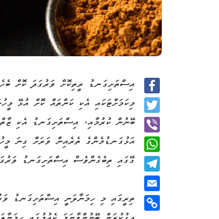
އިސްތަށިގަނޑު ރީތިކޮށް ވަރުގަދަ ކޮށް ބެހެއ
Facebook
މިކަމަށްޓަކައި އެކި ކަންތައް ކޮށް އުޅޭ މީހު
Twitter
ބޭނުން ކުރުމާއި، އިސްތަށިގަނޑު އެކި ޒާތްޒާ
އަޅުގަނޑުމެންގެ ތެރެއިން ވަރަށް ގިނަ މީހުނ
Viber
ގޭގައި ތިބެގެންވެސް އިސްތަށިގަނޑު ވަރުގަދަ
WhatsApp
Telegram
ތިރީގައި މި ހިމަނާލަނީ އިސްތަށިގަނޑު ވަރު
Email
ދިގުކުރަން ބޭނުންވާނަމަ ކެއުމުގައި ހިމަނާލަ
Copy