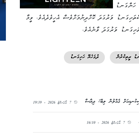
 ހަންގަނޑު
ްތަށިގަނޑު ވަރުގަދަ ކޮށްދިނުމަށްވެސް އެހީވެދެއެވެ. ވީމާ
ަށިގަނޑު ވަރުގަދަ ވާނެއެވެ.
ޑު ރީތިކުރުން
ދުޅަހެޔޮ ހަށިގަނޑު
ިކުނޑިއަށް ގެއްލުން ލިބޭ: ދިރާސާ
7 އޯގަސްޓު 2026 - 19:39
7 އޯގަސްޓު 2026 - 16:10