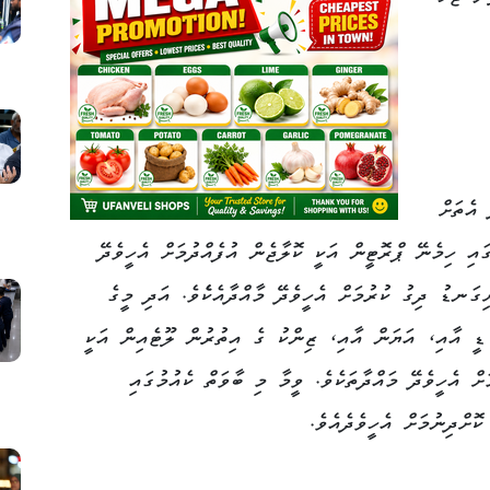
 އެތަށް
ގައި ހިމެނޭ ޕްރޮޓީން އަކީ ކޮލާޖެން އުފެއްދުމަށް އެހީވެދޭ
ިގަނޑު ދިގު ކުރުމަށް އެހީވެދޭ މާއްދާއެކެެވެ. އަދި މީގެ
 ޑީ އާއި، އަޔަން އާއި، ޒިންކު ގެ އިތުރުން ލޫޓެއިން އަކީ
ް އެހީވެދޭ މައްދާތަކެވެ. ވީމާ މި ބާވަތް ކެއުމުގައި
ޮށްދިނުމަށް އެހީވެދެއެވެ.