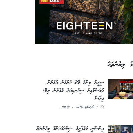
ގެ ލިޔުންތައް
ސީރީޒް ބިންޖް ވޮޗް ކުރުމުން އުމުރުން
ދުވަސްވާއިރު ސިކުނޑިއަށް ގެއްލުން ލިބޭ:
ދިރާސާ
7 އޯގަސްޓު 2026 - 19:39
އިންސާނީ ވަގުފާރީގެ ޝިކާރައަކަށްވާ މީހުންނަށް