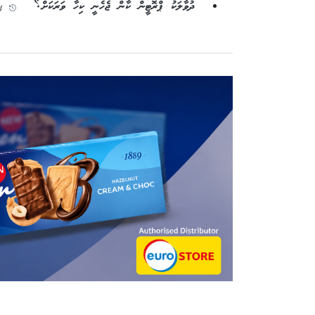
ދުވާލަކު ޕްރޮޓީން ކާން ޖެހެނީ ކިހާ ވަރަކަށް؟
4 އޯގަސްޓު 2026 - 8:54