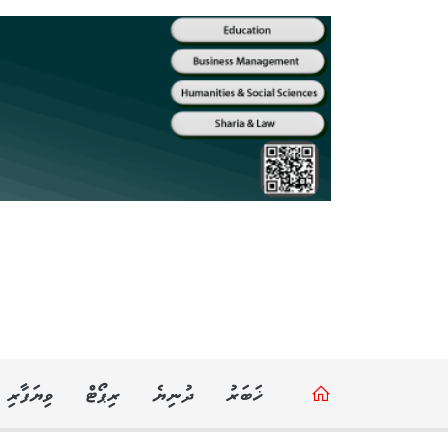
ޚަބަރު
ދުނިޔެ
ރިޕޯޓް
ވިޔަފާރި