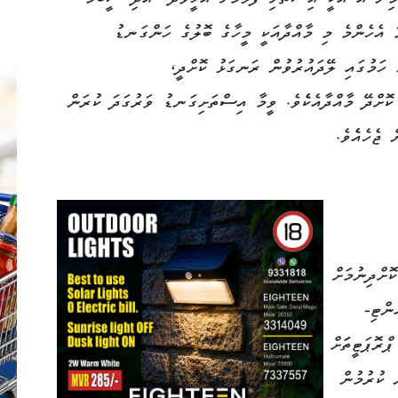
ަމިން އޭ އަކީ އިސްތަށި ފެޅުމަށް އެހީވެދޭ، އަދި ސީބަމް
މަ އެހެންމެ މި މާއްދާއަކީ މީހާގެ ބޮލުގެ ހަންގަނޑު
ެ ހަމުގައި ލޭދައުރުވުން ރަނގަޅު ކޮށްދީ،
ޮށްދޭ މާއްދާއެކެެވެ. ވީމާ އިސްތަށިގަނޑު ވަރުގަދަ ކުރަން
ޖެހެއެެވެ.
ށްދިނުމަށް
ންޓި-
ްރޮޕަޓީތަަށް
 ކުރުމުން