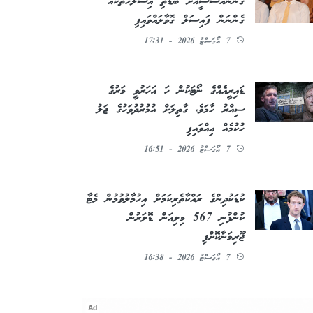
ގާނޫނުއަސާސީއަށް ބޮޑެތި އިސްލާހުތަކެއް
ގެންނަން ފައިސަލް ގޮވާލައްވައިފި
7 އޯގަސްޓު 2026 - 17:31
ޑައިރީއެއްގެ ނޯޓަކުން ހަ އަހަރުވީ މަރުގެ
ސިއްރު ހާމަވެ، ގާތިލަށް އުމުރުދުވަހުގެ ޖަލު
ހުކުމެއް އިއްވައިފި
7 އޯގަސްޓު 2026 - 16:51
ކުޑަކުދިންގެ ރައްކާތެރިކަމަށް އިހުމާލުވުމުން މެޓާ
ކުންފުނި 567 މިލިއަން ޑޮލަރުން
ޖޫރިމަނާކޮށްފި
7 އޯގަސްޓު 2026 - 16:38
Ad