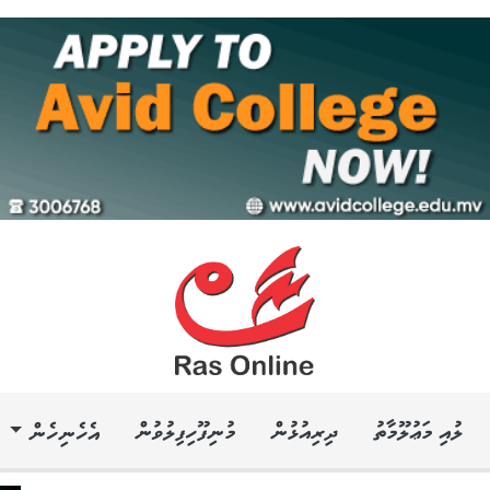
ލުއި މަޢުލޫމާތު
ދިރިއުޅުން
މުނިފޫހިފިލުވުން
އެހެނިހެން