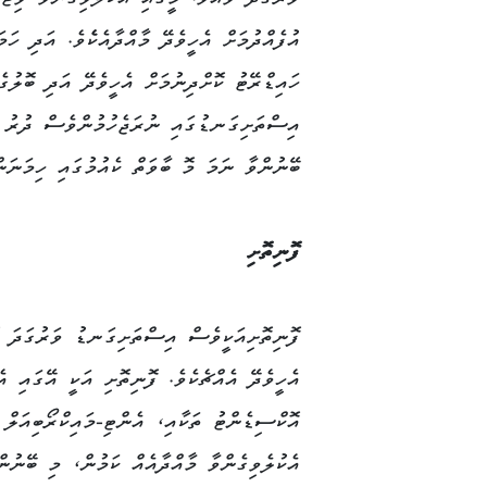
ވަރުގަދަ ވެއެވެ. މީގައި އެކުލެވިގެންވާ ވިޓ
އުފެއްދުމަށް އެހީވެދޭ މާއްދާއެކެެވެ. އަދި ހަ
ހައިޑްރޭޓު ކޮށްދިނުމަށް އެހީވެދޭ އަދި ބޮލުގ
އިސްތަށިގަނޑުގައި ނުރަޖެހުމުންވެސް ދުރު ކ
ބޭނުންވާ ނަމަ މޮ ބާވަތް ކެއުމުގައި ހިމަނަން 
ފޮނިތޮށި
ފޮނިތޮށިއަކީވެސް އިސްތަށިގަނޑު ވަރުގަދަ ކޮ
އެހީވެދޭ އެއްޗެކެވެ. ފޮނިތޮށި އަކީ އޭގައި އެ
އޮކްސިޑެންޓު ތަކާއި، އެންޓި-މައިކްރޯބިއަލް ޕ
އެކުލެވިގެންވާ މާއްދާއެއް ކަމުން، މި ބޭނުން