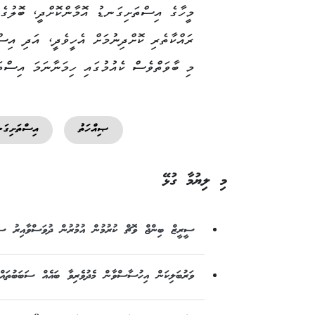
މީހާގެ އިސްތަށިގަނޑު އޮމާންކޮށްދީ، ބޮލުގެ
ރައްކާތެރި ކޮށްދިނުމަށް އެހީވެދީ، އަދި އިސ
މި ބާވަތްވެސް ކެއުމުގައި ހިމަނާނަމަ އިސްތ
ޞިއްހަތު
އިސްތަށިގަނ
މި ލިޔުމާ ގުޅޭ
ސީރީޒް ބިންޖް ވޮޗް ކުރުމުން އުމުރުން ދުވަސްވާއިރު ސ
ވަރުބަލިކަން އިހުސާސްވާން މެދުވެރިވާ ބައެއް ސަބަބުތައް