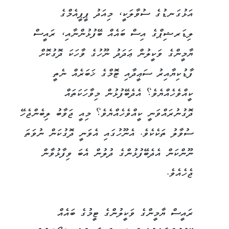
އަޅުގަނޑުގެ ސުވާލަކީ، މިއަދު ޕީޕީއެމްގެ
ލިޑަރޝިޕްގެ އިސް ބައެއް ބޭފުޅުންނާއި، ރައީސް
ޔާމީންގެ ވަކީލުން ޢަދަދު ނޫހުގެ ވާހަކަ ދޮގުކޮށް
ފާޑުކިޔާއިރު ސަޢީދާއި ޓޮމްގެ ޚަބަރެއް ނެތީ
ކީއްވެހެއްޔެވެ؟ އެދެބޭފުޅުން މިވާހަކަތައް
ދޮގުނުރައްވަނީ ކީއްވެހެއްޔެވެ؟ މިއީ ޖަވާބު ލިބެންޖެހޭ
ސުވާލު ތަކެކެވެ. އެނޫހުގައި އެވަނީ ދޮގުކަން ނުވަތަ
ނޫންކަން އެދެބޭފުޅުންގެ ދުލުން އެބަ ވިފާޅުވާން
ޖެހެއެވެ.
ރައީސް ޔާމީންގެ ވަކީލުންގެ ޓީމުގެ ބައެއް