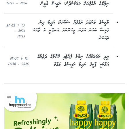
ނިޒާމެއް ރާއްޖެއަށް ކަމަކުނުދާނެ: ރައީސް ޔާމީން
2026 - 21:45
ޔާމީންގެ ވަރުގަދަ ރައްދެއް ޝުޖާއަށް؛ އަދީބު ދިން
7 އޯގަސްޓު
ފައިސާ ބަހަން އުޅުނު މީހުންނަށް އެނގޭނީ އެ ވާހަކަ
2026 -
18:13
ދައްކަން
ރީތި ލަވަޔަކާއެކު ނިމާލް ފެއްޓެވި ކޮކާލުގެ ދަތުރުގެ
6 އޯގަސްޓު
އަމާޒަކީ ޕާޓީގެ ނައިބު ރައީސްގެ މަޤާމް
2026 - 16:30
Ad