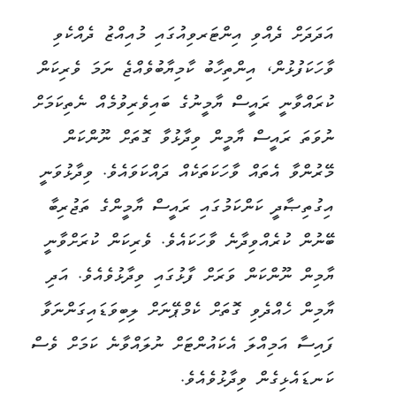
އަދަދަށް ދެއްވި އިންޓަރވިއުގައި މުއިއްޒު ދެއްކެވި
ވާހަކަފުޅުން، އިންތިހާބު ކާމިޔާބުވެއްޖެ ނަމަ ވެރިކަން
ކުރައްވާނީ ރައީސް ޔާމީނުގެ ބައިވެރިވުމެއް ނެތިކަމަށް
ނުވަތަ ރައީސް ޔާމީން ވިދާޅުވާ ގޮތަށް ނޫންކަން
މޭރުންވާ އެތައް ވާހަކަތަކެއް ދައްކަވައެވެ. ވިދާޅުވަނީ
އިގުތިޞާދީ ކަންކަމުގައި ރައީސް ޔާމީންގެ ތަޖުރިބާ
ބޭނުން ކުރެއްވިދާނެ ވާހަކައެވެ. ވެރިކަން ކުރަށްވާނީ
ޔާމިން ނޫންކަން ވަރަށް ފާޅުގައި ވިދާޅުވެއެވެ. އަދި
ޔާމިން ހެއްދެވި ގޮތަށް ކެމްޕޭނަށް ލިބިވަޑައިގަންނަވާ
ފައިސާ އަމިއްލަ އެކައުންޓަށް ނުލައްވާނެ ކަމަށް ވެސް
ކަނޑައެޅިގެން ވިދާޅުވެއެވެ.