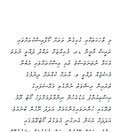
މި ވާހަކަތަކާއި ގުޅިގެން ވަރަށް ކޯފާއިސްކުރަށްވައި
ރައީސް ޔާމީން ޑރ. މުއިއްޒަށް ރައްދު ދެއްވީ ނުވަތަ
އެކަމާ ނުތަނަވަސްވެ ރުޅި އިސްކުރަށްވައި އެބުނާ
މެސެޖެއް ދެއްވީ ވ. އާރަށް ކުއްޔަށް ދިނުމުގެ
ތެރެއިން ރިޝްވަތު ނެންގެވި މައްސަލައިގެ
އިސްތިއުނާފު އަޑުއެހުން ނިންމާލުމަށްފަހު ކޯޓު ރޫމު
ތެރޭގައި ހުންނަވައިގެންކަމަށް އަދަދު ނޫހުން ބުނެއެވެ.
އަދަދަށް އެކަން އެނގުނީ އެވަގުތު ކޯޓުރޫމުގައި