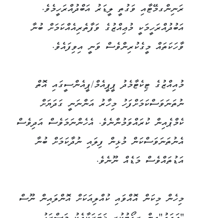
ރަނިންގމޭޓާއި ވަގުތީ ލީޑަރު އަބްދުއްރަހީމެވެ.
އަބުދުއްރަހީމަކީ މުޢިއްޒުގެ ވަފާތެރިއެއްކަމަށް ބުނާ
ވާހަކަތައް މީގެކުރިންވެސް ވަނީ އިވިފައެވެ.
މުއިއްޒުގެ ޓިކެޓާމެދު ޕީޕީއެމް/ޕީއެންސީގައި އޮތް
ނުތަނަވަސްކަމަށްފަހު މިހާރު އަންނަނީ ގަދަޔަށް
ކެމްޕެއިން ކުރައްވަމުންނެވެ. އެހެންނަމަވެސް އަދިވެސް
އެނުތަނަވަސްކަން މުޅިން ފިލައި ނުދާކަމަށް ބުނާ
އަޑުތައްވެސް މަޑެއް ނޫނެވެ.
މިހެން މިކަން އޮއްވައި ކުއްލިއަކަށް އޮންލައިން ނޫސް