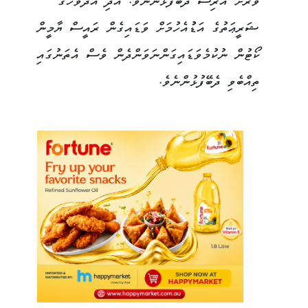
ވަރަށް އަރިސް ދެބޭފުޅުންނެވެ. އަދި އެދުވަހުގެ
ޝަރީޢަތުގެ އަޑުުއެހުމަށް ވަޑައިގެން ރައީސް ޔާމީން
ކޯޓުން ނުކުމެވަޑައިގަންނަވަންދެން ވެސް އެތަނުގައި
ތިއްބެވި ދެބޭފުޅުންނެވެ.