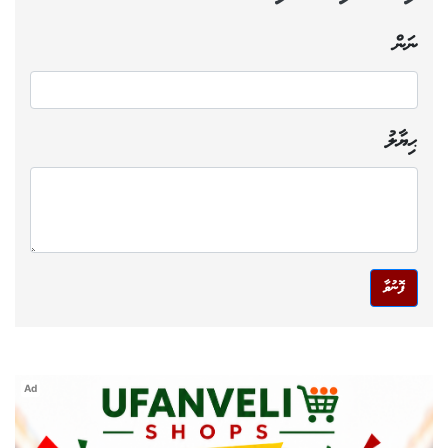
ނަން
ޙިޔާލު
ފޮނުވާ
Ad