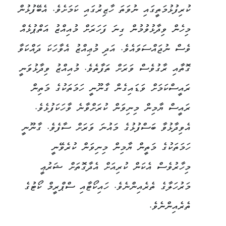
ކުރިފުޅުމަތީގައި ނުވަތަ ހާޒިރުގައި ކަމަށެވެ. އެބޭފުޅުން
މިހެން ވިދާޅުވުމުން ގިނަ ފަހަރަށް މުއިއްޒު އަތްޕުޅެއް
ވެސް ނުޖައްސަވައެވެ. އަދި މުޢިއްޒު އެވާހަކަ ދައްކަވާ
ގޮތާއި ރާގުވެސް ވަރަށް ތަފާތެވެ. މުއިއްޒު ވިދާޅުވަނީ
ރައީސްކަމަށް ވަޑައިގެން ގާނޫނީ ހަމަތަކުގެ މަތިން
ރައީސް ޔާމިން މިނިވަން ކުރަށްވާނެ ވާހަކަފުޅެވެ.
އެވިދާޅުވާ ބަސްފުޅުގެ މައުނަ ވަރަށް ސާފެވެ. ގާނޫނީ
ހަމަތަކުގެ މަތީން ޔާމިން މިނިވަން ކުރެވޭނީ
މިހާރުވެސް އެކަން ކުރިއަށް އެދާގޮތަށް ޝަރުޢީ
މަރުހަލާގެ ތެރެއިންނެވެ. ހައިކޯޓާއި ސްޕްރީމް ކޯޓުގެ
ތެރެއިންނެވެ.