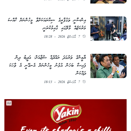
އިންސާނީ ވަގުފާރީގެ ޝިކާރައަކަށްވާ މީހުންނަށް ޚާއްޞަ
މަރުކަޒެއް މާލޭގައި ގާއިމުކުރަނީ
7 އޯގަސްޓު 2026 - 18:28
ޔާމީންގެ ވަރުގަދަ ރައްދެއް ޝުޖާއަށް؛ އަދީބު ދިން
ފައިސާ ބަހަން އުޅުނު މީހުންނަށް އެނގޭނީ އެ ވާހަކަ
ދައްކަން
7 އޯގަސްޓު 2026 - 18:13
Ad