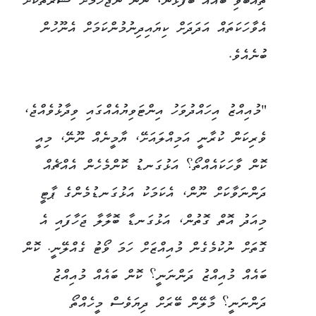
ތިއްބެވި ބައެއް ބޭފުޅުން، ނަން ނުޖެހުމަށް ޝަރުތުކޮށް
އެވާހަކަތައް އަދަދަށް ކިޔައިދިނުމުންކަމަށް އެނޫހުން
ބުނެއެވެ.
"މުއިއްޒު އިހައްދުވަހު އިންޓަވިޔުއެއްގައި ވިދާޅުވެއްޖެ،
ވެރިކަން ކުރާނީ އަމިއްލައަށޭ، ޔާމީނެއް ނޫނޭ، މިއީ
ކޮން ވާހަކައެއްތޯ؟ އަޅުގަނޑު ކޮންމެހެން އެއްޗެއް
ދަންނަވާކަށް ނޫން، އެކަމަކު އަޅުގަނޑުމެންގެ ޕާޓީ
މިއަދު އޮތް ގޮތުން، އަޅުގަނޑާ ބޮލާލާ ޖަހާފައި އެ
ގޮތަށް ނުކުމެގެން މުއިއްޒަށް ހަމަ ވޯޓު ގެއްލޭނީ. ކޮން
ބައެއް މުއިއްޒު ދަންނަނީ؟ ކޮން ބައެއް މުއިއްޒު
ދަންނަނީ؟ މާލޭން ބޭރަށް ދިޔަވެސް މީހެއްތޯ