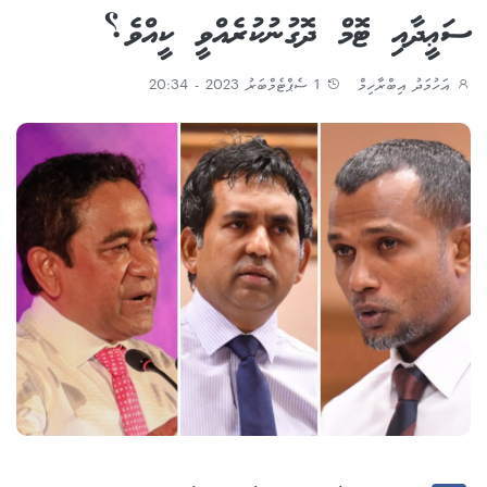
ސަޢީދާއި ޓޮމް ދޮގުނުކުރެއްވީ ކީއްވެ؟
އަހުމަދު އިބްރާހިމް
1 ސެޕްޓެމްބަރު 2023 - 20:34