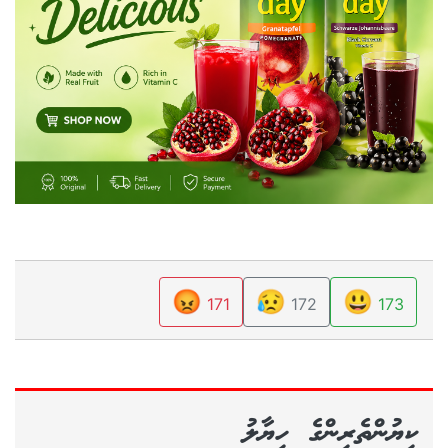
😡
😥
😃
171
172
173
ކިޔުންތެރިންގެ ހިޔާލު