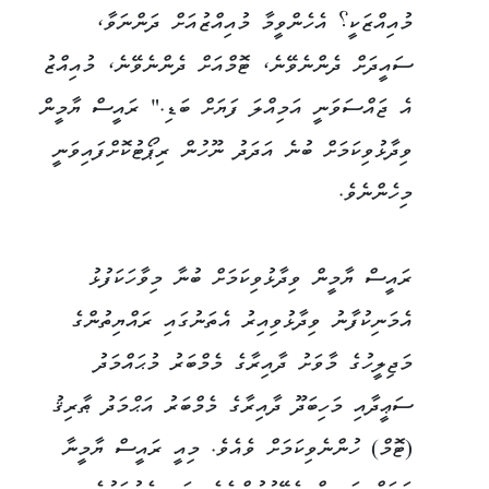
މުއިއްޒަކީ؟ އެހެންވީމާ މުއިއްޒުއަށް ދަންނަވާ،
ސައީދަށް ދެންނެވޭނެ، ޓޮމްއަށް ދެންނެވޭނެ، މުއިއްޒު
އެ ޖައްސަވަނީ އަމިއްލަ ފަޔަށް ބަޑި." ރައީސް ޔާމީން
ވިދާޅުވިކަމަށް ބުނެ އަދަދު ނޫހުން ރިޕޯޓުކޮށްފައިވަނީ
މިހެންނެވެ.
ރައީސް ޔާމީން ވިދާޅުވިކަމަށް ބުނާ މިވާހަކަފުޅު
އެމަނިކުފާނު ވިދާޅުވިއިރު އެތަނުގައި ރައްޔިތުންގެ
މަޖިލީހުގެ މާވަށު ދާއިރާގެ މެމްބަރު މުޙައްމަދު
ސަޢީދާއި މަހިބަދޫ ދާއިރާގެ މެމްބަރު އަޙްމަދު ޠާރިޤު
(ޓޮމް) ހުންނެވިކަމަށް ވެއެވެ. މިއީ ރައީސް ޔާމީނާ