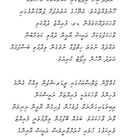
"އަދަދު"އިން ރިޕޯޓުކުރި ޚަބަރަކާއެކު މަސްރަޙު
ހޫނުވެއްޖެއެވެ. އެނޫހުގެ އެތެރެފުށް ޕުރޮގުރާމުގައި
ވާހަކަދައްކަވަމުން ޑރ. މުއިއްޒު ދެއްކެވި
ވާހަކަފުޅަކަށް ރައީސް ޔާމީން ދެއްވި ކަމަށްބުނާ
ރައްދެއް ނުވަތަ ހިތްޕުޅާ ނުވެގެން ވިދާޅުވި ބަސްފުޅެއް
އަދަދު ނޫހުން ރިޕޯޓު ކުރިއެވެ.
ކެމްޕޭން ޖަލްސާތަކުގައި ލީޑަރޝުޕުން ވިއްކާ އެންމެ
މުހިންމު ވާހަކައަކީ މުއިއްޒަށް ރައީސްކަން
ލިބިވަޑައިގަންނަވާ ދުވަހުން ފެށިގެން ޔާމީން މިނިވަން
ވާނެ ވާހަކައެވެ. ބައެއް ބޭފުޅުން ވިދާޅުވަނީ މުއިއްޒު
ވެރިކަމުގެ ހުވައި ކުރަށްވާނީވެސް ރައީސް ޔާމިންގެ