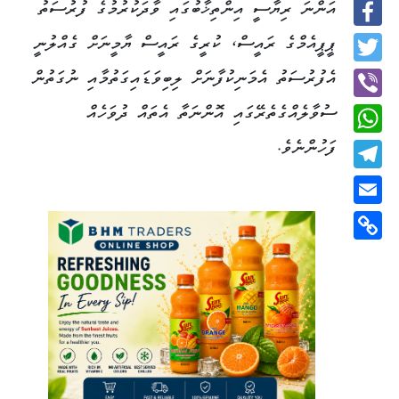
އަންނަ ރިޔާސީ އިންތިޚާބުގައި ވާދަކުރުމުގެ ފުރުސަތު
Facebook
ޕީޕީއެމްގެ ރައީސް، ކުރީގެ ރައީސް ޔާމީނަށް ގެއްލުނީ
Twitter
އެފުރުސަތު އެމަނިކުފާނަށް ލިބިވަޑައިގަތުމާއި ނުގަތުން
ސުވާލެއްގެތެރޭގައި އޮންނަތާ އެތައް ދުވަހެއް
Viber
ފަހުންނެވެ.
WhatsApp
Telegram
Email
Copy
Link