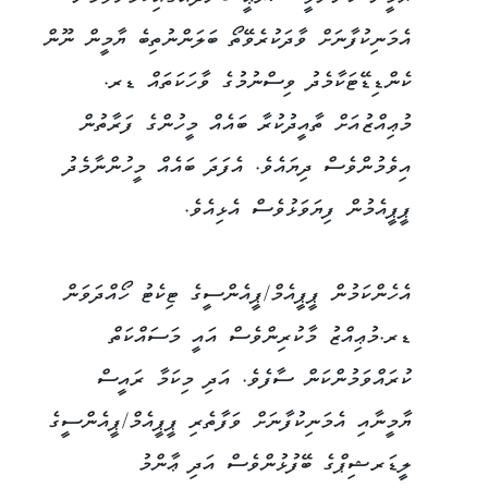
އެމަނިކުފާނަށް ވާދަކުރެވޭތޯ ބަލަންނުތިބެ ޔާމީން ނޫން
ކެންޑިޑޭޓަކާމެދު ވިސްނުމުގެ ވާހަކަތައް ޑރ.
މުޢިއްޒުއަށް ތާއީދުކުރާ ބައެއް މީހުންގެ ފަރާތުން
އިވެމުންވެސް ދިޔައެވެ. އެފަދަ ބައެއް މީހުންނާމެދު
ޕީޕީއެމުން ފިޔަވަޅުވެސް އެޅިއެވެ.
އެހެންކަމުން ޕީޕީއެމް/ޕީއެންސީގެ ޓިކެޓު ހޯއްދަވަން
ޑރ.މުޢިއްޒު މާކުރިންވެސް އައީ މަސައްކަތް
ކުރައްވަމުންކަން ސާފެވެ. އަދި މިކަމާ ރައީސް
ޔާމީނާއި އެމަނިކުފާނަށް ވަފާތެރި ޕީޕީއެމް/ޕީއެންސީގެ
ލީޑަރޝިޕްގެ ބޭފުޅުންވެސް އަދި ޢާންމު