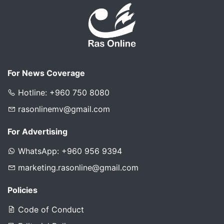
For News Coverage
Hotline: +960 750 8080
rasonlinemv@gmail.com
For Advertising
WhatsApp: +960 956 9394
marketing.rasonline@gmail.com
Policies
Code of Conduct