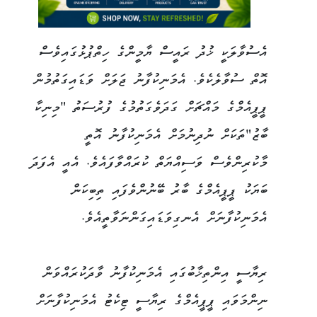
އެސުވާލަކީ ޚުދު ރައީސް ޔާމީންގެ ހިތްޕުޅުގައިވެސް
އޮތް ސުވާލެކެވެ. އެމަނިކުފާނު ޖަލަށް ވަޑައިގަތުމުން
ޕީޕީއެމްގެ މައްޗަށް ގަދަވެގަތުމުގެ ފުރުސަތު "މިނިކާ
ބާޒު"ތަކަށް ނުދިނުމަށް އެމަނިކުފާނު އޮތީ
މާކުރިންވެސް ވަސިއްޔަތް ކުރައްވާފައެވެ. އެއީ އެފަދަ
ބަޔަކު ޕީޕީއެމްގެ ބާރު ބޭނުންވެފައި ތިބިކަން
އެމަނިކުފާނަށް އެނގިވަޑައިގަންނަވާތީއެވެ.
ރިޔާސީ އިންތިޚާބުގައި އެމަނިކުފާނު ވާދަކުރައްވަން
ނިންމަވައި ޕީޕީއެމްގެ ރިޔާސީ ޓިކެޓު އެމަނިކުފާނަށް