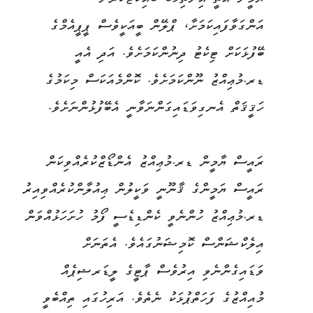
އަންގަވާފައިކަމަށާ، ޕްލޭން ބީއަކީވެސް ޕީޕީއެމްގެ
ބޭފުޅަކަށް ޓިކެޓު ދިނުންކަމަށެވެ. އަދި އެއީ
ޑރ.މުޢިއްޒު ނޫންކަމަށެވެ. ކޮންމެއަކަސް މިކަމުގެ
ހަޤީޤަތް އެނގިވަޑައިގަންނަވާނީ އެބޭފުޅުންނަށެވެ.
ރައީސް ޔާމީން ޑރ.މުޢިއްޒު އެންޑޯޒްކުރެއްވިކަން
ރައީސް ޔަމީންގެ ޤާނޫނީ ވަކީލުން ޢިއުލާންކުރެއްވިއިރު
ޑރ.މުޢިއްޒު ހުންނެވީ ކެންޑިޑެސީ ފޯމު ހުށަހަޅުއްވަން
އިލެކްޝަންސް ކޮމިޝަނުގައެވެ. އެތަނަށް
ވަޑައިގެންނެވި އިރުވެސް ޕާޓީގެ ލީޑަރޝިޕެއް
މުއިއްޒުގެ ފަހަތްޕުޅަކު ނެތެވެ. އަރިހުގައި ތިއްބެވީ