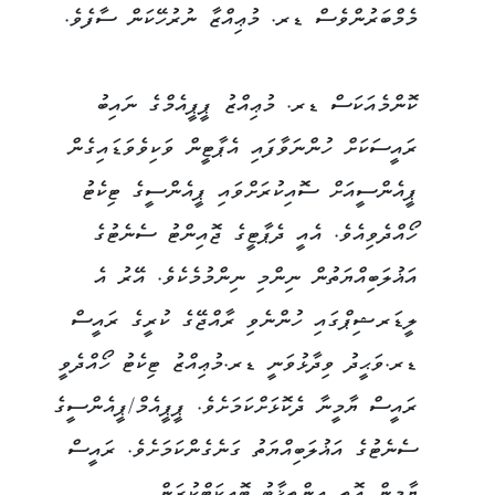
މެމްބަރުންވެސް ޑރ. މުޢިއްޒާ ނުރުހޭކަން ސާފެވެ.
ކޮންމެއަކަސް ޑރ. މުޢިއްޒު ޕީޕީއެމްގެ ނައިބު
ރައީސަކަށް ހުންނަވާފައި އެޕާޓީން ވަކިވެވަޑައިގެން
ޕީއެންސީއަށް ސޮއިކުރަށްވައި ޕީއެންސީގެ ޓިކެޓު
ހޯއްދެވިއެވެ. އެއީ ދެޕާޓީގެ ޖޮއިންޓު ސެނެޓުގެ
އަޣުލަބިއްޔަތުން ނިންމި ނިންމުމެކެވެ. އޭރު އެ
ލީޑަރޝިޕްގައި ހުންނެވި ރާއްޖޭގެ ކުރީގެ ރައީސް
ޑރ.ވަޙީދު ވިދާޅުވަނީ ޑރ.މުޢިއްޒު ޓިކެޓު ހޯއްދެވީ
ރައީސް ޔާމީނާ ދެކޮޅަށްކަމަށެވެ. ޕީޕީއެމް/ޕީއެންސީގެ
ސެނެޓުގެ އަޣުލަބިއްޔަތު ގަނެގެންކަމަށެވެ. ރައީސް
ޔާމީން އޮތީ އިންތިޚާބު ބޮއިކަޓްކުރަން