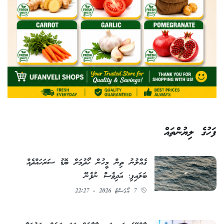
ފަހުގެ ލިޔުންތައް
ގެއްލުނު ތިން މީހުން ހޯދުމަށް ބޮޑު ސަރަހައްދެއް
ބަލައިފި؛ އަދިވެސް ނުފެނޭ
7 އޯގަސްޓު 2026 - 22:27