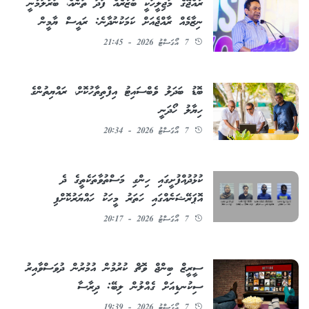
ރާއްޖޭގެ މަޖިލީހަކީ ބާޒާރެއް ފަދަ ތަނެއް، ބަރުލަމާނީ
ނިޒާމެއް ރާއްޖެއަށް ކަމަކުނުދާނެ: ރައީސް ޔާމީން
7 އޯގަސްޓު 2026 - 21:45
ބޮޑު ބަދަލު ވެބްސައިޓު އިފްތިތާހުކޮށް، ރައްޔިތުންގެ
ހިޔާލު ހޯދަނީ
7 އޯގަސްޓު 2026 - 20:34
ކުޅުދުއްފުށީގައި ހިންގި މަސްތުވާތަކެތީގެ ދެ
އޮޕަރޭޝަނެއްގައި ހަތަރު މީހަކު ހައްޔަރުކޮށްފި
7 އޯގަސްޓު 2026 - 20:17
ސީރީޒް ބިންޖް ވޮޗް ކުރުމުން އުމުރުން ދުވަސްވާއިރު
ސިކުނޑިއަށް ގެއްލުން ލިބޭ: ދިރާސާ
7 އޯގަސްޓު 2026 - 19:39