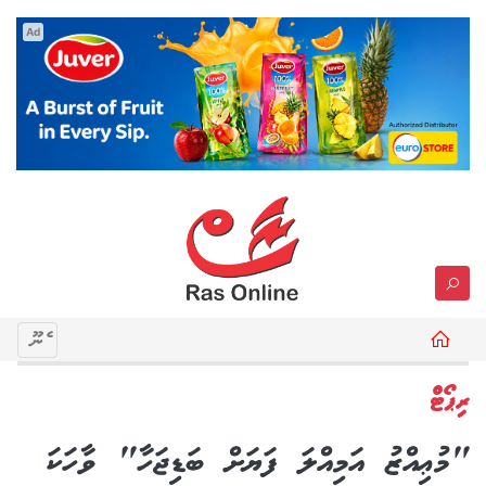
Ad
މެނޫ
ރިޕޯޓް
"މުޢިއްޒު އަމިއްލަ ފަޔަށް ބަޑިޖަހާ" ވާހަކަ