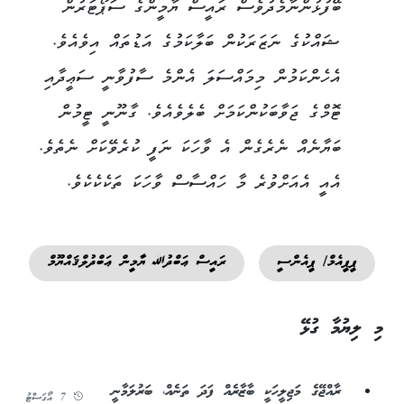
ބޭފުޅުންނާމެދުވެސް ރައީސް ޔާމީންގެ ސަޕޯޓަރުން
ޝައްކުގެ ނަޒަރަކުން ބަލާކަމުގެ އަޑުތައް އިވެއެވެ.
އެހެންކަމުން މިމައްސަލަ އެންމެ ސާފުވާނީ ސަޢީދާއި
ޓޮމްގެ ޖަވާބަކުންކަމަށް ބެލެވެއެވެ. ގާނޫނީ ޓީމުން
ބަޔާނެއް ނެރެގެން އެ ވާހަކަ ނަފީ ކުރެވޭކަށް ނެތެވެ.
އެއީ އެއަށްވުރެ މާ ހައްސާސް ވާހަކަ ތަކެކެކެވެ.
ޕީޕީއެމް/ ޕީއެންސީ
ރައީސް ޢަބްދުﷲ ޔާމީން ޢަބްދުލްޤައްޔޫމް
މި ލިޔުމާ ގުޅޭ
ރާއްޖޭގެ މަޖިލީހަކީ ބާޒާރެއް ފަދަ ތަނެއް، ބަރުލަމާނީ
7 އޯގަސްޓު