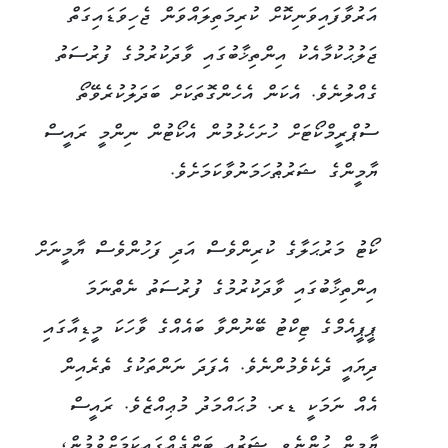
އަރުވާފައިވަނިކޮށް ކުރިމަތިލައްވަން ޖެހިވަޑައިގަތް
ޖަލުޙުކުމާއެކު އިންތިޚާބުގައި ވާދަކުރުމުގެ ފުރުސަތު
ގެއްލުނެވެ. އެކަން އެހެންގޮތަކަށް ބަދަލުކުރެވޭތޯ
ސުޕްރީމްކޯޓަށް ހުށަހެޅުމުން އެކޯޓުން ނިންމީ ރައީސް
ޔާމީންގެ ޝަރުޠުހަމަނުވާކަމަށެވެ.
ކޯޓު މަރުޙަލާގެ ކުރިންވެސް އަދި ފަހުންވެސް ޔާމީނަށް
އިންތިޚާބުގައި ވާދަކުރުމުގެ ފުރުސަތު ނެތްނަމަ
ޕީޕީއެމްގެ ޓިކްޓު ބޭނުންވާ ބައެއްގެ ވާހަކަ މީޑިއާގައި
ދިޔައީ ދެކެވެމުންނެވެ. އެފަދަ ނަންތަކުގެ ތެރެއިން
އެއް ނަމަކީ ޑރ. މުޙައްމަދު މުޢިއްޒެވެ. ރައީސް
ޔާމީން ހުންނެވީ ޝަރުޢީ ބަންދެއްގައިކަމަށްވުމުން،