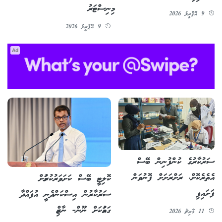
މިނިސްޓަރު
9 އޭޕްރީލު 2026
9 އޭޕްރީލު 2026
Ad
ސަރުކާރުގެ ކުންފުނިން ބޭސް
އެތެރެކޮށް، ރަށްރަށަށް ފޮނުވަން
ކޮލިޓީ ބޭސް ކަށަވަރުކުރުމަށް
ފަށައިފި
ސަރުކާރުން އިސްކަންދެނީ އުފައްދާ
ގައުމަކަށް ނޫން- ނާޒިމް
11 މާރިޗު 2026