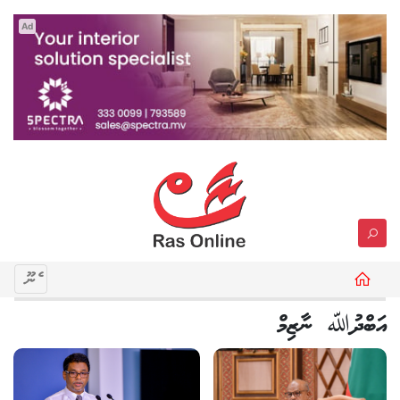
Ad
މެނޫ
އަބްދުﷲ ނާޒިމް