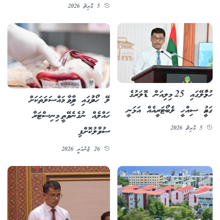
5 މާރިޗު 2026
ހުޅުމާލޭގައި 25 މިލިއަން ޑޮލަރުގެ
ލޭ ހޯދުމުގައި ދިމާވާ މައްސަލަތަކަށް
ގައުމީ ސިއްހީ ލެބޯޓަރީއެއް އަޅަނީ
ހައްލެއް ނުގެނެވޭތީ މިނިސްޓަރާ
5 މާރިޗު 2026
ސުވާލުކޮށްފި
26 ޖެނުއަރީ 2026