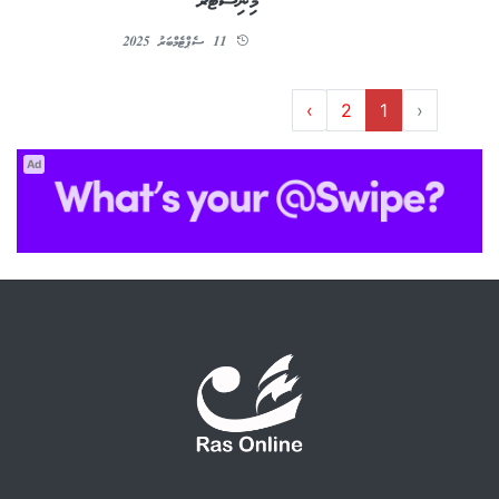
މިނިސްޓަރ
11 ސެޕްޓެމްބަރު 2025
›
2
1
‹
Ad