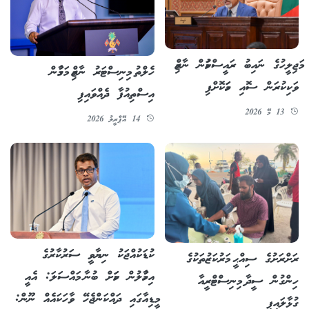
މަޖިލީހުގެ ނައިބު ރައީސްކަމުން ނާޒިމް
ހެލްތު މިނިސްޓަރު ނާޒިމް މަގާމުން
ވަކިކުރަން ސޮއި ހަމަކޮށްފި
އިސްތިއުފާ ދެއްވައިފި
13 މޭ 2026
14 އޭޕްރީލު 2026
ކުޑަކުއްޖަކު ނިޔާވީ ސަރުކާރުގެ
ރަށްރަށުގެ ސިއްޙީ މަރުކަޒުތަކުގެ
އިހުމާލުން ކަމަށް ބުނާ މައްސަލަ: އެއީ
ހިންގުން ސީދާ މިނިސްޓްރީއާ
މީޑިއާގައި ދައްކަންޖެހޭ ވާހަކައެއް ނޫން:
ގުޅާލައިފި