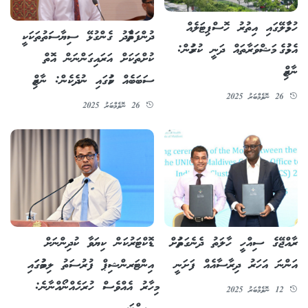
ހުޅުމާލޭގައި އިތުރު ހޮސްޕިޓަލެއް
ދުންފަތާމެދު ގެންގުޅޭ ސިޔާސަތުތަކަކީ
އެޅުމުގެ މަޝްވަރާތައް ދަނީ ކުރަމުން:
ކުށްތަކަށް އަރައިގަންނަން އޮތް
ނާޒިމް
ސަބަބެއް ކަމުގައި ނުދެކެން: ނާޒިމް
26 ނޮވެމްބަރު 2025
26 ނޮވެމްބަރު 2025
ރާއްޖޭގެ ސިއްހީ ހާލަތު ދެނެގަތުމަށް
ޑޮކްޓަރުކަން ކިޔަވާ ކުދިންނަށް
އަންނަ އަހަރު ދިރާސާއެއް ފަށަނީ
އިންޓަރންޝިޕް ފުރުސަތު ލިބުމުގަައި
މިހާރު އެއްވެސް ހުރަހެއްނޯއްނާނެ:
12 ނޮވެމްބަރު 2025