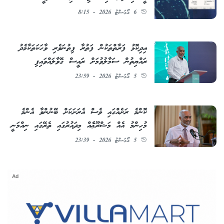
6 އޯގަސްޓު 2026 - 8:15
އިދިކޮޅު ފަރާތްތަކުން ފަތުރާ ފިތުނަވެރި ވާހަކަތަކާމެދު
ރައްޔިތުން ސަމާލުވުމަށް ރައީސް ގޮވާލައްވައިފި
5 އޯގަސްޓު 2026 - 23:59
ކޮންމެ ރަށެއްގައި ވެސް އެރަށަކަށް ބޭނުންވާ އެންމެ
މުހިންމު އެއް މަޝްރޫޢެެއް މިދައުރުގައި ތެރޭގައި ނިއްމަނީ
5 އޯގަސްޓު 2026 - 23:39
Ad