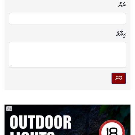
ނަން
ޙިޔާލު
ފޮނުވާ
Ad