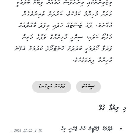
ވިޓަމިންތަކާއި މިނަރަލްސް ހަމައަށް ލިބޭތޯ ބެލުމަކީ
ވަރަށް މުހިންމު ކަމެކެވެ. ބަރުދަން ލުއިނުވެގެން
އުޅޭނަމަ، ލޭގެ ޓެސްޓެއް ހަދައި މިފަދަ މާއްދާއެއް
މަދުތޯ ބަލައި، ސިއްހީ މާހިރެއްގެ ލަފާގެ މަތިން
ފަރުވާ ހޯދުމަކީ ބަރުދަން ކޮންޓްރޯލް ކުރުމަށް އެޅޭނެ
މުހިންމު ފިޔަވަޅެކެވެ.
ޞިއްހަތު
ދުޅަހެޔޮ ހަށިގަނޑު
މި ލިޔުމާ ގުޅޭ
ދުވާލަކު ޕްރޮޓީން ކާން ޖެހެނީ ކިހާ
4 އޯގަސްޓު 2026 -