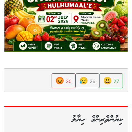
😡
😥
😃
30
26
27
ކިޔުންތެރިންގެ ހިޔާލު