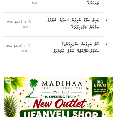
ވަރަކަށް؟
8:54
ޑައިޓް ސޯޑާ ބުއިމުން ހަނދާން ނެތުމުގެ
3 އޯގަސްޓު 2026
ބައްޔަށް މަގުފަހިވޭތަ؟
- 9:40
ހާޓް ބައިޕާސް ސާޖަރީއަށްފަހު
2 އޯގަސްޓު 2026
ސަމާލުކަންދޭންޖެހޭ ކާނާގެ ބާވަތްތައް
- 8:58
Ad