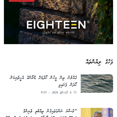
ފަހުގެ ލިޔުންތައް
ގެއްލުނު ތިން މީހުން ހޯދުމަށް ޑްރޯންގެ އެހީތެރިކަން
ހޯދަން ފަށައިފި
6 އޯގަސްޓު 2026 - 9:55
"މުސާރަ ނަންގަވައިގެން ތިއްބެވި ވެރިންގެ