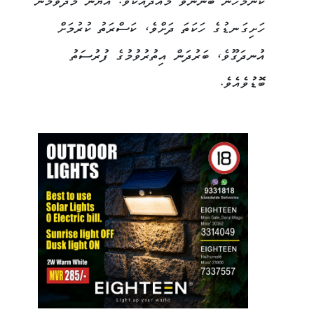
ކޮންމެހެން ބޭނުންވާ މާއްދާއެކެވެ. އަޔަން މަދުވުމުން
ހަށިގަނޑުގެ ހަކަތަ ދަށްވެ، ކަސްރަތު ކުރުމަށް
އުނދަގޫވެ، ބަރުދަން އިތުރުވުމުގެ ފުރުސަތު
ބޮޑުވެއެވެ.