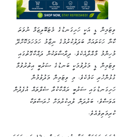
ވިޓަމިން ޑީ އަކީ ހަށިގަނޑުގެ މެޓަބޮލިޒަމް ނުވަތަ
ކާނާ ހަކަތައަށް ބަދަލުކުރުމުގެ ނިޒާމު ހަމަހަމަކޮށްދޭ
މުހިންމު މާއްދާއެކެވެ. ދިރާސާތަކުން ދައްކާގޮތުގައި
ވިޓަމިން ޑީ މަދުވުމަކީ ބަނޑުގެ ސަރުބީ އިތުރުވުމާ
ގުޅުންހުރި ކަމެކެވެ. މި ވިޓަމިން މަދުވުމުން
ހަށިގަނޑުގައި ސަރުބީ ރައްކާކުރާ ސެލްތައް އުފެދުން
އަވަސްވެ، ބަރުދަން ލުއިކުރުމަށް ހުރަސްތަކާ
ކުރިމަތިވެއެވެ.