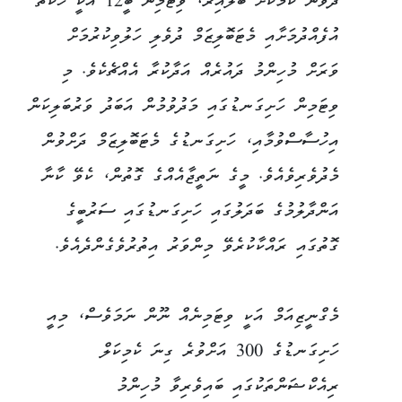
ދެވަނަ ކަމަކަށް ބަލާއިރު، ވިޓަމިން ބީ12 އަކީ ހަކަތަ
އުފެއްދުމަށާއި މެޓަބޮލިޒަމް ދުވެލި ހަލުވިކުރުމަށް
ވަރަށް މުހިންމު ދައުރެއް އަދާކުރާ އެއްޗެކެވެ. މި
ވިޓަމިން ހަށިގަނޑުގައި މަދުވުމުން އަބަދު ވަރުބަލިކަން
އިހުސާސްވުމާއި، ހަށިގަނޑުގެ މެޓަބޮލިޒަމް ދަށްވުން
މެދުވެރިވެއެވެ. މީގެ ނަތީޖާއެއްގެ ގޮތުން، ކެވޭ ކާނާ
އަންދާލުމުގެ ބަދަލުގައި ހަށިގަނޑުގައި ސަރުބީގެ
ގޮތުގައި ރައްކާކުރެވޭ މިންވަރު އިތުރުވެގެންދެއެވެ.
މެގްނީޒިއަމް އަކީ ވިޓަމިނެއް ނޫން ނަމަވެސް، މިއީ
ހަށިގަނޑުގެ 300 އަށްވުރެ ގިނަ ކެމިކަލް
ރިއެކްޝަންތަކުގައި ބައިވެރިވާ މުހިންމު