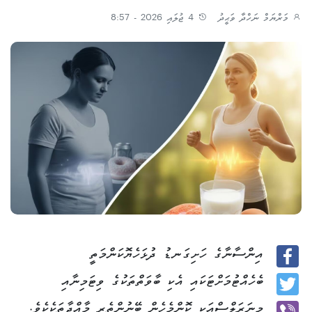
މަރްޔަމް ނަހްދާ ވަޙީދު
4 ޖުލައި 2026 - 8:57
އިންސާނާގެ ހަށިގަނޑު ދުޅަހެޔޮކަންމަތީ
Facebook
ބެހެއްޓުމަށްޓަކައި އެކި ބާވަތްތަކުގެ ވިޓަމިނާއި
Twitter
މިނަރަލްސްއަކީ ކޮންމެހެން ބޭނުންތެރި މާއްދާތަކެކެވެ.