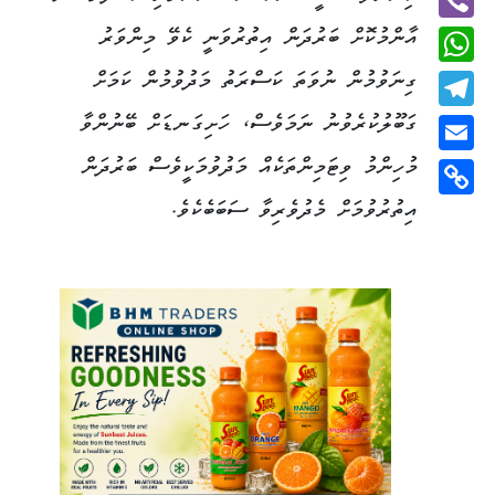
އާންމުކޮށް ބަރުދަން އިތުރުވަނީ ކެވޭ މިންވަރު
Viber
ގިނަވުމުން ނުވަތަ ކަސްރަތު މަދުވުމުން ކަމަށް
WhatsApp
ގަބޫލުކުރެވުނު ނަމަވެސް، ހަށިގަނޑަށް ބޭނުންވާ
Telegram
މުހިންމު ވިޓަމިންތަކެއް މަދުވުމަކީވެސް ބަރުދަން
Email
އިތުރުވުމަށް މެދުވެރިވާ ސަބަބެކެވެ.
Copy
Link