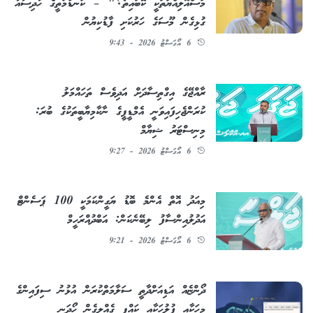
މަސްއޫލިއްޔަތަކީ ކޮބައިތޯ؟" – ކަނޑުމަތީގެ ހާދިސާއާ
ގުޅިގެން މޫސަގެ ހަރުކަށި ފާޑުކިޔުން
6 އޯގަސްޓު 2026 - 9:43
ރާއްޖޭގެ އިގްތިސާދަށް އަދިވެސް ތަހައްމަލު
ކުރަންޖެހިފައިވަނީ އެމްޑީޕީގެ ނާކާމިޔާބީތަކުގެ ބުރަ:
މިނިސްޓަރު ޝިޔާމް
6 އޯގަސްޓު 2026 - 9:27
މިއަދު އޮތް އެންމެ ބޮޑު ޔަގީންކަމަކީ 100 ޕަސެންޓް
އަދުލުއިންސާފު ލިބޭނެކަން: އަބްދުއްރަހީމް
6 އޯގަސްޓު 2026 - 9:21
ދޯންޏެއް އަޑިއަށްދާތީ ސަލާމަތްކުރަން އުޅުނު ސިފައިންގެ
މީހަކާއި ފުލުހަކާއި ކައްޕި ގެއްލިގެން ހޯދަނީ