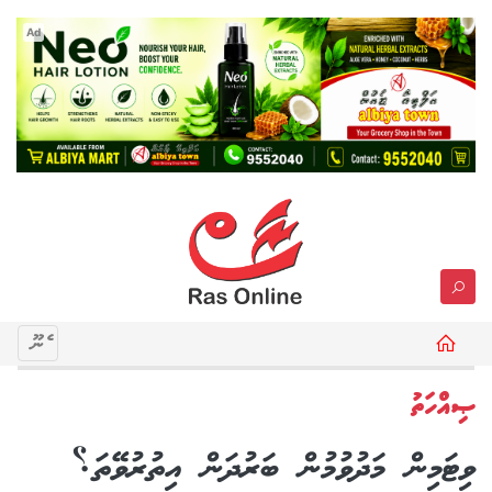
Ad
މެނޫ
ޞިއްހަތު
ވިޓަމިން މަދުވުމުން ބަރުދަން އިތުރުވޭތަ؟