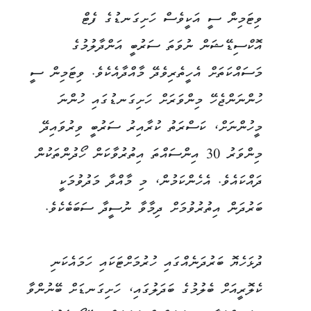
ވިޓަމިން ސީ އަކީވެސް ހަށިގަނޑުގެ ފެޓް
އޮކްސިޑޭޝަން ނުވަތަ ސަރުބީ އަންދާލުމުގެ
މަސައްކަތަށް އެހީތެރިވެދޭ މާއްދާއެކެވެ. ވިޓަމިން ސީ
ހުންނަންޖެހޭ މިންވަރަށް ހަށިގަނޑުގައި ހުންނަ
މީހުންނަށް، ކަސްރަތު ކުރާއިރު ސަރުބީ ވިރުވައިދޭ
މިންވަރު 30 އިންސައްތަ އިތުރުވާކަން ހޯދުންތަކުން
ދައްކައެވެ. އެހެންކަމުން، މި މާއްދާ މަދުވުމަކީ
ބަރުދަން އިތުރުވުމަށް ދިމާވާ ނުސީދާ ސަބަބެކެވެ.
ދުޅަހެޔޮ ބަރުދަނެއްގައި ހުރުމަށްޓަކައި ހަމައެކަނި
ކެލޮރީއަށް ބެލުމުގެ ބަދަލުގައި، ހަށިގަނޑަށް ބޭނުންވާ