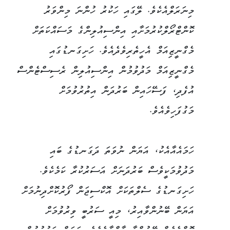
މިނަރަލްއެކެވެ. ލޭގައި ހަކުރު ހުންނަ މިންވަރު
ކޮންޓްރޯލްކުރުމަށާއި އިންސިއުލިންގެ މަސައްކަތަށް
މެގްނީޒިއަމް އެހީތެރިވެދެއެވެ. ހަށިގަނޑުގައި
މެގްނީޒިއަމް މަދުވުމުން އިންސިއުލިން ރެސިސްޓެންސް
އުފެދި، ފަސޭހައިން ބަރުދަން އިތުރުވުމަށް
މަގުފަހިވެއެވެ.
ހަމައެއާއެކު، އަޔަން ނުވަތަ ދަގަނޑުގެ ބައި
މަދުވުމަކީވެސް ބަރުދަނަށް އަސަރުކުރާ ކަމެކެވެ.
ހަށިގަނޑުގެ ސެލްތަކަށް އޮކްސިޖަން ފޯރުކޮށްދިނުމަށް
އަޔަން ބޭނުންވާއިރު، މިއީ ސަރުބީ ވިރުވުމަށް