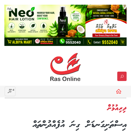
Ad
މެނޫ
ދިރިއުޅުން
އިސްތަށިގަނޑަށް ގިނަ އުފެއްދުންތައް