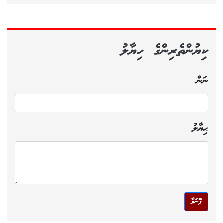
ކިޔުންތެރިންގެ ހިޔާލު
ނަން
ޙިޔާލު
ފޮނުވާ