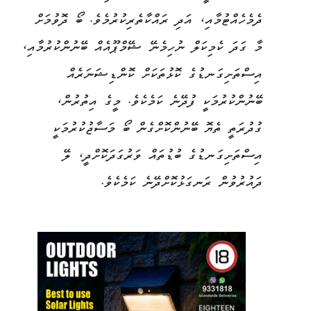
ދެމެހެއްޓުމާއި، އަދި ރައްކާތެރިކުރުމެވެ. ބޯ ދޮވުމަށް
މާ ގަދަ ކެމިކަލް ނުހިމެނޭ ޝޭމްޕޫއެއް ބޭނުންކުރުމާއި،
އިސްތަށިގަނޑުގެ ކޮޅުތަކަށް ކޮންޑިޝަނަރެއް
ބޭނުންކުރުމަކީ ފުދޭނެ ކަމެކެވެ. މީގެ އިތުރުން،
ގުދުރަތީ ތެޔޮ ބޭނުންކޮށްގެން ބޯ މަސާޖުކުރުމަކީ
އިސްތަށިގަނޑުގެ ބުޑުތައް ވަރުގަދަކޮށްދީ، ލޭ
ދައުރުވުން ރަނގަޅުކޮށްދޭނެ ކަމެކެވެ.