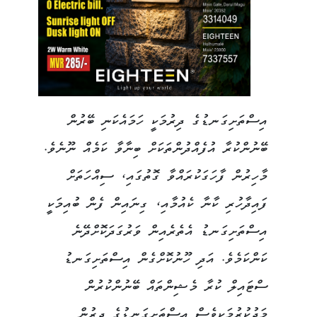
އިސްތަށިގަނޑުގެ ދިރުމަކީ ހަމައެކަނި ބޭރުން
ބޭނުންކުރާ އުފެއްދުންތަކަށް ބިނާވާ ކަމެއް ނޫނެވެ.
މާހިރުން ފާހަގަކުރައްވާ ގޮތުގައި، ސިއްހަތަށް
ފައިދާހުރި ކާނާ ކެއުމާއި، ގިނައިން ފެން ބުއިމަކީ
އިސްތަށިގަނޑު އެތެރެއިން ވަރުގަދަކޮށްދޭނެ
ކަންކަމެވެ. އަދި ހޫނުކޮށްގެން އިސްތަށިގަނޑު
ސްޓައިލް ކުރާ މެޝިންތައް ބޭނުންކުރުން
މަދުކުރުމަކީވެސް އިސްތަށިގަނޑުގެ ދިރުން