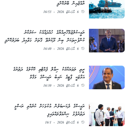
ރާއްޖެއިން ބޭރުކޮށްފި
6 އޯގަސްޓު 2026 - 16:53
ރައީސުލްޖުމްހޫރިއްޔާގެ ހުއްދައާއެކު ސަރުކާރު
ކުންފުނިތަކަށް ބިން ދޫކުރެވޭ ގޮތަށް ގަވާއިދު ބަދަލުކޮށްފި
6 އޯގަސްޓު 2026 - 16:40
ރީތި ލަވަޔަކާއެކު ނިމާލް ފެއްޓެވި ކޮކާލުގެ ދަތުރުގެ
އަމާޒަކީ ޕާޓީގެ ނައިބު ރައީސްގެ މަޤާމް
6 އޯގަސްޓު 2026 - 16:30
ރައީސްގެ ދެކަނބަލުން އުކުޅަހަށް ކުރެއްވި ރަސްމީ
ދަތުރުފުޅު ނިންމަވާލައްވައިފި
6 އޯގަސްޓު 2026 - 16:1