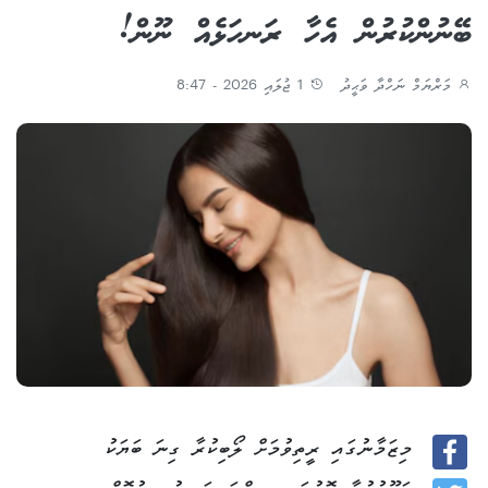
ބޭނުންކުރުން އެހާ ރަނހަޅެއް ނޫން!
މަރްޔަމް ނަހްދާ ވަޙީދު
1 ޖުލައި 2026 - 8:47
މިޒަމާނުގައި ރީތިވުމަށް ލޯބިކުރާ ގިނަ ބަޔަކު
Facebook