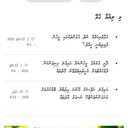
މި ލިޔުމާ ގުޅޭ
އުފާވެރިކަމެއް ނެތް ގުޅުންތަކުގައި މީހުން
2 އޯގަސްޓު 2026
ދެމިތިބެނީ ކީއްވެ؟
- 9:4
ދޮށީ އުމުރުގެ މީހުންނަށް އަމިއްލަ މިނިވަންކަން
1 އޯގަސްޓު
ދެމެހެއްޓުމަށް އެހީތެރިވެދެވޭނެ ގޮތްތައް
2026 - 9:6
އަމިއްލަ ނަފްސަށް އޮންނަ އިތުބާރު ބޮޑުކުރުމަށް
29 ޖުލައި
އަށަގަންނުވަންޖެހޭ ރަނގަޅު އާދަތައް
2026 - 8:54