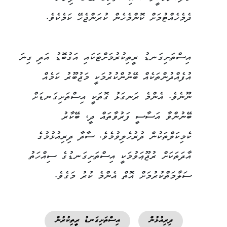
ދެމެހެއްޓުމަށް ކޮންމެހެން ކުރަންޖެހޭ ކަމެކެވެ.
އިސްތަށިގަނޑު ރީތިކުރުމަށްޓަކައި އަގުބޮޑު އަދި ގިނަ
އުފެއްދުންތަކެއް ބޭނުންކުރުމަކީ މަޖުބޫރު ކަމެއް
ނޫނެވެ. އެންމެ ރަނގަޅު ގޮތަކީ އިސްތަށިގަނޑަށް
ބޭނުންވާ އަސާސީ ފަރުވާތައް ދީ، ބޭކާރު
ކެމިކަލްތަކުން ދުރުހެލިވުމެވެ. ސާދާ ދިރިއުޅުމުގެ
އާދަތަކަށް ރުޖޫޢަވުމަކީ އިސްތަށިގަނޑުގެ ސިއްހަތު
ސަލާމަތްކުރުމަށް އޮތް އެންމެ ކުރު މަގެވެ.
ދިރިއުޅުން
އިސްތަށިގަނޑު ރީތިކުރުން