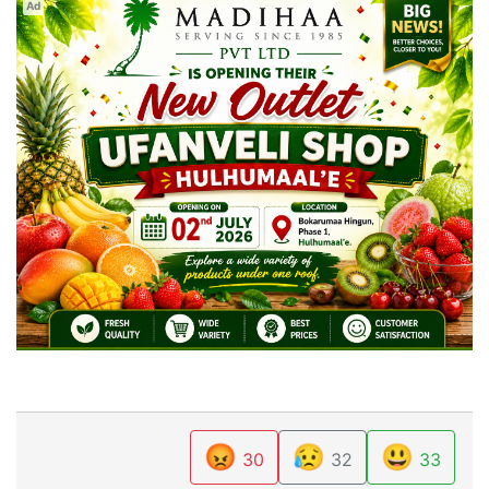
Ad
😡
😥
😃
30
32
33