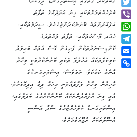
ގަބޫލުކުރާ ގޮތުގައި އިސްތަށިގަނޑު ދިގުކޮށް،
Twitter
ބެލެހެއްޓުމަށްޓަކައި ގިނަ އަދަދެއްގެ ތަފާތު
އުފެއްދުންތައް ބޭނުންކުރަންޖެހެއެވެ. ސީރަމްތަކާއި،
Viber
ހެއަރ މާސްކުތަކާއި، ތަފާތު ވައްތަރުގެ
WhatsApp
ކޮންޑިޝަނަރުތަކުން ފެށިގެން ގޮސް އެތައް ބައިވަރު
Telegram
ކެމިކަލްތަކެއް އެކުލެވޭ ތަކެތި ބޭނުންކުރުމަކީ މިހާރު
Email
އާންމު ކަމެކެވެ. ނަމަވެސް، އިސްތަށިގަނޑުގެ
Copy
Link
މާހިރުން މިހާރު ލަފާދެއްވަނީ މިކަމާ ދިމާ އިދިކޮޅަށެވެ.
އެއީ ގިނަ އުފެއްދުންތަކެއް ބޭނުންކުރުމުގެ ބަދަލުގައި،
އިސްތަށިގަނޑު ބެލެހެއްޓުމުގެ ސާދާ އަސާސީ
އުސޫލުތަކަށް ރުޖޫޢަވުމަށެވެ.