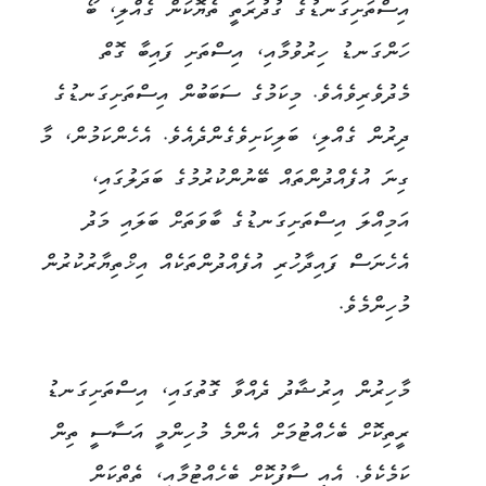
އިސްތަށިގަނޑުގެ ގުދުރަތީ ތެޔޮކަން ގެއްލި، ބޯ
ހަންގަނޑު ހިރުވުމާއި، އިސްތަށި ފައިބާ ގޮތް
މެދުވެރިވެއެވެ. މިކަމުގެ ސަބަބުން އިސްތަށިގަނޑުގެ
ދިރުން ގެއްލި، ބަލިކަށިވެގެންދެއެވެ. އެހެންކަމުން، މާ
ގިނަ އުފެއްދުންތައް ބޭނުންކުރުމުގެ ބަދަލުގައި،
އަމިއްލަ އިސްތަށިގަނޑުގެ ބާވަތަށް ބަލައި މަދު
އެހެނަސް ފައިދާހުރި އުފެއްދުންތަކެއް އިޚްތިޔާރުކުރުން
މުހިންމެވެ.
މާހިރުން އިރުޝާދު ދެއްވާ ގޮތުގައި، އިސްތަށިގަނޑު
ރީތިކޮށް ބެހެއްޓުމަށް އެންމެ މުހިންމީ އަސާސީ ތިން
ކަމެކެވެ. އެއީ ސާފުކޮށް ބެހެއްޓުމާއި، ތެތްކަން