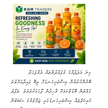
ގިނަ އަދަދެއްގެ އުފެއްދުންތައް އެއްފަހަރާ
ބޭނުންކުރުމުން އިސްތަށިގަނޑަށް ލިބޭ ފައިދާއަށްވުރެ
ގެއްލުން ބޮޑުވާކަމަށް މާހިރުން ފާހަގަކުރެއެވެ. ތަފާތު
ކެމިކަލްތައް އިސްތަށިގަނޑުގައި ޖަމާވުމުގެ ސަބަބުން