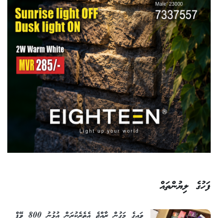
ފަހުގެ ލިޔުންތައް
ވައިގެ މަގުން ރާއްޖެ އެތެރެކުރަން އުޅުނު 800 ވޭޕް