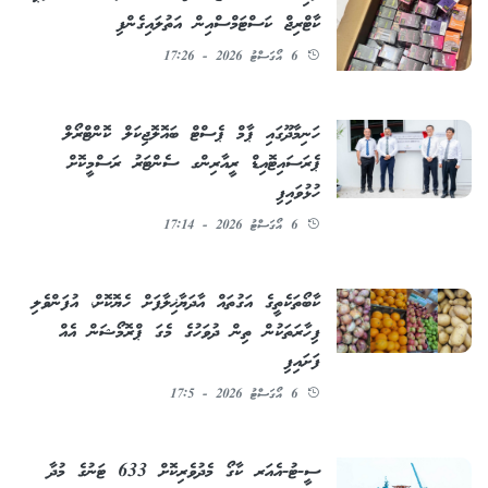
ކާޓްރިޖް ކަސްޓަމްސްއިން އަތުލައިގެންފި
6 އޯގަސްޓު 2026 - 17:26
ހަނިމާދޫގައި ޕާމް ޕެސްޓް ބައޮލޮޖިކަލް ކޮންޓްރޯލް
ޕެރަސައިޓޮއިޑް ރީއާރިންގ ސެންޓަރު ރަސްމީކޮށް
ހުޅުވައިފި
6 އޯގަސްޓު 2026 - 17:14
ކާބޯތަކެތީގެ އަގުތައް އާދަޔާޚިލާފަށް ހެޔޮކޮށް، އުފަންވެލި
ފިހާރަތަކުން ތިން ދުވަހުގެ މެގަ ޕްރޮމޯޝަން އެއް
ފަށައިފި
6 އޯގަސްޓު 2026 - 17:5
ސީ-ޓު-އެއަރ ކާގޯ މެދުވެރިކޮށް 633 ޓަނުގެ މުދާ