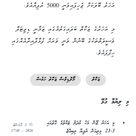
އަހަރު ބޮލަކަށް ޖެހިފައިވަނީ 5000 ރުފިޔާއެވެ.
މި އަހަރުގެ ޒަކާތް ބަލައިގަތުމުގައި ޒަމާނީ ޑިޖިޓަލް
ވަސީލަތްތަކުގެ ބޭނުން ވަނީ ވަރަށް ފުޅާދާއިރާއެއްގައި
ހިފާފައެވެ.
ޒަކާތް
މޯލްޑިވްސް ޒަކާތު ހައުސް
މި ލިޔުމާ ގުޅޭ
މި އަހަރު ޖޫން މަހު މުދަލު ޒަކާތުގެ ގޮތުގައި
2 އޯގަސްޓު
21.3 މިލިއަން ރުފިޔާ ލިބިއްޖެ
2026 - 17:48