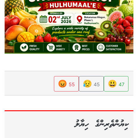
😡
😥
😃
55
45
47
ކިޔުންތެރިންގެ ހިޔާލު