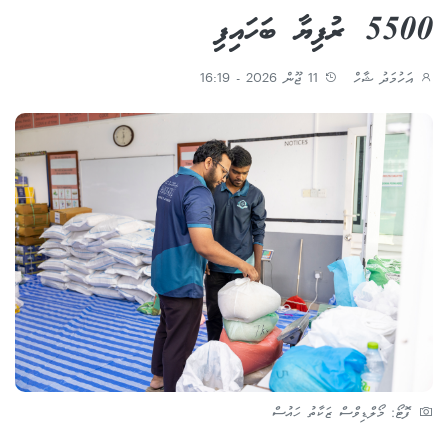
5500 ރުފިޔާ ބަހައިފި
އަހުމަދު ޝާހް
11 ޖޫން 2026 - 16:19
ފޮޓޯ: މޯލްޑިވްސް ޒަކާތު ހައުސް