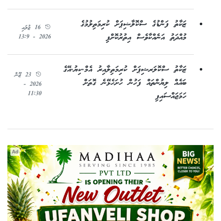
ޒަކާތު ފަންޑުގެ ސްކޮލާޝިޕަށް ކުރިމަތިލުމުގެ
16 ޖުލައި
މުއްދަތު އަނެއްކާވެސް އިތުރުކޮށްފި
2026 - 13:9
ޒަކާތު ސްކޮލަރޝިޕަށް ކުރިމަތިލާއިރު އެމް.ކިޔު.އޭގެ
23 ޖޫން
ބައެއް ލިޔުންތައް ފަހުން ހުށަހެޅޭނެ ގޮތަށް
2026 -
11:30
ހަމަޖައްސައިފި
Ad