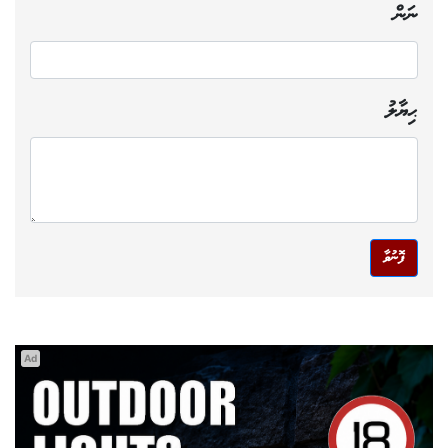
ނަން
ޙިޔާލު
ފޮނުވާ
Ad