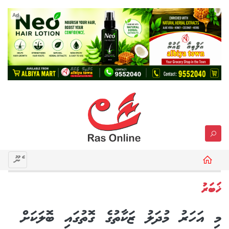
Ad
މެނޫ
ޚަބަރު
މި އަހަރު މުދަލު ޒަކާތުގެ ގޮތުގައި ބޮލަކަށް