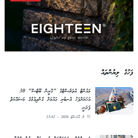
ފަހުގެ ލިޔުންތައް
މައުންޓް އެވަރެސްޓްގެ "ގްރީން ބޫޓްސް" 30
އަހަރަށްފަހު އެނބުރި ގައުމަށް ގެންދިއުމުގެ މަސައްކަތް
ފަށަނީ
8 އޯގަސްޓު 2026 - 13:42