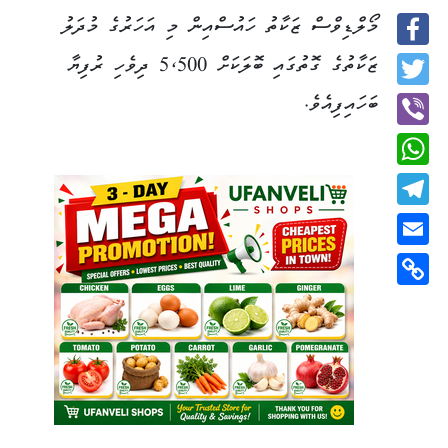
މޯލްޑިވްސް ޒަކާތު ހައުސްއިން މި އަހަރުގެ މުދަލު
Facebook
ޒަކާތުގެ ގޮތުގައި ބޮލަކަށް 5،500 ދިވެހި ރުފިޔާ
Twitter
ބަހައިފިއެވެ.
Viber
WhatsApp
Telegram
Email
Copy
Link