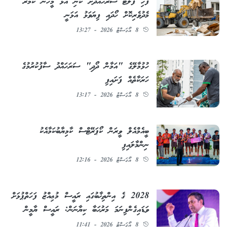
ފަހި ފްލެޓް ސަރަހައްދަށް ކުނި އަޅާ މީހުން ކެމެރާ
މެދުވެރިކޮށް ހޯދައި ފިޔަވަޅު އަޅަނީ
8 އޯގަސްޓު 2026 - 13:27
ހުޅުމާލޭގެ "އަމާން ދޯދި" ސަރަހައްދު ސާފުކުރުމުގެ
ހަރަކާތެއް ފަށައިފި
8 އޯގަސްޓު 2026 - 13:17
ބީއެމްއެލް ވީރަން ކޯޕަރޭޓްސް ކާމިޔާބުކަމާއެކު
ނިންމާލައިފި
8 އޯގަސްޓު 2026 - 12:16
2028 ގެ އިންތިޚާބުގައި ރައީސް މުޢިއްޒު ފަހަތްޕުޅަށް
ވަޑައިގެންފިނަމަ މަރުޙަބާ ކިޔާނަން: ރައީސް ޔާމީން
8 އޯގަސްޓު 2026 - 11:41