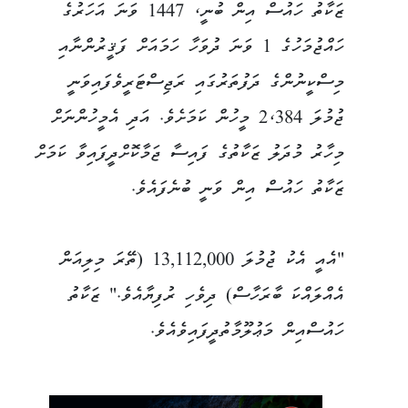
ޒަކާތު ހައުސް އިން ބުނީ، 1447 ވަނަ އަހަރުގެ
ހައްޖުމަހުގެ 1 ވަނަ ދުވަހާ ހަމައަށް ފަޤީރުންނާއި
މިސްކީނުންގެ ދަފުތަރުގައި ރަޖިސްޓަރީވެފައިވަނީ
ޖުމުލަ 2،384 މީހުން ކަމަށެވެ. އަދި އެމީހުންނަށް
މިހާރު މުދަލު ޒަކާތުގެ ފައިސާ ޖަމާކޮށްދީފައިވާ ކަމަށް
ޒަކާތު ހައުސް އިން ވަނީ ބުނެފައެވެ.
"އެއީ އެކު ޖުމުލަ 13,112,000 (ތޭރަ މިލިއަން
އެއްލައްކަ ބާރަހާސް) ދިވެހި ރުފިޔާއެވެ." ޒަކާތު
ހައުސްއިން މަޢުލޫމާތުދީފައިވެއެވެ.