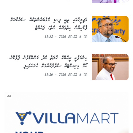
މަޖިލީހުގައި ތިބީ ފިނޑި މެމްބަރުންތަކެއް؛ ސަރުކާރަށް
ފާޑުކިޔާނެ ހިތްވަރެއް ނެތް: ފައްޔާޒް
8 އޯގަސްޓު 2026 - 11:32
ހިންމަފުށީ ރީހެބްގެ ހާލަތާ މެދު ކަންބޮޑުވުން ފާޅުކޮށް،
ހޯމް މިނިސްޓަރާ ސުވާލުކުރުމަށް ހުށަހަޅައިފި
8 އޯގަސްޓު 2026 - 11:20
Ad