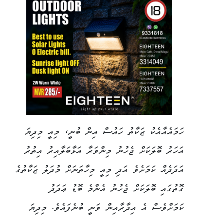
ހަމައެއާއެކު ޒަކާތު ހައުސް އިން ބުނީ، މިއީ މިދިޔަ
އަހަރު ބޮލަކަށް ޖެހުނު މިންވަރާ އަޅާބަލާއިރު އިތުރު
އަދަދެއް ކަމަށެވެ އަދި މިއީ މިހާތަނަށް މުދަލު ޒަކާތުގެ
ގޮތުގައި ބޮލަކަށް ޖެހުނު އެންމެ ބޮޑު ޢަދަދު
ކަމަށްވެސް އެ އިދާރާއިން ވަނީ ބުނެފައެވެ. މިދިޔަ