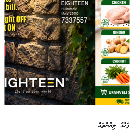
ފަހުގެ ލިޔުންތައް