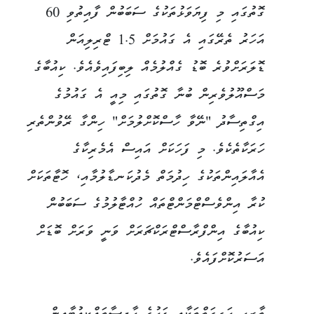
ގޮތުގައި މި ފިޔަވަޅުތަކުގެ ސަބަބުން ފާއިތުވި 60
އަހަރު ތެރޭގައި އެ ގައުމަށް 1.5 ޓްރިލިއަން
ޑޮލަރަށްވުރެ ބޮޑު ގެއްލުމެއް ލިބިފައިވެއެވެ. ކިއުބާގެ
މަސްއޫލުވެރިން ބުނާ ގޮތުގައި މިއީ އެ ގައުމުގެ
އިގްތިސާދު "ނޭވާ ހާސްކޮށްލުމަށް" ހިންގާ ރޭވުންތެރި
ހަރަކާތެކެވެ. މި ފަހަކަށް އައިސް އެމެރިކާގެ
އެއާލައިންތަކުގެ ހިދުމަތް މެދުކަނޑާލުމާއި، ހޮޓާތަކަށް
ކުރާ އިންވެސްޓްމަންޓްތައް ހުއްޓާލުމުގެ ސަބަބުން
ކިއުބާގެ އިންފްރާސްޓްރަކްޗަރަށް ވަނީ ވަރަށް ބޮޑަށް
އަސަރުކޮށްފައެވެ.