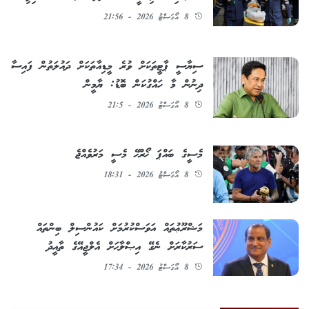
8 އޯގަސްޓު 2026 - 21:56
ސިޔާސީ ޕާޓީތަކަށް ވުރެ މީޑިއާތަކަށް ދައުލަތުން ފައިސާ
ދިނުން މާ ހައްގުކަން ބޮޑު: ޔާމީން
8 އޯގަސްޓު 2026 - 21:5
މެސީގެ ބައްޕަ ޚޯރްޚޭ މެސީ މަރުވެއްޖެ
8 އޯގަސްޓު 2026 - 18:31
މަޝްރޫޢުތައް އަވަސްކުރުމަށް ކައުންސިލް ބިންތައް
ސަރުކާރަށް ނެގޭ އިޞްލާޙަށް އެލްޖީއޭގެ ތާއީދު
8 އޯގަސްޓު 2026 - 17:34