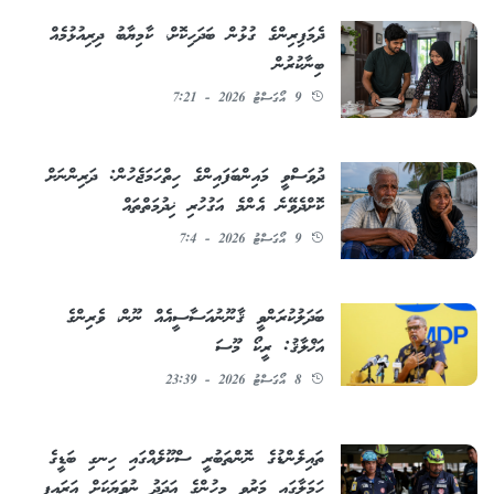
ދެމަފިރިންގެ ގުޅުން ބަދަހިކޮށް، ކާމިޔާބު ދިރިއުޅުމެއް
ބިނާކުރުން
9 އޯގަސްޓު 2026 - 7:21
ދުވަސްވީ މައިންބަފައިންގެ ހިތްހަމަޖެހުން: ދަރިންނަށް
ކޮށްދެވޭނެ އެންމެ އަގުހުރި ޚިދުމަތްތައް
9 އޯގަސްޓު 2026 - 7:4
ބަދަލުކުރަންވީ ޤާނޫނުއަސާސީއެއް ނޫން، ވެރިންގެ
އަޚްލާޤު: ރީކޯ މޫސަ
8 އޯގަސްޓު 2026 - 23:39
ތައިލެންޑުގެ ނޮންތަބުރީ ސްކޫލެއްގައި ހިނގި ބަޑީގެ
ހަމަލާގައި މަރުވި މީހުންގެ އަދަދު ނުވަޔަކަށް އަރައިފި