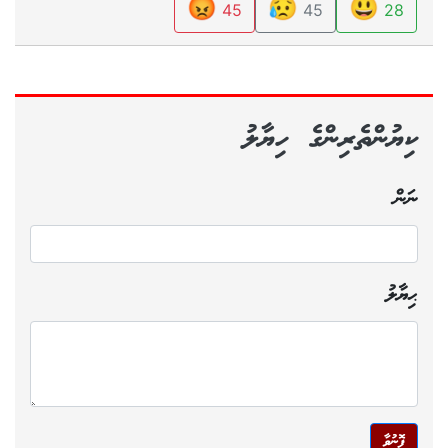
😡
😥
😃
45
45
28
ކިޔުންތެރިންގެ ހިޔާލު
ނަން
ޙިޔާލު
ފޮނުވާ