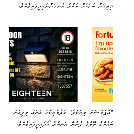
މިލިއަން ބަޔަކަށް އަކުރު އުނގަންނައިދީފައިވެއެވެ.
"އޮޕަރޭޝަން މިރަކަލް" މެދުވެރިކޮށް އެތައް މިލިއަން
ބައެއްގެ ލޮލުގެ ފެނުން އަނބުރާ ހޯދައިދީފައިވެއެވެ.