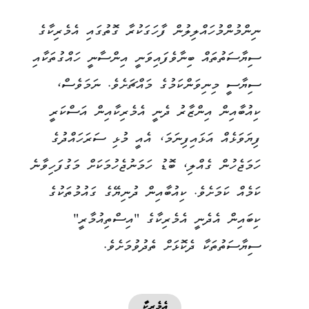
ނިންމުންމުހައްލިލުން ފާހަގަކުރާ ގޮތުގައި އެމެރިކާގެ
ސިޔާސަތުތައް ބިނާވެފައިވަނީ އިންސާނީ ހައްގުތަކާއި
ސިޔާސީ މިނިވަންކަމުގެ މައްޗަށެވެ. ނަމަވެސް،
ކިއުބާއިން އިންޒާރު ދެނީ އެމެރިކާއިން އަސްކަރީ
ފިޔަވަޅެއް އަޅައިފިނަމަ، އެއީ މުޅި ސަރަހައްދުގެ
ހަމަޖެހުން ގެއްލި، ބޮޑު ހަމަނުޖެހުމަކަށް މަގުފަހިވާނެ
ކަމެއް ކަމަށެވެ. ކިއުބާއިން ދުނިޔޭގެ ގައުމުތަކުގެ
ކިބައިން އެދެނީ އެމެރިކާގެ "އިސްތިއުމާރީ"
ސިޔާސަތުތަކާ ދެކޮޅަށް ތެދުވުމަށެވެ.
އެމެރިކާ