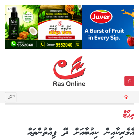
Ad
މެނޫ
ރިޕޯޓް
އެމެރިކާއިން ކިއުބާއަށް ދޭ ފިއްތުންތައް