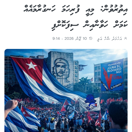
އިތުރުވުން: މިއީ ފުރިހަމަ ހަނގުރާމައެއް
ކަމަށް ހަވާނާއިން ސިފަކޮށްފި
އަހުމަދު ޝާހް އަލީ
10 ޖޫން 2026 - 9:14