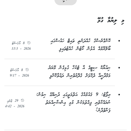
މި ލިޔުމާ ގުޅޭ
ކޮންގްރެސްގެ ހުއްދަނެތި ވައިޓް ހައުސްގައި
8 އޯގަސްޓު
ބޯލްރޫމެއް އެޅުން ކޯޓުން ހުއްޓުވައިފި
2026 - 11:3
ނިއުޔޯކް ސިޓީގެ އާ ޓެކުހާ ގުޅިގެން މޭޔަރު
8 އޯގަސްޓު
މަމްދާނީއާ ދެކޮޅަށް ގެދޮރުވެރިން ދައުވާކޮށްފި
2026 - 9:17
ރިޕޯޓު: 9 ޤައުމެއްގެ އަތްމަތީގައި ދުނިޔޭގެ ނިމުން:
29 ޖުލައި
ނުރައްކާތެރި ފިއްތުމަކުން މުޅި އިންސާނިއްޔަތު
2026 - 4:42
ފަނާވެދާނެ!