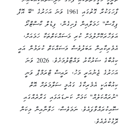
ތާރީހީ ހަގީގަތްތަކާއި ފަހުގެ ހާދިސާތައްކިއުބާއިން
ފާހަގަކުރާ ގޮތުގައި 1961 ވަނަ އަހަރުގެ "ބޭ އޮފް
ޕިގްސް" ހަމަލާއިން ފެށިގެން، ފިޑެލް ކާސްޓްރޯ
އަވަހާރަކޮށްލުމަށް ކުރި މަސައްކަތްތަކާ ހަމައަށް،
އެމެރިކާއިން އަބަދުވެސް މަސައްކަތް ކުރަމުން އައީ
ކިއުބާގެ ސަރުކާރު ވައްޓާލުމަށެވެ. 2026 ވަނަ
އަހަރުގެ ޖެނުއަރީ މަހު، ރައީސް ޓްރަމްޕް ވަނީ
ކިއުބާއަކީ އެމެރިކާގެ ގައުމީ ސަލާމަތަށް އޮތް
"ނުރައްކަލެއް" ކަމަށް ކަނޑައަޅައި ގަރާރެއްގައި
ސޮއިކުރައްވާފައެވެ. ނަމަވެސް، ހަވާނާއިން މިކަން
ދޮގުކުރެއެވެ.