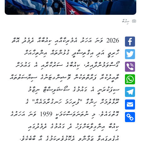
ކިއުބާ
2026 ވަނަ އަހަރު އެމެރިކާއާއި ކިއުބާއާ ދެމެދު އޮތް
Facebook
ހާރިޖީ އަދި އިގްތިސާދީ ގުޅުންތައް އިންތިހާއަށް
Twitter
ގޯސްވަމުންދާއިރު، ކިއުބާގެ ސަރުކާރާއި އެ ގައުމަށް
ތާއީދުކުރާ ފަރާތްތަކުން ވޮޝިންގޓަނުގެ ސިޔާސަތުތައް
Viber
ސިފަކުރަނީ އެ ގައުމުގެ ސޯޝަލިސްޓް ނިޒާމު
WhatsApp
ރޫޅާލުމަށް ހިންގާ "ފުރިހަމަ ހަނގުރާމައެއް" ގެ
Telegram
ގޮތުގައެވެ. މި ނުތަނަވަސްކަމަކީ 1959 ވަނަ އަހަރުގެ
Email
ކިއުބާ އިންގިލާބަށްފަހު ދެ ގައުމުގެ ދެމެދުގައި
Copy
Link
އުފެދިފައިވާ ޒަމާންވީ ދެކޮޅުވެރިކަމުގެ އާ ބާބެކެވެ.