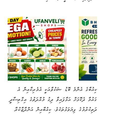
ކިއުބާގެ އެންމެ ބޮޑު ޝަކުވާއަކީ އެމެރިކާއިން އެ
ގައުމާ ދެކޮޅަށް އަޅާފައިވާ ދިގު މުއްދަތުގެ އިގްތިސާދީ
ދަތިކުރުމުގެ ފިޔަވަޅުތަކެވެ. ކިއުބާއިން އަންދާޒާކުރާ