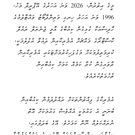
މީގެ އިތުރުން، 2026 ވަނަ އަހަރުގެ އޭޕްރީލް މަހު،
1996 ވަނަ އަހަރު ހިނގި މަތިންދާބޯޓު ވައްޓާލުމުގެ
ހާދިސާއަކާ ގުޅިގެން ކިއުބާގެ އާމީ ޖެނެރަލް ރައުލް
ކާސްޓްރޯގެ މައްޗަށް އެމެރިކާއިން ދައުވާ އުފުލުމަކީ،
ކުރިމަތިލުމަކަށް މަގުފަހިކުރުމަށްޓަކައި އެމެރިކާއިން
ރާވައިގެން ކުރާ ކަމެއް ކަމަށް ކިއުބާއިން
ތުހުމަތުކުރެއެވެ.
އެމެރިކާގެ ފިއްތުންތަކަށް ރައްދުދެމުން ކިއުބާއިން
ބުނަނީ އެ ގައުމަކީ އެއްވެސް ގައުމަކަށް އޮތް
ނުރައްކަލެއް ނޫން ކަމަށެވެ. އޭގެ ބަދަލުގައި،