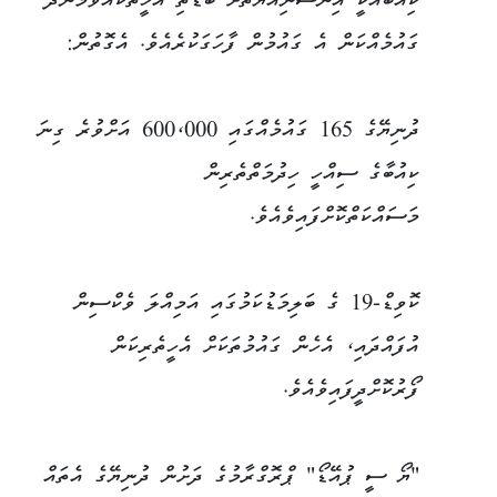
ކިއުބާއަކީ އިންސާނިއްޔަތަށް ބޮޑެތި އެހީތަކެއްވަމުންދާ
ގައުމެއްކަން އެ ގައުމުން ފާހަގަކުރެއެވެ. އެގޮތުން:
ދުނިޔޭގެ 165 ގައުމެއްގައި 600،000 އަށްވުރެ ގިނަ
ކިއުބާގެ ސިއްހީ ހިދުމަތްތެރިން
މަސައްކަތްކޮށްފައިވެއެވެ.
ކޮވިޑް-19 ގެ ބަލިމަޑުކަމުގައި އަމިއްލަ ވެކްސިން
އުފައްދައި، އެހެން ގައުމުތަކަށް އެހީތެރިކަން
ފޯރުކޮށްދީފައިވެއެވެ.
"ޔޯ ސީ ޕުއޭޑޯ" ޕްރޮގްރާމުގެ ދަށުން ދުނިޔޭގެ އެތައް