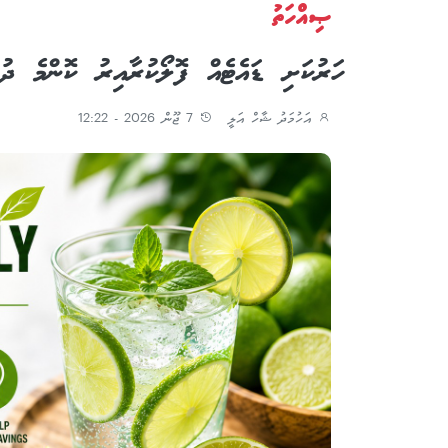
ޞިއްހަތު
ހަރުކަށި ޑައެޓެއް ފޮލޯކުރާއިރު ކޮންމެ ދު
އަހުމަދު ޝާހް އަލީ
7 ޖޫން 2026 - 12:22