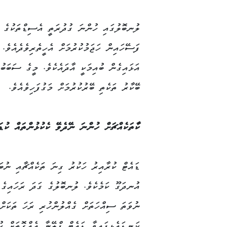
ލުނބޮލުގައި ހުންނަ ގުދުރަތީ އެސިޑްތަކުގެ ސަ
ފަސޭހައިން ހަޖަމުކުރުމަށް އެހީތެރިވެދެއެވ
އަޅައިގެން ބުއިމަކީ އާދައެކެވެ. މީގެ ސަބަބ
ބޭކާރު ތަކެތި ބޭރުކުރުމަށް މަގުފަހިވެއެވެ.
ކާތަކެއްޗަށް ހުންނަ ނޭދެވޭ ކެކުޅުންތައް ކުޑަ
ޑައެޓް ކުރާއިރު ހަކުރު ގިނަ ތަކެއްޗާއި ނުބ
އުނދަގޫ ކަމެކެވެ. ލުނބޮލުގެ ގަދަ ރަހައިގެ 
ނުވަތަ ސިއްހަތަށް ގެއްލުންހުރި ރަހަ ތަކަށް
ކަނޑައެޅިފައިވާ ޑައެޓް ޕްލޭނާ އެއްގޮތަށް ކު