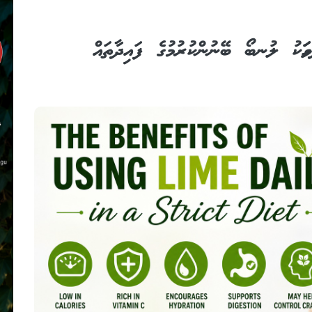
ވަހަކު ލުނބޯ ބޭނުންކުރުމުގެ ފައިދާތައް