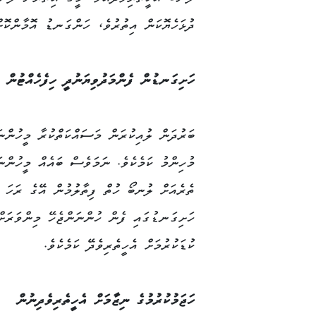
ދުޅަހެޔޮކަން އިތުރުވެ، ހަންގަނޑު އޮމާންކޮށް 
ހަށިގަނޑުން ފެންމަދުވިޔަނުދީ ހިފެހެއްޓުން
ބަރުދަން ލުއިކުރަން މަސައްކަތްކުރާ މީހުންނ
މުހިންމު ކަމެކެވެ. ނަމަވެސް ބައެއް މީހުންނަ
ތެރެއަށް ލުނބޯ ހުތް ފިތާލުމުން އޭގެ ރަހަ މ
ހަށިގަނޑުގައި ފެން ހުންނަންޖެހޭ މިންވަރަށް
ކުޑަކުރުމަށް އެހީތެރިވެދޭ ކަމެކެވެ.
ހަޖަމުކުރުމުގެ ނިޒާމަށް އެހީތެރިވެދިނުން