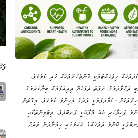
ފަހު
ުތަކެއް ހިފެހެއްޓުމަކީ ގޮންޖެހުންތަކެއް ހުރި ކަމެކެވެ.
 ދުއްވާލުމަށް ނުވަތަ ދުޅަހެޔޮ ދިރިއުޅުމެއް ބިނާކުރުމަށް
ިންތަކަށް ސަމާލުވުމަކީ ވަރަށް މުހިންމު ކަމެކެވެ. މިގޮތުން
ންމެ ފައިދާހުރި އެއް މޭވާއަކީ ލުނބޮލެވެ. ވިޓަމިންތަކާއި
ބޮލަކީ ކޮންމެ ދުވަހެއްގެ ކެއުމުގައި ހިމަނާލަން ވަރަށް