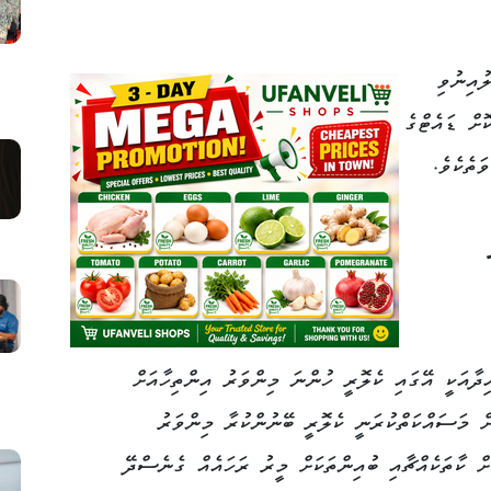
ުއިނުވި
ށް ޑައެޓްގެ
ަތެކެވެ.
ދާއަކީ އޭގައި ކެލޮރީ ހުންނަ މިންވަރު އިންތިހާއަށް
ޮށް މަސައްކަތްކުރަނީ ކެލޮރީ ބޭނުންކުރާ މިންވަރު
ށް ކާތަކެއްޗާއި ބުއިންތަކަށް މީރު ރަހައެއް ގެނެސްދޭ