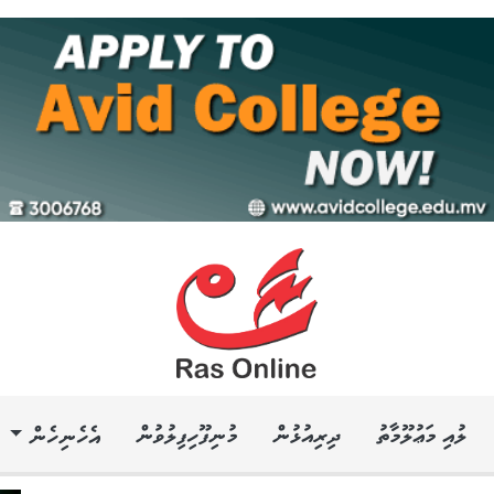
ލުއި މަޢުލޫމާތު
ދިރިއުޅުން
މުނިފޫހިފިލުވުން
އެހެނިހެން