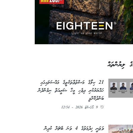
ގެ ލިޔުންތައް
21 ކިލޯގެ މަސްތުވާތަކެތީގެ މައްސަލައިގައި
ހައްޔަރުކުރި ދިވެހި މީހާ ޝަރީއަތް ނިމެންދެން
ބަންދުކޮށްފި
9 އޯގަސްޓު 2026 - 12:54
ވަޠަނީ ޚިދުމަތުގެ 4 ވަނަ ބެޗަށް ކުދިން