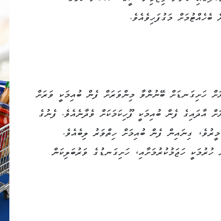
ބެހެއްޓުމަށް މަގުފަހިވެއެވެ.
ަށް ހަށިގަނޑަށް ބޭނުންވާ މިންވަރަށް ފެން ބުއިމަކީ ވަރަށް
ށް އާދައިގެ ފެން ބުއިމަކީ ފޫހިކަމަކަށް ވެދާނެއެވެ. ފެނުގެ
ީރުވެ، ގިނައިން ފެން ބުއިމަށް ހިތްވަރު ލިބެއެވެ.
 ހުރުމަކީ ހަޖަމުކުރުމަށާއި، ހަށިގަނޑުގެ ވަރުބަލިކަން