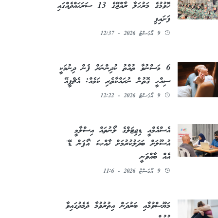
ހޮވުމުގެ މަރުހަލާ ރާއްޖޭގެ 13 ސަރަޙައްދެއްގައި
ފަށައިފި
9 އޯގަސްޓު 2026 - 12:37
6 މަސްނުވާ ތުއްތު ކުދިންނަށް ފެން ދިނުމަކީ
ސިއްހީ ގޮތުން ނުރައްކާތެރި ކަމެއް: އެޗްޕީއޭ
9 އޯގަސްޓު 2026 - 12:22
އެސްއެމްއީ ޑިޖިޓަލްގެ ލޯނުތައް އިސްލާމީ
އުސޫލަށް ބަދަލުކުރުމަށް ޚާއްޞަ 'އޯޕަން ޑޭ'
އެއް ބާއްވަނީ
9 އޯގަސްޓު 2026 - 11:6
މަޔޫސްވުމާއި ބަރުދަން އިތުރުވުމާ ދެމެދުގައިވާ