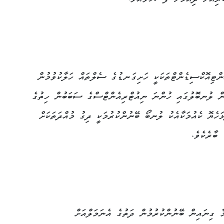
ްޓިއޮކްސިޑެންޓްތަކަކީ ހަށިގަނޑުގެ ސެލްތައް ހަލާކުވުމުން
ރުން ލުނބޮލުގައި ހުންނަ ނިއުޓްރިއެންޓްސްގެ ސަބަބުން ހިތުގެ
ޅަހެޔޮ ކެއުމަކާއެކު ލުނބޯ ބޭނުންކުރުމަކީ ދިގު މުއްދަތަކަށް
ބާރެކެވެ.
 ގިނައިން ބޭނުންކުރުމުން ދަތުގެ އެނަމަލްއަށް