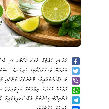
ހަރުކަށި ޑައެޓެއް ނުވަތަ ކެއުމުގެ ވަކި އުސޫލ
Facebook
ބަރުދަން ލުއިކުރުމަށާއި، ހަށިގަނޑުގެ ސަރުބީ
Twitter
މަސައްކަތްކުރާއިރު، ބޭނުންކުރާ ކާނާއާއި ބުއ
ދުޅަހެޔޮ ކެއުމުގެ ނިޒާމަކަށް އެހީތެރިވެދޭ އެ
Viber
އެންޓިއޮކްސިޑެންޓުން މުއްސަނދިވެފައިވާ ލުނ
WhatsApp
ރަނގަޅު އެއްޗެކެވެ.
Telegram