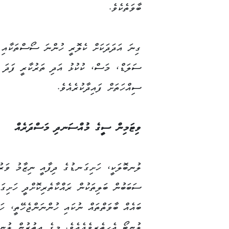
ބާވަތެކެވެ.
ގިނަ އަދަދަކަށް ކެލޮރީ ހުންނަ ސޯސްތަކާއި ހ
ސަލަޑް، މަސް، ކުކުޅު އަދި ތަރުކާރީ ފަދަ ތ
ސިއްހަތަށް ފައިދާކުރެއެވެ.
ވިޓަމިން ސީގެ މުއްސަނދި މަސްދަރެއް
ލުނބޮލަކީ، ހަށިގަނޑުގެ ދިފާއީ ނިޒާމު ވަރުގ
ސަބަބުން ބަލިތަކުން ރައްކާތެރިކޮށްދީ ހަށިގަ
ބައެއް ބާވަތްތައް ނުކައި ހުންނަންޖެހޭތީ، ހ
ލުނބޯ އެހީތެރިވެދެއެވެ. މީގެ އިތުރުން ލުނ