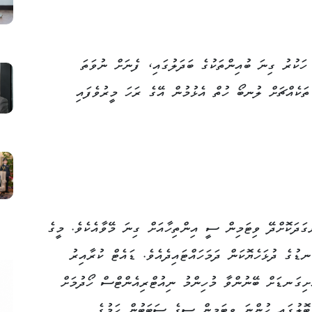
ަކުރު ގިނަ ބުއިންތަކުގެ ބަދަލުގައި، ފެނަށް ނުވަތަ
ަކެއްޗަށް ލުނބޯ ހުތް އެޅުމުން އޭގެ ރަހަ މީރުވެފައި
ަދަކޮށްދޭ ވިޓަމިން ސީ އިންތިހާއަށް ގިނަ މޭވާއެކެވެ. މީގެ
ނޑުގެ ދުޅަހެޔޮކަން ދަމަހައްޓައިދެއެވެ. ޑައެޓް ކުރާއިރު
ަށިގަނޑަށް ބޭނުންވާ މުހިންމު ނިއުޓްރިއެންޓްސް ހޯދުމަށް
ބޮލުގައި ހުންނަ ވިޓަމިން ސީގެ ސަބަބުން ހަމުގެ