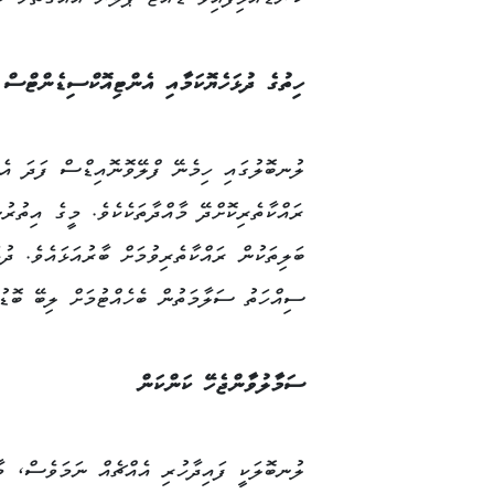
ހިތުގެ ދުޅަހެޔޮކަމާއި އެންޓިއޮކްސިޑެންޓްސް
ލުނބޮލުގައި ހިމެނޭ ފްލޭވޮނޮއިޑްސް ފަދަ އެނ
ރައްކާތެރިކޮށްދޭ މާއްދާތަކެކެވެ. މީގެ އިތު
ބަލިތަކުން ރައްކާތެރިވުމަށް ބާރުއަޅައެވެ. ދު
ސިއްހަތު ސަލާމަތުން ބެހެއްޓުމަށް ލިބޭ ބޮޑު 
ސަމާލުވާންޖެހޭ ކަންކަން
ލުނބޮލަކީ ފައިދާހުރި އެއްޗެއް ނަމަވެސް، މާ