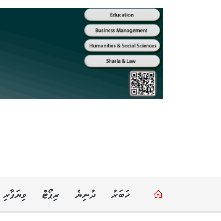
ޚަބަރު
ދުނިޔެ
ރިޕޯޓް
ވިޔަފާރި