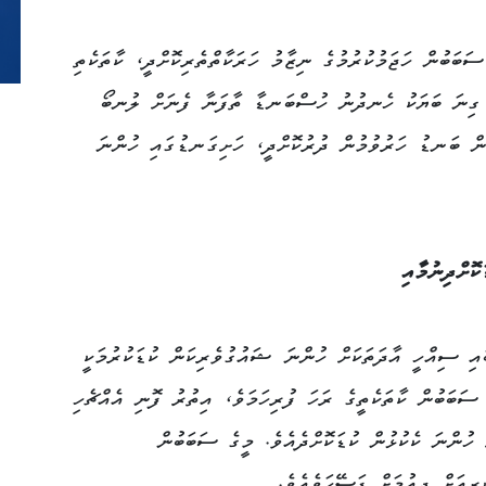
ބަބުން ހަޖަމުކުރުމުގެ ނިޒާމު ހަރަކާތްތެރިކޮށްދީ، ކާތަކެތި
ެ. ގިނަ ބަޔަކު ހެނދުނު ހުސްބަނޑާ ތާފަނާ ފެނަށް ލުނބޯ
ުން ބަނޑު ހަރުވުމުން ދުރުކޮށްދީ، ހަށިގަނޑުގައި ހުންނަ
ކޮށްދިނުމާއި
ައި ސިއްހީ އާދަތަކަށް ހުންނަ ޝައުގުވެރިކަން ކުޑަކުރުމަކީ
ސަބަބުން ކާތަކެތީގެ ރަހަ ފުރިހަމަވެ، އިތުރު ފޮނި އެއްޗެހި
 ހުންނަ ކެކުޅުން ކުޑަކޮށްދެއެވެ. މީގެ ސަބަބުން
ރިއަށް ދިއުމަށް ފަސޭހަވެއެވެ.