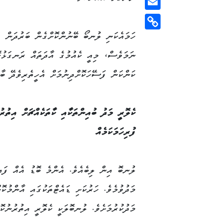
Email
ހަމައެކަނި ލުނބޯ ބޭނުންކޮށްގެން ބަރުދަން ލ
Copy
Link
ނަމަވެސް، މިއީ ކެއުމުގެ އާދަތައް ރަނގަޅުކޮ
ކަންކަން ފަސޭހަކޮށްދިނުމަށް އެހީތެރިވެދޭ ބާވ
ކެލޮރީ މަދު ބުއިންތަކާއި ކާތަކެއްޗަށް އިތުރު
ފުރިހަމަކަމެއް
ލުނބޮ އިން ލިބެއެވެ. އެންމެ ބޮޑު އެއް ފައި
މަދުވުމެވެ. ހަރުކަށި ޑައެޓްތަކުގައި އާންމުކ
މަދުކުރުމަށެވެ. ލުނބޮލަކީ ކެލޮރީ އިތުރުނުކޮ