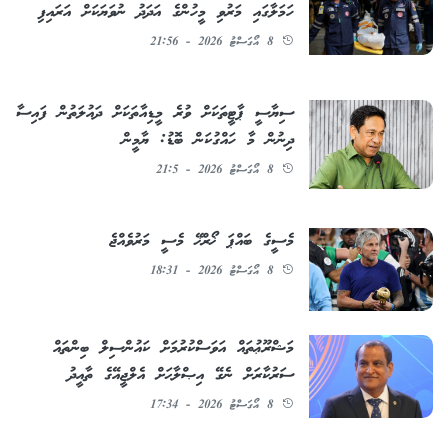
ހަމަލާގައި މަރުވި މީހުންގެ އަދަދު ނުވަޔަކަށް އަރައިފި
8 އޯގަސްޓު 2026 - 21:56
ސިޔާސީ ޕާޓީތަކަށް ވުރެ މީޑިއާތަކަށް ދައުލަތުން ފައިސާ
ދިނުން މާ ހައްގުކަން ބޮޑު: ޔާމީން
8 އޯގަސްޓު 2026 - 21:5
މެސީގެ ބައްޕަ ޚޯރްޚޭ މެސީ މަރުވެއްޖެ
8 އޯގަސްޓު 2026 - 18:31
މަޝްރޫޢުތައް އަވަސްކުރުމަށް ކައުންސިލް ބިންތައް
ސަރުކާރަށް ނެގޭ އިޞްލާޙަށް އެލްޖީއޭގެ ތާއީދު
8 އޯގަސްޓު 2026 - 17:34