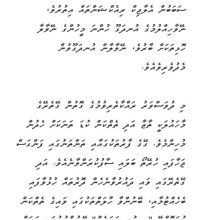
ސަބަބުން އެލާޖިކް ރިއެކްޝަންތައް އިތުރުވެ،
ނޭވާހިއްލުމުގެ އުނދަގޫ ހުންނަ މީހުންގެ ނޭވާލާ
ހޮޅިތަކަށް ބާރުވެ، ނޭވާލާން އުނދަގޫވުން
މެދުވެރިވެއެވެ.
މި ދުވަސްވަރު ރައްކާތެރިވުމުގެ ގޮތުން ގޭތެރޭގެ
މާހައުލަކީ ތާޒާ އަދި ތެތްކަން ކުޑަ ތަނަކަށް ހެދުން
މުހިންމެވެ. ގޭގެ ފާރުތަކުގައާއި ތަންތަނުގައި ފަންގަސް
ޖަހާފައި ހުރޭތޯ ބަލައި ސާފުކުރަންވާނެއެވެ. އަދި
ގޭތެރޭގައި ވައި ދައުރުވާނެހެން ދޮރުތައް ހުޅުވާފައި
ބެހެއްޓުމާއި، ބޭނުންވާ ހާލަތްތަކުގައި ވައިގެ ތެތްކަން