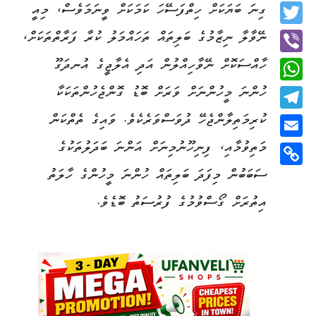
Facebook
ގިނަ ބަޔަކަށް ހިތްފަސޭހަ ކަމަކަށް ވީނަމަވެސް، މިއީ
Twitter
ނޭވާލާ ނިޒާމުގެ ބަލިތައް ތަހައްމަލު ކުރާ ފަރާތްތަކަށް،
ހާއްސަކޮށް ނޭވާހިއްލުން އަދި އެލާޖީގެ އުނދަގޫ
Viber
ހުންނަ މީހުންނަށް ވަރަށް ބޮޑު ގޮންޖެހުންތަކަކާ
WhatsApp
ކުރިމަތިލާންޖެހޭ ދުވަސްވަރެކެވެ. ވައިގެ ތެތްކަން
Telegram
މަތިވުމާއި، ފިނިހޫނުމިނަށް އަންނަ ބަދަލުތަކުގެ
Email
ސަބަބުން މިފަދަ ބަލިތައް ހުންނަ މީހުންގެ ހާލަތު
Copy
Link
އިތުރަށް ގޯސްވުމުގެ ފުރުސަތު ބޮޑެވެ.