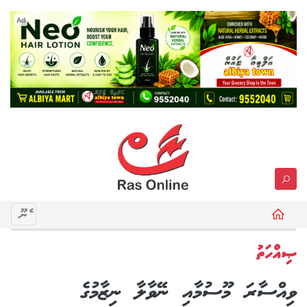
Ad
މެނޫ
ޞިއްހަތު
ވިއްސާރަ މޫސުމާއި ނޭވާލާ ނިޒާމުގެ