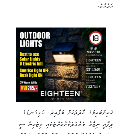
ކަމެކެވެ.
ކެއިންބުއިމުގެ އާދަތަކަށް ބަލާއިރު، ހަށިގަނޑުގެ
ދިފާއީ ނިޒާމު ވަރުގަދަކުރުމަށްޓަކައި ވިޓަމިން ސީ