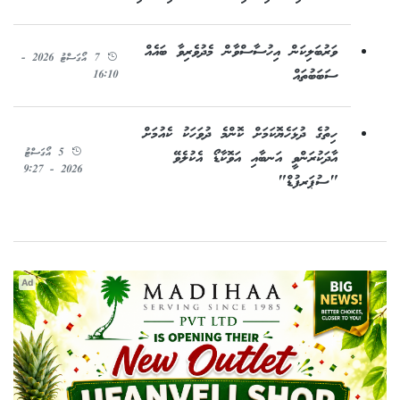
ވަރުބަލިކަން އިހުސާސްވާން މެދުވެރިވާ ބައެއް
7 އޯގަސްޓު 2026 -
ސަބަބުތައް
16:10
ހިތުގެ ދުޅަހެޔޮކަމަށް ކޮންމެ ދުވަހަކު ކެއުމަށް
5 އޯގަސްޓު
އާދަކުރަންވީ އަނބާއި އަވޮކާޑޯ އެކުލެވޭ
2026 - 9:27
"ސުޕަރފުޑް"
Ad