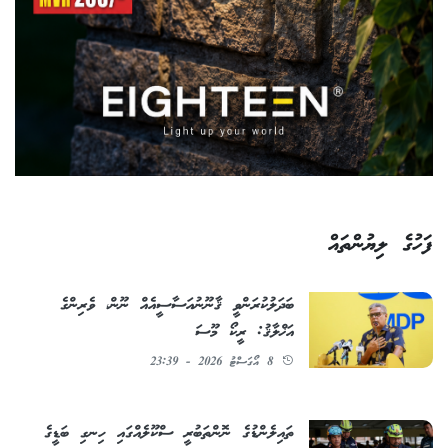
ފަހުގެ ލިޔުންތައް
ބަދަލުކުރަންވީ ޤާނޫނުއަސާސީއެއް ނޫން، ވެރިންގެ
އަޚްލާޤު: ރީކޯ މޫސަ
8 އޯގަސްޓު 2026 - 23:39
ތައިލެންޑުގެ ނޮންތަބުރީ ސްކޫލެއްގައި ހިނގި ބަޑީގެ