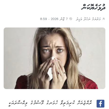
ދުޅަހެޔޮކަން
މަރްޔަމް ނަހްދާ ވަޙީދު
7 ޖޫން 2026 - 8:59
ރާއްޖެއަށް ކުރިމަތިވާ ހުޅަނގު މޫސުމުގެ ވިއްސާރައަކީ