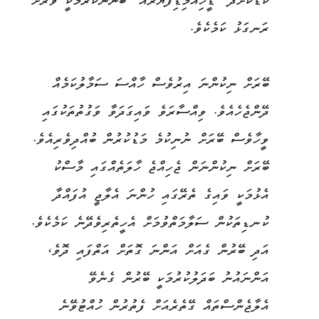
ކުޑަކޮށްދޭ "ޑީހިއުމިޑިފަޔަރެއް" ބޭނުންކުރުމަކީ ވަރަށް
ރަނގަޅު ކަމެކެވެ.
ބޭރަށް ނިކުންނަ އިރުވެސް ހާއްސަ ސަމާލުކަމެއް
ދޭންޖެހެއެވެ. ވިއްސާރަވެ ވައިގަދަވާ ވަގުތުތަކުގައި
ވީހާވެސް ބޭރަށް ނުނިކުމެ މަޑުކުރުން ބުއްދިވެރިއެވެ.
ބޭރަށް ނިކުންނަން ޖެހިއްޖެ ހާލަތެއްގައި މާސްކު
އެޅުމަކީ ވައިގެ ތެރޭގައި ހުންނަ އެލާޖީ އުފައްދާ
ކުނޑިތަކުން ސަލާމަތްވުމަށް އެހީތެރިވެދޭނެ ކަމެކެވެ.
އަދި ބޭރުން ގެއަށް އަންނަ ގޮތަށް އަތްފައި ދޮވެ،
އަންނައުނު ބަދަލުކުރުމަކީ ބޭރުން ގެނެވޭ
އެލާޖެންސްތައް ގޭތެރެއަށް ފެތުރުން ހުއްޓުވޭނެ