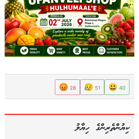
😡
😥
😃
28
51
40
ކިޔުންތެރިންގެ ހިޔާލު