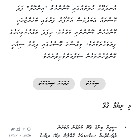
އުނދަގޫވާ ހާލަތެއްގައި ބޭނުންކުރާ "އިންހޭލާ" ފަދަ
ބޭސްތައް އަބަދުވެސް އަތްފޯރާ ފަށުގައި ބެހެއްޓުމަކީ
ކޮންމެހެން ބޭނުންތެރި ކަމެކެވެ. މިފަދަ ރައްކާތެރިކަމުގެ
ފިޔަވަޅުތަކާއެކު، ވިއްސާރަ މޫސުމުގައި ދިމާވާ ސިއްހީ
ގޮންޖެހުންތަކުން ސަލާމަތްވެވިދާނެއެވެ.
ޞިއްހަތު
ދުޅަހެޔޮ ޞިއްޙައްތު
މި ލިޔުމާ ގުޅޭ
ސީރީޒް ބިންޖް ވޮޗް ކުރުމުން އުމުރުން
7 އޯގަސްޓު
ދުވަސްވާއިރު ސިކުނޑިއަށް ގެއްލުން ލިބޭ: ދިރާސާ
2026 - 19:39