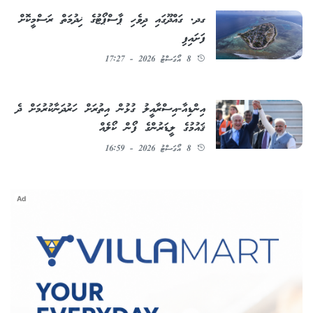
ގދ. ގައްދޫގައި ދިވެހި ޕާސްޕޯޓުގެ ޚިދުމަތް ރަސްމީކޮށް
ފަށައިފި
8 އޯގަސްޓު 2026 - 17:27
އިންޑިއާ-އިސްރާއީލު ގުޅުން އިތުރަށް ހަރުދަނާކުރުމަށް ދެ
ޤައުމުގެ ލީޑަރުންގެ ފޯން ކޯލެއް
8 އޯގަސްޓު 2026 - 16:59
Ad