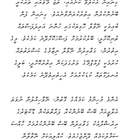
ގިނައިން އެކުލެވޭ ކާނާއާއި، ތާޒާ މޭވާއާއި ތަރުކާރީ
ބޭނުންކުރުން އިތުރުކުރަންވާނެއެވެ. ގިނައިން ފެން
ބުއިމަކީ ނޭވާލާ ހޮޅިތަކުގައި ހުންނަ އަރިދަފަސްތައް
ތުނިކޮށްދީ، ބޭރުކުރުމަށް ފަސޭހަކޮށްދޭނެ ކަމެކެވެ. މީގެ
އިތުރުން، ގަވާއިދުން ނޭވާލާ ނިޒާމުގެ ކަސްރަތުތައް
ކުރުމަކީ ފުއްޕާމޭގެ ވަރުގަދަކަން އިތުރުކޮށްދީ، ބަލީގެ
އުނދަގޫތައް ކުޑަކުރުމަށް އެހީތެރިވެދޭނެ ކަމެކެވެ.
އެންމެ މުހިންމު ކަމެއްގެ ގޮތުން، ނޭވާހިއްލުން ނުވަތަ
އެލާޖީއަށް ބޭސް ބޭނުންކުރާ ފަރާތްތަކުން ޑޮކްޓަރުގެ
އިރުޝާދާއެކު ގަވާއިދުން ބޭސް ބޭނުންކުރުމަށް ހާއްސަ
ސަމާލުކަމެއް ދޭންޖެހެއެވެ. ކުއްލިއަކަށް ނޭވާލާން