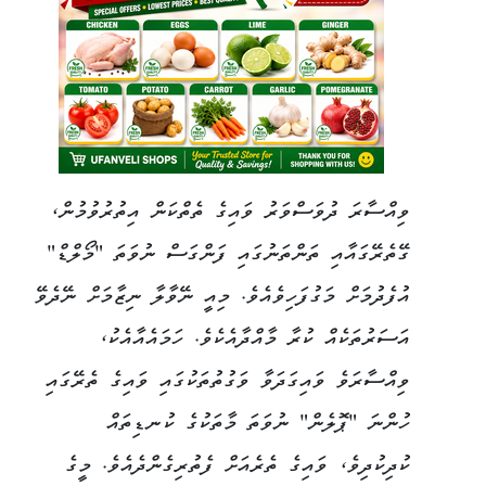
ވިއްސާރަ ދުވަސްވަރު ވައިގެ ތެތްކަން އިތުރުވުމުން،
ގޭތެރޭގައާއި ތަންތަނުގައި ފަންގަސް ނުވަތަ "މޯލްޑް"
އުފެދުމަށް މަގުފަހިވެއެވެ. މިއީ ނޭވާލާ ނިޒާމަށް ނޭދެވޭ
އަސަރުތަކެއް ކުރާ މާއްދާއެކެވެ. ހަމައެއާއެކު،
ވިއްސާރަވެ ވައިގަދަވާ ވަގުތުތަކުގައި ވައިގެ ތެރޭގައި
ހުންނަ "ޕޮލެން" ނުވަތަ މާތަކުގެ ކުނޑިތައް
ކުދިކުދިވެ، ވައިގެ ތެރެއަށް ފެތުރިގެންދެއެވެ. މީގެ