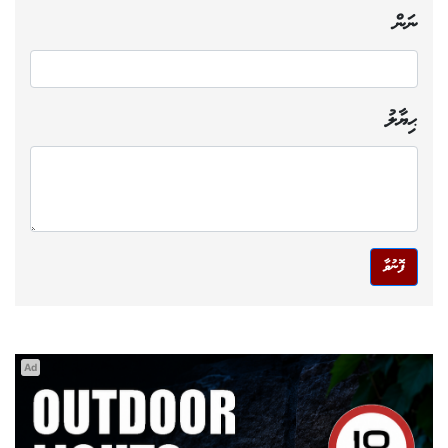
ނަން
ޙިޔާލު
ފޮނުވާ
Ad