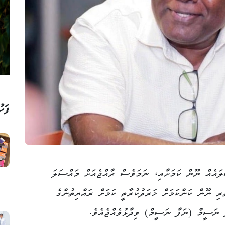
ފަހު
ލައެއް ނޫން ކަމަށާއި، ނަމަވެސް ރާއްޖެއަށް މައްސަލަ
ރި ނޫން ކަންކަމަށް ޚަރަދުކުރާތީ ކަމަށް ރައްޔިތުންގެ
ު ނަސީމް (ނަފާ ނަސީމް) ވިދާޅުވެއްޖެއެވެ.