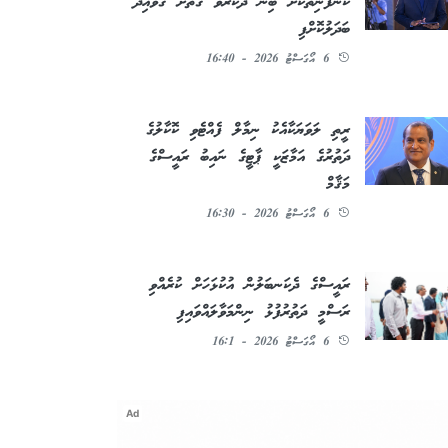
ކުންފުނިތަކަށް ބިން ދޫކުރެވޭ ގޮތަށް ގަވާއިދު
ބަދަލުކޮށްފި
6 އޯގަސްޓު 2026 - 16:40
ރީތި ލަވަޔަކާއެކު ނިމާލް ފެއްޓެވި ކޮކާލުގެ
ދަތުރުގެ އަމާޒަކީ ޕާޓީގެ ނައިބު ރައީސްގެ
މަޤާމް
6 އޯގަސްޓު 2026 - 16:30
ރައީސްގެ ދެކަނބަލުން އުކުޅަހަށް ކުރެއްވި
ރަސްމީ ދަތުރުފުޅު ނިންމަވާލައްވައިފި
6 އޯގަސްޓު 2026 - 16:1
Ad