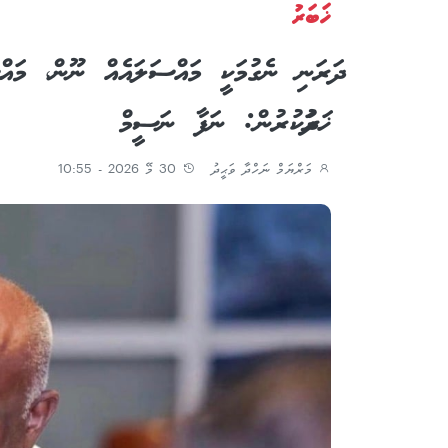
ޚަބަރު
ދަރަނި ނެގުމަކީ މައްސަލައެއް ނޫން، މައްސ
ޚަރަދުކުރުން: ނަފާ ނަސީމް
މަރްޔަމް ނަހްދާ ވަޙީދު
30 މޭ 2026 - 10:55