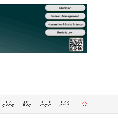
ޚަބަރު
ދުނިޔެ
ރިޕޯޓް
ވިޔަފާރި