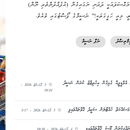
މައްސަލައަކީ ދަރަނި ނަގައިގެން (އުފެއްދުންތެރި ނޫން)
ީ. މިއީ ހަގީގަތަކީ!" ނަސީމްގެ ޕޯސްޓުގައި ވެއެވެ.
ިޤްތިޞާދު
ނަފާ ނަސީމް
އެމްޑީޕީއާ ގުޅިގެން އިހުތިޖާޖު ކުރަން ނަޝީދު
5 އޯގަސްޓު 2026 -
10:24
ަސައްކަތް ހުއްޓާލަން ސަޢީދު ގޮވާލައްވައިފި
5 އޯގަސްޓު 2026 - 3:17
އްޤީކުރަން މޫސަ ގޮވާލައްވައިފި
4 އޯގަސްޓު 2026 - 10:38