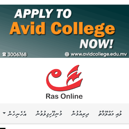
ލުއި މަޢުލޫމާތު
ދިރިއުޅުން
މުނިފޫހިފިލުވުން
އެހެނިހެން