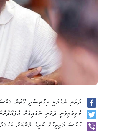
ދަރަނި ނެގުމަކީ އިޤްތިޞާދީ ގޮތުން މައްސަ
Facebook
ކުރިމަތިވަނީ ދަރަނި ނަގައިގެން އުފެއްދުންތެ
Twitter
ޚާއްޞަ މަޖިލީހުގެ ކުރީގެ މެންބަރު އަޙްމަދ