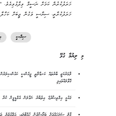
ޚަރަދުކުރުން ކަމަށް ނަސީމް ވިދާޅުވިއެވެ. "
ޚަރަދުކުރާތީ. ސިޔާސީ ވަގުން ޖީބަށް ކަހާލާތ
ސިޔާސީ
އ
މި ލިޔުމާ ގުޅޭ
ލާމަރުކަޒީ ބާރުތައް ކަނޑާލާތީ ޕީއެންސީ ކައުންސިލަރުން 
ގޮވާލައްވައިފި
ޤައުމީ އިޤްތިޞާދުގެ އިތުބާރު ނަގާލަން އެމްޑީޕީން ކުރާ މ
މާލެ ސަރަހައްދަށް ބަރޯސާވުން ހުއްޓާލައި، އަތޮޅުތެރެ ތަރަ