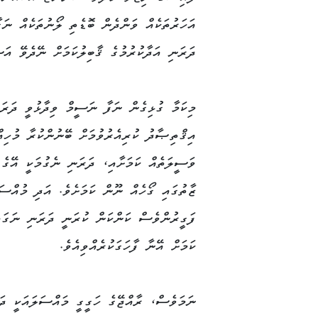
އަހަރުތަކެއް ވަންދެން ބޮޑެތި ލޯނުތަކެއް ނަގ
ދަރަނި އަދާކުރުމުގެ ޤާބިލުކަމަށް ނޭދެވޭ އަ
މިކަމާ ގުޅިގެން ނަފާ ނަސީމް ވިދާޅުވީ ދަރަނ
އިޤްތިޞާދު ކުރިއެރުވުމަށް ބޭނުންކުރާ މުހިއް
ވަސީލަތެއް ކަމަށާއި، ދަރަނި ނެގުމަކީ އޭގެ 
ޒާތުގައި ގޯހެއް ނޫން ކަމަށެވެ. އަދި މުއްސ
ފަގީރުންވެސް ކަންކަން ކުރަނީ ދަރަނި ނަގައ
ކަމަށް އޭނާ ފާހަގަކުރެއްވިއެވެ.
ނަމަވެސް، ރާއްޖޭގެ ހަގީގީ މައްސަލައަކީ ދަރ