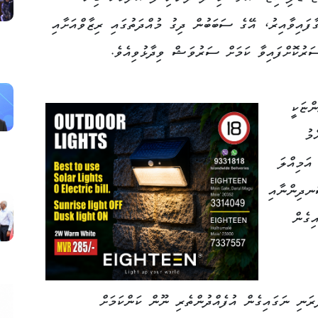
ާފައިވާއިރު، އޭގެ ސަބަބުން ދިގު މުއްދަތުގައި ރިޒާވްއަށާއި
ސަރުކޮށްފައިވާ ކަމަށް ސަރުވަޝް ވިދާޅުވިއެވެ.
ްޏަކީ
މު
އަމިއްލަ
ަނދިންނާއި
ިގެން
ަނި ނަގައިގެން އުފެއްދުންތެރި ނޫން ކަންކަމަށް