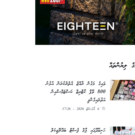
ގެ ލިޔުންތައް
ވައިގެ މަގުން ރާއްޖެ އެތެރެކުރަން އުޅުނު
800 ވޭޕް ކާޓްރިޖް ކަސްޓަމްސްއިން
އަތުލައިގެންފި
6 އޯގަސްޓު 2026 - 17:26
ހަނިމާދޫގައި ޕާމް ޕެސްޓް ބައޮލޮޖިކަލް