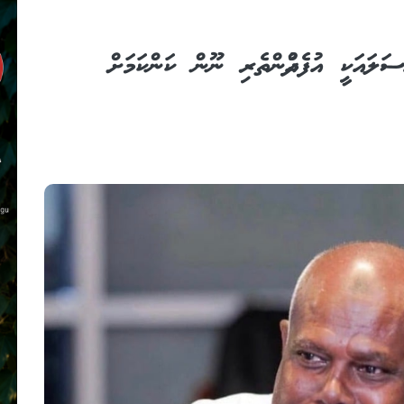
ަލައަކީ އުފެއްދުންތެރި ނޫން ކަންކަމަށް