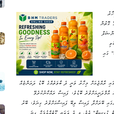
ާރު
ޭ ގޮތުން
ންޝަލް
ވި
" ގައި
ައި ރާއްޖެއަށް މިހާރު ވަނީ ދެ ބާވަތެއްގެ ބޮޑު ދަރަންޏެއް
ް އާމްދަނީއަށްވުރެ ބޮޑުވެ، ފައިސާ ރައްކާނުކުރެވޭ
ގައި ބޭރަށްދާ ފައިސާ ލިބޭ ފައިސާއަށްވުރެ ގިނަވެ، ބޭރު
ޓް ޑެފިސިޓް" އެވެ. މި ދެ ދަރަނި ފޫބެއްދުމަށް ގިނަ