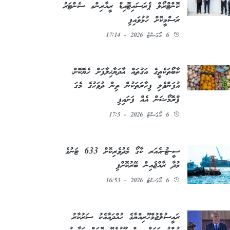
ކޮންޓްރޯލް ޕެރަސައިޓޮއިޑް ރީއާރިންގ ސެންޓަރު
ރަސްމީކޮށް ހުޅުވައިފި
6 އޯގަސްޓު 2026 - 17:14
ކާބޯތަކެތީގެ އަގުތައް އާދަޔާޚިލާފަށް ހެޔޮކޮށް،
އުފަންވެލި ފިހާރަތަކުން ތިން ދުވަހުގެ މެގަ
ޕްރޮމޯޝަން އެއް ފަށައިފި
6 އޯގަސްޓު 2026 - 17:5
ސީ-ޓު-އެއަރ ކާގޯ މެދުވެރިކޮށް 633 ޓަނުގެ
މުދާ ރާއްޖެއިން ބޭރުކޮށްފި
6 އޯގަސްޓު 2026 - 16:53
ރައީސުލްޖުމްހޫރިއްޔާގެ ހުއްދައާއެކު ސަރުކާރު