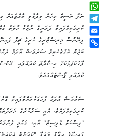
Viber
ނަފާ ނަސީމް މިހެން ވިދާޅުވީ ރާއްޖެއަށް މިހ
WhatsApp
ކުރިމަތިވެފައިވާ ދަރަނީގެ ނާޒުކު ހާލަތާ ގުޅ
Telegram
ފިނޭންސް މިނިސްޓްރީގެ ކުރީގެ ޗީފް ފައިނޭ
Email
ބަޖެޓް އެގްޒެކެޓިވް ސަރުވަޝް އާދަމް ދެއްކެ
Copy
Link
ވާހަކަފުޅަކަށް އިޝާރާތް ކުރައްވައި "އެކްސް
ކުރެއްވި ޕޯސްޓެއްގައެވެ.
ސަރުވަޝް އާދަމް ފާހަގަކުރައްވާފައިވާ ގޮތުގ
ކުރިމަތިވެފައެވެ. އެއީ ސަރުކާރުގެ ޚަރަދުތައ
"ފިސްކަލް ޑެފިސިޓް" އާއި، ޤައުމީ ފެންވަރު
ފައިސާގެ ރިޒާވް މަދުވާ "ކަރަންޓް އެކައުން