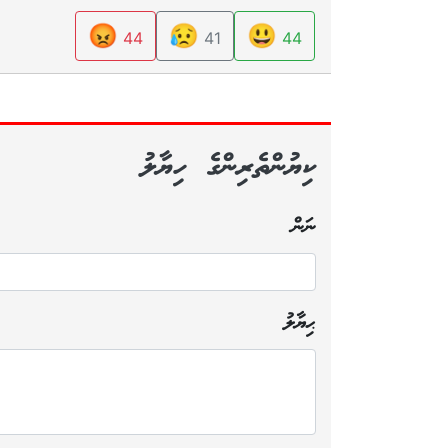
😡
😥
😃
44
41
44
ކިޔުންތެރިންގެ ހިޔާލު
ނަން
ޙިޔާލު