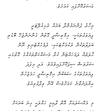
އަސަރުކޮށްފައި ކަމަށެވެ.
މިހާރު ފެންނަމުންދާ ބައެއް ރެގިއުލޭޓަރީ
ފިޔަވަޅުތަކަކީ، އިޤްތިޞާދީ ގޮތުން ގެންނަންޖެހޭ ބޮޑެތި
ބަދަލުތަކުން ރެކުމަށްޓަކައި، ދެމެހެއްޓެނިވި ނޫން
ޙާލަތެއް ދަމަހައްޓަން ކުރާ މަސައްކަތްތަކެއްގެ ގޮތުގައި
ސަރުވަޝް ސިފަކޮށްފައިވެއެވެ. އަދި މިފަދަ
ފިޔަވަޅުތަކުގެ ސަބަބުން އިޤްތިޞާދީ ހަމަޖެހުން
އިޔާދަނުވާނެ ކަމަށްވެސް އޭނާ ވިދާޅުވިއެވެ.
މި މައްސަލައަށް އޮތް ދާއިމީ ހައްލަކީ ގިނަ ބަޔަކަށް