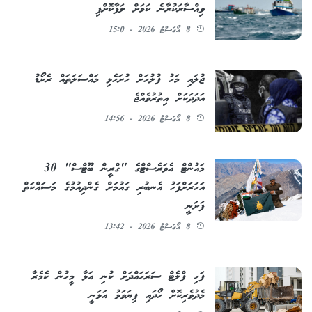
ވިއްސާރަކުރާނެ ކަމަށް ލަފާކޮށްފި
8 އޯގަސްޓު 2026 - 15:0
ޖުލައި މަހު ފުލުހަށް ހުށަހެޅި މައްސަލަތައް ރެކޯޑު
އަދަދަކަށް އިތުރުވެއްޖެ
8 އޯގަސްޓު 2026 - 14:56
މައުންޓް އެވަރެސްޓްގެ "ގްރީން ބޫޓްސް" 30
އަހަރަށްފަހު އެނބުރި ގައުމަށް ގެންދިއުމުގެ މަސައްކަތް
ފަށަނީ
8 އޯގަސްޓު 2026 - 13:42
ފަހި ފްލެޓް ސަރަހައްދަށް ކުނި އަޅާ މީހުން ކެމެރާ
މެދުވެރިކޮށް ހޯދައި ފިޔަވަޅު އަޅަނީ