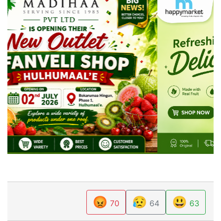
😡
😥
😃
70
64
63