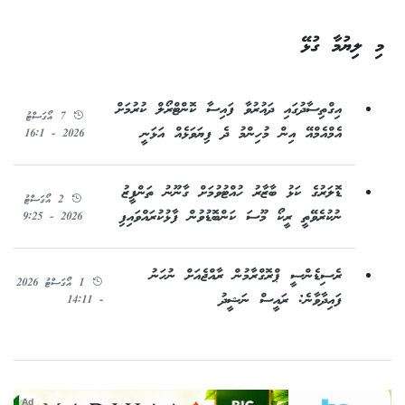
މި ލިޔުމާ ގުޅޭ
އިގްތިސާދުގައި ދައުރުވާ ފައިސާ ކޮންޓްރޯލް ކުރުމަށް
7 އޯގަސްޓު
އެމްއެމްއޭ އިން މުހިންމު ދެ ފިޔަވަޅެއް އަޅަނީ
2026 - 16:1
ޑޮލަރުގެ ކަޅު ބާޒާރު ހުއްޓުވުމަށް ގާނޫނު ތަންފީޒު
2 އޯގަސްޓު
ނުކުރެވޭތީ ރީކޯ މޫސަ ކަންބޮޑުވުން ފާޅުކުރައްވައިފި
2026 - 9:25
ރެސިޑެންސީ ޕްރޮގްރާމުން ރާއްޖެއަށް ނުހަނު
1 އޯގަސްޓު 2026
ފައިދާވާނެ: ރައީސް ނަޝީދު
- 14:11
Ad