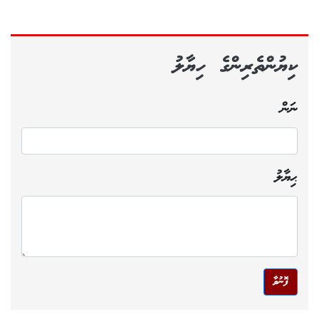
ކިޔުންތެރިންގެ ހިޔާލު
ނަން
ޙިޔާލު
ފޮނުވާ