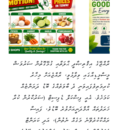
ރާއްޖޭގެ އިޤްތިޞާދީ ޙާލަތާއި ގުޅޭގޮތުން ސަރުވަޝް
މީސްމީޑިއާގައި ވިދާޅުވީ، ރާއްޖެއަށް މިހާރު
ކުރިމަތިވެފައިވަނީ ދެ ބާވަތެއްގެ ބޮޑު ދަރަންޏެއް
ކަމަށެވެ. އެއީ ފިސްކަލް ޑެފިސިޓް (ސަރުކާރުން ކުރާ
ޚަރަދުތައް އާމްދަނީއަށްވުރެ ބޮޑުވެ، ފައިސާ
ރައްކާކުރެވޭނެ މަގެއް ނެތުން)، އަދި ކަރަންޓް