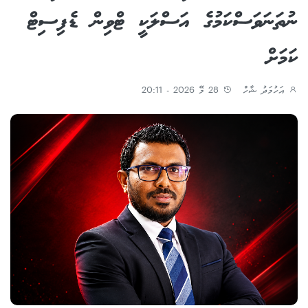
ނުތަނަވަސްކަމުގެ އަސްލަކީ ޓްވިން ޑެފިސިޓް
ކަމަށް
އަހުމަދު ޝާހް
28 މޭ 2026 - 20:11