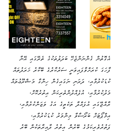
އެގޮތުން ގެންނަންޖެހޭ ބަދަލުތަކުގެ ތެރޭގައި އޭނާ
ފާހަގަ ކުރަށްވާފައިވަނީ ސަރުކާރުގެ ބޭކާރު ޚަރަދުތައް
ކުޑަކުރުމާއި، ދަރަނި ނަގައިގެން ހިންގާ މަޝްރޫޢުތައް
މަދުކުރުމާއި، އުފެއްދުންތެރިކަން އިތުރުކޮށް،
ރާއްޖޭގައި އުފައްދާ ތަކެތީގެ އަގު ވަޒަންކުރުމާއި،
އިމްޕޯޓަށް ބަރޯސާވާ މިންވަރު ކުޑަކުރުމާއި،
ފަތުރުވެރިކަމުގެ ބޭރުން އިތުރު ދާއިރާތަކުން ބޭރު