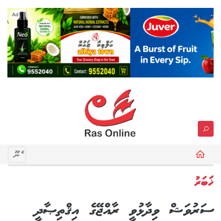
Ad
މެނޫ
ޚަބަރު
ސަރުވަޝް ވިދާޅުވީ ރާއްޖޭގެ އިޤްތިޞާދީ