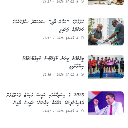
8 އޯގަސްޓު 2026 - 13:27
ހުޅުމާލޭގެ "އަމާން ދޯދި" ސަރަހައްދު ސާފުކުރުމުގެ
ހަރަކާތެއް ފަށައިފި
8 އޯގަސްޓު 2026 - 13:17
ބީއެމްއެލް ވީރަން ކޯޕަރޭޓްސް ކާމިޔާބުކަމާއެކު
ނިންމާލައިފި
8 އޯގަސްޓު 2026 - 12:16
2028 ގެ އިންތިޚާބުގައި ރައީސް މުޢިއްޒު ފަހަތްޕުޅަށް
ވަޑައިގެންފިނަމަ މަރުޙަބާ ކިޔާނަން: ރައީސް ޔާމީން
8 އޯގަސްޓު 2026 - 11:41