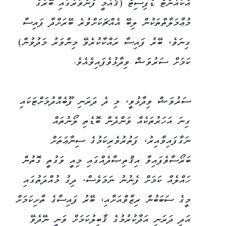
އެކައުންޓް ޑެފިސިޓް (ޤައުމީ ފެންވަރުގައި ބޭރުގެ
މުޢާމަލާތްތަކުން ލިބޭ އެއްޗަކަށްވުރެ ބޭރަށްދާ ފައިސާ
ގިނަވެ، ބޭރު ފައިސާ ރައްކާކުރެވޭ މިންވަރު މަދުވުން)
ކަމަށް ސަރުވަޝް ވިދާޅުވެފައިވެއެވެ.
ސަރުވަޝް ވިދާޅުވީ، މި ދެ ދަރަނި ފޫބެއްދުމަށްޓަކައި
ގިނަ އަހަރުތަކެއް ވަންދެން ބޮޑެތި ލޯނުތައް
ނަގާފައިވާއިރު، ފަތުރުވެރިކަމުގެ ސިނާޢަތަށް
ބަރޯސާވެފައިވާ އިޤްތިޞާދެއްގައި މިއީ ވަގުތީ ގޮތުން
ހައްލެއް ކަމަށް ފެނުނު ނަމަވެސް، ދިގު މުއްދަތުގައި
މީގެ ސަބަބުން ރިޒާވްއަށާއި، ބޭރު ފައިސާގެ ތާށިކަމަށް
އަދި ދަރަނި އަދާކުރުމުގެ ޤާބިލުކަމަށް ވަނީ ނޭދެވޭ