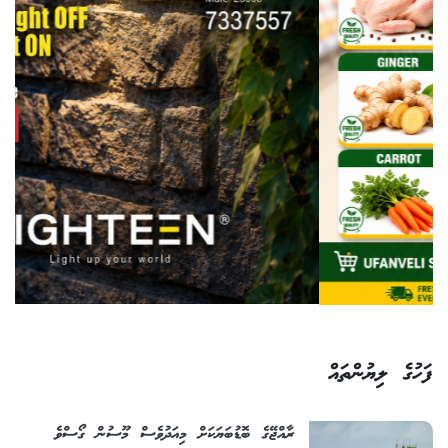
ފަހުގެ ލިޔުންތައް
ރާއްޖޭގެ ބޮޑުބަޔަކަށް މިއަދުވެސް މޫސުން ގޯސްވެ