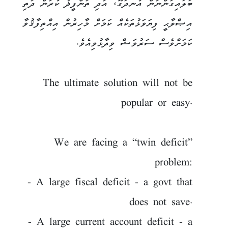
ބަލައިގަންނަން އުނދަގޫ، އަދި ތަންފީޛު ކުރަން ދަތި
އިޞްލާޙީ ފިޔަވަޅުތަކެއް ކަމަށް މާހިރުން އިއްތިފާޤުވާ
ކަމަށްވެސް ސަރުވަޝް ވިދާޅުވިއެވެ.
The ultimate solution will not be
popular or easy.
We are facing a “twin deficit”
problem:
- A large fiscal deficit - a govt that
does not save.
- A large current account deficit - a