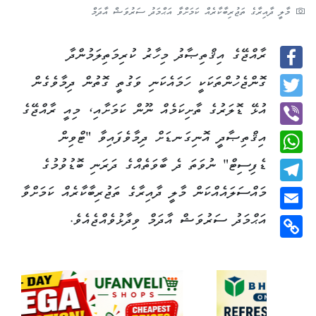
މާލީ ދާއިރާގެ ތަޖުރިބާކާރެއް ކަމަށްވާ އަޙްމަދު ސަރުވަޝް އާދަމް
ރާއްޖޭގެ އިޤްތިޞާދު މިހާރު ކުރިމަތިލަމުންދާ
Facebook
ގޮންޖެހުންތަކަކީ ހަމައެކަނި ވަގުތީ ގޮތުން ދިމާވެގެން
Twitter
އުޅޭ ޑޮލަރުގެ ތާށިކަމެއް ނޫން ކަމަށާއި، މިއީ ރާއްޖޭގެ
އިޤްތިޞާދީ އޮނިގަނޑަށް ދިމާވެފައިވާ "ޓްވިން
Viber
ޑެފިސިޓް" ނުވަތަ ދެ ބާވަތެއްގެ ދަރަނި ބޮޑުވުމުގެ
WhatsApp
މައްސަލައެއްކަން މާލީ ދާއިރާގެ ތަޖުރިބާކާރެއް ކަމަށްވާ
Telegram
އަޙްމަދު ސަރުވަޝް އާދަމް ވިދާޅުވެއްޖެއެވެ.
Email
Copy
Link