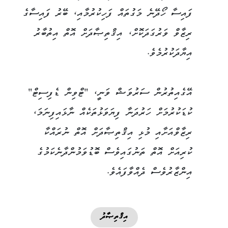
ފައިސާ ހޯދޭނެ މަގުތައް ފަހިކުރުމާއި، ބޭރު ފައިސާގެ
ރިޒާވް ވަރުގަދަކޮށް، އިޤްތިޞާދަށް އޮތް އިތުބާރު
އިޔާދަކުރުމެވެ.
އޭގެއިތުރުން ސަރުވަޝް ވަނީ، "ޓްވިން ޑެފިސިޓް"
ކުޑަކުރުމަށް ހަރުދަނާ ފިޔަވަޅުތަކެއް ނާޅައިފިނަމަ،
ރިޒާވްއަށާއި މުޅި އިޤްތިޞާދަށް އޮތް ނުރައްކާ
ކުރިއަށް އޮތް ތަނުގައިވެސް ބޮޑުވަމުންދާނެކަމުގެ
އިންޒާރުވެސް ދެއްވާފައެވެ.
އިޤްތިޞާދު