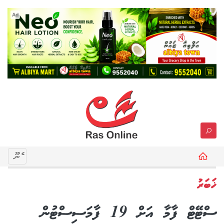
Ad
މެނޫ
ޚަބަރު
ސްޓޭޓް ފާމާ އަށް 19 ފާމަސިސްޓުން