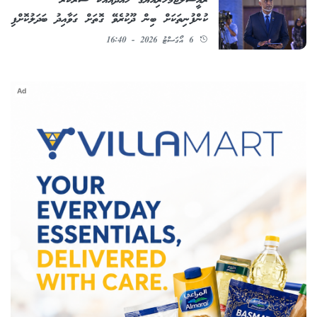
ރައީސުލްޖުމްހޫރިއްޔާގެ ހުއްދައާއެކު ސަރުކާރު
ކުންފުނިތަކަށް ބިން ދޫކުރެވޭ ގޮތަށް ގަވާއިދު ބަދަލުކޮށްފި
6 އޯގަސްޓު 2026 - 16:40
Ad