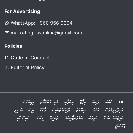
For Advertising
WhatsApp: +960 956 9394
marketing.rasonline@gmail.com
Policies
Code of Conduct
Editorial Policy
ޚަބަރު
ދުނިޔެ
ރިޕޯޓް
ވިޔަފާރި
ލުއި މަޢުލޫމާތު
ދިރިއުޅުން
މުނިފޫހިފިލުވުން
ކޮލަމް
ޞިއްހަތު
ތާރީޚުގެތެރެއިން
ވާހަކަ
ދީން
ރެސިޕީ
އެޑިޓަރުގެ ބަސް
ކުޅިވަރު
އެޑްވަރޓޯރިއަލް
ތަޢުލީމް
މީހުން
ސައިންސާއި
ޓެކްނޮލޮޖީ