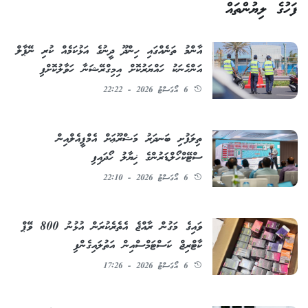
ފަހުގެ ލިޔުންތައް
އާންމު ތަނެއްގައި ހިންދޫ ދީނުގެ އަޅުކަމެއް ކުރި ނޭޕާލް
އަންހެނަކު ހައްޔަރުކޮށް އިމިގްރޭޝަނާ ހަވާލުކޮށްފި
6 އޯގަސްޓު 2026 - 22:22
ތިލަފުށި ބަނދަރު މަޝްރޫޢަށް އެމްޕީއެލްއިން
ސްޓޭކްހޯލްޑަރުންގެ ޚިޔާލު ހޯދައިފި
6 އޯގަސްޓު 2026 - 22:10
ވައިގެ މަގުން ރާއްޖެ އެތެރެކުރަން އުޅުނު 800 ވޭޕް
ކާޓްރިޖް ކަސްޓަމްސްއިން އަތުލައިގެންފި
6 އޯގަސްޓު 2026 - 17:26