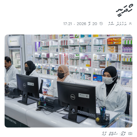
ހޯދަނީ
އަހުމަދު ޝާހް
20 މޭ 2026 - 17:21
ފޮޓޯ: ސްޓޭޓް ފާމާ