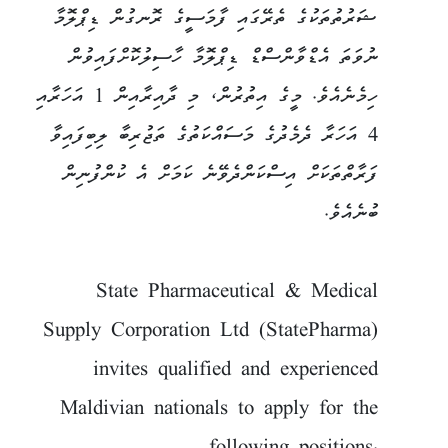
ޝަރުތުތަކުގެ ތެރޭގައި ފާމަސީގެ ރޮނގުން ޑިޕްލޮމާ
ނުވަތަ އެޑްވާންސްޑް ޑިޕްލޮމާ ހާސިލުކޮށްފައިވުން
ހިމެނެއެވެ. މީގެ އިތުރުން، މި ދާއިރާއިން 1 އަހަރާއި
4 އަހަރާ ދެމެދުގެ މަސައްކަތުގެ ތަޖުރިބާ ލިބިފައިވާ
ފަރާތްތަކަށް އިސްކަންދެވޭނެ ކަމަށް އެ ކުންފުނިން
ބުނެއެވެ.
State Pharmaceutical & Medical
Supply Corporation Ltd (StatePharma)
invites qualified and experienced
Maldivian nationals to apply for the