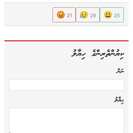
😡
😥
😃
21
29
25
ކިޔުންތެރިންގެ ހިޔާލު
ނަން
ޙިޔާލު