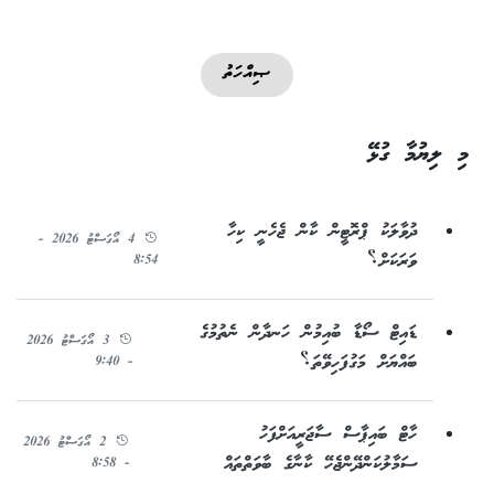
ޞިއްހަތު
މި ލިޔުމާ ގުޅޭ
ދުވާލަކު ޕްރޮޓީން ކާން ޖެހެނީ ކިހާ
4 އޯގަސްޓު 2026 -
ވަރަކަށް؟
8:54
ޑައިޓް ސޯޑާ ބުއިމުން ހަނދާން ނެތުމުގެ
3 އޯގަސްޓު 2026
ބައްޔަށް މަގުފަހިވޭތަ؟
- 9:40
ހާޓް ބައިޕާސް ސާޖަރީއަށްފަހު
2 އޯގަސްޓު 2026
ސަމާލުކަންދޭންޖެހޭ ކާނާގެ ބާވަތްތައް
- 8:58