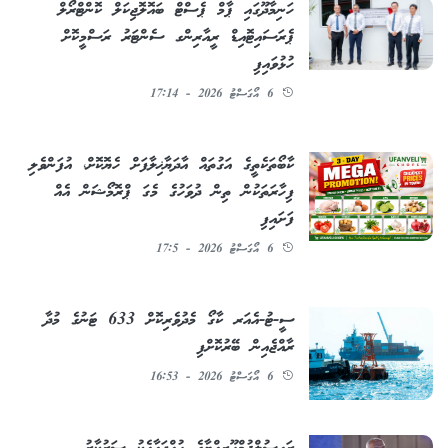
ހަނިމާދޫގައި ޕާމް ޕެސްޓް ބައޮލޮޖިކަލް ކޮންޓްރޯލް
ޕެރަސައިޓޮއިޑް ރީއާރިންގ ސެންޓަރު ރަސްމީކޮށް
ހުޅުވައިފި
6 އޯގަސްޓު 2026 - 17:14
ކާބޯތަކެތީގެ އަގުތައް އާދަޔާޚިލާފަށް ހެޔޮކޮށް، އުފަންވެލި
ފިހާރަތަކުން ތިން ދުވަހުގެ މެގަ ޕްރޮމޯޝަން އެއް
ފަށައިފި
6 އޯގަސްޓު 2026 - 17:5
ސީ-ޓު-އެއަރ ކާގޯ މެދުވެރިކޮށް 633 ޓަނުގެ މުދާ
ރާއްޖެއިން ބޭރުކޮށްފި
6 އޯގަސްޓު 2026 - 16:53