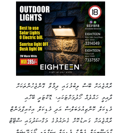
ރާއްޖެއަށް ބޭސް ލިބުމުގައި ދިމާވާ ގޮންޖެހުންތަކަށް
ދާއިމީ ހައްލެއް ހޯދުމަށްޓަކައި، ޑޮކްޓަރީ ބޭހާއި
މެޑިކަލް ކޮންޒިއުމަބަލްސް އަދި މެޑިކަލް އިކުއިޕްމަންޓް
ރާއްޖެއަށް ގަނޑުކޮށް ގެނައުމުގެ މަގްސަދުގައި ސްޓޭޓް