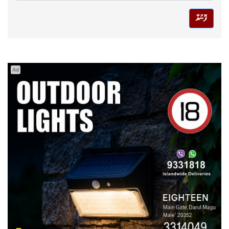
ފޮނުވާ
Ad