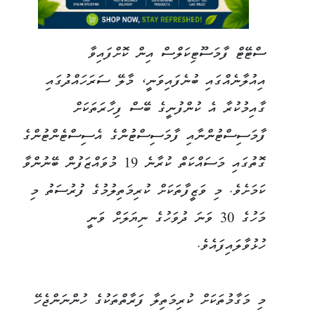
ސްޓޭޓް ފާމަސޫޓިކަލްސް އިން ކޮށްފައިވާ
އިއުލާނެއްގައި ބުނެފައިވަނީ، މާލޭ ސަރަހައްދުގައި
ގާއިމުކުރާ އެ ކުންފުނީގެ ބޭސް ފިހާރަތަކަށް
ފާމަސިސްޓުންނާއި ފާމަސިސްޓުންގެ އެސިސްޓެންޓުންގެ
ގޮތުގައި މަސައްކަތް ކުރާނެ 19 މުވައްޒަފުން ބޭނުންވާ
ކަމަށެވެ. މި ވަޒީފާތަކަށް ކުރިމަތިލުމުގެ ފުރުސަތު މި
މަހުގެ 30 ވަނަ ދުވަހުގެ ނިޔަލަށް ވަނީ
ހުޅުވާލައިފައެވެ.
މި މަގާމުތަކަށް ކުރިމަތިލާ ފަރާތްތަކުގެ ހުންނަންޖެހޭ