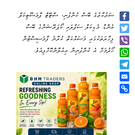
ސަރުކާރުގެ ބޭސް ކުންފުނި، ސްޓޭޓް ފާމަސޫޓިކަލް
Facebook
އެންޑް މެޑިކަލް ސަޕްލައި ކޯޕަރޭޝަންގެ ބޭސް
Twitter
ފިހާރަތަކުގައި މަސައްކަތް ކުރާނެ ފާމަސިސްޓުން
ހޯދުމަށް އެ ކުންފުނިން އިއުލާންކޮށްފިއެވެ.
Viber
WhatsApp
Telegram
Email
Copy
Link