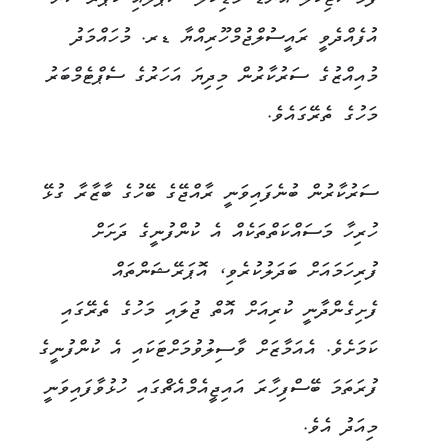
ފާމަސޫޓިކަލް އެންޑް މެޑިކަލް ސަޕްލައި ކޯޕަރޭޝަން
އުފެއްދެވީ ރައީސުލްޖުމްހޫރިއްޔާ ޑރ. މުހައްމަދު
މުއިއްޒުގެ ސަރުކާރުން މިދިޔަ އަހަރުގެ ސެޕްޓެމްބަރު
މަހުގެ ތެރޭގައެވެ.
ސަރުކާރުން ބުނެފައިވަނީ ރާއްޖޭގެ ބޭހުގެ ބާޒާރާ ގުޅޭ
ހުރިހާ މަސައްކަތްތަކެއް އެ ކުންފުނީގެ ދަށަށް
ފުރިހަމައަށް ބަދަލުކުރެވި، އޮޕަރޭޝަންތައް
ފެށިގެންދާނީ ކުރިއަށް އޮތް ޖުލައި މަހުގެ ތެރޭގައި
ކަމަށެވެ. އެއަމާޒަށް ވާސިލުވުމަށްޓަކައި އެ ކުންފުނީގެ
ފުރަތަމަ ބޭސްފިހާރަ އައިޖީއެމްއެޗްގައި ހުޅުވާފައިވަނީ
މިއަދު އެވެ.