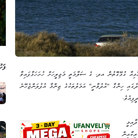
ފަހު
ޅިއާ ގުޅޭގޮތުން އދ. ގެ ސަލާމަތީ މަޖިލީހަށް ހުށަހަޅާފައިވާ
ުގައި ހިންގާ "އުދުވާނީ" އަމަލުތަކުގެ ޒިންމާ އުފުލަންޖެހޭނެ
ފިއެވެ.
ާއިމީ
ިކާއިން