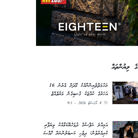
ގެ ލިޔުންތައް
ރަހުމަތްތެރިންނާއެކު މޫދަށް އެރުނު 16
އަހަރުގެ ކުއްޖަކު ގެނބިގެން މަރުވެއްޖެ
8 އޯގަސްޓު 2026 - 9:3
އަމިއްލަ ނަފްސުގެ ދުޅަހެޔޮކަމާއެކު ވިޔަފާރި
ކުރިއެރުވުން: ދިވެހި ކަނބަލުންނަށް ޚާއްޞަ