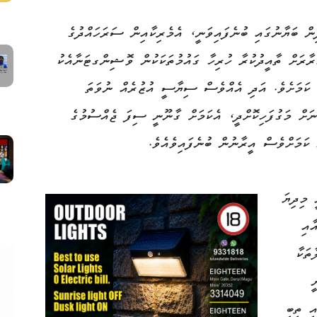
ް ބަޔާނުގައި ބުނެފައިވަނީ، އެމެރިކާއިން ސަރަހައްދުގެ
ާރަށް ތާއީދުކުރާ ހުރިހާ ގައުމުތަކަކުން ވޮޝިންގޓަނާއެކު
ެ ކަމަށެވެ. އަދި އެއްވެސް ސިޔާސީ އުޒުރެއް ނުވަތަ
ާނަށް މަގުފަހިކޮށްދީ، އެކަމަށް ގާނޫނީ ސިފަ ޖެއްސުމުގެ
 ކަމަށްވެސް އީރާނުން ބުނެފައިވެއެވެ.
 މިދިޔަ
ކާއާއި
ތަކާ
ީ
ި ތިބި