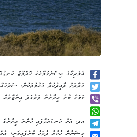
އެމެރިކާގެ އިސްނެގުމާއެކު ހޮރްމޫޒް ކަނޑުއޮ
Facebook
ގަރާރަށް ތާއީދުކުރާ ގައުމުތަކުން، ސަރަހައްދ
Twitter
ކަމަށް ބުނެ އީރާނުން ވަރުގަދަ އިންޒާރެއް ދީ
Viber
އދ. އަށް ކަނޑައަޅާފައި ހުންނަ އީރާނުގެ ދ
WhatsApp
މިޝަނުން ހުކުރު ދުވަހު ބުނެފައިވަނީ، އެމެރ
Telegram