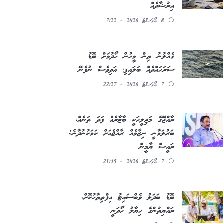
އިރުޝާދެއް
8 އޯގަސްޓު 2026 - 7:22
ގެއްލުނު ތިން މީހުން ހޯދުމަށް ބޮޑު
ސަރަހައްދެއް ބަލައިފި؛ އަދިވެސް ނުފެނޭ
7 އޯގަސްޓު 2026 - 22:27
ރާއްޖޭގެ މަޖިލީހަކީ ބާޒާރެއް ފަދަ ތަނެއް،
ބަރުލަމާނީ ނިޒާމެއް ރާއްޖެއަށް ކަމަކުނުދާނެ:
ރައީސް ޔާމީން
7 އޯގަސްޓު 2026 - 21:45
ބޮޑު ބަދަލު ވެބްސައިޓު އިފްތިތާހުކޮށް،
ރައްޔިތުންގެ ހިޔާލު ހޯދަނީ