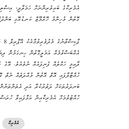
އެމެރިކާގެ ބައިވެރިންނަށް ހަމަލާދީ، އިސްތިރ
ގޮތުން މުހިންމު ހޮރްމޫޒް ކަނޑުއޮޅި ބަންދުކޮ
ޕާކި
އެއްބަސްވުމެއް އަމަލީގޮތުން ހިނގަމުން ދިޔ
ދާއިމީ ހައްލެއް ފެނިފައެއް ނުވެއެވެ. އޭގެ ފ
ހުއްޓާލާފައި އޮތް އޮތުން މުއްދަތެއް ނެތް ގޮ
ބަނދަރުތަކަށް ދަތުރުކުރާ އަދި އެތަންތަނުން
ހުއްޓުވުމަށް އެމެރިކާއިން އަޅާފައިވާ ހުރަސް
އެމެރިކާ