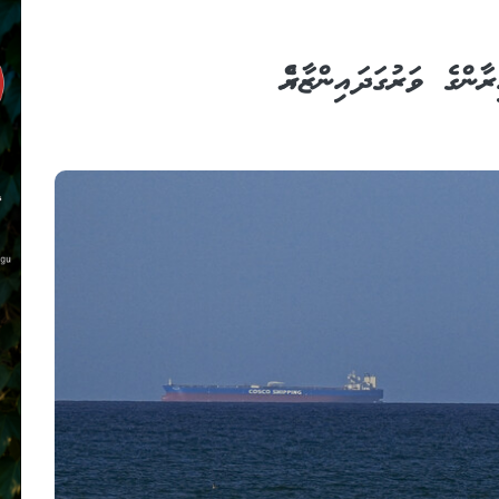
ރާންގެ ވަރުގަދަ އިންޒާރެއް