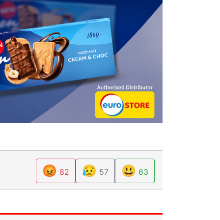
😡
😥
😃
82
57
63