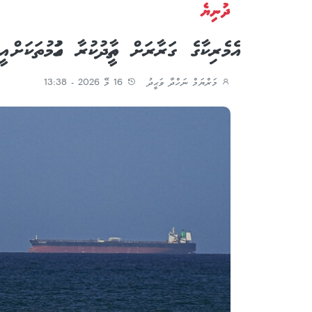
ދުނިޔެ
އެމެރިކާގެ ގަރާރަށް ތާއީދުކުރާ ގައުމުތަކަށް އީ
މަރްޔަމް ނަހްދާ ވަޙީދު
16 މޭ 2026 - 13:38