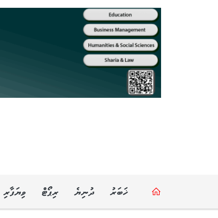
ޚަބަރު
ދުނިޔެ
ރިޕޯޓް
ވިޔަފާރި