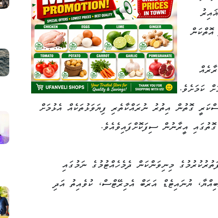
ައިރު
އޮތްކަން
ރާރެއް
ށް ކަމަށެވެ.
ކަރީ ގޮތުން އިތުރު ނުރައްކާތެރި ފިޔަވަޅުތަކެއް އެޅުމަށް
ގޮތުގައި އީރާނުން ސިފަކޮށްފައިވެއެވެ.
ތުރުކުރުމުގެ މިނިވަންކަން ދެމެހެއްޓުމުގެ ނަމުގައި
ިއްޔާ، ޔުނައިޓެޑް އަރަބް އެމިރޭޓްސް، ކުވެއިތު އަދި