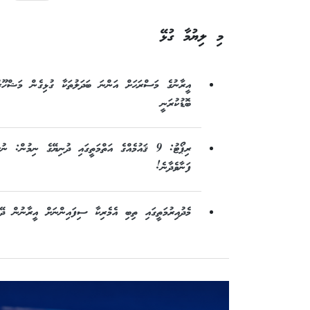
މި ލިޔުމާ ގުޅޭ
އީރާނުގެ މަސްރަޙަށް އަންނަ ބަދަލުތަކާ ގުޅިގެން މަޝްހޫރު
ބޮޑުކުރަނީ
ރިޕޯޓު: 9 ޤައުމެއްގެ އަތްމަތީގައި ދުނިޔޭގެ ނިމުން:
ފަނާވެދާނެ!
މެދުއިރުމަތީގައި ތިބި އެމެރިކާ ސިފައިންނަށް އީރާނުން ދޭ