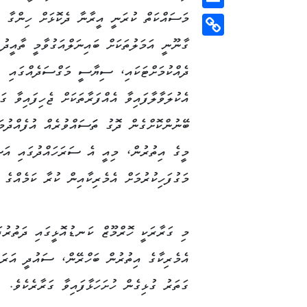
މަސައްކަތް ކުރަނީ އީރާނާ ދެކޮޅަށް ހިންގާ ޣ
Email
ގާނޫނީ އަމަލުތަކަށް ބައިނަލްއަގުވާމީ ތާއީދު 
Copy
Link
ދެއްކުމަށްޓަކައި، ސިޔާސީ މަގްސަދެއްގައި
އެކުލަވާލާފައިވާ އެއްފަރާތަކަށް ޖެހިފައިވާ ގަ
ބޭނުންކޮށްގެން ދޮގު ތަަސައްވުރެއް އުފެއްދުމަ
މީގެ އިތުރުން، މިއީ އެ ސަރަހައްދުގައި އަސް
މަގުފަހިކުރުމަށް އެމެރިކާއިން ކުރާ ކަމެއްގެ 
މި ގަރާރަކީ ހޮރްމޫޒް ކަނޑުއޮޅީގައި ދަތުރުފަ
އެމެރިކާގެ އިތުރުން ބަހްރޭން، ސައުދީ އަރަބ
ގަތަރު ގުޅިގެން ހުށަހަޅާފައިވާ ގަރާރެކެވެ.