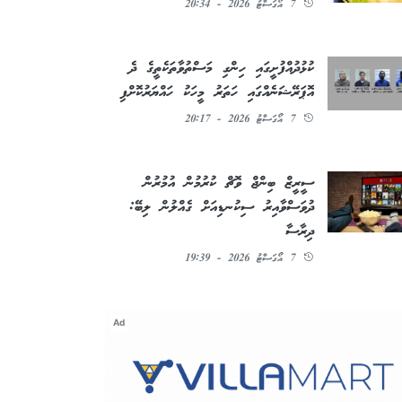
7 އޯގަސްޓު 2026 - 20:34
ކުޅުދުއްފުށީގައި ހިންގި މަސްތުވާތަކެތީގެ ދެ
އޮޕަރޭޝަނެއްގައި ހަތަރު މީހަކު ހައްޔަރުކޮށްފި
7 އޯގަސްޓު 2026 - 20:17
ސީރީޒް ބިންޖް ވޮޗް ކުރުމުން އުމުރުން
ދުވަސްވާއިރު ސިކުނޑިއަށް ގެއްލުން ލިބޭ:
ދިރާސާ
7 އޯގަސްޓު 2026 - 19:39
Ad