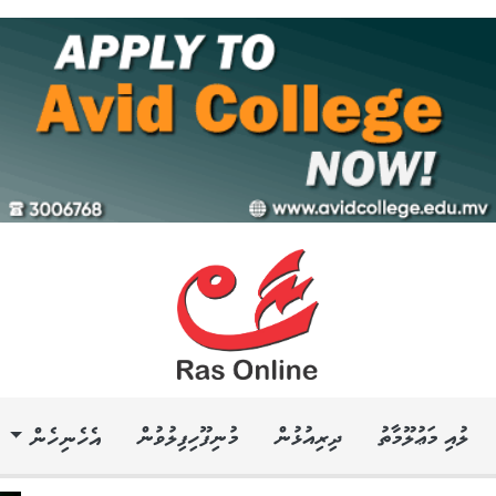
ލުއި މަޢުލޫމާތު
ދިރިއުޅުން
މުނިފޫހިފިލުވުން
އެހެނިހެން