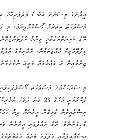
އީރާނުގެ މިޝަނުން އެކްސް މެދުވެރިކޮށް ދިނ
މަސްލަހަތު އިތުރަށް ގޯސްކޮށްފިނަމަ، މި ގަރ
އޭގެ ބައިނަލްއަގުވާމީ ޒިންމާ އުފުލަންޖެހޭނ
ޑިޕްލޮމެޓިކް ހުއްޖަތަކުން، އެމެރިކާގެ އުދުވ
ޒިންމާއިން އެ ގައުމުތައް ބަރީއަ ނުކުރެވޭނެ
މި ސަރަހައްދުގެ މަސްލަހަތު ގޯސްވެފައިވަނީ
ފެބްރުއަރީ މަހުގެ 28 ވަނަ ދުވަހު އެމެރި
އިސްރާއީލުން ގުޅިގެން އީރާނަށް ދިން ހަމަލާ
ގުޅިގެންނެވެ. އޭގެ ރައްދުގައި އީރާނުން ވަނ
އިސްރާއީލަށާއި ގަލްފުގެ ބައެއް ގައުމުތަކުގައ