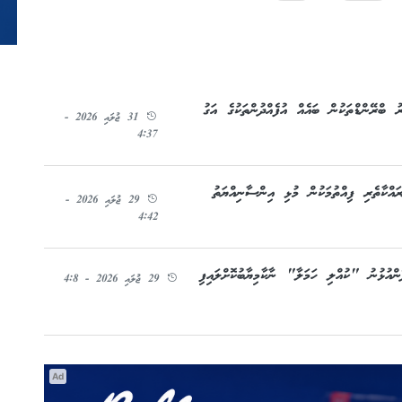
 ބްރޭންޑްތަކުން ބައެއް އުފެއްދުންތަކުގެ އަގު
31 ޖުލައި 2026 -
4:37
 ނުރައްކާތެރި ފިއްތުމަކުން މުޅި އިންސާނިއްޔަތު
29 ޖުލައި 2026 -
4:42
ންއުޅުނު "ކުއްލި ހަމަލާ" ނާކާމިޔާބުކޮށްލައިފި
29 ޖުލައި 2026 - 4:8
Ad