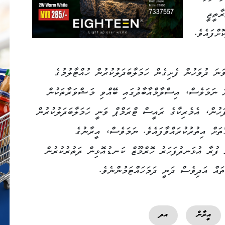
ާތީޖީ
ށްފައެވެ.
ސްތާނުގެ މެދުވެރިވުމާއެކު އޭޕްރިލް 8 ވަނަ ދުވަހުން ފެށިގެން ހަމަލާބަދަލުކުރުން ހުއްޓާލުމުގެ
ަ ނަމަވެސް، އިސްލާމްއާބާދުގައި ބޭއްވި މަޝްވަރާތަކުން
ަހުން، އެމެރިކާގެ ރައީސް ޓްރަމްޕް ވަނީ ހަމަލާބަދަލުކުރުން
ތަށް އިތުރުކުރައްވާފައެވެ. ނަމަވެސް، އީރާނުގެ
 ފުރާ އުޅަނދުފަހަރު ހޮރްމޫޒް ކަނޑުއޮޅިން ދަތުރުކުރުން
ތައް އަދިވެސް ދަނީ ދަމަހައްޓަމުންނެވެ.
އީރާން
އދ