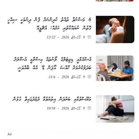
6 މަސްނުވާ ތުއްތު ކުދިންނަށް ފެން ދިނުމަކީ ސިއްހީ
ގޮތުން ނުރައްކާތެރި ކަމެއް: އެޗްޕީއޭ
9 އޯގަސްޓު 2026 - 12:22
އެސްއެމްއީ ޑިޖިޓަލްގެ ލޯނުތައް އިސްލާމީ އުސޫލަށް
ބަދަލުކުރުމަށް ޚާއްޞަ 'އޯޕަން ޑޭ' އެއް ބާއްވަނީ
9 އޯގަސްޓު 2026 - 11:6
މަޔޫސްވުމާއި ބަރުދަން އިތުރުވުމާ ދެމެދުގައިވާ ގުޅުން
9 އޯގަސްޓު 2026 - 10:58
Ad