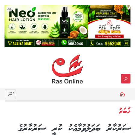
Ad
މެނޫ
ޚަބަރު
ސަރުކާރު ބަދަލުވުމާއެކު ކުރީ ސަރުކާރުގެ