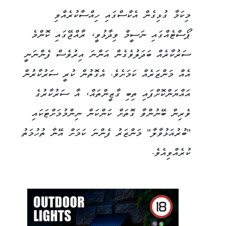
މިކަމާ ގުޅިގެން އެކްސްގައި ހިއްސާކުރެއްވި
ޕޯސްޓެއްގައި ނަސީމް ވިދާޅުވީ، ރާއްޖޭގައި ކޮންމެ
ސަރުކާރެއް ބަދަލުވެގެން އަންނަ އިރުވެސް ފެންނަނީ
އެއް މަންޒަރެއް ކަމަށެވެ. އެގޮތުން ކުރީ ސަރުކާރުން
އައްޔަންކޮށްފައި ތިބި ގާޒީންތައް، އާ ސަރުކާރުގެ
ވެރިން ބޭނުންވާ ގޮތަށް ކަންކަން ނިންމުމަށްޓަކައި
"ބުރުއަޅުވާލާ" މަންޒަރު ފެންނަ ކަމަށް އޭނާ ތުހުމަތު
ކުރެއްވިއެވެ.