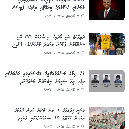
ހަންނާނު މެދުވެރިކޮށް މަޖިލީހަށް ހުށައަޅާފައިވަނީ
ލާމަރުކަޒީ އުސޫލުތަކާ ބީރައްޓެހި ބިލެއް: ޕެޓިޝަން
9 އޯގަސްޓު 2026 - 15:6
ދަތިވެއްޖެ އަކީ އާދައިގެ ހިނގާލުމެއް ނޫން؛ އެއީ
ކަންބޮޑުވުން ފާޅުކުރާ ވަރުގަދަ މުޒާހަރާއެއް: އެމްޑީޕީ
9 އޯގަސްޓު 2026 - 14:41
21 ކިލޯގެ މަސްތުވާތަކެތީގެ މައްސަލައިގައި ހައްޔަރުކުރި
ދިވެހި މީހާ ޝަރީއަތް ނިމެންދެން ބަންދުކޮށްފި
9 އޯގަސްޓު 2026 - 12:54
ވަޠަނީ ޚިދުމަތުގެ 4 ވަނަ ބެޗަށް ކުދިން ހޮވުމުގެ
މަރުހަލާ ރާއްޖޭގެ 13 ސަރަޙައްދެއްގައި ފަށައިފި
9 އޯގަސްޓު 2026 - 12:37