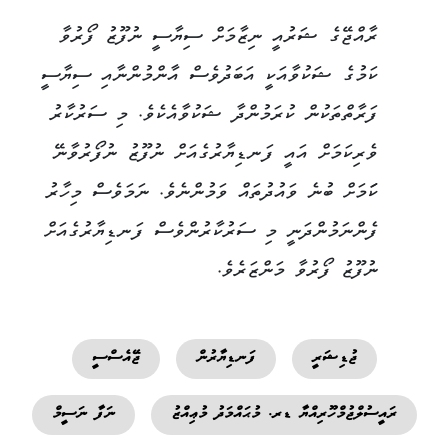
ރާއްޖޭގެ ޝަރުއީ ނިޒާމަށް ސިޔާސީ ނުފޫޒު ފޯރުވާ
ކަމުގެ ޝަކުވާއަކީ އަބަދުވެސް އާންމުންނާއި ސިޔާސީ
ފަރާތްތަކުން ކުރަމުންދާ ޝަކުވާއެކެވެ. މި ސަރުކާރު
ވެރިކަމަށް އައީ ފަނޑިޔާރުގެއަށް ނުފޫޒު ނުފޯރުވާނޭ
ކަަމަށް ބުނެ ވައުދުތައް ވަމުންނެވެ. ނަމަވެސް މިހާރު
ފެންނަމުންދަނީ މި ސަރުކާރުންވެސް ފަނޑިޔާރުގެއަށް
ނުފޫޒު ފޯރުވާ މަންޒަރެވެ.
ޖުޑިޝަރީ
ފަނޑިޔާރުން
ޖޭއެސްސީ
ރައީސުލްޖުމްހޫރިއްޔާ ޑރ. މުޙައްމަދު މުޢިއްޒު
ނަފާ ނަސީމް