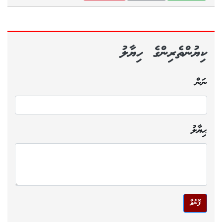
ކިޔުންތެރިންގެ ހިޔާލު
ނަން
ޙިޔާލު
ފޮނުވާ