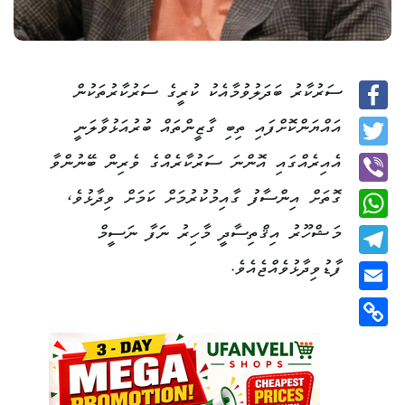
ސަރުކާރު ބަދަލުވުމާއެކު ކުރީގެ ސަރުކާރުތަކުން
Facebook
އައްޔަންކޮށްފައި ތިބި ގާޒީންތައް ބުރުއަޅުވާލަނީ
Twitter
އެއިރެއްގައި އޮންނަ ސަރުކާރެއްގެ ވެރިން ބޭނުންވާ
ގޮތަށް އިންސާފު ގާއިމުކުރުމަށް ކަމަށް ވިދާޅުވެ،
Viber
މަޝްހޫރު އިޤްތިސާދީ މާހިރު ނަފާ ނަސީމް
WhatsApp
ފާޑުވިދާޅުވެއްޖެއެވެ.
Telegram
Email
Copy
Link