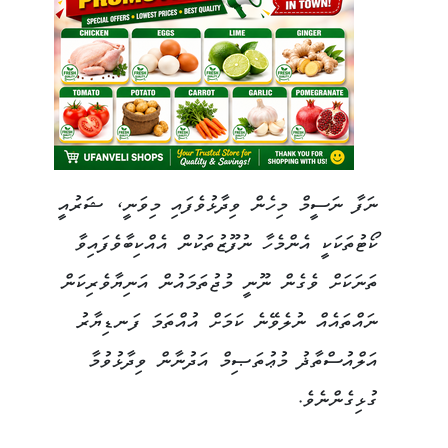
ނަފާ ނަސީމް މިހެން ވިދާޅުވެފައި މިވަނީ، ޝަރުއީ
ކޯޓުތަކަކީ އެންމެހާ ނުފޫޒުތަކުން އެއްކިބާވެފައިވާ
ތަނަކަށް ވެގެން ނޫނީ މުޖުތަމައުން އަނިޔާވެރިކަން
ނައްތައެއް ނުލެވޭނެ ކަމަށް އުއްތަމަ ފަނޑިޔާރު
އަލްއުސްތާޛު މުޢުތަޞިމް އަދުނާން ވިދާޅުވުމާ
ގުޅިގެންނެވެ.