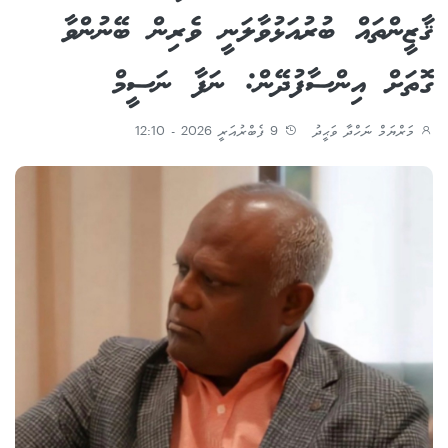
ޤާޒީންތައް ބުރުއަޅުވާލަނީ ވެރިން ބޭނުންވާ
ގޮތަށް އިންސާފުދޭން: ނަފާ ނަސީމް
މަރްޔަމް ނަހްދާ ވަޙީދު
9 ފެބްރުއަރީ 2026 - 12:10