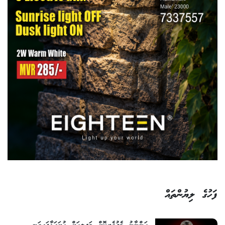
ފަހުގެ ލިޔުންތައް