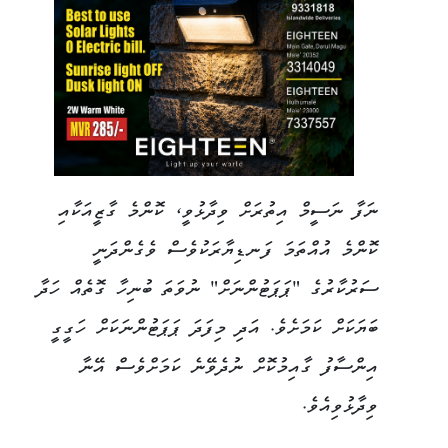
ނަފާ ނަސީމް އިތުރަށް ވިދާޅުވީ، ކޮންމެ ގާޒީއަކާއި
ކޮންމެ އުއްތަމަ ފަނޑިޔާރަކުވެސް ވެގެންދަނީ
ސަރުކާރުގެ "ޕަޕަޓުންނަށް" ނުވަތަ ބުނިހާ ގޮތެއް ހަދާ
ބަޔަކަށް ކަމަށެވެ. އަދި މިފަދަ ޕަޕަޓުންނަކަށް ހަގީގީ
އިންސާފު ގާއިމުކޮށް ނުދެވޭނެ ކަމަށްވެސް އޭނާ
ވިދާޅުވިއެވެ.