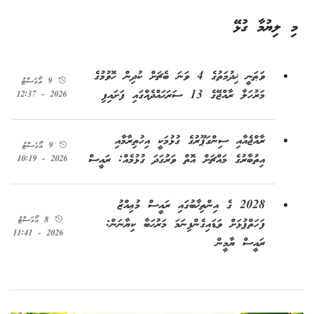
މި ލިޔުމާ ގުޅޭ
ވަޠަނީ ޚިދުމަތުގެ 4 ވަނަ ބެޗަށް ކުދިން ހޮވުމުގެ
9 އޯގަސްޓު
މަރުހަލާ ރާއްޖޭގެ 13 ސަރަޙައްދެއްގައި ފަށައިފި
2026 - 12:37
ރާއްޖެއާއި ސިންގަޕޫރުގެ ގުޅުމަކީ އިހުތިރާމާއި
9 އޯގަސްޓު
އިތުބާރުގެ މައްޗަށް އޮތް ވަރުގަދަ ގުޅުމެއް: ރައީސް
2026 - 10:19
2028 ގެ އިންތިޚާބުގައި ރައީސް މުޢިއްޒު
8 އޯގަސްޓު
ފަހަތްޕުޅަށް ވަޑައިގެންފިނަމަ މަރުޙަބާ ކިޔާނަން:
2026 - 11:41
ރައީސް ޔާމީން