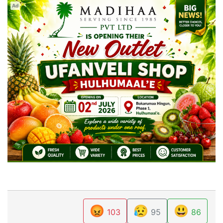
Ad
😡
😥
😃
103
95
86