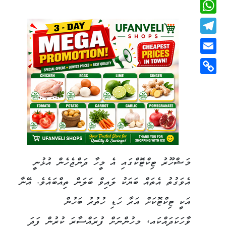
Viber
WhatsApp
Telegram
Email
Copy
Link
މަޝްހޫރު ޓިކްޓޮކްގައި އެ މީހާ ދަންޖެހެން އުޅުނީ
އެވަގުތު އެތައް ބަޔަކު ލައިވް ބަލަން ތިއްބައެވެ. އޭނާ
އަކީ ޓިކްޓޮކަށް އަރާ ހަޑި ހުތުރު ބަހުން
ވާހަކަދައްކައި، މީހުންނަށް ފުރައްސާރަ ކުރުން ފަދަ