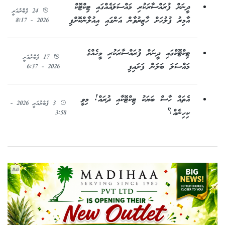
ދީނަށް ފުރައްސާރަކުރި މައްސަލައެއްގައި ޓިކްޓޮކް
24 ފެބްރުއަރީ
އާމިރު ފުލުހަށް ހާޒިރުވާން އަންގައި އިއުލާންކޮށްފި
2026 - 8:17
ޓިކްޓޮކްގައި ދީނަށް ފުރައްސާރަކުރި މީހެއްގެ
17 ފެބްރުއަރީ
މައްސަލަ ބަލަން ފަށައިފި
2026 - 6:37
އެތައް ހާސް ބަޔަކު ޓިކްޓޮކާއި ދުރައް! މިވީ
3 ފެބްރުއަރީ 2026 -
ކިހިނެއް؟
3:58
Ad