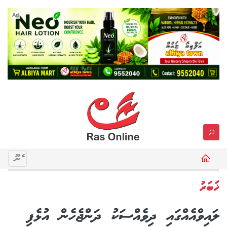
Ad
މެނޫ
ޚަބަރު
ލައިވްއެއްގައި ދިވެއްސަކު ދަންޖެހެން އުޅެފި