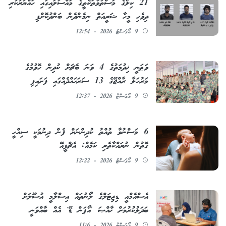
21 ކިލޯގެ މަސްތުވާތަކެތީގެ މައްސަލައިގައި ހައްޔަރުކުރި
ދިވެހި މީހާ ޝަރީއަތް ނިމެންދެން ބަންދުކޮށްފި
9 އޯގަސްޓު 2026 - 12:54
ވަޠަނީ ޚިދުމަތުގެ 4 ވަނަ ބެޗަށް ކުދިން ހޮވުމުގެ
މަރުހަލާ ރާއްޖޭގެ 13 ސަރަޙައްދެއްގައި ފަށައިފި
9 އޯގަސްޓު 2026 - 12:37
6 މަސްނުވާ ތުއްތު ކުދިންނަށް ފެން ދިނުމަކީ ސިއްހީ
ގޮތުން ނުރައްކާތެރި ކަމެއް: އެޗްޕީއޭ
9 އޯގަސްޓު 2026 - 12:22
އެސްއެމްއީ ޑިޖިޓަލްގެ ލޯނުތައް އިސްލާމީ އުސޫލަށް
ބަދަލުކުރުމަށް ޚާއްޞަ 'އޯޕަން ޑޭ' އެއް ބާއްވަނީ