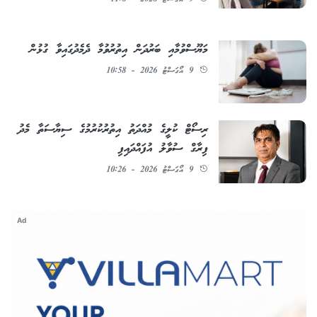
9 އޯގަސްޓު 2026 - 11:6
މަޔޫސްވުމާއި ބަރުދަން އިތުރުވުމާ ދެމެދުގައިވާ ގުޅުން
9 އޯގަސްޓު 2026 - 10:58
ރިސޯޓް ކުލީގެ މުއްދަތު އިތުރުކުރުމުގެ ސިޔާސަތާ މެދު
ފިރާގް ސުވާލު އުފައްދައިފި
9 އޯގަސްޓު 2026 - 10:26
Ad