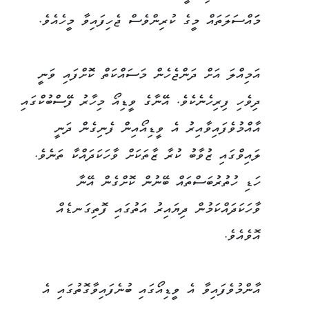
މަައްސަލަތައް މީގެ ކުރިންވެސް ޖެހިފައިވާ މީހެއެވެ.
އަމިއްލަ އަށް ދަންޖެހެން މަސައްކަތް ކޮށްފައި ވަނީ
ދިވެހި ފިރިހެނެކެވެ. އޭނާގެ ވީޑިއޯ މިހާރު ފޭސްބުކްގައި
އާއްމުވެފައިވާއިރު އެ ވީޑިއޯއިން ފެނިގެން ދަނީ
ލައިވްގައި ޒުވާބު ކުރާ ޒާތަކަށް ވާހަކަދައްކާ ތަނެވެ.
ހަޑި ހުތުރުބަސްތައް ބޭނުން ކޮށްގެން އޭނާ
ވާހަކަދައްކަމުން ދިޔައިރު އަތުގައި ފޮތިގަނޑެއް
އޮވެއެވެ.
އާންމުވެފައިވާ އެ ވީޑިއޯގައި ބުނެފައިވާގޮތުގައި އެ