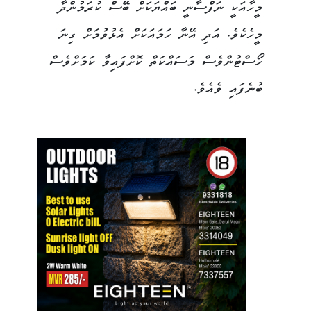
މީހާއަކީ ނަފްސާނީ ބައްޔަކަށް ބޭސް ކުރަމުންދާ
މީހެކެވެ. އަދި އޭނާ ހަމައަކަށް އެޅުވުމަށް ގިނަ
ހޯސްޓުންވެސް މަސައްކަތް ކޮށްފައިވާ ކަމަށްވެސް
ބުނެފައި ވެއެވެ.