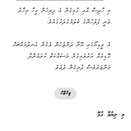
މި ހާދިސާ އާއި ގުޅިގެން އެ ފިރިހެން މީހާ މިހާރު
ވަނީ ފުލުހުންގެ ބެލުމުގެދަށުގައެވެ.
އެ ވީޑިއޯގައި އޭނާ ދަންޖެހެން ވެގެން އެނދުމައްޗަށް
ގޮޑިއެއް އަަރުވައިގެން މަސައްކަތް ކުރަމުންދާ
މަންޒަރުވެސް ފެނިގެން ދެއެވެ.
ޓިކްޓޮކް
މި ލިޔުމާ ގުޅޭ