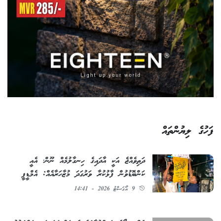
ފަހުގެ ލިޔުންތައް
ދަތިވެއްޖެ އަކީ އާދައިގެ ހިނގާލުމެއް ނޫން؛ އެއީ
ކަންބޮޑުވުން ފާޅުކުރާ ވަރުގަދަ މުޒާހަރާއެއް: އެމްޑީޕީ
9 އޯގަސްޓު 2026 - 14:41