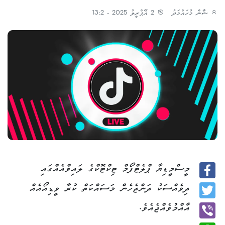
ޝާން މުހައްމަދު
2 އޭޕްރީލު 2025 - 13:2
މީސްމީޑިޔާ ޕްލެޓްފޯމް ޓިކްޓޮކްގެ ލައިވްއެއްގައި
Facebook
ދިވެއްސަކު ދަންޖެހެން މަސައްކަތް ކުރާ ވީޑިއޯއެއް
Twitter
އާއްމުވެއްޖެއެވެ.