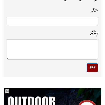
ނަން
ޙިޔާލު
ފޮނުވާ
Ad