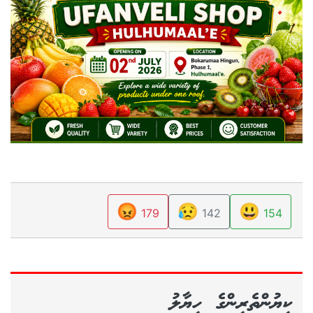
😡
😥
😃
179
142
154
ކިޔުންތެރިންގެ ހިޔާލު