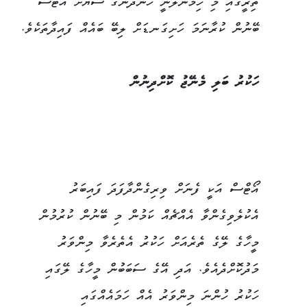
ތިރީގައި މި ހިމަނާލަނީ ހެނދުނުގެ ސަޔަށް އޯޓްސް
ބޭނުން ކުރާނަމަ ހަށިގަނޑަށް ލިބޭ ބައެއް ފައިދާތަކެވެ.
ހަކުރު ބަލި މެނޭޖު ކޮށްދިނުން
އޯޓްސް އަކީ ފެނަށް ވިރިގެންދާފަދަ ފައިބަރު
އެކުލެވިގެންވާ އެއްޗެއް ކަމުން މި ބޭނުން ކުރުމުން
މީހާގެ ލޭގެ ތެރެއަށް ހަކުރު އެތެރެވާ މިންވަރު
މަދުކޮށްދެއެވެ. އަދި އޭގެ ސަބަބުން މީހާގެ ލޭގައި
ހަކުރު ހުންނަ މިންވަރު އެއް ހަމައެއްގައި