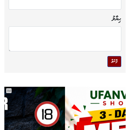
ޙިޔާލު
ފޮނުވާ
Ad