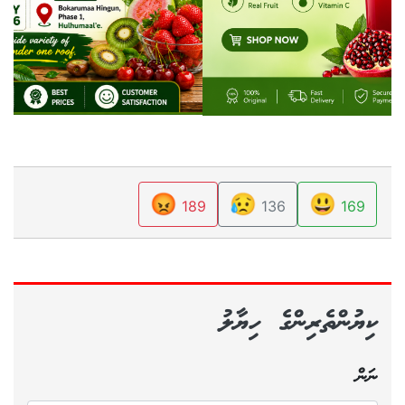
😡
😥
😃
189
136
169
ކިޔުންތެރިންގެ ހިޔާލު
ނަން