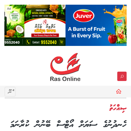
Ad
މެނޫ
ޞިއްހަތު
ހެނދުނުގެ ސަޔަށް އޯޓްސް ބޭނުން ކުރާނަމަ