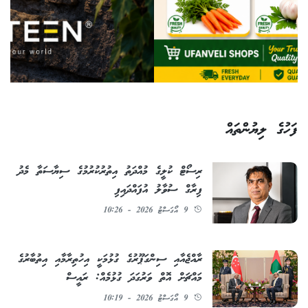
ފަހުގެ ލިޔުންތައް
ރިސޯޓް ކުލީގެ މުއްދަތު އިތުރުކުރުމުގެ ސިޔާސަތާ މެދު
ފިރާގް ސުވާލު އުފައްދައިފި
9 އޯގަސްޓު 2026 - 10:26
ރާއްޖެއާއި ސިންގަޕޫރުގެ ގުޅުމަކީ އިހުތިރާމާއި އިތުބާރުގެ
މައްޗަށް އޮތް ވަރުގަދަ ގުޅުމެއް: ރައީސް
9 އޯގަސްޓު 2026 - 10:19