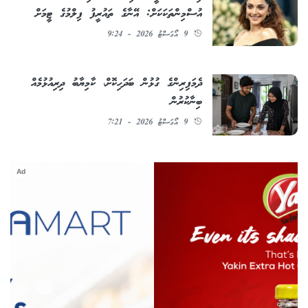
އުސްމިންތަކަކަށް: އޭނާގެ ތައުރީފު ފިލްމުގެ ޓީމަށް
9 އޯގަސްޓު 2026 - 9:24
ދެމަފިރިންގެ ގުޅުން ބަދަހިކޮށް، ކާމިޔާބު ދިރިއުޅުމެއް
ބިނާކުރުން
9 އޯގަސްޓު 2026 - 7:21
Ad