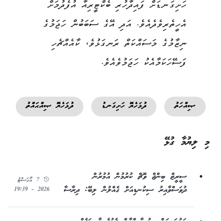
ހަށިގަނޑަށް ފައިދާހުރި ބެކްޓީރިއާ އުފެދުމަށް
އެހީތެރިވެދެއެވެ. އަދި އޭގެ ސަބަބުން ހަޖަމުގެ
ނިޒާމުގެ މަސައްކަތް ރަނގަޅުވެ، ކާއެއްޗެހި
ފަސޭހަކަމާއެކު ހަޖަމުވެއެވެ.
ޞިއްހަތު
ދުޅަހެޔޮ ހަށިގަނޑު
ދުޅަހެޔޮ ޞިއްޙައްތު
މި ލިޔުމާ ގުޅޭ
ސީރީޒް ބިންޖް ވޮޗް ކުރުމުން އުމުރުން
7 އޯގަސްޓު
ދުވަސްވާއިރު ސިކުނޑިއަށް ގެއްލުން ލިބޭ: ދިރާސާ
2026 - 19:39