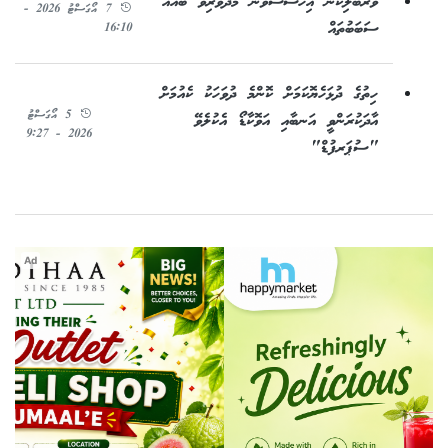
ވަރުބަލިކަން އިހުސާސްވާން މެދުވެރިވާ ބައެއް
7 އޯގަސްޓު 2026 -
ސަބަބުތައް
16:10
ހިތުގެ ދުޅަހެޔޮކަމަށް ކޮންމެ ދުވަހަކު ކެއުމަށް
5 އޯގަސްޓު
އާދަކުރަންވީ އަނބާއި އަވޮކާޑޯ އެކުލެވޭ
2026 - 9:27
"ސުޕަރފުޑް"
Ad