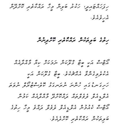
ހިފަހައްޓައިދީ، ހަކުރު ބަލިން މީހާ ރައްކާތެރި ކޮށްދޭން
އެހީވެއެވެ.
ހިތުގެ ބަލިތަކުން ރައްކާތެރި ކޮށްދިނުން
އޯޓްސް އަކީ ބީޓާ ގްލޫކަން ނަމަކަށް ކިޔާ މާއްދާއެއް
އެކުލެވިގެންވާ އެއްޗެކެވެ. ބީޓާ ގުލޫކަން އަކީ
ހަށިގަނޑުގައި ހުންނަ ނުރަނގަޅު ކޮލެސްޓުރޯލް ނުވަތަ
އެލްޑީއެލް ލެވެލްތައް ދައްކޮށްދޭ މާއްދާއެއް ކަމުން
އޯޓްސް ކެއުމުން އެލްޑީއެލް ލެވެލް ދައްވެ މީހާ ހިތުގެ
ބަލިތަކުން ރައްކާތެރި ކޮށްދެއެވެ.