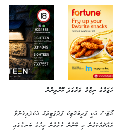
ހަޖަމުގެ ނިޒާމު ވަރުގަދަ ކޮށްދިނުން
އޯޓްސް އަކީ ޕްރީބައޮޓިކު ޕްރޮޕަޓީތައް އެކުލެވިގެންވާ
އެއްޗެއްކަމުން މި ބޭނުން ކުރުމުން މީހާގެ ބަނޑުގައި