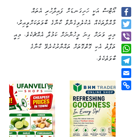
އޯޓްސް އަކީ ހަށިގަނޑަށް ފައިދާހުރި އެތައް
Facebook
މާއްދާތަކެއް އެކުލެވިގެންވާ ކާނާގެ ބާވަތަކަށްވީއިރު،
Twitter
މިއީ ވަރަށް ގިނަ މީހުންނަށް ކަމުދާ އެއްޗެކެވެ. މިއީ
ތަފާތު އެކި ގޮތްގޮތަށް ތައްޔާރުކުރެވޭ ކާނާގެ
Viber
ބާވަތެކެވެ.
WhatsApp
Telegram
Email
Copy
Link