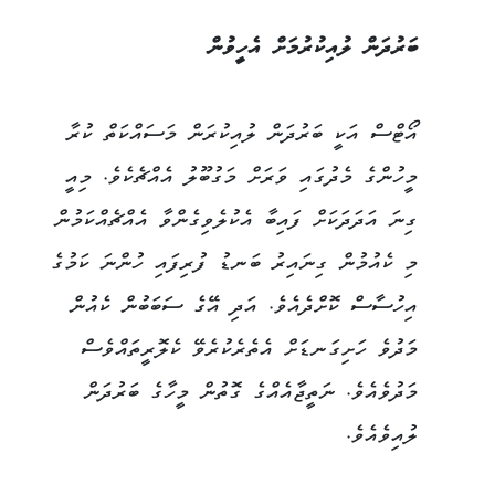
ބަރުދަން ލުއިކުރުމަށް އެހީވުން
އޯޓްސް އަކީ ބަރުދަން ލުއިކުރަން މަސައްކަތް ކުރާ
މީހުންގެ މެދުގައި ވަރަށް މަގުބޫލު އެއްޗެކެވެ. މިއީ
ގިނަ އަދަދަކަށް ފައިބާ އެކުލެވިގެންވާ އެއްޗެއްކަމުން
މި ކެއުމުން ގިނައިރު ބަނޑު ފުރިފައި ހުންނަ ކަމުގެ
އިހުސާސް ކޮށްދެއެވެ. އަދި އޭގެ ސަބަބުން ކެއުން
މަދުވެ ހަށިގަނޑަށް އެތެރެކުރެވޭ ކެލޮރީތައްވެސް
މަދުވެއެވެ. ނަތީޖާއެއްގެ ގޮތުން މީހާގެ ބަރުދަން
ލުއިވެއެވެ.