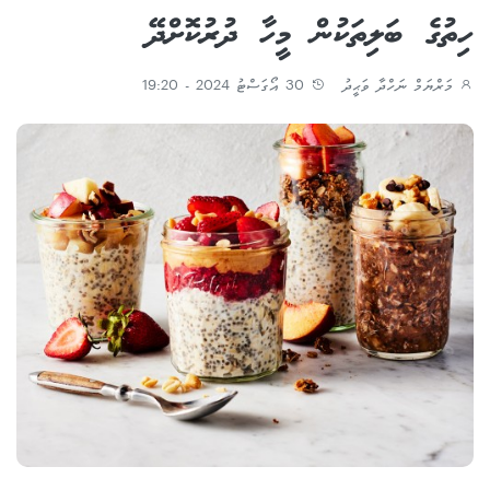
ހިތުގެ ބަލިތަކުން މީހާ ދުރުކޮށްދޭ
މަރްޔަމް ނަހްދާ ވަޙީދު
30 އޯގަސްޓު 2024 - 19:20