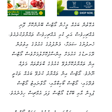
އެގޮތުން ބައެއް މީހުން އޯޓްސް ބޭނުންކޮށް ފޮނި
އެއްޗިހިވެސް އަދި ކުޅި އެއްޗިހިވެސް ތައްޔާރުކުރެއެވެ.
ހެނދުނުގެ ސަޔަށާ، މެންދުރުގެ ކެއުމުގެ އިތުރުން
ރޭގަނޑުގެ ކެއުމަށް އިންސާފުކޮށްލުމަށްވެސް އޯޓްސް
އިން ތައްޔާރުކޮށްލެވޭ ކެއުމުގެ ބާވަތްތައް މަދެއް
ނޫނެވެ. އޯޓްސް އިން ތައްޔާރު ކުރެވޭ ބައެއް ތަކެތީ
ތެރޭގައި، އޯޓްސް ބޯކިބާއާއި، އޯވާނައިޓު އޯޓްސް
ޕުޑިން އާއި ބޭކްޑް އޯޓްސް ފަދަ އެއްޗިސް ހިމެނެއެވެ.