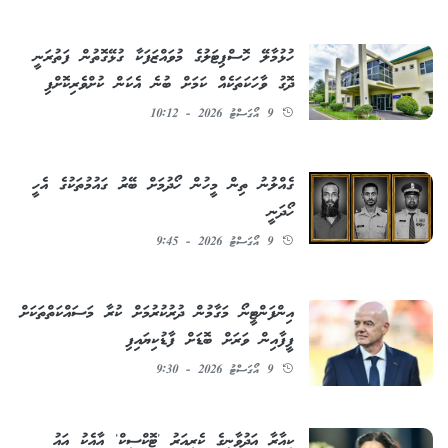
ހުޅުމާލޭ ހޮސްޕިޓަލުގެ މުވައްޒަފަކާ ގުޅޭގޮތުން ފަތުރަނީ
ދޮގު ވާހަކަތަކެއް ކަމަށް ބުނެ އެކަން ކުށްވެރިކޮށްފި
9 އޯގަސްޓު 2026 - 10:12
ގެއްލުނު ތިން މީހުން ހޯދުމަށް ބޭރު ގައުމުތަކުގެ އެހީ
ހޯދަނީ
9 އޯގަސްޓު 2026 - 9:45
އިންފަންޓީނޯ މަގާމުން ދުރުކުރުމަށް ކުރާ މަސައްކަތްތަކަށް
ފީފާއިން ވަރަށް ބޮޑަށް ފާޑުކިޔައިފި
9 އޯގަސްޓު 2026 - 9:30
ކިއާރާ އަދުވާނީގެ ކެރިއަރު 'ޓޮކްސިކް' އާއެކު އައު