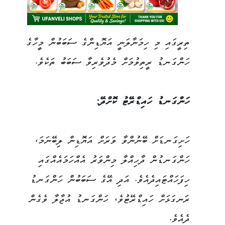
ތިރީގައި މި ހިމަނާލަނީ އަޔޮޑިންގެ ސަބަބުން މީހާގެ
ހަންގަނޑު ރީތިވުމަށް މެދުވެރިވާ ސަބަބު ތަކެވެ.
ހަންގަނޑު ހައިޑްރޭޓު ކޮށްދޭ:
ހަށިގަނޑަށް ބޭނުންވާ ވަރަށް އަޔޮޑިން ލިބޭނަމަ،
ހަންގަނޑުން ދާހިއްލާ މިންވަރު އެއްހަމައެއްގައި
ހިފަހައްޓައިދެއެވެ. އަދި އޭގެ ސަބަބުން ހަންގަނޑު
ރަނގަޅަށް ހައިޑްރޭޓުވެ، ހަންގަނޑު އުޖާލާ ވެގެން
ދެއެވެ.