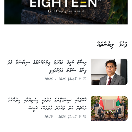
ފަހުގެ ލިޔުންތައް
ރިސޯޓް ކުލީގެ މުއްދަތު އިތުރުކުރުމުގެ ސިޔާސަތާ މެދު
ފިރާގް ސުވާލު އުފައްދައިފި
9 އޯގަސްޓު 2026 - 10:26
ރާއްޖެއާއި ސިންގަޕޫރުގެ ގުޅުމަކީ އިހުތިރާމާއި އިތުބާރުގެ
މައްޗަށް އޮތް ވަރުގަދަ ގުޅުމެއް: ރައީސް
9 އޯގަސްޓު 2026 - 10:19