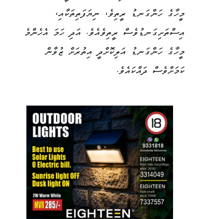
މީހާގެ ހަންގަނޑު ރީތިވެ، ނިޔަފަތިތަކާއި،
އިސްތަށިގަނޑުވެސް ރީތިވެއެވެ. އަދި ހަމަ އެހެންމެ
މީހާގެ ހަންގަނޑު އަލިކޮށްދީ އިތުރަށް ޒުވާން
ކަމަށްވެސް ދައްކައެވެ.