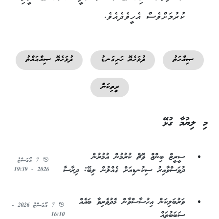
ކުރުމަށްވެސް އެހީވެދެއެވެ.
ޞިއްހަތު
ދުޅަހެޔޮ ހަށިގަނޑު
ދުޅަހެޔޮ ޞިއްޙައްތު
ރީތިކަން
މި ލިޔުމާ ގުޅޭ
ސީރީޒް ބިންޖް ވޮޗް ކުރުމުން އުމުރުން
7 އޯގަސްޓު
ދުވަސްވާއިރު ސިކުނޑިއަށް ގެއްލުން ލިބޭ: ދިރާސާ
2026 - 19:39
ވަރުބަލިކަން އިހުސާސްވާން މެދުވެރިވާ ބައެއް
7 އޯގަސްޓު 2026 -
ސަބަބުތައް
16:10