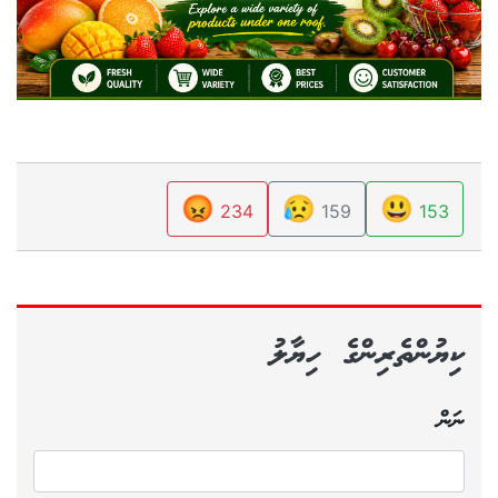
😡
😥
😃
234
159
153
ކިޔުންތެރިންގެ ހިޔާލު
ނަން