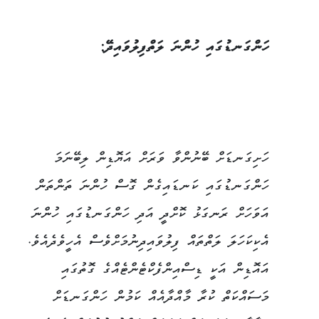
ހަންގަނޑުގައި ހުންނަ ލަތްފިލުވައިދޭ:
ހަށިގަނޑަށް ބޭނުންވާ ވަރަށް އަޔޮޑިން ލިބޭނަމަ
ހަންގަނޑުގައި ކަނޑައިގެން ގޮސް ހުންނަ ތަންތަން
އަވަހަށް ރަނގަޅު ކޮށްދީ އަދި ހަންގަނޑުގައި ހުންނަ
އެކިކަހަލަ ލަތްތައް ފިލުވައިދިނުމަށްވެސް އެހީވެދެއެވެ.
އައޮޑިން އަކީ ޑިސްއިންފެކްޓެންޓެއްގެ ގޮތުގައި
މަސައްކަތް ކުރާ މާއްދާއެއް ކަމުން ހަންގަނޑަށް