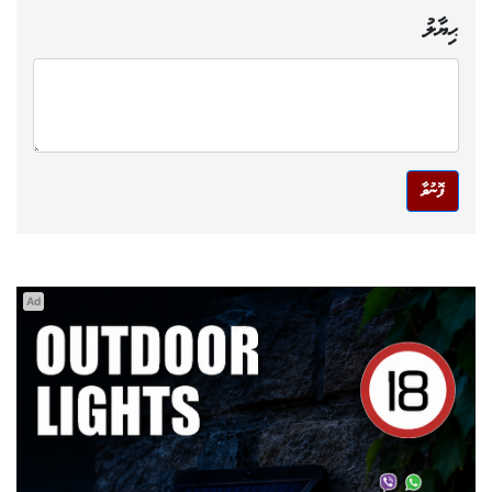
ޙިޔާލު
ފޮނުވާ
Ad