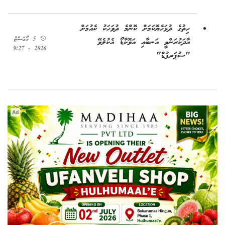
ހިތުގެ ދުޅަހެޔޮކަމަށް ކޮންމެ ދުވަހަކު ކެއުމަށް
5 އޯގަސްޓު
އާދަކުރަންވީ އަނބާއި އަވޮކާޑޯ އެކުލެވޭ
2026 - 9:27
"ސުޕަރފުޑް"
Ad