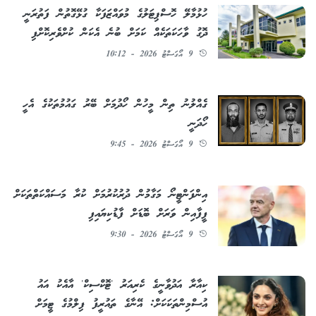
ހުޅުމާލޭ ހޮސްޕިޓަލުގެ މުވައްޒަފަކާ ގުޅޭގޮތުން ފަތުރަނީ
ދޮގު ވާހަކަތަކެއް ކަމަށް ބުނެ އެކަން ކުށްވެރިކޮށްފި
9 އޯގަސްޓު 2026 - 10:12
ގެއްލުނު ތިން މީހުން ހޯދުމަށް ބޭރު ގައުމުތަކުގެ އެހީ
ހޯދަނީ
9 އޯގަސްޓު 2026 - 9:45
އިންފަންޓީނޯ މަގާމުން ދުރުކުރުމަށް ކުރާ މަސައްކަތްތަކަށް
ފީފާއިން ވަރަށް ބޮޑަށް ފާޑުކިޔައިފި
9 އޯގަސްޓު 2026 - 9:30
ކިއާރާ އަދުވާނީގެ ކެރިއަރު 'ޓޮކްސިކް' އާއެކު އައު
އުސްމިންތަކަކަށް: އޭނާގެ ތައުރީފު ފިލްމުގެ ޓީމަށް