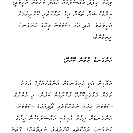
ދިމާވާ މިފަދަ މައްސަލަތައް ހައްލު ކުރުމަށް އެހީވެދީ،
އިންފެކްޝަން ތަކުން މީހާ ރައްކާތެރި ކޮށްދިނުމަށް
އެހީވެއެވެ. އަދި އޭގެ ސަބަބުން މީހާގެ ހަންގަނޑު
ރީތިވެއެވެ.
ހަންގަނޑު ޒުވާން ކޮށްދޭ:
އަޔޮޑިން އަކީ ހަށިގަނޑަށް އެންއާރްއެފް2 އެތެރެ
ވުމަށް މަގުފަހިކޮށްދޭ މާއްދާއެއް ކަމުން، މި މާއްދާގެ
ސަބަބުން އިރުގެ ނުރައްކާތެރި ދޯދިތަކުގެ ސަބަބުން
ހަންގަނޑަށް ދިމާވާ އެކިއެކި މައްސަލަތަކުން މީހާގެ
ހަންގަނޑު ރައްކާތެރި ކޮށްދެއެވެ. ނަތީޖާއެއްގެ ގޮތުން