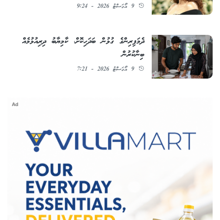
9 އޯގަސްޓު 2026 - 9:24
ދެމަފިރިންގެ ގުޅުން ބަދަހިކޮށް، ކާމިޔާބު ދިރިއުޅުމެއް
ބިނާކުރުން
9 އޯގަސްޓު 2026 - 7:21
Ad