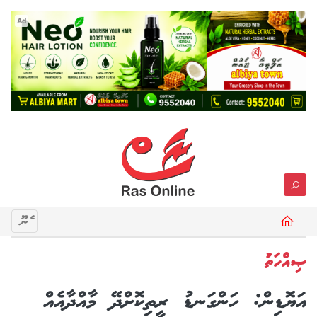
Ad
މެނޫ
ޞިއްހަތު
އަޔޮޑިން: ހަންގަނޑު ރީތިކޮށްދޭ މާއްދާއެއް