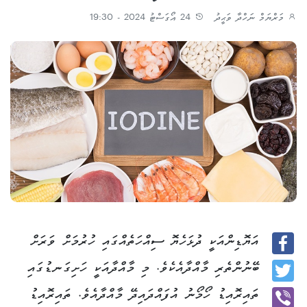
މަރްޔަމް ނަހްދާ ވަޙީދު
24 އޯގަސްޓު 2024 - 19:30
އަޔޮޑިންއަކީ ދުޅަހެޔޮ ސިއްހަތެއްގައި ހުރުމަށް ވަރަށް
Facebook
ބޭނުންތެރި މާއްދާއެކެވެ. މި މާއްދާއަކީ ހަށިގަނޑުގައި
Twitter
ތައިރޮއިޑު ހޯމޯނު އުފައްދައިދޭ މާއްދާއެވެ. ތައިރޮއިޑު