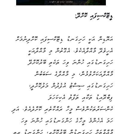
ޑީޓޮކްސިފައި ކޮށްދޭ:
އަޔޮޑިން އަކީ ހަށިގަނޑު ޑިޓޮކްސިފައި ކޮށްދިނުމަށް
އެހީވެދޭ މާއްދާއެކެވެ. އެގޮތުން މި މާއްދާއަކީ
ހަށިގަނޑުގައި ހުންނަ ވިހަ ތަކެތި ބޭރުކޮށްދޭ
މާއްދާއަކަށްވުމުން، މި މާއްދާގެ ސަބަބުން
ހަށިގަނޑުގައި ސިސްޓު އުފެދުން މަދުކޮށްދީ،
ފިބްރޮއިޑު ތަކާއި ތަފާތު އެކިކަހަލަ
ކެންސަރުތަކުންވެސް މީހާ ރައްކާތެރި ކޮށްދެއެވެ. އަދި
ހަމަ އެހެންމެ މީހާގެ ހަންގަނޑުގައި ހުންނަ ވިހަ
މާއްދާތަށް ހަށިގަނޑުން ބޭރުކޮށްދީ، ހަންގަނޑު ރީތި