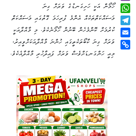
ހޯމޯން އަކީ ހަށިގަނޑުގެ ވަރަށް ގިނަ
Viber
މަސައްކަތްތަކެއް އެންމެ ފުރިހަމަ ގޮތުގައި މަސައްކަތް
WhatsApp
ކުރުމަށް ކޮންމެހެން ބޭނުން ހޯމޯނެކެވެ. މި މާއްދާއަކީ
Telegram
ވަރަށް ގިނަ ކާބޯތަކެތީގައި ހުންނަ މާއްދާއަކަށްވީއިރު،
Email
މިއީ ހަންގަނޑަށްވެސް ވަރަށް ފައިދާހުރި މާއްދާއެކެވެ.
Copy
Link