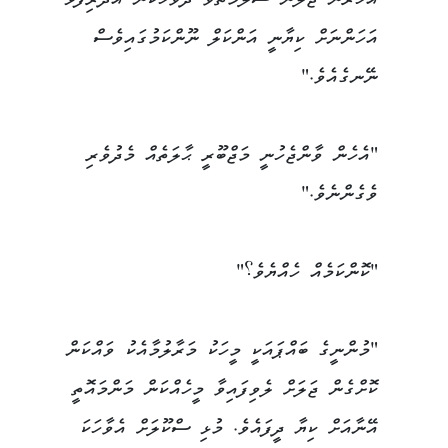
އަހަރެން ޖަލުން ސަލާމަތްވާ ދުވަހަކުން އެދަރިފުޅު
އަހަންނަށް ކިޔާނީ އަންކަލް ނޫންކަމުގައިވެސް
ނޭނގެއެވެ."
"އެހެން ވާންޖެހުނީ މަޖްބޫރީ ޙާލަތެއް މެދުވެރި
ވެގެންނެވެ."
"ކޮންކަމެއް ހެއްޔެވެ؟"
"މުންނީގެ ބައްޕައަކީ މީހަކު މަރާލުމާއެކު ވައްކަން
ކޮށްގެން ޖަލަށް ލެވިފައިވާ މީހެއްކަން މަންމައޮތީ
އޭނާއަށް ކިޔާ ދީފައެވެ. މުޅި ސްކޫލަށް އެވާހަކަ