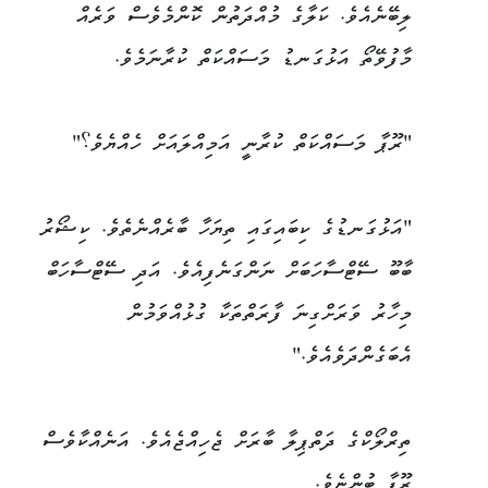
ލިބޭނެއެވެ. ކަލާގެ މުއްދަތުން ކޮންމެވެސް ވަރެއް
މާފުވޭތޯ އަޅުގަނޑު މަސައްކަތް ކުރާނަމެވެ.
"ރޫޕާ މަސައްކަތް ކުރާނީ އަމިއްލައަށް ހެއްޔެވެ؟"
"އަޅުގަނޑުގެ ކިބައިގައި ތިޔަހާ ބާރެއްނެތެވެ. ކިޝޯރު
ބާބޫ ސޭޓްސާހަބަށް ނަންގަނެފިއެވެ. އަދި ސޭޓްސާހަބް
މިހާރު ވަރަށްގިނަ ފާރަތްތަކާ ގުޅުއްވަމުން
އެބަގެންދަވެއެވެ."
ތިރްލޯކްގެ ދަތްޕިލާ ބާރަށް ޖެހިއްޖެއެވެ. އަނެއްކާވެސް
ރޫޕާ ބުންޏެވެ.