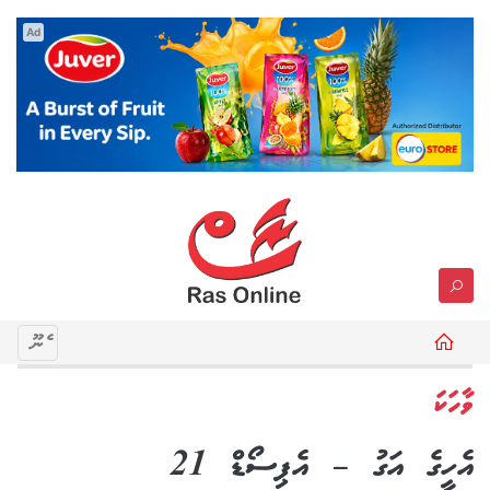
Ad
މެނޫ
ވާހަކަ
އެހީގެ އަގު – އެޕިސޯޑް 21