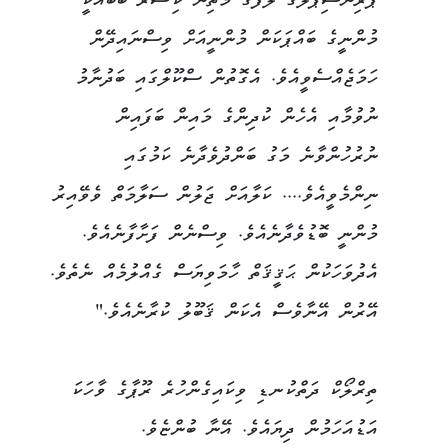
ޕްރިންސިޕަލްގެ ލަފާގެ މަތިން ކިޝޯރު ބާބޫއަކީ
މުންނީގެ ބައްޕަކަން މުންނީއަށް ވިސްނައިދޭން
ހަމަޖެއްސެވީއެވެ. އެގޮތުން ސްކޫލްގައި ބަދުނާމު
ނުވުމާއި އެހެން ކުދިންގެ މައިން ބަފައިން
ނުރުހުންވާނެ މަގު ބަންދުވެދާނެ ކަމުގައި
ނިންމެވީއެވެ.... ކަލާއަށް ޖަލުން ސަލާމަތް ވެވޭއިރު
މުންނީ ބޮޑުވެދާނެއެވެ. ވިސްނެން ފަށާފާނެއެވެ.
އެދުވަހަކުން ޙަޤީޤަތް ހާމަވިޔަސް ގެއްލުމެއް ނެތެވެ.
އޭރުން އޭނާވެސް އެކަން ޤަބޫލު ކުރާނެއެވެ."
ތިރްލޯކް ދަތްކުނޑި ވިކައިގެންހުރެ ރޫޕާގެ ވާހަކަ
އަޑުއަހަމުން ދިޔައެވެ. އޭނާ ބުންޏެވެ.