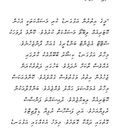
"މީގެ އިތުރުން އަޅުގަނޑު ކުރި މަސައްކަތަކީ އެހެން
ކޮޓަރިއެއް ލިބޭތޯ މަސައްކަތް ކުރުމެވެ. ކޮންމެ ދުވަހަކު
ސްޓޭޓް އެޖެންޓް ބަންޑާރީގެ ގެއަށް ދާންޖެހުނެވެ.
މިހާރު އަޅުގަނޑު ކިޝޯރު ބާބޫއާއެކު ކާރުގައި
އެއްވެސް ތާކަށް ނުދަމެވެ. ބަހުގައި ދަތުރުކުރަން
ޖެހުމުން އިތުރު ވަގުތުވެސް ގެއްލެއެވެ. ކޮންމެއަކަސް
މިހާރު އެމައްސަލަ ޙައްލު ވެއްޖެއެވެ. ބަންގްލާއަކުން
ކޮޓަރިއެއް ލިބިއްޖެއެވެ. ދުއިސައްތަ ފަންސާސް
ރުފިޔާއަށެވެ. އަދި ފަސްހާސް ރުފިޔާ ޑިޕޮޒިޓްގެ
ގޮތުގައި ދައްކާ ގޮތަށެވެ. މިމަހު އެކެއްގައި އަޅުގަނޑު