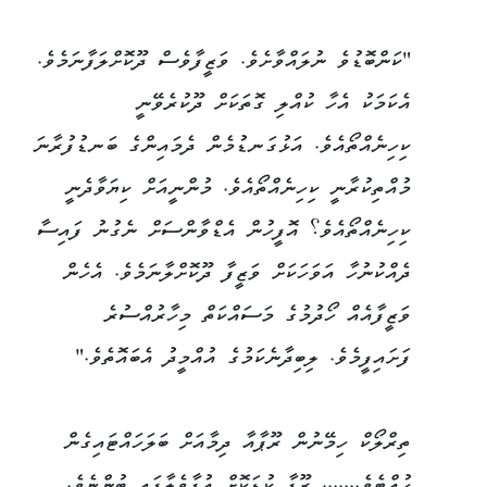
"ކަންބޮޑުވެ ނުލައްވާށެވެ. ވަޒީފާވެސް ދޫކޮށްލަފާނަމެވެ.
އެކަމަކު އެހާ ކުއްލި ގޮތަކަށް ދޫކުރެވޭނީ
ކިހިނެއްތޯއެވެ. އަޅުގަނޑުމެން ދެމައިންގެ ބަނޑުފުރާނަ
މުއްތިކުރާނީ ކިހިނެއްތޯއެވެ. މުންނީއަށް ކިޔަވާދެނީ
ކިހިނެއްތޯއެވެ؟ އޮފީހުން އެޑްވާންސަށް ނެގުނު ފައިސާ
ދެއްކުނުހާ އަވަހަކަށް ވަޒީފާ ދޫކޮށްލާނަމެވެ. އެހެން
ވަޒީފާއެއް ހޯދުމުގެ މަސައްކަތް މިހާރުއްސުރެ
ފަށައިފީމެވެ. ލިބިދާނެކަމުގެ އުއްމީދު އެބައޮތެވެ."
ތިރްލޯކް ހިމޭނުން ރޫޕާއާ ދިމާއަށް ބަލަހައްޓައިގެން
ހުއްޓެވެ....... ރޫޕާ ކުޑަކޮށް އުފާވެލާފައި ބުންޏެވެ.