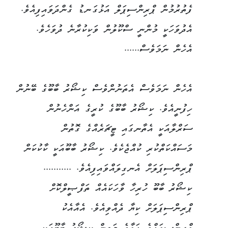
ފެތުރުމުން ޕްރިންސިޕަލް އަޅުގަނޑު ގެންދަވައިފިއެވެ.
އެދުވަހަކީ މުންނީ ސްކޫލުން ވަކިކުރާނެ ދުވަހެވެ.
އެހެން ނަމަވެސް......
އެހެން ނަމަވެސް އެތަނުންވެސް ކިޝޯރު ބާބޫގެ ބޭނުން
ހިފުނީއެވެ. ކިޝޯރު ބާބޫގެ ކުރީގެ އަންހެނުން
ސަރްލާއަކީ އެތާނގައި ޓީޗަރެއްގެ ގޮތުން
މަސައްކަތްކުރި ކުއްޖެކެވެ. ކިޝޯރު ބާބޫއަކީ ކާކުކަން
ޕްރިންސިޕަލަށް އެނގިލައްވައިފިއެވެ. ...........
ކިޝޯރު ބާބޫ ހުރިހާ ވާހަކައެއް ތަފްޞީލްކޮށް
ޕްރިންސިޕަލަށް ކިޔާ ދެއްވިއެވެ. އެއާއެކު