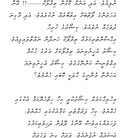
ނުލިއެވެ. އަދި އަނެއް ކޮޅުން ތިރްލޯކް..........!! އޭނާ
އަހަރެންގެ ލޯތްބަށް އިތުބާރެއް ނުކުރެއެވެ. އަދި މާގިނަ
ދުވަހެއް ނުވެއެވެ. ކިޝޯރުގެ ހުރިހާ
އިޙްސާންތެރިކަމެއް ތިރްލޯކް ހަނދާން ނައްތާލައިފިއެވެ.
ކިޝޯރު އެހީނުވިނަމަ ތިރްލޯކަށް މަރުގެ ޙުކުމް
އިއްވުނީސް ކަންނޭގެއެވެ. ކިޝޯރު އެހީނުވިނަމަ
އަހަންނާ މުންނީގެ ޙާލަކީ ކޮބައި ހެއްޔެވެ؟
މިހުރިހާކަމެއް ކިޝޯރުކުރީ ކިހާ ހިތްހެޔޮކަމާ އެކުގައި
ހެއްޔެވެ. ކިހާ ފަރުވާތެރި ކަމާއެކުގައި ހެއްޔެވެ.
ފަހަރެއްގައިވެސް އޭނާގެ ލޮލުން ދަހިވެތިކަމުގެ
އަސަރެއް ނުފެނެއެވެ. ވަރަށް ގިނަ ފަހަރަށް