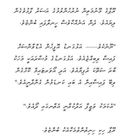
ރޫޕާގެ މޫނުމަތިން ނުރުހުންވުމުގެ އަސަރު ފާޅުވެގެން
ދިޔައެވެ. ދެން އަނެއްކާވެސް ހީނލާފައި ބުންޏެވެ.
"ނޫނެކެވެ........ އަޅުގަނޑު އޮފީހުން އެޑްވާންސަށް
ފައިސާ ލިބިއްޖެއެވެ. އަޅުގަނޑުގެ މުސާރައަކީ މަހަކު
ބާރަ ސަތޭކަ ރުފިޔާއެވެ. އަދި އޯވަރޓައިމް ކޮށްގެން
ލިބޭ ފައިސާއިން އެ ބައި ކަނޑަމުން ގެންދާނީއެވެ."
"އެކަމަކު ވަޒީފާ އަދާކުރާނީ އެތާނގައި ދޯއެވެ."
ރޫޕާ ހިކި ހިނިތުންވުމަކާއެކު ބުންޏެވެ.