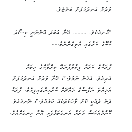
ވަރަށް އުނދަގުލުން ބުންޏެވެ.
"އާނއެކެވެ. ......... އޭނާ އަބަދު އޮންނަނީ ކިޝޯރު
ބާބޫގެ ކަރުގައި އެލިގެންނެވެ.....
ޕްރަބާގެ ކަރަށް ފިތާލާފާނަމޭ ތިރްލޯކްގެ ހިތަށް
އެރިއެވެ. އެހެން ނަމަވެސް އޭނާ ވަރަށް އުނދަގުލުން
އަމިއްލަ ނަފްސުގެ މައްޗަށް ބާރުހިންގައިފިއެވެ. ޕްރަބާ
ދެން ދެއްކީ ކޮން ވާހަކަތަކެއް ކަމެއްވެސް ނޭނގެއެވެ.
ކޮންމެއަކަސް ވަރަށް އަނގަތަޅާފައި އޭނާ ހިނގައްއެވެ.