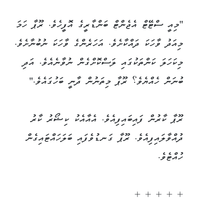
"މިއީ ސްޓޭޓް އެޖެންޓް ބަންޑާރީގެ އޮފީހެވެ. ރޫޕާ ހަމަ
މިއަދު ވާހަކަ ދައްކާށެވެ. އަހަރެންގެ ވާހަކަ ނުބުނާށެވެ.
މިކަހަލަ ކަންތަކުގައި ލަސްކޮށްގެން ނުވާނެއެވެ. އަދި
ބުނަން ހެއްޔެވެ؟ ރޫޕާ މިތަނުން ދާނީ ބަހުގައެވެ."
ރޫޕާ ކާރުން ފައިބައިފިއެވެ. އެއާއެކު ކިޝޯރު ކާރު
ދުއްވާލައިފިއެވެ. ރޫޕާ ގަނޑުވެފައި ބަލަހައްޓައިގެން
ހުއްޓެވެ.
+ + + + +