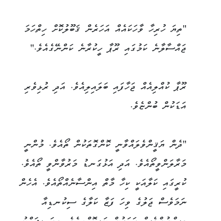
"ތިޔަ ހުރިހާ ވާހަކައެއް އަހަރެން ޤަބޫލުކޮށް ހިތްހަމަ
ޖައްސާލާނެ ކަމުގައި ރޫޕާ ހީކުރާނެ ކަންނޭގެއެވެ."
ރޫޕާ ކުއްލިއެއް ޖަހާފައި ބަލައިލިއެވެ. އަދި ރުޅިވެރި
އަޑަކުން ބުންޏެވެ.
"ދެން ޔަޤީންވެލައްވާނީ ކޮންގޮތަކުން ތޯއެވެ. މުންނީ
މަރާލަންވީތޯއެވެ. އަދި އަޅުގަނޑު މަރުވާންވީ ތޯއެވެ.
ކުރީގައި ކަލާއަކީ ކިހާ މާތް އިންސާނެއްތޯއެވެ. އެހެން
ނަމަވެސް ޖަލުގެ ވިހަ ފަޒާ ކަލާގެ ސިކުނޑިއާ