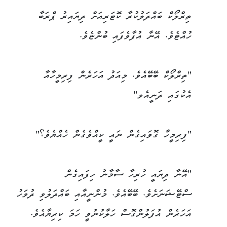
ތިރްލޯކް ބައްދަލުކުރާ ކޮޓަރިއަށް ދިޔައިރު ޕްރަބާ
ހުއްޓެވެ. އޭނާ އުފާވެފައި ބުންޏެވެ.
"ތިރްލޯކް ބޭބޭއެވެ. މިއަދު އަހަރެން ފިރިމީހާއާ
އެކުގައި ދަނީއެވ"
"ފިރިމީހާ ގޮވައިގެން ނައީ ކީއްވެގެން ހެއްޔެވެ؟"
"އޭނާ ދިޔައީ ހުރިހާ ސާމާނު ހިފައިގެން
ސްޓޭޝަނަށެވެ. ބޭބޭއެވެ. މުންނީއާއި ބައްދަލުވި ދުވަހު
އަހަރެން އުފަލުންގޮސް ހަލާކުނުވީ ހަމަ ކިރިޔާއެވެ.