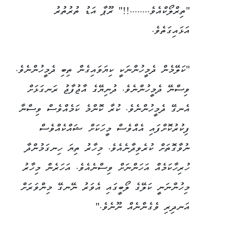
"ތިރްލޯކްއެވެ........!!" ރޫޕާ އަޑު ތުރުތުރު
އަޅައިގަތެވެ.
"ކަލޭމެން ދެމީހުންނަކީ ކިޔަވައިގެން ތިބި ދެމީހުންނެވެ.
ވިސްނޭ ދެމީހުންނެވެ. ދުނިޔޭގެ އާޖުފާޖު ރަނގަޅަށް
އެނގޭ ދެމީހުންނެވެ. ކުރާ ކޮންމެ ކަމެއްވެސް ވިސްނާ
ފިކުރުކޮށްފައި އެއްވެސް މީހަކަށް ޝައްކެއްވެސް
ނުވާގޮތަށް ކުރެވިދާނެއެވެ. މިހާރު ތިޔަ ހިނގަމުންދާ
ހުރިހާކަމެއް އަހަންނަށް ވިސްނެއެވެ. އަހަރެން މިހާރު
މިހުންނަނީ ކަލޭގެ ލޯބީގައި އެވަރު ނޭނގޭ މިންވަރަށް
އަނދިރި ވެގެންނެއް ނޫނެވެ."