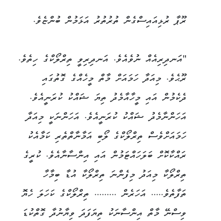
ރޫޕާ ރުޅިއައިސްގެން ތުރުތުރު އަޅަމުން ބުންޏެވެ.
"އަނދިރިއެއް ނުވެއެވެ. އަނދިރިވީ ތިރްލޯކްގެ ހިތެވެ.
ރޫޙެވެ. މިއަދާ ހަމައަށް މާތް މީހެއްގެ ގޮތުގައި
ދެކެމުން އައި މީހާއާމެދު ތިޔަ ޝައްކު ކުރަނީއެވެ.
އަހަންނާމެދު ޝައްކު ކުރަނީއެވެ. އަހަންނަކީ މިއަދާ
ހަމައަށްވެސް ތިރްލޯކްގެ ލޯބި އަމާނާތްތެރި ކަމާއެކު
ރައްކާކޮށް ބަލަހައްޓަމުން އައި އިންސާނާއެވެ. ކުރީގެ
ތިރްލޯކާ މިއަދު މިފެންނަ ތިރްލޯކާ އުޑާ ބިމާހާ
ތަފާތެވެ..... އަހަރެން ......... ތިރްލޯކްގެ ކަހަލަ ހެޔޮ
ވިސްނޭ މާތް އިންސާނަކު ތިޔަފަދަ ވިޔާނުދާ ގޮތްކުޑަ