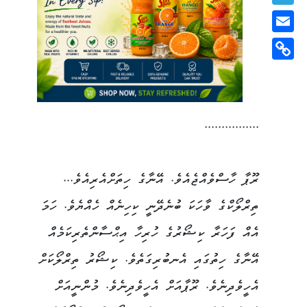
Telegram
Email
Copy
Link
................
ރޫޕާ ހާސްވެއްޖެއެވެ. އޭނާގެ ހިތަށްއެރިއެވެ...
ތިރްލޯކްގެ ވާހަކަ ބުނެދޭނީ ކިހިނެއް ހެއްޔެވެ. ހަމަ
އެއް ފަހަރާ ކިޝޯރުގެ ހުރިހާ އިޙްސާންތެރިކަމެއް
އޭނާގެ ހިތުގައި އެނބުރިގަތެވެ. ކިޝޯރު ތިރްލޯކަށް
އެހީވެދިނެވެ. ރޫޕާއަށް އެހީވެދިނެވެ. މުންނީއަށް