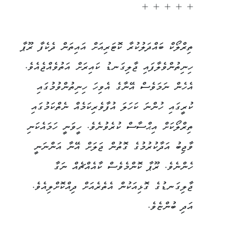
+ + + + +
ތިރްލޯކް ބައްދަލުކުރާ ކޮޓަރިއަށް އައިތަން ދެކެފާ ރޫޕާ
ހިނިތުންވެލާފައި ޖާލިގަނޑު ކައިރަށް އަތުވެއްޖެއެވެ.
އެހެން ނަމަވެސް އޭނާގެ އެވިހަ ހިނިތުންވުމުގައި
ކުރީގައި ހުންނަ ކަހަލަ އުފާވެރިކަމެއް ނެތްކަމުގައި
ތިރްލޯކަށް އިޙްސާސް ކުރެވުނެވެ. ހީވަނީ ހަމައެކަނި
ވާޖިބު އަދާކުރުމުގެ ގޮތުން ޖަލަށް އޭނާ އަންނަނީ
ހެންނެވެ. ރޫޕާ ކޮންމެވެސް ކާއެއްޗެއް ނަގާ
ޖާލިގަނޑުގެ ގޮޅިއަކުން އެތެރެއަށް ދިއްކޮށްލިއެވެ.
އަދި ބުންޏެވެ.