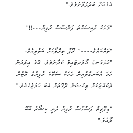
އެގެއަށް ބަދަލުވާނަމެވެ."
"މަހަކު ދުއިސައްތަ ފަންސާސް ރުފިޔާ......!!"
"ލައްބައެވެ........" ރޫޕާ ތިރްލޯކަށް ބަލާލިއެވެ.
"އަޅުގަނޑު އޯވަރޓައިމް ކުރާނަމެވެ. އޭގެ އިތުރުން
ހަމަ އެބަނގްލާއިން މަހަކު ސަތޭކަ ރުފިޔާގެ ރޭޓުން
ދެކުއްޖަކަށް ޓިއުޝަން ދޭގޮތަށް އެބަ ހަމަޖެހެއެވެ."
"ޑިޕޮޒިޓް ފަސްހާސް ރުފިޔާ ދެނީ ކިޝޯރު ބާބޫ
ދޯއެވެ."