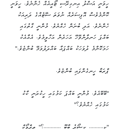
ހީވަނީ އަސްލު އިނގިރޭސި ޓޯއީއެއް ހެންނެވެ. ހީވަނީ
ކޮންމެވެސް އޮފިސަރެއް ނުވަތަ ސޭޓެއްގެ ދަރިއަކު
ހެންނެވެ. އަދި ބުނަން ހެއްޔެވެ. މުންނީ ގާތުގައި
ބައްޕަ ހަނދާންވޭހޭ އަހަރެން އަހާލީމެވެ. އެއާއެކު
ހަމަކޮންމެ ދުވަހަކު ބައްޕައާ ބައްދަލުވަމޭ ބުންޏެވެ."
ޕްރަބާ ހީނގެންފައި ބުންޏެވެ.
"ބޭބޭއެވެ. މުންނީ ބައްޕަ ކަމުގައި ހީކުރަނީ ކާކު
ކަމުގައި ހެއްޔެވެ؟"
"ކި.......... ކިޝޯރު ބާބޫ ............؟" ތިރްލޯކް