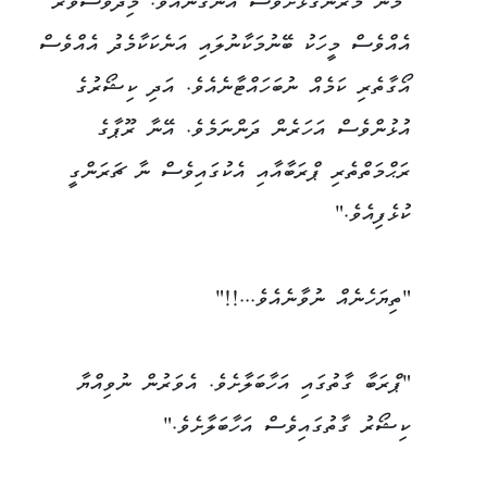
"މާނަ މާރަނގަޅަށްވެސް އެނގޭނެއެވެ. މިދުވަސްވަރު
އެއްވެސް މީހަކު ބޭނުމަކާނުލައި އަނެކަކާމެދު އެއްވެސް
އޯގާތެރި ކަމެއް ނުބަހައްޓާނެއެވެ. އަދި ކިޝޯރުގެ
އުޅުންވެސް އަހަރެން ދަންނަމެވެ. އޭނާ ރޫޕާގެ
ރަޙްމަތްތެރި ޕްރަބާއާއި އެކުގައިވެސް ނާ ޗަރަންގީ
ކުޅެފިއެވެ."
"ތިޔަހެނެއް ނުވާނެއެވެ...!!"
"ޕްރަބާ ގާތުގައި އަހާބަލާށެވެ. އެވަރުން ނުވިއްޔާ
ކިޝޯރު ގާތުގައިވެސް އަހާބަލާށެވެ."