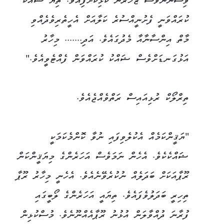
ވިސްނުންވެސް ޒަހަރުން ކަޅިކޮށްފިއެވެ. ތިޔަ ޝައްކު
ކުރައްވަނީ ފެށުނީއްސުރެ ކަލާއަށް އެހީތެރިވެދެއްވި
މާތް އިންސާނާއާ މެދުގައެވެ. އަދި....... މިހާރު
އަޅުގަނޑަށްވެސް ޝައްކު ކުރައްވަން ފެއްޓެވީއެވެ."
ތިރްލޯކް ރުޅިއައިސް ރަތްވެއްޖެއެވެ.
"ޔަޤީންކަމެއް އެކުލެވިފައި ނުވާ ކޮންމެކަމަކީ
ޝައްކެކެވެ. އެހެން ނަމަވެސް އަހަރެންގެ މިޔަޤީންކަން
ރޫޕާއަކަށް ބަދަލެއް ނުކުރެވޭނެއެވެ. އެހެނީ މިހާރު ރޫޕާ
ތިހިރީ ބަދަލުވެފައެވެ. ތިޔައީ އަހަރެންގެ ލޯބީގައި
ފުރާނަ ދުއްވާލަން އުޅުނު ރޫޕާއެއްނޫނެވެ. މުސްކުޅިން