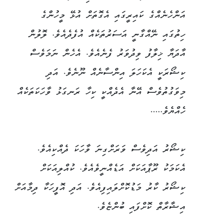
އަންހެނެއްގެ ކައިރީގައި އެގޮތަށް އުޅޭ މީހުންގެ
ހިތުގައި ނޭއްގާނީ އަސަރުތަކެއް އުފެދެއެވެ. ލޮލުން
އާދަޔާ ޚިލާފު ވިދުވަރު ފެނެއެވެ. އެހެން ނަމަވެސް
ކިޝޯރަކީ އެކަހަލަ އިންސާނެއް ނޫނެވެ. އަދި
މިވަގުތުވެސް އޭނާ އެދެއްކީ ކިހާ ރަނގަޅު ވާހަކަތަކެއް
ހެއްޔެވެ.....
ކިޝޯރު އަދިވެސް ވަރަށްގިނަ ވާހަކަ ދެއްކިއެވެ.
އެކަމަކު ރޫޕާއަކަށް އަޑެއްނީވެއެވެ. ކުއްލިއަކަށް
ކިޝޯރު ކާރު މަޑުކޮށްލައިފިއެވެ. އަދި އޮފީހަކާ ދިމާއަށް
އިޝާރާތް ކޮށްފައި ބުންޏެވެ.