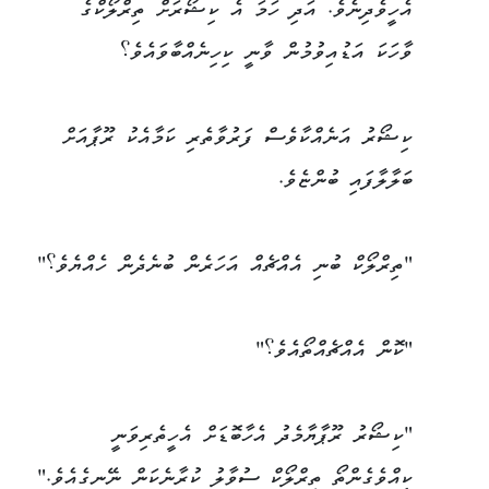
އެހީވެދިނެވެ. އަދި ހަމަ އެ ކިޝޯރަށް ތިރްލޯކްގެ
ވާހަކަ އަޑުއިވުމުން ވާނީ ކިހިނެއްބާވައެވެ؟
ކިޝޯރު އަނެއްކާވެސް ފަރުވާތެރި ކަމާއެކު ރޫޕާއަށް
ބަލާލާފައި ބުންޏެވެ.
"ތިރްލޯކް ބުނި އެއްޗެއް އަހަރެން ބުނެދެން ހެއްޔެވެ؟"
"ކޮން އެއްޗެއްތޯއެވެ؟"
"ކިޝޯރު ރޫޕާޔާމެދު އެހާބޮޑަށް އެހީތެރިވަނީ
ކީއްވެގެންތޯ ތިރްލޯކް ސުވާލު ކުރާނެކަން ނޭނގެއެވެ."