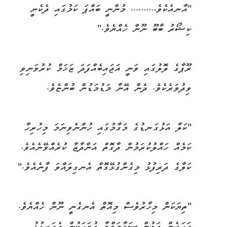
"އާނއެކެވެ.......... މުންނީ ބައްޕަ ކަމުގައި ދެކެނީ
ކިޝޯރު ބާބޫ ނޫން ހެއްޔެވެ."
ރޫޕާގެ ލޮލުގައި ވަނީ އަޖައިބެއްފަދަ ޒަޚަމް ކުރުވަނިވި
ވިދުވަރެކެވެ. ދެން އޭނާ މަޑުމަޑުން ބުންޏެވެ.
"ކަލާ އަޅުގަނޑުގެ މަގާމުގައި ހުންނެވިނަމަ މިހުރިހާ
ކަމެއް ހައްލުކުރަމުން ދާގޮތް އަންދާޒާ ކުރެއްވޭނެއެވެ.
ކަލާގެ ދަރިފުޅު މިގެންގުޅޭގޮތް އެނގިލައްވަ ފާނެއެވެ."
"ތިޔަކަން މިހާރުވެސް މިއޮތް އެނގެނީ ނޫން ހެއްޔެވެ.