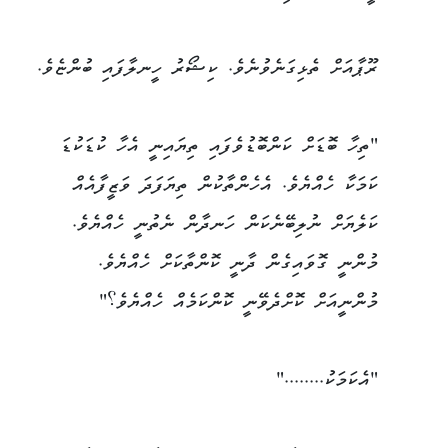
ރޫޕާއަށް ތެޅިގަނެވުނެވެ. ކިޝޯރު ހީނލާފައި ބުންޏެވެ.
"ތިހާ ބޮޑަށް ކަންބޮޑުވެފައި ތިޔައިނީ އެހާ ކުޑަކުޑަ
ކަމަކާ ހެއްޔެވެ. އެހެންތާކުން ތިޔަފަދަ ވަޒީފާއެއް
ކަލެޔަށް ނުލިބޭނެކަން ހަނދާން ނެތުނީ ހެއްޔެވެ.
މުންނީ ގޮވައިގެން ދާނީ ކޮންތާކަށް ހެއްޔެވެ.
މުންނީއަށް ކޮށްދެވޭނީ ކޮންކަމެއް ހެއްޔެވެ؟"
"އެކަމަކު........"