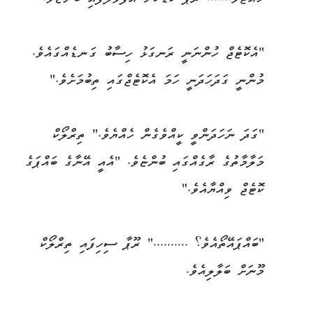
"އެކޮޓެޖް ހުންނަނީ ރަނގަޅު ހިސާބު ގަނޑެއްގައެވެ.
މުންނީ ގަދަހަދަނީ ހަމަ އެކޮޓެޖްގައި ތިބުމަށެވެ."
"ގަދަ ނަހަދަންވީ ކީއްވެގެން ހެއްޔެވެ." ތިރްލޯކް
މަލާމާތުގެ ރާގެއްގައި ބުންޏެވެ. "އެއީ އޭނާގެ ބައްޕަގެ
ކޮޓެޖް ވިއްޔާއެވެ."
"ބައްޕައޭތޯއެވެ؟ .........." ރޫޕާ ސިހިފައި ތިރްލޯކް
މޫނަށް ބަލާލިއެވެ.