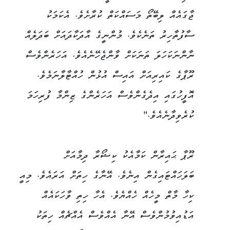
ޖާގައެއް ލިބޭތޯ މަސައްކަތް ކުރާށެވެ. އެކަމަކު
ސާފުތާހިރު ތަނެކެވެ. މުންނީގެ އާދަކާދައަށް ބަދަލެއް
ނާންނަކަހަލަ ތަނަކަށް ވާންޖެހޭނެއެވެ. އަހަރެންވެސް
ރޫޕާގެ ކައިރިއަށް އައިސް އުޅުން ހުއްޓާލާނަމެވެ.
އޮފީހުގައި އިދެގެންވެސް އަހަރެންގެ ޒިންމާ ފުރިހަމަ
ކުރެވިދާނެއެވެ."
ރޫޕާ ޙައިރާން ކަމާއެކު ކިޝޯރާ ދިމާއަށް
ބަލަހައްޓައިގެން އިނެވެ. އޭނާގެ ހިތަށް އަރައެވެ. މިއީ
ކިހާ މާތް މީހެއް ހެއްޔެވެ. އެހާ ހިތި ވާހަކައެއް
އަޑުއިވުމުންވެސް އޭނާ އެއްވެސް އެއްޗެއް ހިތަކު