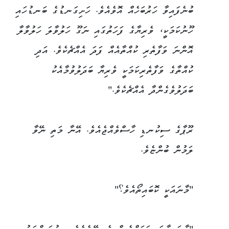
ބުނެފައިވާ ހަރުބަހެއް އޮވެއެވެ. ހަށިގަނޑުގެ ބަނޑުހައި
ހޫނުކަމަކީ، ވެރިޔާގެ ފަހަތުގައި ނަގޫ ހަލުވާލަ ހަލުވާލާ
އޮންނަ ވަފާތެރި ކުއްތާއެއް ފަދަ އެއްޗެކެވެ. އަދި
ކުއްތާގެ ވަފާތެރިކަމަކީ ވެރިޔާ ބަދަލުވުމާއެކު
ބަދަލުވެގެންދާ އެއްޗެކެވެ."
ރޫޕާގެ ސިކުނޑި ހާސްވެއްޖެއެވެ. އޭނާ މަތި ނޭވާ
ލަމުން ބުންޏެވެ.
"މާނައަކީ ކޮބައިތޯއެވެ؟"