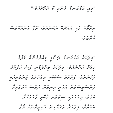
"މިއީ އަޅުގަނޑު ގެނައި ކާ އެއްޗެކެވެ."
ތިރްލޯކް ވަކި އެއްޗެކޭ ނުބުނެއެވެ. ރޫޕާ އަނެއްކާވެސް
ބުންޏެވެ.
"މިފަހަރު އަޅުގަނޑު ލަސްވީ ކީއްވެގެންތޯ ކަލާގެ
ހިތަށް އަރާނެއެވެ. މިފަހަރު މިއާދެވުނީ ފަސް ހަފްތާގެ
ފަހުންނެވެ. ފުރަތަމަ ސަބަބަކީ މިއަހަރުގެ ޖަނަވަރީއަކީ
ފަންސަވީސްވަނަ އަހަރީ މިނިވަން ދުވަސް ކަމުގައިވާ
ކަމެވެ. މިއަހަރަކީ ސިލްވަރ ޖުބްލީ ފާހަގަކުރާ
އަހަރެވެ. މިފަހަރު ވަރަށްގިނަ ގައިދީންނަށް މާފު