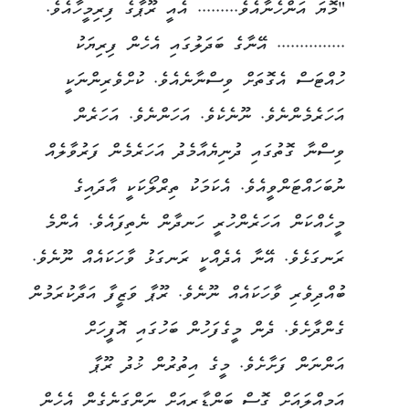
"މޮޔަ އަންހެނާއެވެ......... އެއީ ރޫޕާގެ ފިރިމީހާއެވެ.
............... އޭނާގެ ބަދަލުގައި އެހެން ފިރިޔަކު
ހުއްޓަސް އެގޮތަށް ވިސްނާނެއެވެ. ކުށްވެރިންނަކީ
އަހަރެމެންނެވެ. ނޫނެކެވެ. އަހަންނެވެ. އަހަރެން
ވިސްނާ ގޮތުގައި ދުނިޔެއާމެދު އަހަރެމެން ފަރުވާލެއް
ނުބަހައްޓަންވީއެވެ. އެކަމަކު ތިރްލޯކަކީ އާދައިގެ
މީހެއްކަން އަހަރެންހުރީ ހަނދާން ނެތިފައެވެ. އެންމެ
ރަނގަޅެވެ. އޭނާ އެދެއްކީ ރަނގަޅު ވާހަކައެއް ނޫނެވެ.
ބުއްދިވެރި ވާހަކައެއް ނޫނެވެ. ރޫޕާ ވަޒީފާ އަދާކުރަމުން
ގެންދާށެވެ. ދެން މީގެފަހުން ބަހުގައި އޮފީހަށް
އަންނަން ފަށާށެވެ. މީގެ އިތުރުން ޚުދު ރޫޕާ
އަމިއްލައަށް ގޮސް ބަންޑާރީއަށް ނަންގަނެގެން އެހެން