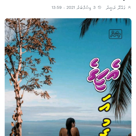
ގައްދޫ ރަޝީދު
3 ޑިސެމްބަރު 2021 - 13:59