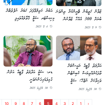
އަބުރު ކަތިލެވޭފަދަ ޚަބަރު ނުފެތުރުމަށް
ޒުވާން ޚަތީބުން ތަމްރީންކުރާ ތިންވަނަ
މިނިސްޓަރ ޝަހީމް ގޮވާލައްވައިފި
ބުރަށް 300 އެއްހާ ޒުވާނުން
4 މޭ 2025
9 މޭ 2025
އަދާލަތު ޕާޓީގެ ރައީސްކަމަށް
ޑރ. ޝަހީމު އަދާލަތު ޕާޓީއާ އަލުން
ވާދަކުރެއްވިޔަސް ކެބިނެޓުން
ގުޅިވަޑައިގަންނަވަނީ
ވަކިވާކަށް ނުޖެހޭ: ޝަހީމް
30 އޭޕްރީލު 2025
30 އޭޕްރީލު 2025
10
9
8
7
6
5
4
3
2
1
‹