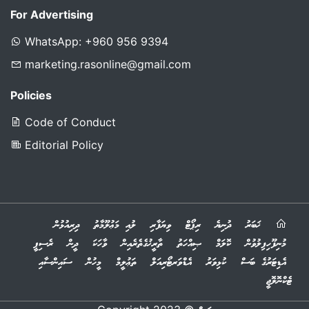
For Advertising
WhatsApp: +960 956 9394
marketing.rasonline@gmail.com
Policies
Code of Conduct
Editorial Policy
ޚަބަރު
ދުނިޔެ
ރިޕޯޓް
ވިޔަފާރި
ލުއި މަޢުލޫމާތު
ދިރިއުޅުން
މުނިފޫހިފިލުވުން
ކޮލަމް
ޞިއްހަތު
ތާރީޚުގެތެރެއިން
ވާހަކަ
ދީން
ރެސިޕީ
އެޑިޓަރުގެ ބަސް
ކުޅިވަރު
އެޑްވަރޓޯރިއަލް
ތަޢުލީމް
މީހުން
ސައިންސާއި
ޓެކްނޮލޮޖީ