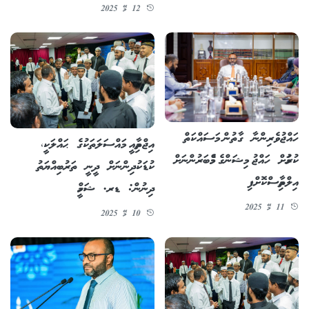
12 މޭ 2025
ހައްޖުވެރިންނާ ގާތުން މަސައްކަތް
އިޖްތިމާއީ މައްސަލަތަކުގެ ޙައްލަކީ،
ކުރުމަށް ހައްޖު މިޝަންގެ މެމްބަރުންނަށް
ކުޑަކުދިންނަށް ދީނީ ތަރުބިއްޔަތު
އިލްތިމާސްކޮށްފި
ދިނުން: ޑރ. ޝަހީމް
11 މޭ 2025
10 މޭ 2025