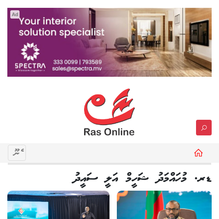
Ad
މެނޫ
ޑރ. މުހައްމަދު ޝަހީމް އަލީ ސައީދު