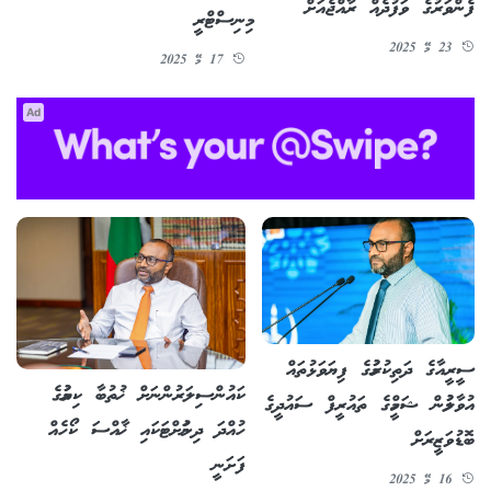
ފެންވަރުގެ ވަފުދެއް ރާއްޖެއަށް
މިނިސްޓްރީ
23 މޭ 2025
17 މޭ 2025
Ad
ސީރީއާގެ ދަތިކުރުމުގެ ފިޔަވަޅުތައް
ކައުންސިލަރުންނަށް ޚުތުބާ ކިޔުމުގެ
އުވާލުމުން ޝަހީމްގެ ތައުރީފް ސައުދީގެ
ހުއްދަ ދިނުމަށްޓަކައި ޚާއްސަ ކޯހެއް
ބޮޑުވަޒީރަށް
ފަށަނީ
16 މޭ 2025