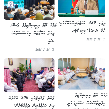
ދިވެހި 489 ހައްޖުވެރިން މައްކާގައި؛
މައްކާ ރޫޓް އިނީޝިއޭޓިވްގެ ފަސޭހަ
ހާލު ރަނގަޅު: މިނިސްޓަރ
ޖިއްދާ އެއާޕޯޓުން އިހުސާސްވާނެ:
28 މޭ 2025
ޝަހީމް
24 މޭ 2025
މައްކާ ރޫޓް އިނިޝިއޭޓިވް
ފުރަތަމަ ފްލައިޓުގައި 200 އަށްވުރެ
އިފްތިތާހްކުރަން ސައުދީގެ މަތީ
ގިނަ ހައްޖުވެރިން ދަތުރުކުރާނެ: