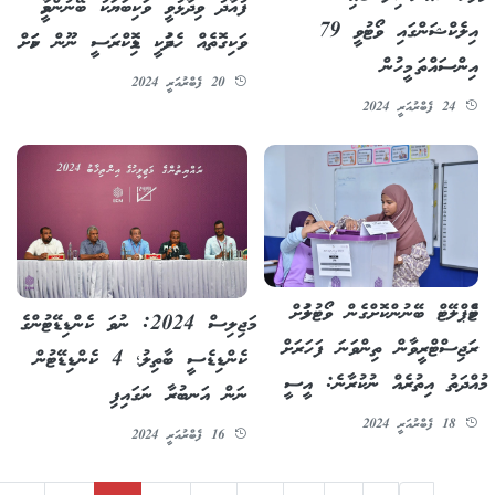
ފުއާދު ވިދާޅުވީ ވަކިބަޔަކު ބޭނުންވީމާ
އިލެކްޝަންގައި ވޯޓުވީ 79
ވަކިގޮތެއް ހެދުމަކީ ޑިމޮކްރަސީ ނޫން ކަމަށް
އިންސައްތަ މީހުން
20 ފެބްރުއަރީ 2024
24 ފެބްރުއަރީ 2024
ޓެމްޕްލޭޓް ބޭނުންކޮށްގެން ވޯޓުލުމަށް
މަޖިލިސް 2024: ނުވަ ކެންޑިޑޭޓުންގެ
ރަޖިސްޓްރީވާން ތިންވަނަ ފަހަރަށް
ކެންޑިޑެސީ ބާތިލު؛ 4 ކެންޑިޑޭޓުން
މުއްދަތު އިތުރެއް ނުކުރާނެ: އީސީ
ނަން އަނބުރާ ނަގައިފި
18 ފެބްރުއަރީ 2024
16 ފެބްރުއަރީ 2024