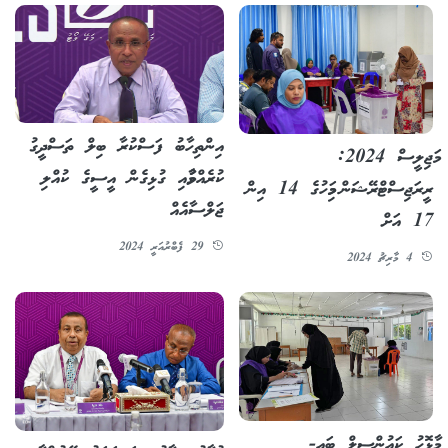
އިންތިހާބު ފަސްކުރާ ބިލް ތަސްދީގު
މަޖިލީސް 2024:
ކުރެއްވުމާއި ގުޅިގެން އީސީގެ ކުއްލި
ރީރަޖިސްޓްރޭޝަން މިމަހުގެ 14 އިން
ޖަލްސާއެއް
17 އަށް
29 ފެބްރުއަރީ 2024
4 މާރިޗު 2024
މާޅޮހު ކައުންސިލް ބައި-