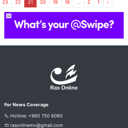
23
22
21
20
19
18
...
2
1
‹
Ad
For News Coverage
Hotline: +960 750 8080
rasonlinemv@gmail.com