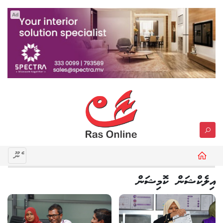
Ad
މެނޫ
އިލެކްޝަން ކޮމިޝަން