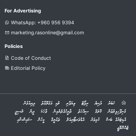
For Advertising
WhatsApp: +960 956 9394
marketing.rasonline@gmail.com
Policies
Code of Conduct
Editorial Policy
ޚަބަރު
ދުނިޔެ
ރިޕޯޓް
ވިޔަފާރި
ލުއި މަޢުލޫމާތު
ދިރިއުޅުން
މުނިފޫހިފިލުވުން
ކޮލަމް
ޞިއްހަތު
ތާރީޚުގެތެރެއިން
ވާހަކަ
ދީން
ރެސިޕީ
އެޑިޓަރުގެ ބަސް
ކުޅިވަރު
އެޑްވަރޓޯރިއަލް
ތަޢުލީމް
މީހުން
ސައިންސާއި
ޓެކްނޮލޮޖީ