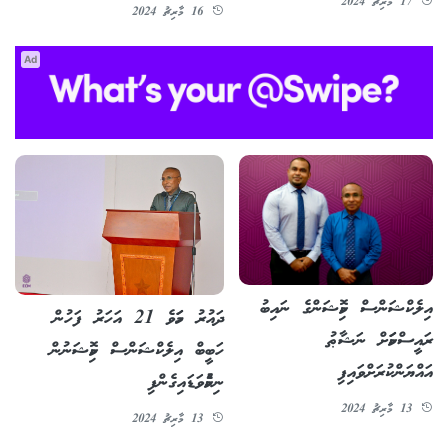
17 މާރިޗު 2024
16 މާރިޗު 2024
Ad
އިލެކްޝަންސް ކޮމިޝަންގެ ނައިބު
ދައުރު ހަމަވެ 21 އަހަރު ފަހުން
ރައީސްކަމަށް ނަޝާޠު
ހަބީބް އިލެކްޝަންސް ކޮމިޝަނުން
އައްޔަންކުރަށްވައިފި
ނިކުމެވަޑައިގެންފި
13 މާރިޗު 2024
13 މާރިޗު 2024