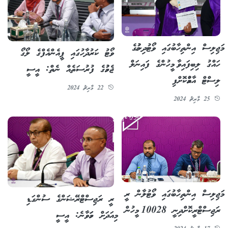
މަޖިލިސް އިންތިހާބުގައި ވޯޓުދިނުމުގެ
ވޯޓު ކަރުދާހުގައި ޕީއެންއެފްގެ ލޯގޯ
ހައްގު ލިބިފައިވާ މީހުންގެ ފައިނަލް
ޖެހުމުގެ ފުރުސަތެއް ނެތް: އީސީ
ލިސްޓް އާއްމުކޮށްފި
22 މާރިޗު 2024
25 މާރިޗު 2024
މަޖިލިސް އިންތިހާބުގައި ވޯޓުލާން ރީ
ރީ ރަޖިސްޓްރޭޝަންގެ ސުންގަޑި
ރަޖިސްޓްރީކޮށްދިނީ 10028 މީހުން
މިއަދަށް ހަމަވާނެ: އީސީ