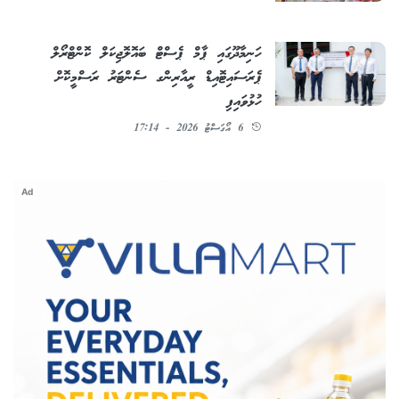
ހަނިމާދޫގައި ޕާމް ޕެސްޓް ބައޮލޮޖިކަލް ކޮންޓްރޯލް
ޕެރަސައިޓޮއިޑް ރީއާރިންގ ސެންޓަރު ރަސްމީކޮށް
ހުޅުވައިފި
6 އޯގަސްޓު 2026 - 17:14
Ad