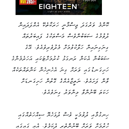
ކޮންމެ ވަރުގަދަ ޖިސްމާނީ ހަރަކާތެކޭ އެއްފަދައިން
ދުވުމުގެ ސަބަބުންވެސް މަސްތަކުގެ ފައިބަރުތައް
ގިނަގިނައިން ހަލާކުވުމަށް މެދުވެރިވެއެވެ. އޭގެ
ސަބަބުން އެކަން ރަނގަޅު ކުރުމަށްޓަކައި އަހަރެމެންގެ
ހަށިގަނޑުގައި ވަރަށް ގިނަ އެހެނިހެން ކަންތައްތަކެއް
ވާން ފަށައެވެ. ނަތީޖާއެއްގެެ ގޮތުން ހަށިގަނޑަށް
ހަކަތަ ބޭނުންވާ މިންވަރު ގިނަވެއެވެ.
ހިނގުމާއި ދުވުމަކީ ވެސް ދުޅަހެޔޮ ސިއްހަތެއްގައި
ހުރުމަށް ވަރަށް ބޭނުންތެރި ދެކަމެވެ. އެއީ ގައިގައި