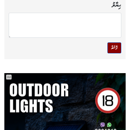
ޙިޔާލު
ފޮނުވާ
Ad