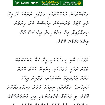
ދިރާސާތަކުން ދައްކާގޮތުގައި ދުވެފައި ތަނަކަށް ދާ މީހާ
މުޅި ދުވަހު ވަރުބަލިކަން އިހުސާސް ކުރާ މިންވަރު
ހިނގާފައިދާ މީހާ ވަރުބަލިކަން އިހުސާސް ކުރާ
މިންވަރަށްވުރެ ބޮޑެވެ.
ދުވުމުގަ އާއި ހިނގުމުގައި މީހާ ކުރާ ހަރަކާތްތައް
ތަފާތު ވުމަކީ ދުވުމުގައި ގިނައިން ހަކަތަ ބޭނުން
ވުމަށް މެދުވެރިވާ ސަބަބެކެވެ. ދުވާއިރު މީހާގެ
ހަށިގަނޑު މައްޗަށާއި ތިރިއަށް ދާވަރު ހިނގާއިރަށްވުރެ
ބޮޑެވެ. މި ހަރަކާތް ކުރުމަށްޓަކައި ތިރީ ގުނަވަންތަކުގެ