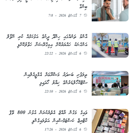
ބިންގާ
7 އޯގަސްޓު 2026 - 7:8
އާންމު ތަނެއްގައި ހިންދޫ ދީނުގެ އަޅުކަމެއް ކުރި ނޭޕާލް
އަންހެނަކު ހައްޔަރުކޮށް އިމިގްރޭޝަނާ ހަވާލުކޮށްފި
6 އޯގަސްޓު 2026 - 22:22
ތިލަފުށި ބަނދަރު މަޝްރޫޢަށް އެމްޕީއެލްއިން
ސްޓޭކްހޯލްޑަރުންގެ ޚިޔާލު ހޯދައިފި
6 އޯގަސްޓު 2026 - 22:10
ވައިގެ މަގުން ރާއްޖެ އެތެރެކުރަން އުޅުނު 800 ވޭޕް
ކާޓްރިޖް ކަސްޓަމްސްއިން އަތުލައިގެންފި
6 އޯގަސްޓު 2026 - 17:26