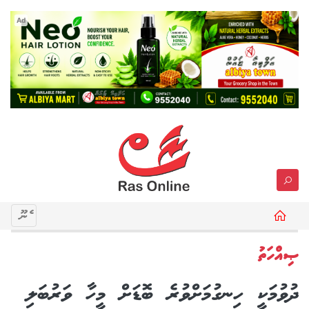
Ad
މެނޫ
ޞިއްހަތު
ދުވުމަކީ ހިނގުމަށްވުރެ ބޮޑަށް މީހާ ވަރުބަލި