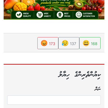
😡
😥
😃
173
137
168
ކިޔުންތެރިންގެ ހިޔާލު
ނަން