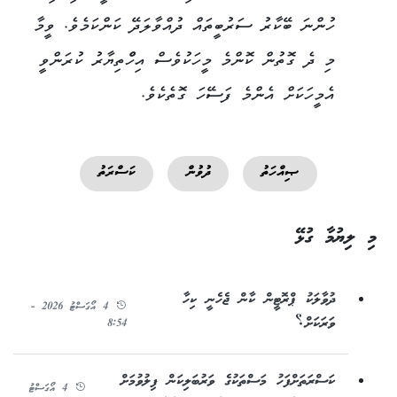
ހުންނަ ބޭކާރު ސަރުބީތައް ދުއްވާލަދޭ ކަންކަމެވެ. ވީމާ
މި ދެ ގޮތުން ކޮންމެ މީހަކުވެސް އިހްްތިޔާރު ކުރަންވީ
އެމީހަކަށް އެންމެ ފަސޭހަ ގޮތެކެވެ.
ޞިއްހަތު
ދުވުން
ކަސްރަތު
މި ލިޔުމާ ގުޅޭ
ދުވާލަކު ޕްރޮޓީން ކާން ޖެހެނީ ކިހާ
4 އޯގަސްޓު 2026 -
ވަރަކަށް؟
8:54
ކަސްރަތަށްފަހު މަސްތަކުގެ ވަރުބަލިކަން ފިލުވުމަށް
4 އޯގަސްޓު