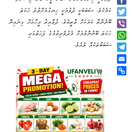
Facebook
ކަމެކެވެ. ސަބަބަކީ ދުވުމަކީ ހިނގުމަށްވުރެ ހަކަތަ
Twitter
ބޭނުންވާ ކަމަކަށް ވާތީއެވެ. ދުވާއިރު މީހާއަށް ގިނައިން
ހަކަތަ ބޭނުންވުމަށް މެދުވެެރިވުމުގެ ފަހަތުގައި
Viber
ސަބަބުތަކެއް ވެއެވެ.
WhatsApp
Telegram
Email
Copy
Link