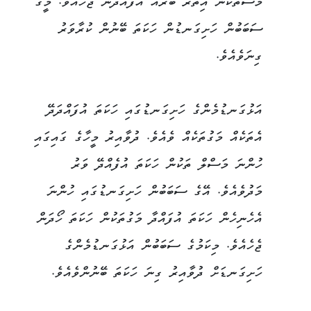
މަސްތަކުން އިތުރު ބާރެއް އުފައްދަން ޖެހެއެވެ. މީގެ
ސަބަބުން ހަށިގަނޑުން ހަކަތަ ބޭނުން ކުރާވަރު
ގިނަވެއެވެ.
އަޅުގަނޑުމެންގެ ހަށިގަނޑުގައި ހަކަތަ އުފައްދަދޭ
އެތަކެއް މަގުތަކެއް ވެއެވެ. ދުވާއިރު މީހާގެ ގައިގައި
ހުންނަ މަސްލް ތަކުން ހަކަތަ އުފެއްދޭ ވަރު
މަދުވެއެވެ. އޭގެ ސަބަބުން ހަށިގަނޑުގައި ހުންނަ
އެހެނިހެން ހަކަތަ އުފައްދާ މަގުތަކުން ހަކަތަ ހޯދަން
ޖެހެއެވެ. މިކަމުގެ ސަބަބުން އަޅުގަނޑުމެންގެ
ހަށިގަނޑަށް ދުވާއިރު ގިނަ ހަކަތަ ބޭނުންވެއެވެ.