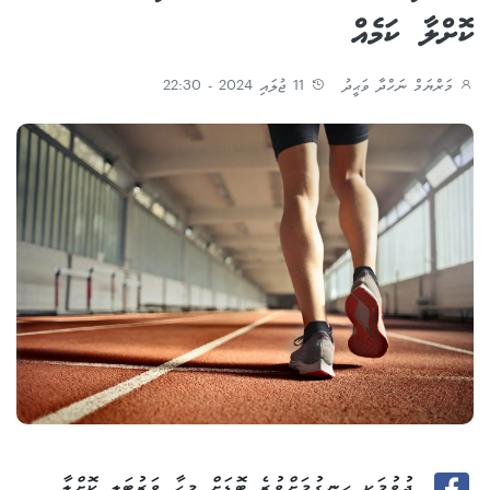
ކޮށްލާ ކަމެއް
މަރްޔަމް ނަހްދާ ވަޙީދު
11 ޖުލައި 2024 - 22:30
ދުވުމަކީ ހިނގުމަށްވުރެ ބޮޑަށް މީހާ ވަރުބަލި ކޮށްލާ