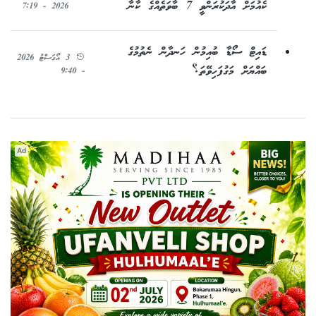
ކެއުމަށް އާދަކުރަންވީ 7 ބާވަތެއްގެ ކާނާ
2026 - 7:19
ޑައިޓް ސޯޑާ ބުއިމުން ހަނދާން ނެތުމުގެ
3 އޯގަސްޓު 2026
ބައްޔަށް މަގުފަހިވޭތަ؟
- 9:40
Ad