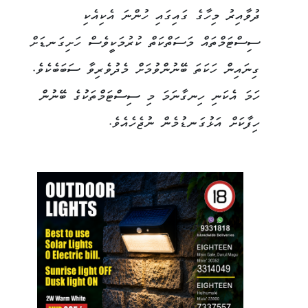
ދުވާއިރު މިހާގެ ގައިގައި ހުންނަ އެކިއެކި
ސިސްޓަމްތައް މަސަތްކަތް ކުރުމަކީވެސް ހަށިގަނޑަށް
ގިނައިން ހަކަތަ ބޭނުންވުމަށް މެދުވެރިވާ ސަބަބެކެވެ.
ހަމަ އެކަނި ހިނގާނަމަ މި ސިސްޓަމްތަކުގެ ބޭނުން
ހިފާކަށް އަޅުގަނޑުމެން ނުޖެހެއެވެ.