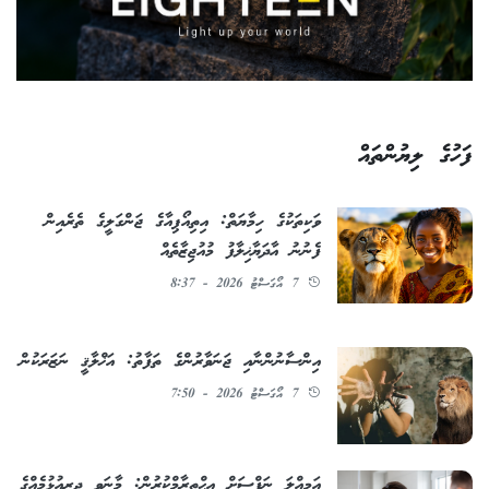
ފަހުގެ ލިޔުންތައް
ވަކިތަކުގެ ހިމާޔަތް: އިތިއޯޕިއާގެ ޖަންގަލީގެ ތެރެއިން
ފެނުނު އާދަޔާޚިލާފު މުއުޖިޒާތެއް
7 އޯގަސްޓު 2026 - 8:37
އިންސާނުންނާއި ޖަނަވާރުންގެ ތަފާތު: އަޚްލާޤީ ނަޒަރަކުން
7 އޯގަސްޓު 2026 - 7:50
އަމިއްލަ ނަފްސަށް އިޙްތިރާމްކުރުން: މާނަވީ ދިރިއުޅުމެއްގެ