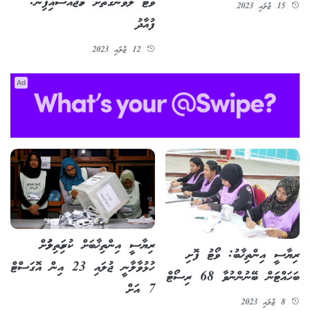
ވޯޓު ލެވޭނެގޮތަށް ހަމަޖައްސައިފިން:
15 ޖުލައި 2023
ފުއާދު
12 ޖުލައި 2023
Ad
ރިޔާސީ އިންތިޚާބަށް ކުރިމަތިލުމަށް
ރިޔާސީ އިންތިޚާބު: ވޯޓު ފޮށި
ހުޅުވާލާނީ ޖުލައި 23 އިން އޮގަސްޓް
ބަހައްޓަން ބޭނުންނުވާ 68 ރިސޯޓް
7 އަށް
8 ޖުލައި 2023