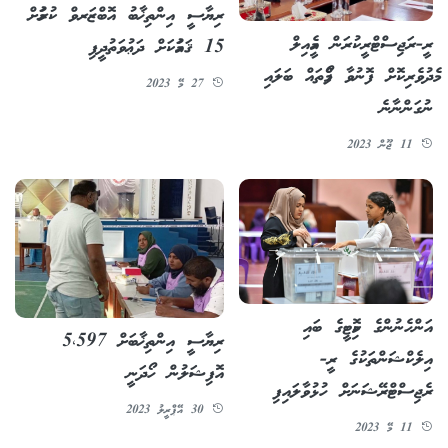
ރިޔާސީ އިންތިޚާބު އޮބްޒަރވް ކުރުމަށް
ރީ-ރަޖިސްޓްރީކުރަން އީމެއިލް
15 ޤައުމަކަށް ދަޢުވަތުދީފި
މެދުވެރިކޮށް ފޮނުވާ ފޯމްތައް ބަލައި
27 މޭ 2023
ނުގަންނާނެ
11 ޖޫން 2023
އަންހެނުންގެ ކޮމިޓީގެ ބައި
ރިޔާސީ އިންތިޚާބަށް 5،597
އިލެކްޝަންތަކުގެ ރީ-
އޮފިޝަލުން ހޯދަނީ
ރެޖިސްޓްރޭޝަނަށް ހުޅުވާލައިފި
30 އޭޕްރީލު 2023
11 މޭ 2023