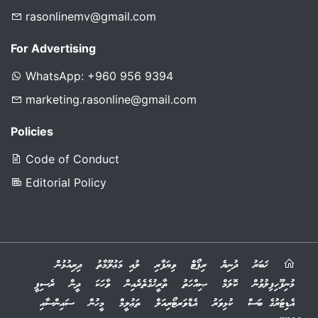
rasonlinemv@gmail.com
For Advertising
WhatsApp: +960 956 9394
marketing.rasonline@gmail.com
Policies
Code of Conduct
Editorial Policy
ޚަބަރު
ދުނިޔެ
ރިޕޯޓް
ވިޔަފާރި
ލުއި މަޢުލޫމާތު
ދިރިއުޅުން
މުނިފޫހިފިލުވުން
ކޮލަމް
ޞިއްހަތު
ތާރީޚުގެތެރެއިން
ވާހަކަ
ދީން
ރެސިޕީ
އެޑިޓަރުގެ ބަސް
ކުޅިވަރު
އެޑްވަރޓޯރިއަލް
ތަޢުލީމް
މީހުން
ސައިންސާއި