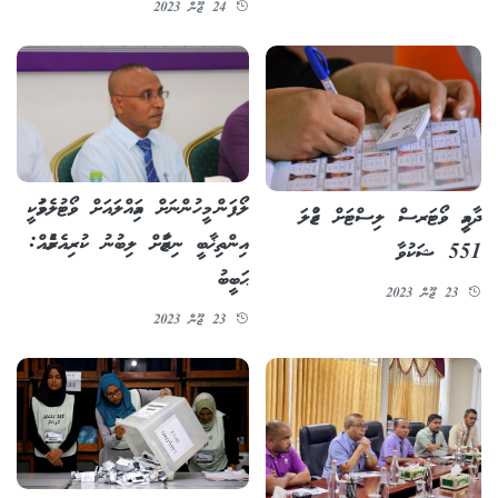
24 ޖޫން 2023
ލޯފަން މީހުންނަށް އަމިއްލައަށް ވޯޓުލެވުމަކީ
ދާއިމީ ވޯޓަރސް ލިސްޓަށް ޖުމްލަ
އިންތިޚާބީ ނިޒާމަށް ލިބުނު ކުރިއެރުމެއް:
551 ޝަކުވާ
ޙަބީބު
23 ޖޫން 2023
23 ޖޫން 2023