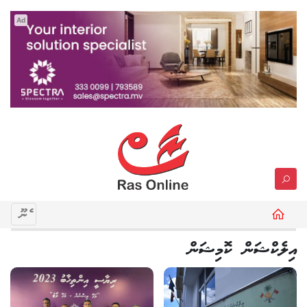
Ad
މެނޫ
އިލެކްޝަން ކޮމިޝަން