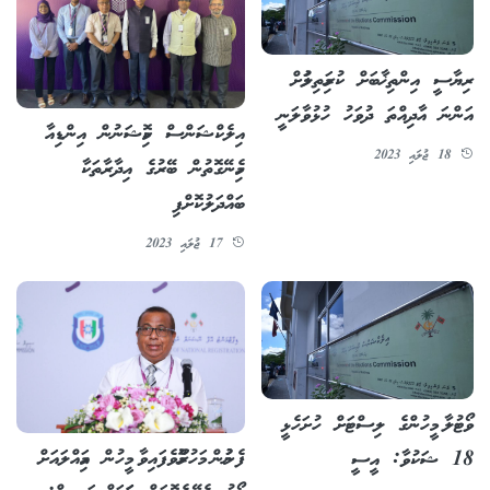
ރިޔާސީ އިންތިޚާބަށް ކުރިމަތިލުމަށް
އަންނަ އާދިއްތަ ދުވަހު ހުޅުވާލަނީ
އިލެކްޝަންސް ކޮމިޝަނުން އިންޑިއާ
18 ޖުލައި 2023
ހިމެނޭގޮތުން ބޭރުގެ އިދާރާތަކާ
ބައްދަލުކޮށްފި
17 ޖުލައި 2023
ވޯޓުލާ މީހުންގެ ލިސްޓަށް ހުށަހެޅީ
ފެނުމުން މަހުރޫމްވެފައިވާ މީހުން އަމިއްލައަށް
18 ޝަކުވާ: އީސީ