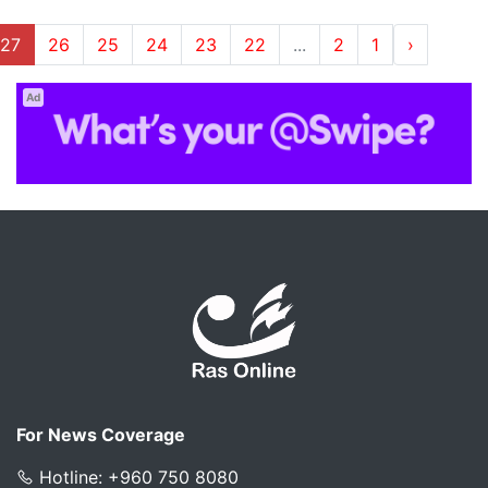
27
26
25
24
23
22
...
2
1
‹
Ad
For News Coverage
Hotline: +960 750 8080