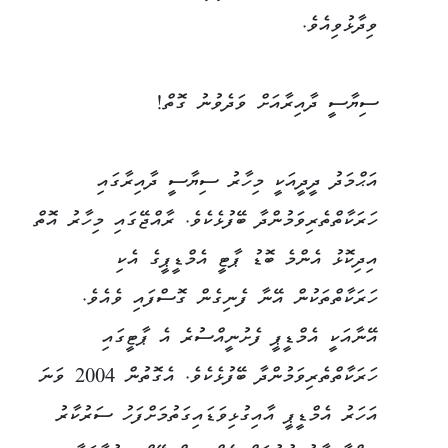
ވިދާޅުވިއެވެ.
ސިޔާސީ ދާއިރާއަށް ވަދެވުނު ގޮތް!
އަޙްމަދު ދީދީއަކީ މިހާރު ސިޔާސީ ދާއިރާގައި
ހަރަކާތްތެރިވަމުންދާ ބޭފުޅެކެވެ. ރާއްޖޭގައި މިހާރު އޮތް
އިދިކޮޅު އެންމެ ބޮޑު ޕާޓީ އެމްޑީޕީގެ އެކި
ހަރަކާތްތަކުން އޭނާ ފެނިގެން ގޮސްފައި ވެއެވެ.
އޭނާއަކީ އެމްޑީޕީ ފެށުނީއްސުރެ އެ ޕާޓީގައި
ހަރަކާތްތެރިވަމުންދާ ބޭފުޅެކެވެ. އެގޮތުން 2004 ވަނަ
އަހަރު އެމްޑީޕީ އާއިގުޅިވަޑައިގަތުމަށްފަހު ސަރުކާރު