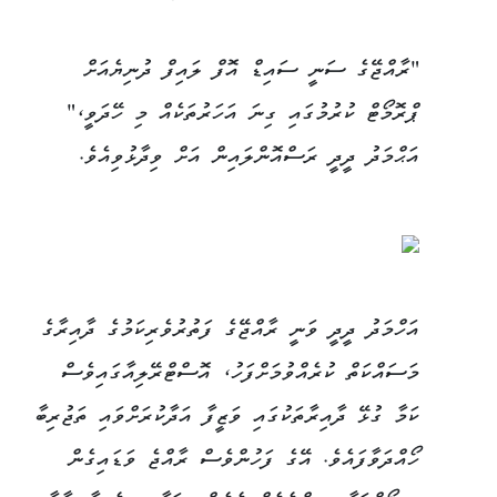
"ރާއްޖޭގެ ސަނީ ސައިޑް އޮފް ލައިފް ދުނިޔެއަށް
ޕްރޮމޯޓް ކުރުމުގައި ގިނަ އަހަރުތަކެއް މި ހޭދަވީ،"
އަޙްމަދު ދީދީ ރަސްއޮންލައިން އަށް ވިދާޅުވިއެވެ.
އަހްމަދު ދީދީ ވަނީ ރާއްޖޭގެ ފަތުރުވެރިކަމުގެ ދާއިރާގެ
މަސައްކަތް ކުރެއްވުމަށްފަހު، އޮސްޓްރޭލިއާގައިވެސް
ކަމާ ގުޅޭ ދާއިރާތަކުގައި ވަޒީފާ އަދާކުރަށްވައި ތަޖުރިބާ
ހޯއްދަވާފައެވެ. އޭގެ ފަހުންވެސް ރާއްޖެ ވަޑައިގެން