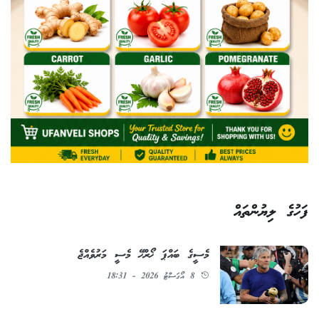
ފަހުގެ ލިޔުންތައް
މެސީގެ ބައްޕަ ޚޯރްޚޭ މެސީ މަރުވެއްޖެ
8 އޯގަސްޓު 2026 - 18:31