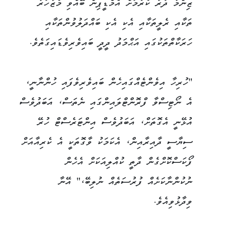
ޒިންމާ ދާރު ކުރުމަށް އެމްޑީޕިން ބޭއްވި މުޒާހަރާ
ތަކާއި ރެލީތަކާއި އެކި އެކި ބައްދަލުވުންތަކާއި
ހަރަކާތްތަކުގައި އަޙްމަދު ދީދީ ބައިވެރިވެޑައިގަތެވެ.
"ހުރިހާ އިވެންޓެއްގައިހެން ބައިވެރިވެފައި ހުންނާނީ،
އެ ނޯޓިސްވާ ފްރޮންޓްލައިންގައި ނެތަސް، އަބަދުވެސް
އުޅޭނީ އެގޮތަށް، އަބަދުވެސް އިންޓަރެސްޓް ހުރޭ
ސިޔާސީ ދާއިރާއިން، އެކަމަކު ވާގޮތަކީ އެ ކެރިއާއަށް
ފޯކަސްކޮށްގެން ދާތީ ކުއްލިއަކަށް އެހެން
ނުކުންނާކަށެއް ފުރުސަތެއް ނުލިބޭ،" އޭނާ
ވިދާޅުވިއެވެ.