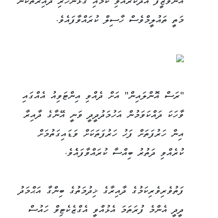
އޭނާވަޒީފާ އަދާކުރެއްވި ކަމާއި ގުޅުންހުރި ދާއިރާތަކުން
މަތީ ތައުލީމްވެސް ހާސިލް ކުރައްވާފައެވެ.
"ރަސް އޮންލައިން" އަށް ދެއްވި އިންޓަވިއު އެއްގައި
ވާހަކަ ދައްކަވަމުން އަހުމަދުދީދީ ވަނީ އޭނާގެ ދާއިރާ
އިން ހަރުފަތަށް ފަހު ހަރުފަތަކަށް ވަޑައިގަތުމަށް
ކުރެއްވި ދަތުރު ބިއްސާ ކުރައްވާފައެެވެ.
ފަތުވެރިވެރިކަމުގެ ދާއިރާގެ ޚިދުމަތުގެ ބިންގާ އަޙްމަދު
ދީދީ އެންމެ ފުރަތަމަ އެޅުއްވީ އެގްޒެކެޓިވް ހައުސް