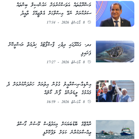
މަޝްރޫޢުތައް އަވަސްކުރުމަށް ކައުންސިލް ބިންތައް
ސަރުކާރަށް ނެގޭ އިޞްލާޙަށް އެލްޖީއޭގެ ތާއީދު
8 އޯގަސްޓު 2026 - 17:34
ގދ. ގައްދޫގައި ދިވެހި ޕާސްޕޯޓުގެ ޚިދުމަތް ރަސްމީކޮށް
ފަށައިފި
8 އޯގަސްޓު 2026 - 17:27
އިންޑިއާ-އިސްރާއީލު ގުޅުން އިތުރަށް ހަރުދަނާކުރުމަށް ދެ
ޤައުމުގެ ލީޑަރުންގެ ފޯން ކޯލެއް
8 އޯގަސްޓު 2026 - 16:59
ރާއްޖޭގެ ބޮޑުބަޔަކަށް މިއަދުވެސް މޫސުން ގޯސްވެ
ވިއްސާރަކުރާނެ ކަމަށް ލަފާކޮށްފި