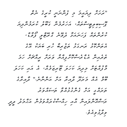
"ރަށަށް ދިޔައީމަ މި ފެންނަނީ ކުރީގެ ނެތް
ޕޮސިބިލިޓީސްތައް، އަހަރުމެން ގަބޫލު ކުރަމުންދިޔަ
ކުރުންތައް ފަހަނައަޅާ ދެވޭނެ ގްރޭޓްލީ ފޯވާޑް،
އެތަންކޮޅު ރަނގަޅު ތަޖުރިބާ ހުރި ބަޔަކު އޭގެ
ތެރެއިން އެޑްރެސްކޮށްފިއްޔާ ވަރަށް ރީއްޗަށް ހަމަ
މާފުއްޓަށް މިދިޔަ ކަހަލަ ޓޫރިޒަމެއް، އެ އައި ކަހަލަ
ބޫމް އެއް މަރަދޫ ދާއިރާ އަށް އަންނާނެ." ދާއިރާގެ
ތަރައްގީ އަށް ގެންގުޅުއްވާ ތަސައްވަރު
ރަސްއޮންލައިން އާއި ހިއްސާކުރައްވަމުން އަޙްމަދު ދީދީ
ވިދާޅުވިއެވެ.