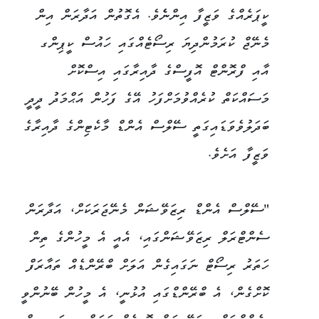
ކީޕަރެއްގެ ވަޒީފާ އިންނެެވެ. އެގޮތުން އަދާރަން އިން
މެނޭޖް ކުރަމުންދިޔަ ރިސޯޓެއްގައި ހައުސް ކީޕިންގ
އާއި ފްރޮންޓް އޮފީސްގެ ދާއިރާގައި އިސްކޮށް
މަސައްކަތް ކުރެއްވުމަށްފަހު އޭގެ ފަހުން އަޙްމަދު ދީދީ
ބަދަލުވެވަޑައިގަތީ ސޭލްސް އެންޑް މާކެޓިންގެ ދާއިރާގެ
ވަޒީފާ އަށެވެ.
"ސޭލްސް އެންޑް ރިޒަވޭޝަން މެނޭޖަރަކަށް، އަދާރަން
ސެންޓްރަލް ރިޒަވޭޝަންގައި، އެއީ އެ މީހުންގެ ތިން
ހަތަރު ރިސޯޓް ނަގައިގެން އަލަށް ބްރޭންޑެއް ތައާރަފް
ކޮށްގެން، އެ ބްރޭންޑްގައި އުޅުނީ، އެ މީހުން ބޭނުންވީ