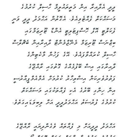
ދީދީ އެދާއިރާ އިން މަތީތައުލީމް ހާސިލް ކުރުމުގެ
މަސައްކަތް ފެއްޓެވިއެވެ. އެގޮތުން އަޙްމަދު ދީދީ ވަނީ
ފެކަލްޓީ އޮފް ހޮސްޕިޓަލިޓީ އެންޑް ޓޫރިޒަމްގައި
ބިޒްނަސް ޓޫރިޒަމް މެނޭޖްމެންޓް ދާއިރާއިން ބެޗްލާސް
ހާސިލް ކުރައްވާފައެެވެ. އޭގެ ފަހުން މާކެޓިންގެ
ދާއިރާގައި އިސް ބޭފުޅެއްގެ ގޮތުގައި ރާއްޖޭގެ
ފަތުރުވެރިކަން އިސްތިހާރު ކުރުމަށް އެމްއެމްޕީއާރުސީ
އިން ހިންގި ބޭރުގެ އެކި ފެއާތަކުގައި މަސައްކަތް
ކުރުމުގެ ފުރުސަތު އަޙްމަދުދީދީ އަށް ލިބިވަޑައިގަތެވެ.
އަޙްމަދު ދީދީއަށް މި ފެއާތައް ވެގެންދިޔައީ ރާއްޖޭގެ