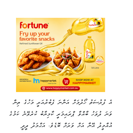
އެ ފުރުސަތު ހޯދުމަށް އަންނަ ފެބުރުއަރީ މަހުގެ ތިން
ވަނަ ދުވަހު ބާއްވާ ޕްރައިމަރީ ކާމިޔާބު ކުރެވޭނެ ކަމުގެ
އުއްމީދު އޭނާ އަށް ވަރަށް ބޮޑެވެ. އަޙްމަދު ދީދީ