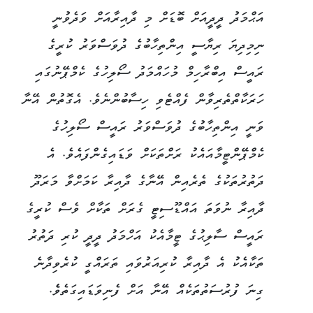
އަޙްމަދު ދީދީއަށް ބޮޑަށް މި ދާއިރާއަށް ވަދެވުނީ
ނިމިދިޔަ ރިޔާސީ އިންތިހާބުގެ ދުވަސްވަރު ކުރީގެ
ރައީސް އިބްރާހިމް މުހައްމަދު ސޯލިހުގެ ކެމްޕޭނުގައި
ހަރަކާތްތެރިވާން ފެއްޓެވި ހިސާބުންނެވެ. އެގޮތުން އޭނާ
ވަނީ އިންތިހާބުގެ ދުވަސްވަރު ރައީސް ސޯލިހުގެ
ކެމްޕޭންޓީމާއައެކު ރަށްތަކަށް ވަޑައިގެންފައެވެ. އެ
ދަތުރުތަކުގެ ތެރެއިން އޭނާގެ ދާއިރާ ކަމަށްވާ މަރަދޫ
ދާއިރާ ނުވަތަ އައްޑޫސިޓީ ގެރަށް ތަކާށް ވެސް ކުރީގެ
ރައީސް ސާލިޙުގެ ޓީމާއެކު އަހްމަދު ދީދީ ކުރި ދަތުރު
ތަކާއެކު އެ ދާއިރާ ކުރިއަރުވައި ތަރައްގީ ކުރެވިދާނެ
ގިނަ ފުރުސަތުތަކެއް އޭނާ އަށް ފެނިވަޑައިގަތެވެެ.