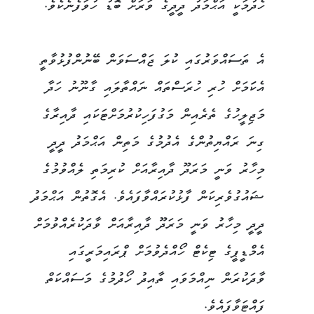
ހެދުމަކީ އަޙްމަދު ދީދީގެ ވަރަށް ބޮޑު ހުވަފެނެކެވެ.
އެ ތަސައްވަރުގައި ކުލަ ޖައްސަވަން ބޭނުންފުޅުވާތީ
އެކަަމަށް ހުރި ހުރަސްތައް ނައްތާލައި ގާނޫނު ހަދާ
މަޖިލީހުގެ ތެރެއިން މަގުފަހިކުރުމަށްޓަކައި ދާއިރާގެ
ގިނަ ރައްޔިތުންގެ އެދުމުގެ މަތިން އަޙްމަދު ދީދީ
މިހާރު ވަނީ މަރަދޫ ދާއިރާއަށް ކުރިމަތި ލެއްވުމުގެ
ޝައުގުވެރިކަން ފާޅުކުރައްވާފައެވެ. އެގޮތުން އަޙްމަދު
ދީދީ މިހާރު ވަނީ މަރަދޫ ދާއިރާއަށް ވާދަކުރެއްވުމަށް
އެމްޑީޕީގެ ޓިކެޓް ހޯއްދެވުމަށް ޕްރައިމަރީގައި
ވާދަކުރަން ނިއްމަވައި ތާއިދު ހޯދުމުގެ މަސައްކަތް
ފައްޓަވާފައެވެ.