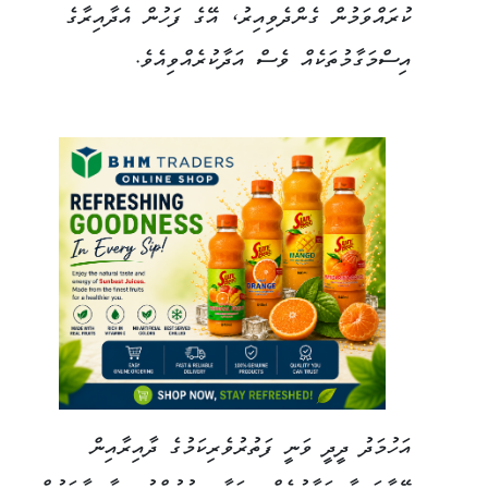
ކުރައްވަމުން ގެންދެވިއިރު، އޭގެ ފަހުން އެދާއިރާގެ
އިސްމަގާމުތަކެއް ވެސް އަދާކުރެއްވިއެވެ.
އަހުމަދު ދީދީ ވަނީ ފަތުރުވެރިކަމުގެ ދާއިރާއިން