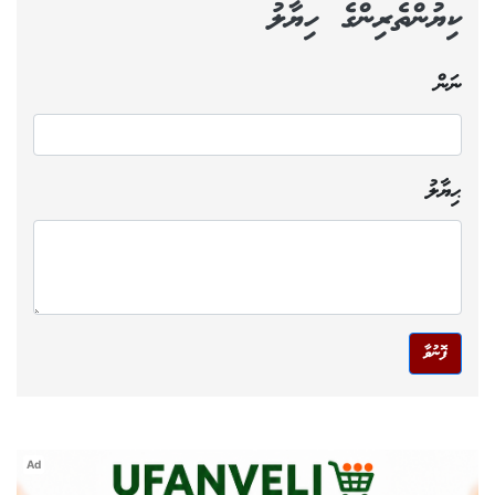
ކިޔުންތެރިންގެ ހިޔާލު
ނަން
ޙިޔާލު
ފޮނުވާ
Ad