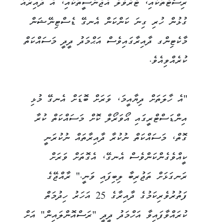
ރިސޯޓްތަކާއި، ޓްރެވެލް އެޖެންސީތަކާއި، އެ ދާއިރާއާ
ގުޅުން ހުރި ގިނަ ކަންކަން އެނގޭ ޑެސްޓިނޭޝަން
މާކެޓިންގ ދާއިރާގައިވެސް އަޙްމަދު ދީދީ މަސައްކަތް
ކުރެއްވިއެވެ.
"އެ ހާލަތަށް ދިޔާއީމަ، ވަރަށް ބޮޑަށް އެނގޭ މުޅި
އިންޑަސްޓްރީގައި އޯވަރޯލް ކޮށް މަސައްކަތް ކުރާ
ގޮތް، މަސައްކަތް ނުކުރާ ދާއިރާތައް ނުކުރަނީ
ކީއްވެގެންކަންވެސް އެނގޭ، އެގޮތަށް ވަރަށް
ރަނގަޅަށް ތަޖުރިބާ ލިބިފައި ވަނީ." ރާއްޖޭގެ
ފަތުރުވެރިކަމުގެ ދާއިރާގެ 25 އަހަރު ހިދުމަތް
ކުރައްވާފައިވާ އަހްމަދު ދީދީ "ރަސްއޮންލައިން" އަށް