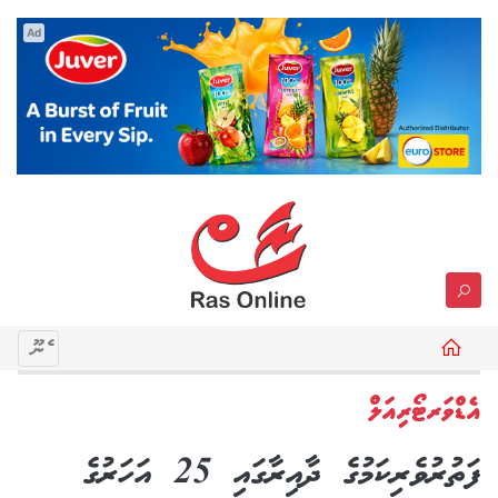
Ad
މެނޫ
އެޑްވަރޓޯރިއަލް
ފަތުރުވެރިކަމުގެ ދާއިރާގައި 25 އަހަރުގެ