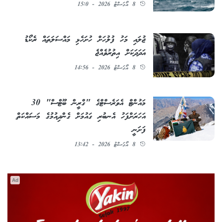
8 އޯގަސްޓު 2026 - 15:0
ޖުލައި މަހު ފުލުހަށް ހުށަހެޅި މައްސަލަތައް ރެކޯޑު
އަދަދަކަށް އިތުރުވެއްޖެ
8 އޯގަސްޓު 2026 - 14:56
މައުންޓް އެވަރެސްޓްގެ "ގްރީން ބޫޓްސް" 30
އަހަރަށްފަހު އެނބުރި ގައުމަށް ގެންދިއުމުގެ މަސައްކަތް
ފަށަނީ
8 އޯގަސްޓު 2026 - 13:42
Ad