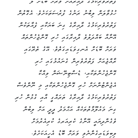
ފަތުރުވެރިކަމުގެ ދާއިރާއަށް ވަރަށް ބޮޑަށް ލޯ
ހުޅުވާލަން ލިބުުނު ރަނުގެ ފުރުސަތަކަށެވެ. އެގޮތުން
ފަތުރުވެރިކަމުގެ ދާއިރާގެ ގިނަ ބަޔަކާއި ފެއާތަކުން
އޭނާއާ ބައްދަލުވެ ދާއިރާގައި ހުރި ގޮންޖެހުންތައް
ވަރަށް ބޮޑަށް އެނގިވަޑައިގަތެެވެ. އޭގެ ތެރޭގައި
ރާއްޖެއަށް ފަތުރުވެރިން ގެނައުމުގައި ހުރި
ގޮންޖެހުންތަކާއި، ޑެސްޓިނޭޝަން ވިއްކާ
އެޖެންޓުންނަށް ހުރި ގޮންޖެހުންތަކާއި މި ނޫންވެސް
ފަތުރުވެރިކަމުގެ ދާއިރާގެ ތަރައްގީ އާއި ގުޅުން ހުރި
ގިނަ މައުލޫމާތުތަކެއް އަޙްމަދު ދީދީ އަށް ލިބުން
ވެގެންދިޔައީ އޭނާގެ ކެރިއަރގެ ކުރިއެރުމަށް
ލިބިވަޑައިގެންނެވި ވަރަށް ބޮޑު އެހީއަކަށެވެ.