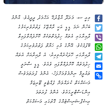
މިއީ ސ. މަރަދޫ އާޒާދުގޭ އަޙްމަދު ދީދީއެވެ. އާންމު
Facebook
ބަހުން ނަމަ ޑީޑީ އަކީ ރާއްޖޭގެ ފަތުރުވެރިކަމުގެ
Twitter
ދާއިރާގައި އެތައް ހިދުމަތްތަކެއް ކޮށްދެއްވާފައިވާ
ބޭފުޅެކެވެ. އޭނާގެ މުޅި ހަޔާތް ފަތުރުވެރިކަމުގެ
Viber
ދާއިރާގައި ހޭދަކުރެއްވިއިރު، އެ ދާއިރާއަށް އެތައް
WhatsApp
ހިދުމަތެއް ކޮށްދެއްވާފައި ވެއެވެ. ޑީޑީ ސާނަވީ
Telegram
ތައުލީމް ނިންމެވުމަށްފަހު، އެންމެ ފުރަތަމަވެސް
Email
މަސައްކަތް ކުރައްވަން ފެއްޓެވީ ޓޫރިޒަމް
Copy
Link
އިންޑަސްޓްރީގައެވެ. އެންމެ ފުރަތަމަ
ރިސެޕްޝަނިސްޓެއްގެ ގޮތުގައި މަސައްކަތް