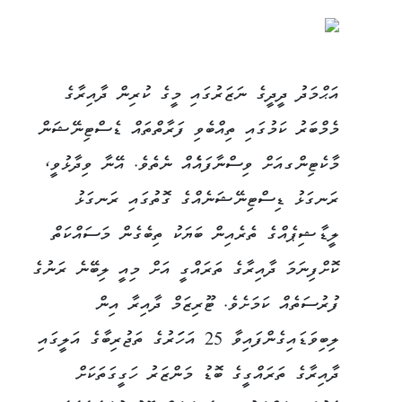
އަޙްމަދު ދީދީގެ ނަޒަރުގައި މީގެ ކުރިން ދާއިރާގެ
މެމްބަރު ކަމުގައި ތިއްބެވި ފަރާތްތައް ޑެސްޓިނޭޝަން
މާކެޓިންގއަށް ވިސްނާފައެެއް ނެތެވެ. އޭނާ ވިދާޅުވީ،
ރަނގަޅު ޑިސްޓިނޭޝަނެއްގެ ގޮތުގައި ރަނގަޅު
ލީޑާޝިޕެއްގެ ތެރެއިން ބަޔަކު ތިބެގެން މަސައްކަތް
ކޮށްފިނަމަ ދާއިރާގެ ތަރައްގީ އަށް މިއީ ލިބޭނެ ރަނުގެ
ފުރުސަތެއް ކަމަށެވެ. ޓޫރިޒަމް ދާއިރާ އިން
ލިބިވަޑައިގެންފައިވާ 25 އަހަަރުގެ ތަޖުރިބާގެ އަލީގައި
ދާއިރާގެ ތަރައްގީގެ ބޮޑު މަންޒަރު ހަގީގަތަކަށް