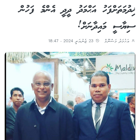
ޚިދުމަތަށްފަހު އަޙްމަދު ދީދީ އެންމެ ފަހުން
ސިޔާސީ މައިދާނަށް!
އަހުމަދު މަސްނޫމް
23 ޖެނުއަރީ 2024 - 18:47