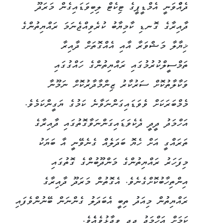
ދެއްްވަނީ އެމްޑީޕީގެ ޓިކެޓް ލިބިވަޑައިގެން މަރަދޫ
ދާއިރާގެ ގޮނޑި ކާމިޔާބު ކުރެވިއްޖެނަމަ ރައްޔިތުންގެ
ޚިޔާލާ މަޝްވަރާ އާއި އެއްގޮތަށް ދާއިރާ
ތަމްސީލްކުރުމުގައި ރައްޔިތުންގެ ހައްގުގައި
ވަކާލާތުކޮށް ސަރުކާރު ޒިންމާދާރުކޮށް ނަމޫނާ
މެމްބަރަކަށް ވެވަޑައިގަންނަވާނެ ކަމުގެ ޔަގީންކަމެވެ.
އަހްމަދު ދީދީ ދެކެވަޑައިގަންނަވާގޮތުގައި ދާއިރާގެ
ތަރައްގީ އަށް ހެޔޮ ބަދަލެއް ގެނެވޭނީ އާ ބަޔަކު
މިފަހަރު ރައްޔިތުންގެ މަންދޫބުންގެ ގޮތުގައި
އިންތިހާބުކޮށްގެނެވެ. އެގޮތުން މަރަދޫ ދާއިރާގެ
ރައްޔިތުން މިއަދު ތިބީ އެބަދަލު ގެންނަން ބޭނުންވެފައި
ކަމަށް އަހްމަދު ދީދީ ވިދާޅުވެއެެވެ.