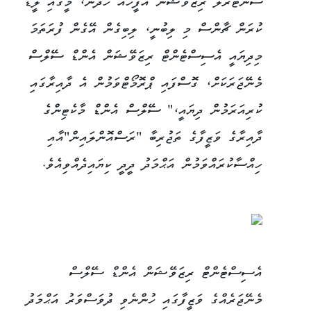
ސެންޓްރަލް ރިޒަވޭޝަން އޮފީހެއް ހަދަން، މީގައި ލީޑް
ކުރަން ޗާންސް މި ލިބުނީ، ލިބިގެން އޭގެން ފުރަތަމަ
މިދިޔައީ އެސިސްޓެންޓް ރިޒަވޭޝަން އެންޑް ސޭލްސް
މެނޭޖަރަކަށް، ގޮސްފައި ޕްރޮމޯޓްވަމުން އެ ދާއިރާގައި
ކުރިއަރަމުން ދިޔައީ،" ސޭލްސް އެންޑް މާކެޓިންގެ
ދާއިރާގެ ވަޒީފާގެ ތަޖުރިބާ "ރަސްއޮންލައިން"އާއި
ހިއްސާކުރައްވަމުން އަޙްމަދު ދީދީ ކިޔައިދެއްވިއެވެ.
އެސިސްޓެންޓް ރިޒަވޭޝަން އެންޑް ސޭލްސް
މެނޭޖަރެއްގެ ވަޒީފާގައި ހުންނެވި ދުވަސްވަރު އަޙްމަދު