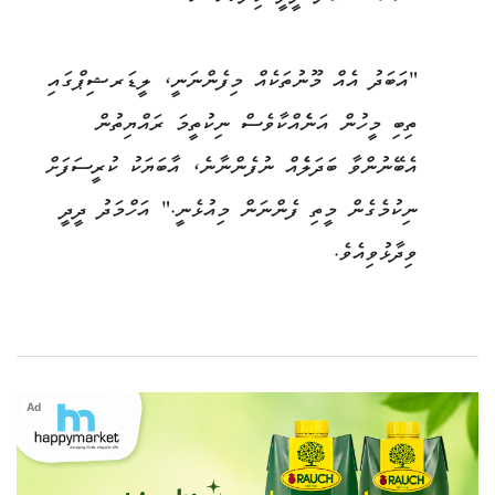
"އަބަދު އެއް މޫނުތަކެއް މިފެންނަނީ، ލީޑަރޝިޕްގައި
ތިބި މީހުން އަނެެއްކާވެސް ނިކުތީމަ ރައްޔިތުން
އެބޭނުންވާ ބަދަލެެއް ނުފެންނާނެ، އާބަޔަކު ކުރީސަފަށް
ނިކުމެގެން މީތި ފެންނަން މިއުޅެނީ." އަހްމަދު ދީދީ
ވިދާޅުވިއެވެ.
Ad