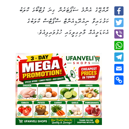
ރާއްޖޭގެ އެންމެ ސަޕޯޓަރުން ގިނަ ފުޓްބޯޅަ ކްލަބު
Facebook
ކަމުގައިވާ ނިއުރޭޑިއެންޓް ސްޕޯޓްސް ކްލަބުގެ
Twitter
އެކަޑަމީއެއް މާމިގިލީގައި ހުޅުވައިފިއެވެ.
Viber
WhatsApp
Telegram
Email
Copy
Link