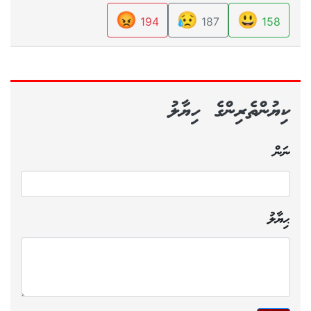
😡
😥
😃
194
187
158
ކިޔުންތެރިންގެ ހިޔާލު
ނަން
ޙިޔާލު