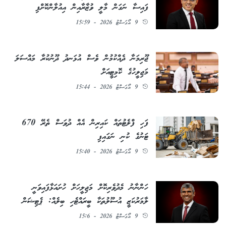
ފައިސާ ނަގަން މާލީ ވުޒާރާއިން އިއުލާންކޮށްފި
9 އޯގަސްޓު 2026 - 15:59
ޖޫރިމަނާ ދެއްކުމުން ވެސް އުޅަނދު ދޫނުކުރާ މައްސަލަ
މަޖިލީހުގެ ކޮމިޓީއަށް
9 އޯގަސްޓު 2026 - 15:44
ފަހި ފްލެޓުތައް ކައިރިން އެއް ދުވަސް ތެރޭ 670
ޓަނުގެ ކުނި ނަގައިފި
9 އޯގަސްޓު 2026 - 15:40
ހަންނާނު މެދުވެރިކޮށް މަޖިލީހަށް ހުށައަޅާފައިވަނީ
ލާމަރުކަޒީ އުސޫލުތަކާ ބީރައްޓެހި ބިލެއް: ޕެޓިޝަން
9 އޯގަސްޓު 2026 - 15:6