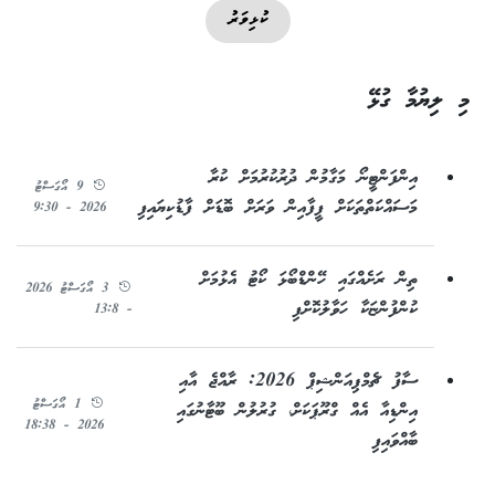
ކުޅިވަރު
މި ލިޔުމާ ގުޅޭ
އިންފަންޓީނޯ މަގާމުން ދުރުކުރުމަށް ކުރާ
9 އޯގަސްޓު
މަސައްކަތްތަކަށް ފީފާއިން ވަރަށް ބޮޑަށް ފާޑުކިޔައިފި
2026 - 9:30
ތިން ރަށެއްގައި ހޭންޑްބޯޅަ ކޯޓު އެޅުމަށް
3 އޯގަސްޓު 2026
ކުންފުންޏަކާ ހަވާލުކޮށްފި
- 13:8
ސާފު ޗެމްޕިއަންޝިޕް 2026: ރާއްޖެ އާއި
1 އޯގަސްޓު
އިންޑިއާ އެއް ގްރޫޕަކަށް، ގުރުލުން ބޫޓާނުގައި
2026 - 18:38
ބާއްވައިފި