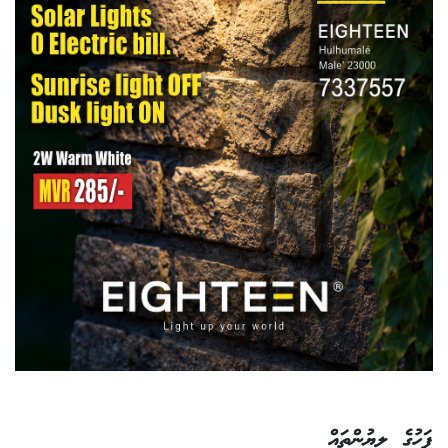
ފަހުގެ ލިޔުންތައް