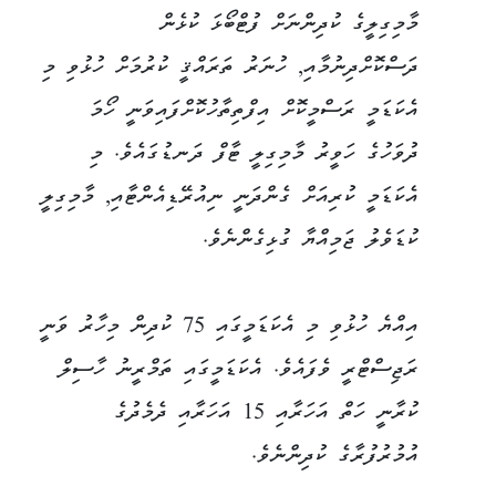
މާމިގިލީގެ ކުދިންނަށް ފުޓްބޯޅަ ކުޅެން
ދަސްކޮށްދިނުމާއި, ހުނަރު ތަރައްޤީ ކުރުމަށް ހުޅުވި މި
އެކަޑަމީ ރަސްމީކޮށް އިފްތިތާހުކޮށްފައިވަނީ ހޯމަ
ދުވަހުގެ ހަވީރު މާމިގިލީ ޓާފް ދަނޑުގައެވެ. މި
އެކަޑަމީ ކުރިއަށް ގެންދަނީ ނިއުރޭޑިއެންޓާއި, މާމިގިލީ
ކުޑަވެލު ޖަމިއްޔާ ގުޅިގެންނެވެ.
އިއްޔެ ހުޅުވި މި އެކަޑަމީގައި 75 ކުދިން މިހާރު ވަނީ
ރަޖިސްޓްރީ ވެފައެވެ. އެކަޑަމީގައި ތަމްރީނު ހާސިލް
ކުރާނީ ހަތް އަހަރާއި 15 އަހަރާއި ދެމެދުގެ
އުމުރުފުރާގެ ކުދިންނެވެ.