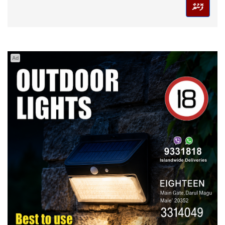
ފޮނުވާ
Ad