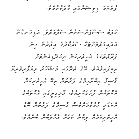
ފުރަތަމަ ޑިވިޝަނުގައި ވާދަކުރުމެވެ.
ކްލަބު ސަސްޕެންޝަނުން ސަލާމަތްވެ, އަޑިގަނޑުން
އަރައިގަތުމަށްޓަކާ ސަރުކާރުގެ އިތުރުން ގިނަ
ފަރާތްތަކުގެ އެހީތެރިކަން ނިއުރޭޑިއެންޓަށް
ލިބިފައިވެއެވެ. އޭގެ ތެރޭގައި މަޝްހޫރު ވިޔަފާރިވެރިޔާ
ޤާސިމް އިބްރާހިމްގެ ފަރާތުން ލިބޭ އެހީތެރިކަން
އެކްލަބުން ފާހަގަކުރިއެވެ. މާމިގިލީގައި އެކްލަބުގެ
އެކަޑަމީ ހުޅުވުމަށްވެސް ޤާސިމްގެ ފަރާތުން ބޮޑު
އެހީތެރިކަމެއް ލިބުނު ކަމަށް އެކްލަބުން ބުނެއެވެ.