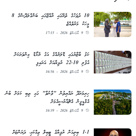
10 ދުވަހުގެ ތެރޭގައި ރާއްޖޭގައި ބަންގްލަދޭޝްގެ 8
މީހަކު މަރުވެއްޖެ
9 އޯގަސްޓު 2026 - 17:15
ކަޅު ބާޒާރުގައި ޑޮލަރެއްގެ އަގު ރެކޯޑް މިންވަރަކަށް
އުފުލި 22.10 ރުފިޔާއަށް އަރައިފި
9 އޯގަސްޓު 2026 - 16:56
ހިރިމަރަދޫ ރައްޔިތުން "ވާނުވާ" ގައި ތިބި ކަމަށް ބުނެ
އެމްޑީޕީން އެޗްއާރުސީއެމަށް
9 އޯގަސްޓު 2026 - 16:39
1.1 ބިލިއަން ރުފިޔާގެ ޓީބިލް ވިއްކައި، ދަރަންޏަށް