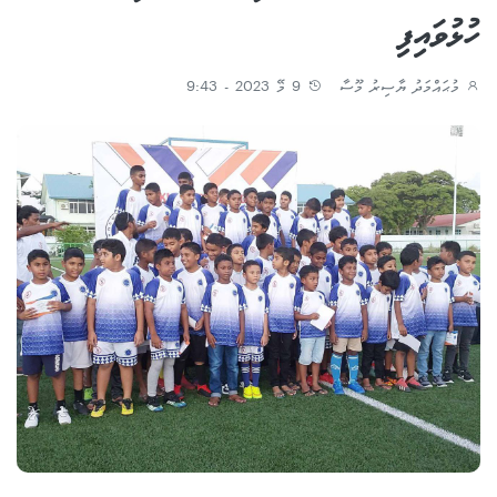
ހުޅުވައިފި
މުޙައްމަދު ޔާސިރު މޫސާ
9 މޭ 2023 - 9:43