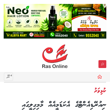
Ad
މެނޫ
ކުޅިވަރު
ނިއުރޭޑިއެންޓްގެ އެކަޑަމީއެއް މާމިގިލީގައި