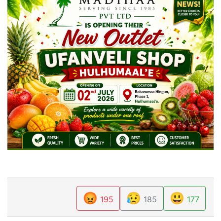
😡
😥
😃
195
185
177