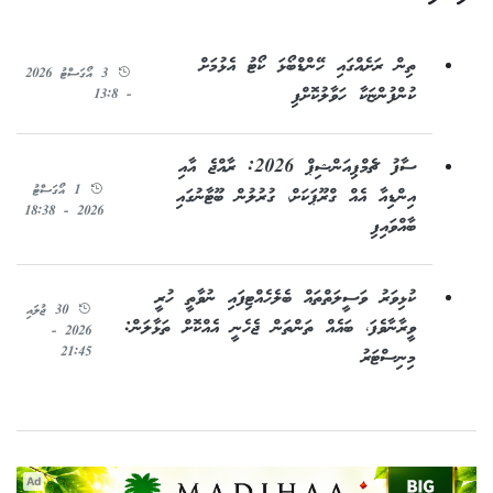
ތިން ރަށެއްގައި ހޭންޑްބޯޅަ ކޯޓު އެޅުމަށް
3 އޯގަސްޓު 2026
ކުންފުންޏަކާ ހަވާލުކޮށްފި
- 13:8
ސާފު ޗެމްޕިއަންޝިޕް 2026: ރާއްޖެ އާއި
1 އޯގަސްޓު
އިންޑިއާ އެއް ގްރޫޕަކަށް، ގުރުލުން ބޫޓާނުގައި
2026 - 18:38
ބާއްވައިފި
ކުޅިވަރު ވަސީލަތްތައް ބެލެހެއްޓިފައި ނުވާތީ ހުރީ
30 ޖުލައި
ވީރާނާވެފަ، ބައެއް ތަންތަން ޖެހެނީ އެއްކޮށް ތަޅާލަން:
2026 -
21:45
މިނިސްޓަރު
Ad