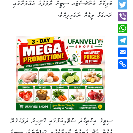
Facebook
ބަލިކޮށް މެންޗެސްޓައ ސިޓީން ތާވަލުގެ އެއްވަނާގައި
Twitter
ރަނގަޅު ލީޑެއް ނަގައިފިއެވެ.
Viber
WhatsApp
Telegram
Email
Copy
Link
ސިޓީގެ އިއްތިހާދު ސްޓޭޑިއަމްގައި ހޮނިހިރު ދުވަހުގެރޭ
ކުޅުނު މެޗު އެޓީމުން ކާމިޔާބުކުރީ 2-1ންނެވެ. ސިޓީގެ