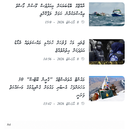
ރާއްޖޭގެ ބޮޑުބަޔަކަށް މިއަދުވެސް މޫސުން ގޯސްވެ
ވިއްސާރަކުރާނެ ކަމަށް ލަފާކޮށްފި
8 އޯގަސްޓު 2026 - 15:0
ޖުލައި މަހު ފުލުހަށް ހުށަހެޅި މައްސަލަތައް ރެކޯޑު
އަދަދަކަށް އިތުރުވެއްޖެ
8 އޯގަސްޓު 2026 - 14:56
މައުންޓް އެވަރެސްޓްގެ "ގްރީން ބޫޓްސް" 30
އަހަރަށްފަހު އެނބުރި ގައުމަށް ގެންދިއުމުގެ މަސައްކަތް
ފަށަނީ
8 އޯގަސްޓު 2026 - 13:42
Ad