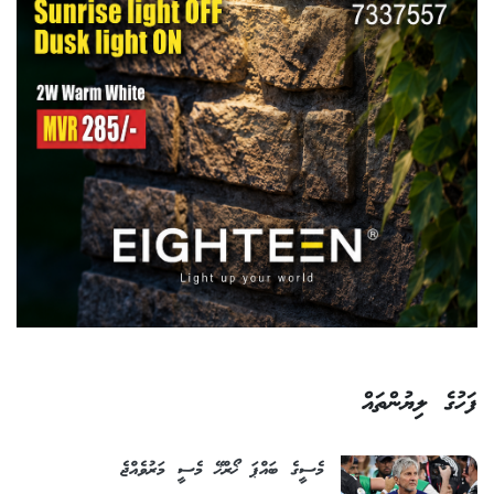
ފަހުގެ ލިޔުންތައް
މެސީގެ ބައްޕަ ޚޯރްޚޭ މެސީ މަރުވެއްޖެ