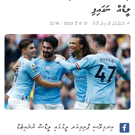
ލީޑެއް ނަގައިފި
މުޙައްމަދު ޔާސިރު މޫސާ
6 މޭ 2023 - 22:16
އިނގިރޭސި ޕްރިމިއަރ ލީގުގައި ލީޑްސް ޔުނައިޓެޑް