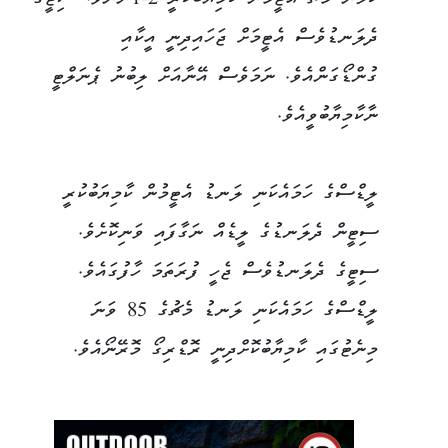
ދެލަނޑުވެސް އެޓީމަށް ޖަހައިދިނީ އީކާއި
ގުންޑޯގަންއެވެ. ނަމަވެސް އޭނާއަށް ލިބުނު ޕެނަލްޓީ
ނާކާމިޔާބުވީއެވެ.
ލީޑްސްގެ ހަމައެކަނި ލަނޑު އެޓީމުން ކާމިޔަބުކުރީ
ސިޓީން ދެލަނޑުގެ ލީޑެއް ނަގާފައި ވަނިކޮށެވެ.
ސިޓީގެ ދެލަނޑުވެސް ޖެހީ ފުރަތަމަ ހާފުގައެވެ.
ލީޑްސްގެ ހަމައެކަނި ލަނޑު މެޗުގެ 85 ވަނަ
މިނެޓުގައި ކާމިޔާބުކޮށްދިނީ ރޮޑްރިގޯ މޮރޭނޯއެވެ.