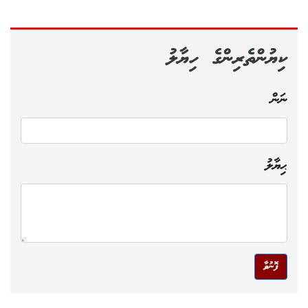
ކިޔުންތެރިންގެ ހިޔާލު
ނަން
ޙިޔާލު
ފޮނުވާ