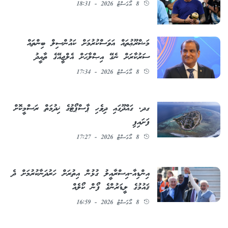
8 އޯގަސްޓު 2026 - 18:31
މަޝްރޫޢުތައް އަވަސްކުރުމަށް ކައުންސިލް ބިންތައް
ސަރުކާރަށް ނެގޭ އިޞްލާޙަށް އެލްޖީއޭގެ ތާއީދު
8 އޯގަސްޓު 2026 - 17:34
ގދ. ގައްދޫގައި ދިވެހި ޕާސްޕޯޓުގެ ޚިދުމަތް ރަސްމީކޮށް
ފަށައިފި
8 އޯގަސްޓު 2026 - 17:27
އިންޑިއާ-އިސްރާއީލު ގުޅުން އިތުރަށް ހަރުދަނާކުރުމަށް ދެ
ޤައުމުގެ ލީޑަރުންގެ ފޯން ކޯލެއް
8 އޯގަސްޓު 2026 - 16:59