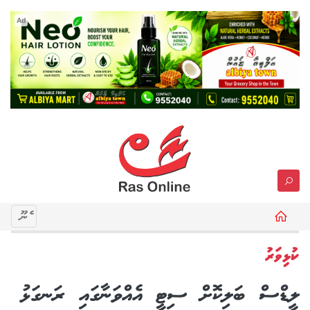
Ad
މެނޫ
ކުޅިވަރު
ލީޑްސް ބަލިކޮށް ސިޓީ އެއްވަނާގައި ރަނގަޅު