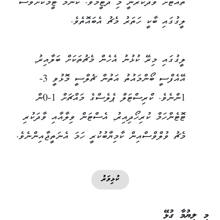
ތައްޓަށް ވާދަކުރަނީ މި ދެޓީމެވެ. ކޮންމެ ޓީމަކަށްވެސް
ލީގުގައި ބާކީ ހަތަރު މެޗު އެބައޮތެވެ.
ލީގުގައި މިރޭ ކުޅުނު އެހެން މެޗުތަކަށް ބަލާއިރު,
އޭއެފްސީ ބޯންމައުތު އަތުން ޗެލްސީ މޮޅުވީ 3-
1ންނެވެ. ކްރިސްޓަލް ޕެލެސްގެ މައްޗަށް 1-0ން
ޓޮޓެންހަމް ކުރިހޯދިއިރު, އެސްޓަން ވިލާއާއި ވާދަކުރި
މެޗު ވުލްވްސްއިން ކާމިޔާބުކުރީ ހަމަ އެނަތީޖާއިންނެވެ.
ކުޅިވަރު
މި ލިޔުމާ ގުޅޭ