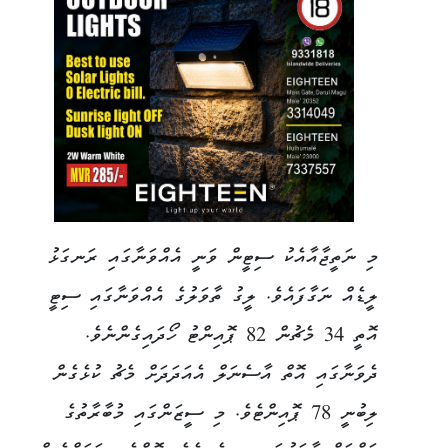
މި ނަތީޖާއާއެކު ސިޓީން ވަނީ އެއްވަނާގައި ރަނގަޅު
ލީޑެއް ނަގާފައެވެ. ލީގު ތާވަލުގެ އެއްވަނާގައި ސިޓީ
އޮތީ 34 މެޗުން 82 ޕޮއިންޓު ހޯދައިގެންނެވެ.
ދެވަނާގައި އޮތް އާސެނަލް އެއަދަދަށް މެޗު ކުޅެގެން
ލިބުނީ 78 ޕޮއިންޓެވެ. މި ސީޒަންގައި މުބާރާތުގެ