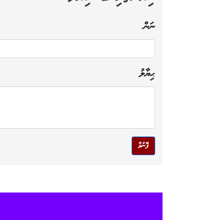
ނަން
ޙިޔާލު
ފޮނުވާ