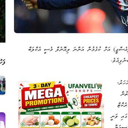
ެސްޖީ) އަށް ކުޅެމުން އަންނަ ލިއޮނެލް މެސީ އެކްލަބް
ނެފިއެވެ.
ފަހު
ީ 2021 ވަނަ އަހަރު،
ތުން
ެކްޓް
ގައި ވަނީ
ފައެވެ. މިހާރު ކުރިއަށްދާ 2022-23 ސީޒަން