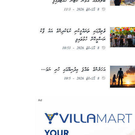
ބޯލްރޫމެއް އެޅުން ކޯޓުން ހުއްޓުވައިފި
8 އޯގަސްޓު 2026 - 11:3
ވެލިދޫގައި ތަރައްޤީކުރި ކުޑަކުދިންގެ އައު ޕާކު
ރަސްމީކޮށް ހުޅުވައިފި
8 އޯގަސްޓު 2026 - 10:53
އަހަރެންގެ ބައްޕަ މިދުނިޔޭގައި ހުރި ނަމަ...
8 އޯގަސްޓު 2026 - 10:5
Ad