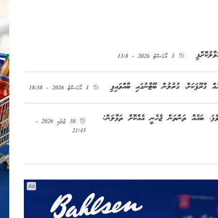
ާލުކޮށްފި
3 އޯގަސްޓު 2026 - 13:8
1 އޯގަސްޓު 2026 - 18:38
ވެފަ، ބައެއް ތަންތަން ޖެހެނީ އެއްކޮށް ތަޅާލަން:
30 ޖުލައި 2026 -
21:45
Ad