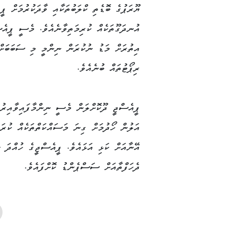
ޔޫރަޕުގެ ބޮޑެތި ކްލަބުތަކާއި ވާދަކުރުމަށް ޕީ
އުނދަގޫތަކެއް ކުރިމަތިވާނެއެވެ. މެސީ ޕީއެސ
އިތުރަށް މަޑު ނުކުރަން ނިންމީ މި ސަބަބަށްޓ
ރިޕޯޓުތައް ބުނެއެވެ.
ޕީއެސްޖީ ދޫކޮށްލަން މެސީ ނިންމާފައިވާއިރު
އަލުން ހޯދުމަށް ގިނަ މަސައްކަތްތަކެއް ކުރަ
އޭނާއަށް ކަޅި އަޅައެވެ. ޕީއެސްޖީގެ ހުއްދަ
ދެހަފްތާއަށް ސަސްޕެންޑު ކޮށްފައެވެ.