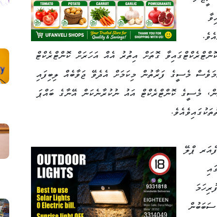
ވާ
ެވެ.
ންޓްރެކްޓްގައިވާ ގޮތަށް އިތުރު އެއް އަހަރަށް ކޮންޓްރެކްޓް
މަވެސް މެސީގެ ފަރާތުން މިކަމަށް އެދެވޭ ޖަވާބެއް ލިބިފައި
ުން، މެސީގެ ކޮންޓްރެކްޓް އައު ނުކުރާނެކަން އޭނާގެ ބައްޕަ
ަކުގައިވެއެވެ.
ެއަރ ޕްލޭ
ައި
ރިހަމަ
ސަބަބުން