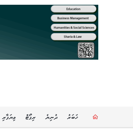
ޚަބަރު
ދުނިޔެ
ރިޕޯޓް
ވިޔަފާރި