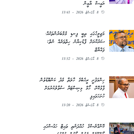
ރައީސް ޔާމީން
8 އޯގަސްޓު 2026 - 11:41
މަޖިލީހުގައި ތިބީ ފިނޑި މެމްބަރުންތަކެއް؛
ސަރުކާރަށް ފާޑުކިޔާނެ ހިތްވަރެއް ނެތް:
ފައްޔާޒް
8 އޯގަސްޓު 2026 - 11:32
ހިންމަފުށީ ރީހެބްގެ ހާލަތާ މެދު ކަންބޮޑުވުން
ފާޅުކޮށް، ހޯމް މިނިސްޓަރާ ސުވާލުކުރުމަށް
ހުށަހަޅައިފި
8 އޯގަސްޓު 2026 - 11:20
ކޮންގްރެސްގެ ހުއްދަނެތި ވައިޓް ހައުސްގައި