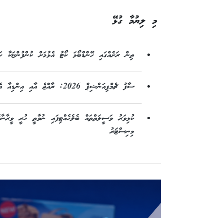
މި ލިޔުމާ ގުޅޭ
ތިން ރަށެއްގައި ހޭންޑްބޯޅަ ކޯޓު އެޅުމަށް ކުންފުންޏަކާ ހަވ
ސާފު ޗެމްޕިއަންޝިޕް 2026: ރާއްޖެ އާއި އިންޑިއާ އެއް ގްރޫޕަކަށް، ގުރުލުން ބޫޓާނުގައި ބާއްވައިފި
ކުޅިވަރު ވަސީލަތްތައް ބެލެހެއްޓިފައި ނުވާތީ ހުރީ ވީރާނާ
މިނިސްޓަރު