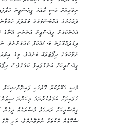
Link
ނިމޭއިރަށް މެސީ އާއެކު ޕީއެސްޖީން ހަދާފައި
ދެއަހަރުގެ އެއްބަސްވުމުގެ މުއްދަތު ހަމަވާނެއ
އެހެންކަމުން ޕީއެސްޖީން އަންނަނީ އޭނާގެ ކޮ
ދިގުދައްމާލަން މަސައްކަތް ކުރަމުންނެވެ. ނަ
ނުވާކަމަށް ރިޕޯޓުތައް ބުނެއެވެ. މީގެ އިތުރ
ޕީއެސްޖީއަށް އަންގާފައިވާ ކަމަށްވެސް ރިޕޯތުތ
މެސީ ގަބޫލުކުރާ ގޮތުގައި ފައިނޭންޝިއަލް ފ
ގަވައިދަށް އަމަލުކުރާނަމަ މިއަންނަ ސީޒަންގ
ޕީއެސްޖީއަށް ރަނގަޅު މުސާރައެއް ދީގެން ފު
ސްކޮޑެއް އެކުލަވާ ނުލެވޭނެއެވެ. އަދި އޭގެ 