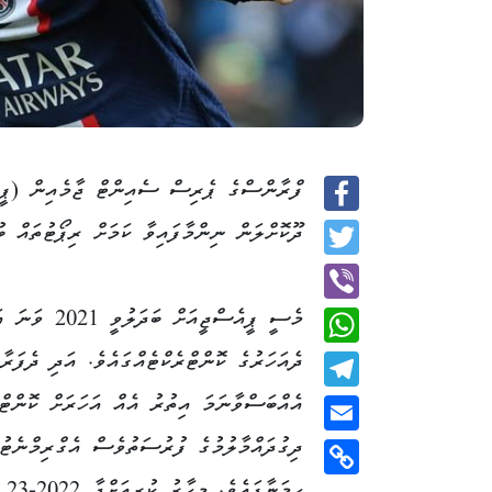
ފްރާންސްގެ ޕެރިސް ސެއިންޓް ޖާމެއިން (ޕީއ
Facebook
ދޫކޮށްލަން ނިންމާފައިވާ ކަމަށް ރިޕޯޓުތައް ބު
Twitter
މެސީ ޕީއެސްޖީއަށް ބަދަލުވ
Viber
ދެއަހަރުގެ ކޮންޓްރެކްޓެއްގައެވެ. އަދި ދެފަރާ
WhatsApp
އެއްބަސްވާނަމަ އިތުރު އެއް އަހަރަށް ކޮންޓްރ
Telegram
ދިގުދައްމާލުމުގެ ފުރުސަތުވެސް އެގްރިމްނެޓު
Email
ހިމަނާ
Copy