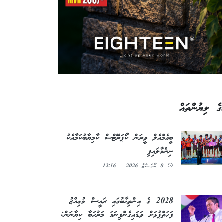
ގެ ލިޔުންތައް
ބީއެމްއެލް ވީރަން ކޯޕަރޭޓްސް ކާމިޔާބުކަމާއެކު
ނިންމާލައިފި
8 އޯގަސްޓު 2026 - 12:16
2028 ގެ އިންތިޚާބުގައި ރައީސް މުޢިއްޒު
ފަހަތްޕުޅަށް ވަޑައިގެންފިނަމަ މަރުޙަބާ ކިޔާނަން: