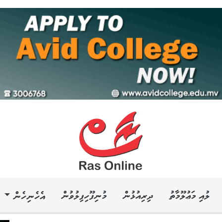
ލުއި މަޢުލޫމާތު
ދިރިއުޅުން
މުނިފޫހިފިލުވުން
އެހެނިހެން