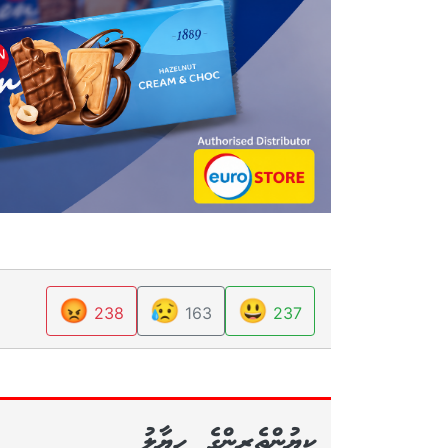
😡
😥
😃
238
163
237
ކިޔުންތެރިންގެ ހިޔާލު