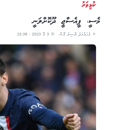
ކުޅިވަރު
މެސީ، ޕީއެސްޖީ ދޫކޮށްލަނީ
މުޙައްމަދު ޔާސިރު މޫސާ
3 މޭ 2023 - 23:38