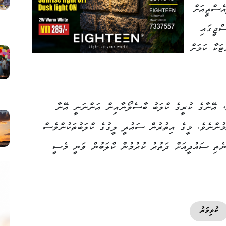
އެސްޖީއަށް
ްޖީގައި
ަކާ ކަމަށް
، އޭނާގެ ކުރީގެ ކްލަބު ބާސެލޯނާއިން އަންނަނީ އޭނާ
މުންނެވެ. މީގެ އިތުރުން ސައުދީ ލީގުގެ ކްލަބުތަކުންވެސް
 ނެތި ސައުދީއަށް ދަތުރު ކުރުމުން ކްލަބުން ވަނީ މެސީ
ކުޅިވަރު